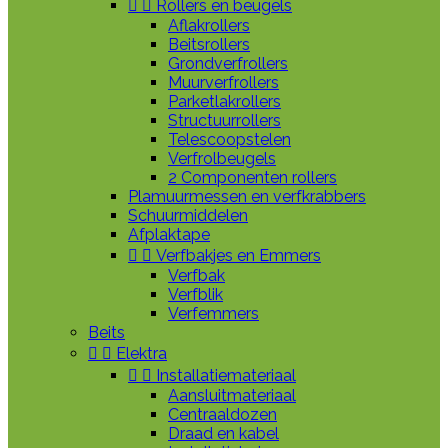


Rollers en beugels
Aflakrollers
Beitsrollers
Grondverfrollers
Muurverfrollers
Parketlakrollers
Structuurrollers
Telescoopstelen
Verfrolbeugels
2 Componenten rollers
Plamuurmessen en verfkrabbers
Schuurmiddelen
Afplaktape


Verfbakjes en Emmers
Verfbak
Verfblik
Verfemmers
Beits


Elektra


Installatiemateriaal
Aansluitmateriaal
Centraaldozen
Draad en kabel