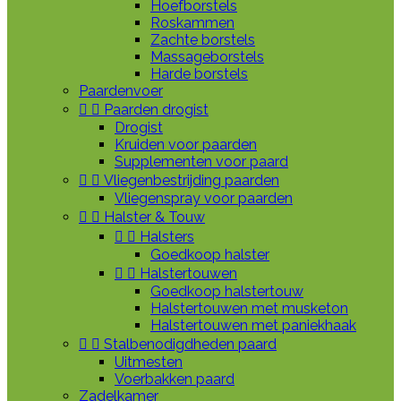
Hoefborstels
Roskammen
Zachte borstels
Massageborstels
Harde borstels
Paardenvoer


Paarden drogist
Drogist
Kruiden voor paarden
Supplementen voor paard


Vliegenbestrijding paarden
Vliegenspray voor paarden


Halster & Touw


Halsters
Goedkoop halster


Halstertouwen
Goedkoop halstertouw
Halstertouwen met musketon
Halstertouwen met paniekhaak


Stalbenodigdheden paard
Uitmesten
Voerbakken paard
Zadelkamer