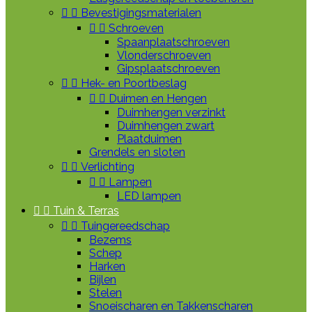


Bevestigingsmaterialen


Schroeven
Spaanplaatschroeven
Vlonderschroeven
Gipsplaatschroeven


Hek- en Poortbeslag


Duimen en Hengen
Duimhengen verzinkt
Duimhengen zwart
Plaatduimen
Grendels en sloten


Verlichting


Lampen
LED lampen


Tuin & Terras


Tuingereedschap
Bezems
Schep
Harken
Bijlen
Stelen
Snoeischaren en Takkenscharen