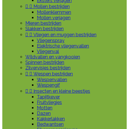
Eksters verjagen


Mollen bestrijden
Mollenklemmen
Mollen verjagen
Mieren bestrijden
Slakken bestrijden


Vliegen en muggen bestrijden
Vliegenspray
Elektrische vliegenvallen
Vliegenval
Wildvallen en vangkooien
Spinnen bestrijden
Zilvervisjes bestrijden


Wespen bestrijden
Wespenvallen
Wespengif


Insecten en kleine beestjes
Tapijtkever
Fruitvliegjes
Motten
Dazen
Kakkerlakken
Bedwantsen