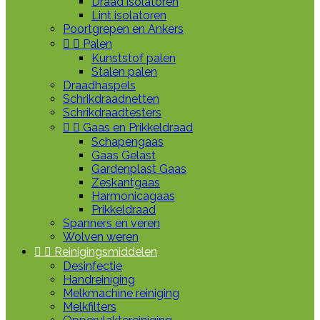
Draad isolatoren
Lint isolatoren
Poortgrepen en Ankers


Palen
Kunststof palen
Stalen palen
Draadhaspels
Schrikdraadnetten
Schrikdraadtesters


Gaas en Prikkeldraad
Schapengaas
Gaas Gelast
Gardenplast Gaas
Zeskantgaas
Harmonicagaas
Prikkeldraad
Spanners en veren
Wolven weren


Reinigingsmiddelen
Desinfectie
Handreiniging
Melkmachine reiniging
Melkfilters