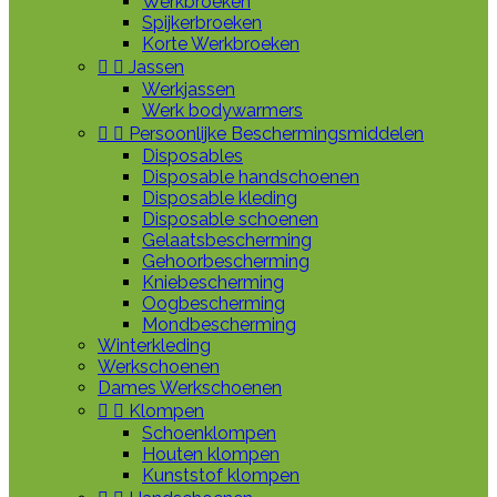
Werkbroeken
Spijkerbroeken
Korte Werkbroeken


Jassen
Werkjassen
Werk bodywarmers


Persoonlijke Beschermingsmiddelen
Disposables
Disposable handschoenen
Disposable kleding
Disposable schoenen
Gelaatsbescherming
Gehoorbescherming
Kniebescherming
Oogbescherming
Mondbescherming
Winterkleding
Werkschoenen
Dames Werkschoenen


Klompen
Schoenklompen
Houten klompen
Kunststof klompen