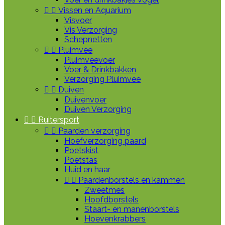


Vissen en Aquarium
Visvoer
Vis Verzorging
Schepnetten


Pluimvee
Pluimveevoer
Voer & Drinkbakken
Verzorging Pluimvee


Duiven
Duivenvoer
Duiven Verzorging


Ruitersport


Paarden verzorging
Hoefverzorging paard
Poetskist
Poetstas
Huid en haar


Paardenborstels en kammen
Zweetmes
Hoofdborstels
Staart- en manenborstels
Hoevenkrabbers