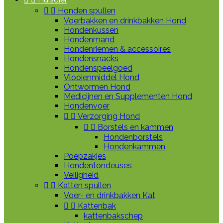


Honden spullen
Voerbakken en drinkbakken Hond
Hondenkussen
Hondenmand
Hondenriemen & accessoires
Hondensnacks
Hondenspeelgoed
Vlooienmiddel Hond
Ontwormen Hond
Medicijnen en Supplementen Hond
Hondenvoer


Verzorging Hond


Borstels en kammen
Hondenborstels
Hondenkammen
Poepzakjes
Hondentondeuses
Veiligheid


Katten spullen
Voer- en drinkbakken Kat


Kattenbak
kattenbakschep