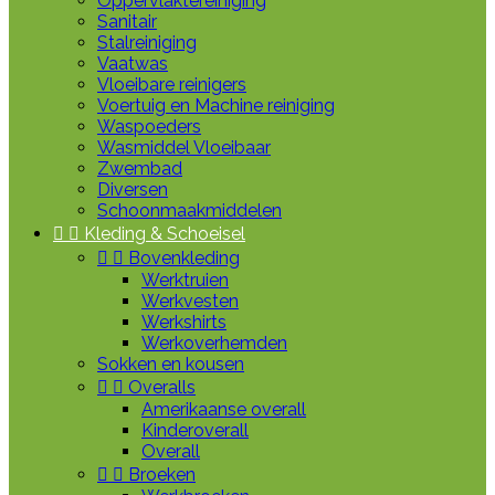
Oppervlaktereiniging
Sanitair
Stalreiniging
Vaatwas
Vloeibare reinigers
Voertuig en Machine reiniging
Waspoeders
Wasmiddel Vloeibaar
Zwembad
Diversen
Schoonmaakmiddelen


Kleding & Schoeisel


Bovenkleding
Werktruien
Werkvesten
Werkshirts
Werkoverhemden
Sokken en kousen


Overalls
Amerikaanse overall
Kinderoverall
Overall


Broeken