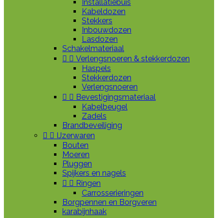
Installatiebuis
Kabeldozen
Stekkers
Inbouwdozen
Lasdozen
Schakelmateriaal


Verlengsnoeren & stekkerdozen
Haspels
Stekkerdozen
Verlengsnoeren


Bevestigingsmateriaal
Kabelbeugel
Zadels
Brandbeveiliging


IJzerwaren
Bouten
Moeren
Pluggen
Spijkers en nagels


Ringen
Carrosserieringen
Borgpennen en Borgveren
karabijnhaak