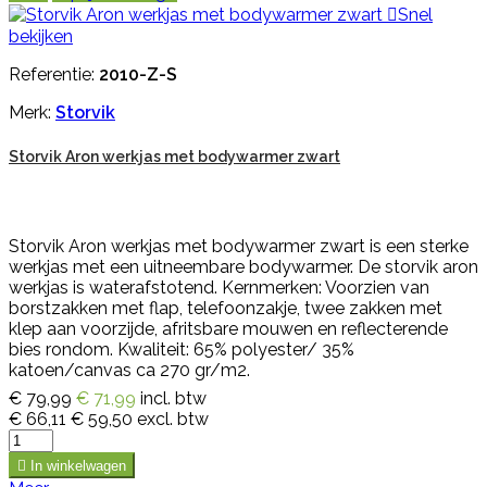

Snel
bekijken
Referentie:
2010-Z-S
Merk:
Storvik
Storvik Aron werkjas met bodywarmer zwart
Storvik Aron werkjas met bodywarmer zwart is een sterke
werkjas met een uitneembare bodywarmer. De storvik aron
werkjas is waterafstotend. Kernmerken: Voorzien van
borstzakken met flap, telefoonzakje, twee zakken met
klep aan voorzijde, afritsbare mouwen en reflecterende
bies rondom. Kwaliteit: 65% polyester/ 35%
katoen/canvas ca 270 gr/m2.
€ 79,99
€ 71,99
incl. btw
€ 66,11
€ 59,50
excl. btw

In winkelwagen