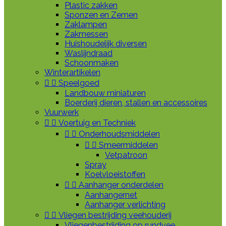
Plastic zakken
Sponzen en Zemen
Zaklampen
Zakmessen
Huishoudelijk diversen
Waslijndraad
Schoonmaken
Winterartikelen


Speelgoed
Landbouw miniaturen
Boerderij dieren, stallen en accessoires
Vuurwerk


Voertuig en Techniek


Onderhoudsmiddelen


Smeermiddelen
Vetpatroon
Spray
Koelvloeistoffen


Aanhanger onderdelen
Aanhangernet
Aanhanger verlichting


Vliegen bestrijding veehouderij
Vliegenbestrijding op rundvee