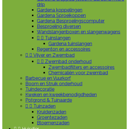
drip
Gardena koppelingen
Gardena Sproeikoppen
Gardena Besproeiingscomputer
Besproeiing diversen
Wandslangenboxen en slangenwagens


Tuinslangen
Gardena tuinslangen
Regenton en accessoires


Vijver en Zwembad


Zwembad onderhoud
Zwembadfilters en accessoires
Chemicaliën voor zwembad
Barbecue en Vuurkorf
Boom en Struik onderhoud
Tuindecoratie
Kweken en kweekbenodigdheden
Potgrond & Tuinaarde


Tuinzaden
Kruidenzaden
Groentezaden
Bloemenzaden


Huisdier