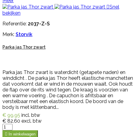
Meer

Snel
bekijken
Referentie:
2037-Z-S
Merk:
Storvik
Parka jas Thor zwart
Parka jas Thor zwart is waterdicht (getapete naden) en
winddicht . De parka jas Thor heeft elastische manchetten
dat voorkomt dat er wind in de mouwen waait. Ook houdt
de flap over de rits wind tegen. De kraag is voorzien van
een warme voering . De capuchon is afritsbaar en
verstelbaar met een elastisch koord. De boord van de
body is met klittenband...
€ 99,95
incl. btw
€ 82,60
excl. btw

In winkelwagen