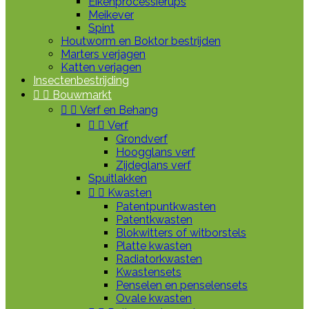
Eikenprocessierups
Meikever
Spint
Houtworm en Boktor bestrijden
Marters verjagen
Katten verjagen
Insectenbestrijding


Bouwmarkt


Verf en Behang


Verf
Grondverf
Hoogglans verf
Zijdeglans verf
Spuitlakken


Kwasten
Patentpuntkwasten
Patentkwasten
Blokwitters of witborstels
Platte kwasten
Radiatorkwasten
Kwastensets
Penselen en penselensets
Ovale kwasten