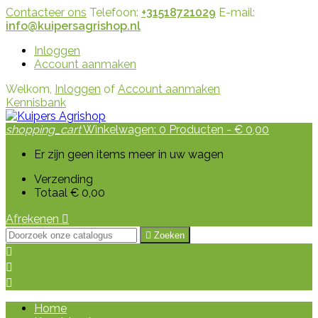
Contacteer ons
Telefoon:
+31518721029
E-mail:
info@kuipersagrishop.nl
Inloggen
Account aanmaken
Welkom,
Inloggen
of
Account aanmaken
Kennisbank
shopping_cart
Winkelwagen:
0
Producten - € 0,00
Er zijn geen items meer in uw wagen
Verzending
Totaal
€ 0,00
Afrekenen


Zoeken



Home