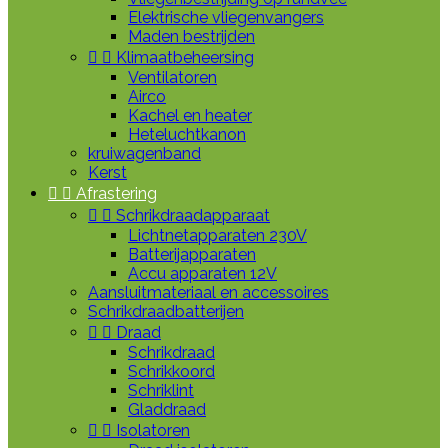
Elektrische vliegenvangers
Maden bestrijden


Klimaatbeheersing
Ventilatoren
Airco
Kachel en heater
Heteluchtkanon
kruiwagenband
Kerst


Afrastering


Schrikdraadapparaat
Lichtnetapparaten 230V
Batterijapparaten
Accu apparaten 12V
Aansluitmateriaal en accessoires
Schrikdraadbatterijen


Draad
Schrikdraad
Schrikkoord
Schriklint
Gladdraad


Isolatoren