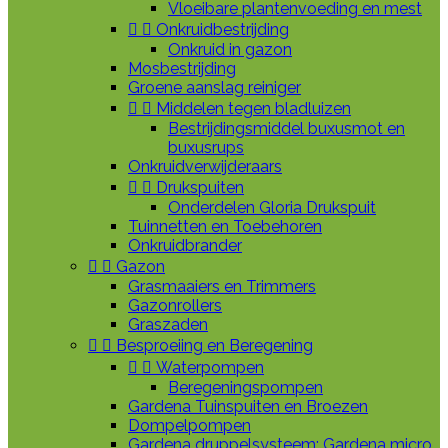
Vloeibare plantenvoeding en mest


Onkruidbestrijding
Onkruid in gazon
Mosbestrijding
Groene aanslag reiniger


Middelen tegen bladluizen
Bestrijdingsmiddel buxusmot en
buxusrups
Onkruidverwijderaars


Drukspuiten
Onderdelen Gloria Drukspuit
Tuinnetten en Toebehoren
Onkruidbrander


Gazon
Grasmaaiers en Trimmers
Gazonrollers
Graszaden


Besproeiing en Beregening


Waterpompen
Beregeningspompen
Gardena Tuinspuiten en Broezen
Dompelpompen
Gardena druppelsysteem: Gardena micro