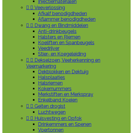
Injectiematerialen


Veeverlossing
Afkalf benodigdheden
Aflammer benodigdheden


Dwang en Bindmiddelen
Anti-drinkbeugels
Halsters en Riemen
Koeliften en Spanbeugels
Veedrijver
Stier- en Koegeleiding


Dekseizoen, Veeherkenning en
Veemarkering
Dekblokken en Dektuig
Halsplaatjes
Halsriemen
Kokernummers
Merkstiften en Merkspray
Enkelband Koeien


Geiten drogist
Luchtwegen


Huisvesting en Opfok
Drinkemmers en Spenen
Voertonnen