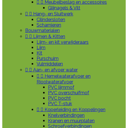


Meubelbeslag en accessoires
Glijnagels & Vilt


Hang- en Sluitwerk
Cilindersloten
Scharnieren
Bouwmaterialen


Lijmen & Kitten
Lijm- en kit verwijderaars
Lijm
Kit
Purschuim
Vulmiddelen


Aan- en afvoer water


Hemelwaterafvoer en
Rioolwaterafvoer
PVC lijmmof
PVC overschuifmof
PVC bocht
PVC T-stuk


Koperleiding en Koppelingen
Knelverbindingen
Kranen en muurplaten
Schroefverbindingen