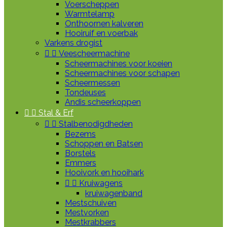
Voerscheppen
Warmtelamp
Onthoornen kalveren
Hooiruif en voerbak
Varkens drogist


Veescheermachine
Scheermachines voor koeien
Scheermachines voor schapen
Scheermessen
Tondeuses
Andis scheerkoppen


Stal & Erf


Stalbenodigdheden
Bezems
Schoppen en Batsen
Borstels
Emmers
Hooivork en hooihark


Kruiwagens
kruiwagenband
Mestschuiven
Mestvorken
Mestkrabbers