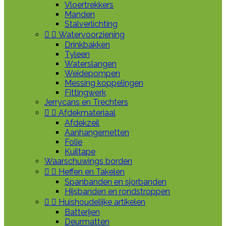
Vloertrekkers
Manden
Stalverlichting


Watervoorziening
Drinkbakken
Tyleen
Waterslangen
Weidepompen
Messing koppelingen
Fittingwerk
Jerrycans en Trechters


Afdekmateriaal
Afdekzeil
Aanhangernetten
Folie
Kuiltape
Waarschuwings borden


Heffen en Takelen
Spanbanden en sjorbanden
Hijsbanden en rondstroppen


Huishoudelijke artikelen
Batterijen
Deurmatten