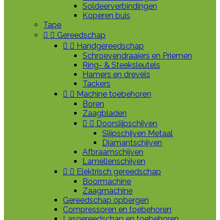
Soldeerverbindingen
Koperen buis
Tape


Gereedschap


Handgereedschap
Schroevendraaiers en Priemen
Ring- & Steeksleutels
Hamers en drevels
Tackers


Machine toebehoren
Boren
Zaagbladen


Doorslijpschijven
Slijpschijven Metaal
Diamantschijven
Afbraamschijven
Lamellenschijven


Elektrisch gereedschap
Boormachine
Zaagmachine
Gereedschap opbergen
Compressoren en toebehoren
Lasgereedschap en toebehoren