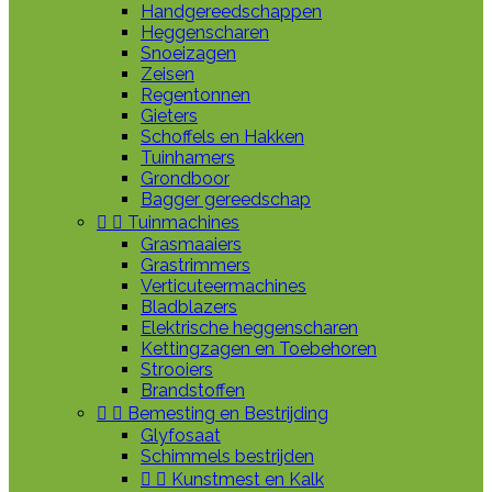
Handgereedschappen
Heggenscharen
Snoeizagen
Zeisen
Regentonnen
Gieters
Schoffels en Hakken
Tuinhamers
Grondboor
Bagger gereedschap


Tuinmachines
Grasmaaiers
Grastrimmers
Verticuteermachines
Bladblazers
Elektrische heggenscharen
Kettingzagen en Toebehoren
Strooiers
Brandstoffen


Bemesting en Bestrijding
Glyfosaat
Schimmels bestrijden


Kunstmest en Kalk