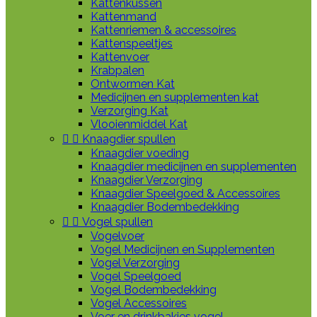
Kattenkussen
Kattenmand
Kattenriemen & accessoires
Kattenspeeltjes
Kattenvoer
Krabpalen
Ontwormen Kat
Medicijnen en supplementen kat
Verzorging Kat
Vlooienmiddel Kat


Knaagdier spullen
Knaagdier voeding
Knaagdier medicijnen en supplementen
Knaagdier Verzorging
Knaagdier Speelgoed & Accessoires
Knaagdier Bodembedekking


Vogel spullen
Vogelvoer
Vogel Medicijnen en Supplementen
Vogel Verzorging
Vogel Speelgoed
Vogel Bodembedekking
Vogel Accessoires
Voer en drinkbakjes vogel