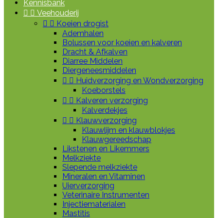
Kennisbank


Veehouderij


Koeien drogist
Ademhalen
Bolussen voor koeien en kalveren
Dracht & Afkalven
Diarree Middelen
Diergeneesmiddelen


Huidverzorging en Wondverzorging
Koeborstels


Kalveren verzorging
Kalverdekjes


Klauwverzorging
Klauwlijm en klauwblokjes
Klauwgereedschap
Likstenen en Likemmers
Melkziekte
Slepende melkziekte
Mineralen en Vitaminen
Uierverzorging
Veterinaire Instrumenten
Injectiematerialen
Mastitis