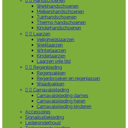


Handschoenen
Werkhandschoenen
Melkershandschoenen
Tuinhandschoenen
Thermo handschoenen
Kinderhandschoenen


Laarzen
Veiligheidslaarzen
Werklaarzen
Winterlaarzen
Kinderlaarzen
Laarzen vrije tijd


Regenkleding
Regenpakken
Regenbroeken en regenjassen
Waadpakken


Carnavalskleding
Carnavalskleding dames
Carnavalskleding heren
Carnavalskleding kinderen
Accessoires
Signalisatiekleding
Lederonderhoud