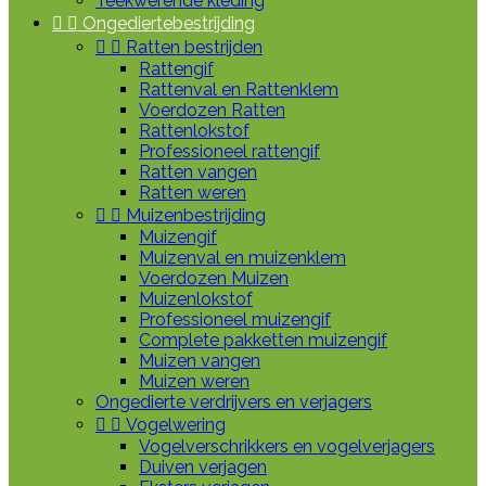
Teekwerende kleding


Ongediertebestrijding


Ratten bestrijden
Rattengif
Rattenval en Rattenklem
Voerdozen Ratten
Rattenlokstof
Professioneel rattengif
Ratten vangen
Ratten weren


Muizenbestrijding
Muizengif
Muizenval en muizenklem
Voerdozen Muizen
Muizenlokstof
Professioneel muizengif
Complete pakketten muizengif
Muizen vangen
Muizen weren
Ongedierte verdrijvers en verjagers


Vogelwering
Vogelverschrikkers en vogelverjagers
Duiven verjagen