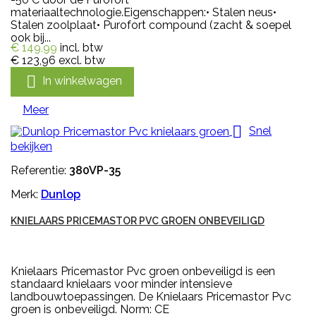
materiaaltechnologie.Eigenschappen:• Stalen neus•
Stalen zoolplaat• Purofort compound (zacht & soepel
ook bij...
€ 149,99
incl. btw
€ 123,96
excl. btw

In winkelwagen
Meer

Snel
bekijken
Referentie:
380VP-35
Merk:
Dunlop
KNIELAARS PRICEMASTOR PVC GROEN ONBEVEILIGD
Knielaars Pricemastor Pvc groen onbeveiligd is een
standaard knielaars voor minder intensieve
landbouwtoepassingen. De Knielaars Pricemastor Pvc
groen is onbeveiligd. Norm: CE