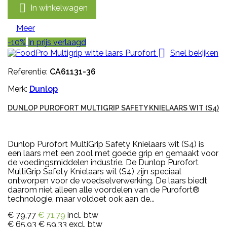

In winkelwagen
Meer
-10%
In prijs verlaagd

Snel bekijken
Referentie:
CA61131-36
Merk:
Dunlop
DUNLOP PUROFORT MULTIGRIP SAFETY KNIELAARS WIT (S4)
Dunlop Purofort MultiGrip Safety Knielaars wit (S4) is
een laars met een zool met goede grip en gemaakt voor
de voedingsmiddelen industrie. De Dunlop Purofort
MultiGrip Safety Knielaars wit (S4) zijn speciaal
ontworpen voor de voedselverwerking. De laars biedt
daarom niet alleen alle voordelen van de Purofort®
technologie, maar voldoet ook aan de...
€ 79,77
€ 71,79
incl. btw
€ 65,93
€ 59,33
excl. btw