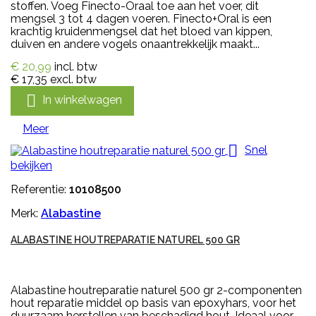
stoffen. Voeg Finecto-Oraal toe aan het voer, dit
mengsel 3 tot 4 dagen voeren. Finecto+Oral is een
krachtig kruidenmengsel dat het bloed van kippen,
duiven en andere vogels onaantrekkelijk maakt...
€ 20,99
incl. btw
€ 17,35
excl. btw

In winkelwagen
Meer

Snel
bekijken
Referentie:
10108500
Merk:
Alabastine
ALABASTINE HOUTREPARATIE NATUREL 500 GR
Alabastine houtreparatie naturel 500 gr 2-componenten
hout reparatie middel op basis van epoxyhars, voor het
duurzaam herstellen van beschadigd hout. Ideaal voor