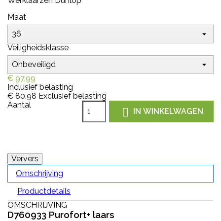
Werklaarzen Dunlop
Maat
Veiligheidsklasse
€ 97,99
Inclusief belasting
€ 80,98
Exclusief belasting
Aantal

IN WINKELWAGEN
Omschrijving
Productdetails
OMSCHRIJVING
D760933 Purofort+ laars