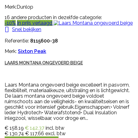
Merk:Dunlop
16 andere producten in dezelfde categorie:
-10%
In prijs verlaagd

Snel bekijken
Referentie:
8115600-38
Merk:
Sixton Peak
LAARS MONTANA ONGEVOERD BEIGE
Laars Montana ongevoerd beige excelleert in pasvorm,
flexibiliteit, materiaalkeuze, uitstraling en is lichtgewicht.
De laars montana ongevoerd beige voldoet
ruimschoots aan de veiligheids- en kwaliteitseisen en is
geschikt voor intensief gebruik.Eigenschappen:• Volnerf
leder Hydrotech• Waterafstotend• Dual Insulation
inlegzool, wisselbaar, voor droge en...
€ 158,19
€ 142,37
incl. btw
€ 130,74
€ 117,66
excl. btw