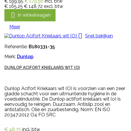
€ 199,95
€ 179,96
incl. btw
€ 165,25
€ 148,72
excl. btw

In winkelwagen
Meer

Snel bekijken
Referentie:
B180331-35
Merk:
Dunlop
DUNLOP ACIFORT KNIELAARS WIT (O)
Dunlop Acifort Knielaars wit (O) is voorzien van een zeer
gladde schacht voor een uitmuntende hygiëne in de
voedselindustrië. De Dunlop actifort knielaars wit (o) is
eenvoudig te reinigen. Duurzaam. Antislip zool en
antistatisch. Olie en zuurbestendig. Norm: EN ISO
20347:2012 O4 FO SRC
€ 48,75
incl. btw