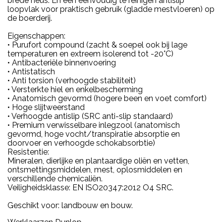
brede neus. En een eenvoudig te reinigen antislip
loopvlak voor praktisch gebruik (gladde mestvloeren) op
de boerderij.
Eigenschappen:
• Purufort compound (zacht & soepel ook bij lage
temperaturen en extreem isolerend tot -20°C)
• Antibacteriële binnenvoering
• Antistatisch
• Anti torsion (verhoogde stabiliteit)
• Versterkte hiel en enkelbescherming
• Anatomisch gevormd (hogere been en voet comfort)
• Hoge slijtweerstand
• Verhoogde antislip (SRC anti-slip standaard)
• Premium verwisselbare inlegzool (anatomisch
gevormd, hoge vocht/transpiratie absorptie en
doorvoer en verhoogde schokabsorbtie)
Resistentie:
Mineralen, dierlijke en plantaardige oliën en vetten,
ontsmettingsmiddelen, mest, oplosmiddelen en
verschillende chemicaliën.
Veiligheidsklasse: EN ISO20347:2012 O4 SRC.
Geschikt voor: landbouw en bouw.