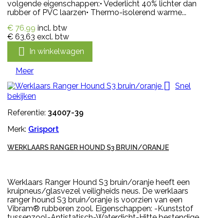
volgende eigenschappen:• Vederlicht 40% lichter dan
rubber of PVC laarzen• Thermo-isolerend warme...
€ 76,99
incl. btw
€ 63,63
excl. btw

In winkelwagen
Meer

Snel
bekijken
Referentie:
34007-39
Merk:
Grisport
WERKLAARS RANGER HOUND S3 BRUIN/ORANJE
Werklaars Ranger Hound S3 bruin/oranje heeft een
kruipneus/glasvezel veiligheids neus. De werklaars
ranger hound S3 bruin/oranje is voorzien van een
Vibram® rubberen zool. Eigenschappen: -Kunststof
tussenzool-Antistatisch-Waterdicht-Hitte bestendige