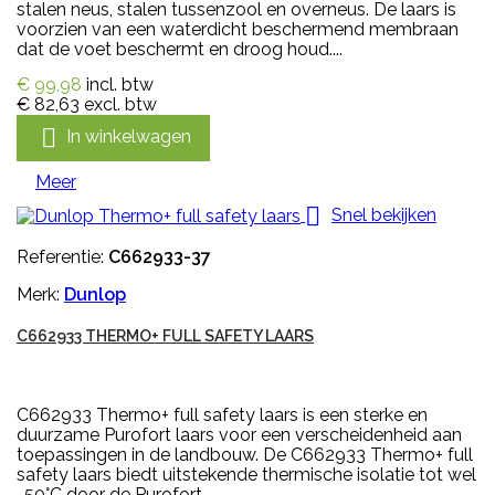
stalen neus, stalen tussenzool en overneus. De laars is
voorzien van een waterdicht beschermend membraan
dat de voet beschermt en droog houd....
€ 99,98
incl. btw
€ 82,63
excl. btw

In winkelwagen
Meer

Snel bekijken
Referentie:
C662933-37
Merk:
Dunlop
C662933 THERMO+ FULL SAFETY LAARS
C662933 Thermo+ full safety laars is een sterke en
duurzame Purofort laars voor een verscheidenheid aan
toepassingen in de landbouw. De C662933 Thermo+ full
safety laars biedt uitstekende thermische isolatie tot wel
-50°C door de Purofort