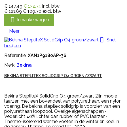
€ 147,49
€ 132,74
incl. btw
€ 121,89
€ 109,70
excl. btw

In winkelwagen
Meer

Snel
bekijken
Referentie:
XAN1P9180AP-36
Merk:
Bekina
BEKINA STEPLITEX SOLIDGRIP O4 GROEN/ZWART
Bekina StepliteX SolidGrip O4 groen/zwart Zijn mooie
laarzen met een bovendeel van polyurethaan, een nylon
voering. De bekina stepilex solidgrip is voorzien van een
polyurethaan loopzool. Overige eigenschappen:•
Vederlicht 40% lichter dan rubber of PVC laarzen•
Thermo-isolerend warme voeten in de winter en koel in
de zomer• Thermo isolerend tot -20°C•...