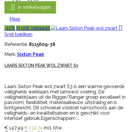

In winkelwagen
Meer

-10%
In prijs verlaagd
Snel bekijken
Referentie:
8115609-38
Merk:
Sixton Peak
LAARS SIXTON PEAK WOL ZWART S3
Laars Sixton Peak wol zwart S3 is een warme gevoerde
veiligheids werklaars met lamswol voering. De
veiligheidslaars uit de Rigger/Ranger groep excelleert in
pasvorm, flexibiliteit, materiaalkeuze, uitstraling en is
lichtgewicht. Dit schoeisel voldoet ruimschoots aan de
veiligheids- en kwaliteitseisen en is geschikt voor
intensief gebruik.Eigenschappen:•...
€ 147,49
€ 132,74
incl. btw