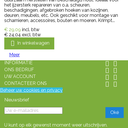
het ijzersterk repareren van o.a. scheuren,
beschadigingen, afgebroken hoeken van kozijnen,
deuren, meubels, etc. Ook geschikt voor montage van
scharnieren, accessoires, bouten en moeren. Krimpt...
€ 29,09
incl. btw
€ 24,04
excl. btw

In winkelwagen
Meer
INFORMATIE


ONS BEDRIJF


UW ACCOUNT


CONTACTEER ONS


Beheer uw cookies en privacy
Nieuwsbrief
U kunt op elk gewenst moment weer uitschrijven.