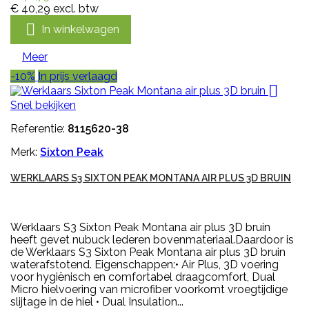
€ 40,29
excl. btw

In winkelwagen
Meer
-10%
In prijs verlaagd

Snel bekijken
Referentie:
8115620-38
Merk:
Sixton Peak
WERKLAARS S3 SIXTON PEAK MONTANA AIR PLUS 3D BRUIN
Werklaars S3 Sixton Peak Montana air plus 3D bruin
heeft gevet nubuck lederen bovenmateriaal.Daardoor is
de Werklaars S3 Sixton Peak Montana air plus 3D bruin
waterafstotend. Eigenschappen:• Air Plus, 3D voering
voor hygiënisch en comfortabel draagcomfort, Dual
Micro hielvoering van microfiber voorkomt vroegtijdige
slijtage in de hiel • Dual Insulation...