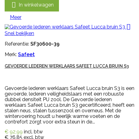

In winkelwagen
Meer

Snel bekijken
Referentie:
SF30600-39
Merk:
Safeet
GEVOERDE LEDEREN WERKLAARS SAFEET LUCCA BRUIN S3
Gevoerde lederen werklaars Safeet Lucca bruin S3 is een
gevoerde, lederen veiligheidslaars met een robuuste
dubbel densiteit PU zool. De Gevoerde lederen
werklaars Safeet Lucca bruin S3 gecertificeerd, heeft een
stalen neus, stalen tussenzool en overneus. Met de
wintervoering houdt u heerlijk warme voeten en de
contrefort zorgt voor extra steun in de...
€ 92,99
incl. btw
€ 76,85
excl. btw