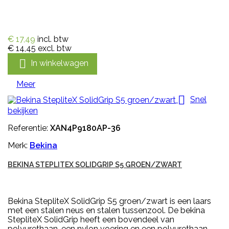
€ 17,49
incl. btw
€ 14,45
excl. btw

In winkelwagen
Meer

Snel
bekijken
Referentie:
XAN4P9180AP-36
Merk:
Bekina
BEKINA STEPLITEX SOLIDGRIP S5 GROEN/ZWART
Bekina StepliteX SolidGrip S5 groen/zwart is een laars
met een stalen neus en stalen tussenzool. De bekina
StepliteX SolidGrip heeft een bovendeel van
polyurethaan, een nylon voering en een polyurethaan