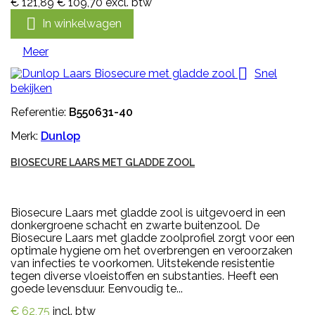
€ 121,89
€ 109,70
excl. btw

In winkelwagen
Meer

Snel
bekijken
Referentie:
B550631-40
Merk:
Dunlop
BIOSECURE LAARS MET GLADDE ZOOL
Biosecure Laars met gladde zool is uitgevoerd in een
donkergroene schacht en zwarte buitenzool. De
Biosecure Laars met gladde zoolprofiel zorgt voor een
optimale hygiene om het overbrengen en veroorzaken
van infecties te voorkomen. Uitstekende resistentie
tegen diverse vloeistoffen en substanties. Heeft een
goede levensduur. Eenvoudig te...
€ 62,75
incl. btw