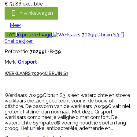
€ 51,86
excl. btw

In winkelwagen
Meer

-10%
In prijs verlaagd
Snel bekijken
Referentie:
70299L-B-39
Merk:
Grisport
WERKLAARS 70299C BRUIN S3
Werklaars 70299C bruin S3 is een waterdichte en stoere
werklaars die zich goed leent voor in de bouw of
offshore. De pasvorm van de werklaars 70299C valt niet
groter of kleiner dan normaal. Met deze Grisport
werklaars combineer je veiligheid met comfort. De
waterdichte Sympatex® voering houdt je voeten lang
droog. Het unieke, antibacteriële, ademende en...