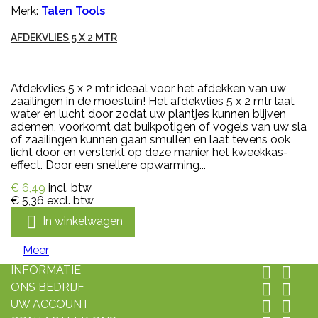
Merk:
Talen Tools
AFDEKVLIES 5 X 2 MTR
Afdekvlies 5 x 2 mtr ideaal voor het afdekken van uw
zaailingen in de moestuin! Het afdekvlies 5 x 2 mtr laat
water en lucht door zodat uw plantjes kunnen blijven
ademen, voorkomt dat buikpotigen of vogels van uw sla
of zaailingen kunnen gaan smullen en laat tevens ook
licht door en versterkt op deze manier het kweekkas-
effect. Door een snellere opwarming...
€ 6,49
incl. btw
€ 5,36
excl. btw

In winkelwagen
Meer
INFORMATIE


ONS BEDRIJF


UW ACCOUNT

