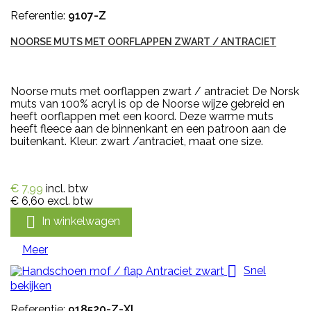
Referentie:
9107-Z
NOORSE MUTS MET OORFLAPPEN ZWART / ANTRACIET
Noorse muts met oorflappen zwart / antraciet De Norsk
muts van 100% acryl is op de Noorse wijze gebreid en
heeft oorflappen met een koord. Deze warme muts
heeft fleece aan de binnenkant en een patroon aan de
buitenkant. Kleur: zwart /antraciet, maat one size.
€ 7,99
incl. btw
€ 6,60
excl. btw

In winkelwagen
Meer

Snel
bekijken
Referentie:
918520-Z-XL