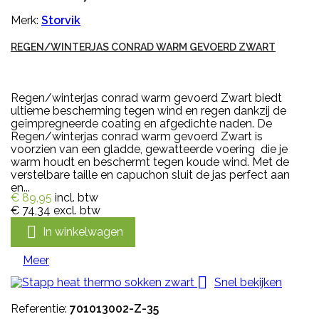
Merk:
Storvik
REGEN/WINTERJAS CONRAD WARM GEVOERD ZWART
Regen/winterjas conrad warm gevoerd Zwart biedt
ultieme bescherming tegen wind en regen dankzij de
geïmpregneerde coating en afgedichte naden. De
Regen/winterjas conrad warm gevoerd Zwart is
voorzien van een gladde, gewatteerde voering die je
warm houdt en beschermt tegen koude wind. Met de
verstelbare taille en capuchon sluit de jas perfect aan
en...
€ 89,95
incl. btw
€ 74,34
excl. btw

In winkelwagen
Meer

Snel bekijken
Referentie:
701013002-Z-35