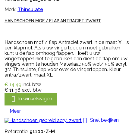
Merk:
Thinsulate
HANDSCHOEN MOF / FLAP ANTRACIET ZWART
Handschoen mof / flap Antraciet zwart in de maat XL is
een klapmof. Als u uw vingertoppen moet gebruiken
kunt u de flap omhoog flappen. Hoeft u uw
vingertoppen niet te gebruiken dan dient de flap om uw
vingers warm te houden Materiaal: 50% wol/ 50% acryl,
3M Thinsulate, flap voor over de vingertoppen. Kleur:
antra/zwart, maat XL.
€ 14,49
incl. btw
€ 11,98
excl. btw

In winkelwagen
Meer

Snel bekijken
Referentie:
91100-Z-M