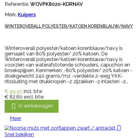
Referentie:
WOVPK8020-KORNAV
Merk:
Kuipers
WINTEROVERALL POLYESTER/KATOEN KORENBLAUW/NAVY
Winteroverall polyester/katoen korenblauw/navy is
gemaakt van 80% polyester/ 20% katoen. De
Winteroverall polyester/katoen korenblauw/navy is
voorzien van waterafstotende schouders, capuchon en
broekspijpen. Kenmerken: -80% polyester/ 20% katoen -
doekgewicht 240 grams/m2 -verdekte 2-weg YKK-
ritssluiting met drukknopen -2 zijzakken -2 intasten -2...
€ 99,95
incl. btw
€ 82,60
excl. btw

In winkelwagen
Meer

Snel bekijken