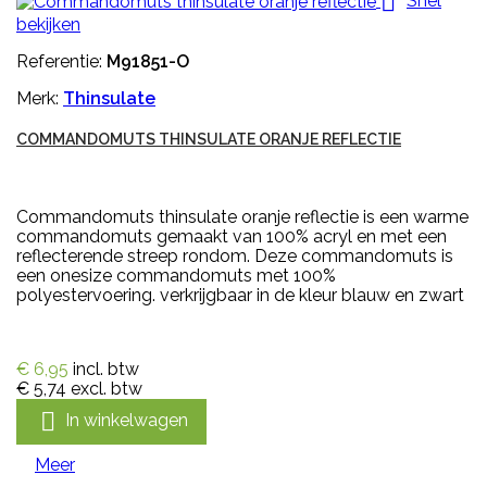

Snel
bekijken
Referentie:
M91851-O
Merk:
Thinsulate
COMMANDOMUTS THINSULATE ORANJE REFLECTIE
Commandomuts thinsulate oranje reflectie is een warme
commandomuts gemaakt van 100% acryl en met een
reflecterende streep rondom. Deze commandomuts is
een onesize commandomuts met 100%
polyestervoering. verkrijgbaar in de kleur blauw en zwart
€ 6,95
incl. btw
€ 5,74
excl. btw

In winkelwagen
Meer