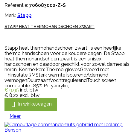
Referentie:
706083002-Z-S
Merk:
Stapp
STAPP HEAT THERMOHANDSCHOEN ZWART
Stapp heat thermohandschoen zwart is een heerlijke
thermo handschoen voor de koudere dagen. De Stapp
heat thermohandschoen zwart is een unisex
handschoen en daardoor geschikt voor zowel dames als
heren. Kenmerken: Thermo glovesGevoerd met
Thinsulate 3MSterk warmte isolerendAdemend
vermogenDuurzaamVochtregulerendTouch screen
compatible -85% Polyacrylic,...
€ 9,95
incl. btw
€ 8,22
excl. btw

In winkelwagen
Meer