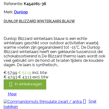
Referentie:
K454061-36
Merk:
Dunlop
DUNLOP BLIZZARD WINTERLAARS BLAUW
Dunlop Blizzard winterlaars blauw is een echte
winterlaars geschikt voor outdoor activiteiten waarbij
warme voeten zijn gegarandeerd tot -15°C. De Dunlop
Blizzard winterlaars heeft een gekleurde tussenzool die
schokabsorberend is.De Blizzard thermo laars wordt ook
veel gebruikt om de hond uit te laten tijdens de koudere
dagen. De laars is synthetisch...
€ 57,99
€ 52,19
incl. btw
€ 47,93
€ 43,13
excl. btw

In winkelwagen
Meer

Snel
bekijken