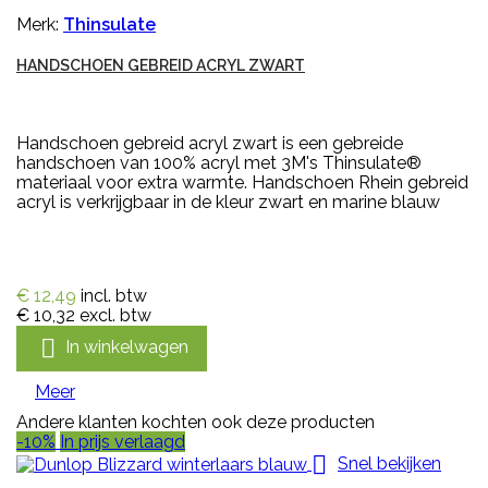
Merk:
Thinsulate
HANDSCHOEN GEBREID ACRYL ZWART
Handschoen gebreid acryl zwart is een gebreide
handschoen van 100% acryl met 3M's Thinsulate®
materiaal voor extra warmte. Handschoen Rhein gebreid
acryl is verkrijgbaar in de kleur zwart en marine blauw
€ 12,49
incl. btw
€ 10,32
excl. btw

In winkelwagen
Meer
Andere klanten kochten ook deze producten
-10%
In prijs verlaagd

Snel bekijken