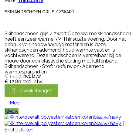
Merk:
Thinsulate
SKIHANDSCHOEN GRIJS / ZWART
Skihandschoen grijs / zwart Deze warme skihandschoen
heeft een zeer warme 3M Thinsulate voering. Door het
gebruik van hoogwaardige materialen is deze
skihandschoen ademend, houd warmte vast en is
vochtwerend. Deze handschoen is verstelbaar bij de
mouw door een elastische sluiting met klittenband.
Skihandschoen.• Stof: 100% nylon• Ademend,
warmtesparend en...
€ 15,49
incl. btw
€ 12,80
excl. btw

In winkelwagen
Meer
Nieuw

Snel bekijken