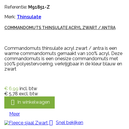
Referentie:
M91851-Z
Merk:
Thinsulate
COMMANDOMUTS THINSULATE ACRYL ZWART / ANTRA
Commandomuts thinsulate acryl zwart / antra is een
warme commandomuts gemaakt van 100% acryl. Deze
commandomuts is een onesize commandomuts met
100% polyestervoering. verkrijgbaar in de kleur blauw en
zwart
€ 6,99
incl. btw
€ 5,78
excl. btw

In winkelwagen
Meer

Snel bekijken