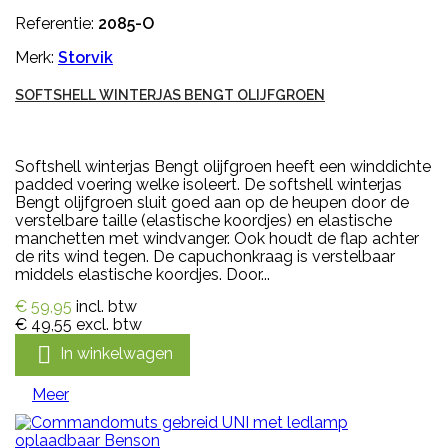
Referentie:
2085-O
Merk:
Storvik
SOFTSHELL WINTERJAS BENGT OLIJFGROEN
Softshell winterjas Bengt olijfgroen heeft een winddichte
padded voering welke isoleert. De softshell winterjas
Bengt olijfgroen sluit goed aan op de heupen door de
verstelbare taille (elastische koordjes) en elastische
manchetten met windvanger. Ook houdt de flap achter
de rits wind tegen. De capuchonkraag is verstelbaar
middels elastische koordjes. Door...
€ 59,95
incl. btw
€ 49,55
excl. btw

In winkelwagen
Meer