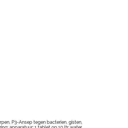
pen. P3-Ansep tegen bacterien, gisten,
g: apparatuur: 1 tablet op 10 ltr. water,