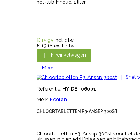
hot-tub Inhoud: 1 liter
€ 15,95
incl. btw
€ 13,18
excl. btw

In winkelwagen
Meer

Snel b
Referentie:
HY-DEI-06001
Merk:
Ecolab
CHLOORTABLETTEN P3-ANSEP 300ST
Chloortabletten P3-Ansep 300st voor het des
virussen in dierverblijfplaatsen en bijbehoren