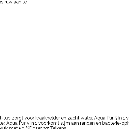
 ruw aan te...
t-tub zorgt voor kraakhelder en zacht water. Aqua Pur 5 in 1
 Aqua Pur 5 in 1 voorkomt slijm aan randen en bacterie-ophop
ruik met 50 %Dosering: Telkens...