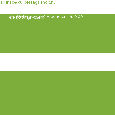
il:
info@kuipersagrishop.nl
shopping_cart
Winkelwagen:
0
Producten - € 0,00