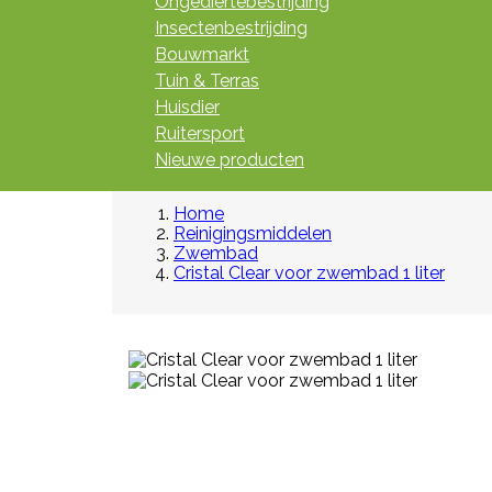
Ongediertebestrijding
Insectenbestrijding
Bouwmarkt
Tuin & Terras
Huisdier
Ruitersport
Nieuwe producten
Home
Reinigingsmiddelen
Zwembad
Cristal Clear voor zwembad 1 liter