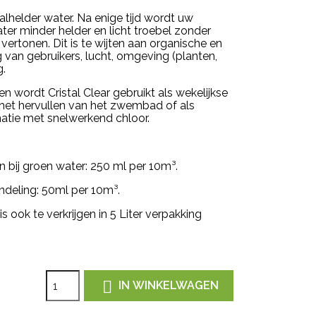
lhelder water. Na enige tijd wordt uw
r minder helder en licht troebel zonder
vertonen. Dit is te wijten aan organische en
 van gebruikers, lucht, omgeving (planten,
g.
 wordt Cristal Clear gebruikt als wekelijkse
het hervullen van het zwembad of als
atie met snelwerkend chloor.
 bij groen water: 250 ml per 10m³.
deling: 50ml per 10m³.
 ook te verkrijgen in 5 Liter verpakking

IN WINKELWAGEN