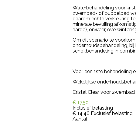
Waterbehandeling voor krista
zwembad- of bubbelbad wate
daarom echte verkleuring te 
minerale bevuiling afkomstig
aarde), onweer, overwinterin
Om dit scenario te voorkomen
onderhoudsbehandeling, bij 
schokbehandeling in combin
Voor een 1ste behandeling en
Wekelijkse onderhoudsbehan
Cristal Clear voor zwembad is
€ 17,50
Inclusief belasting
€ 14,46
Exclusief belasting
Aantal