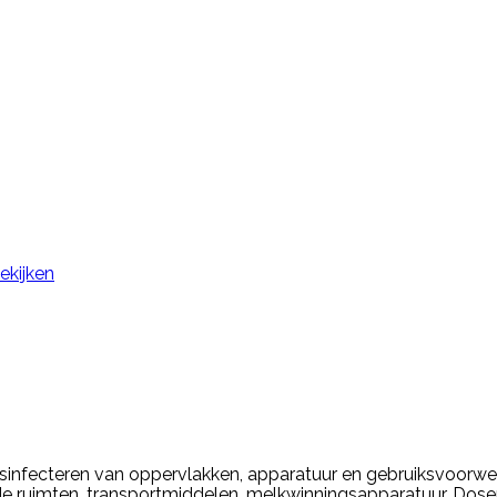
ekijken
infecteren van oppervlakken, apparatuur en gebruiksvoorwer
de ruimten, transportmiddelen, melkwinningsapparatuur. Doserin