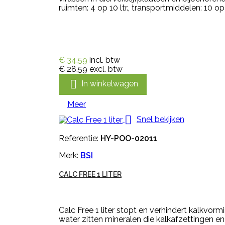
ruimten: 4 op 10 ltr., transportmiddelen: 10 op
€ 34,59
incl. btw
€ 28,59
excl. btw

In winkelwagen
Meer

Snel bekijken
Referentie:
HY-POO-02011
Merk:
BSI
CALC FREE 1 LITER
Calc Free 1 liter stopt en verhindert kalkvo
water zitten mineralen die kalkafzettingen e