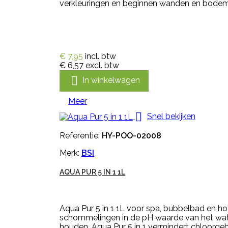
verkleuringen en beginnen wanden en bodems
€ 7,95
incl. btw
€ 6,57
excl. btw

In winkelwagen
Meer

Snel bekijken
Referentie:
HY-POO-02008
Merk:
BSI
AQUA PUR 5 IN 1 1L
Aqua Pur 5 in 1 1L voor spa, bubbelbad en ho
schommelingen in de pH waarde van het water.
houden. Aqua Pur 5 in 1 vermindert chloorgeb