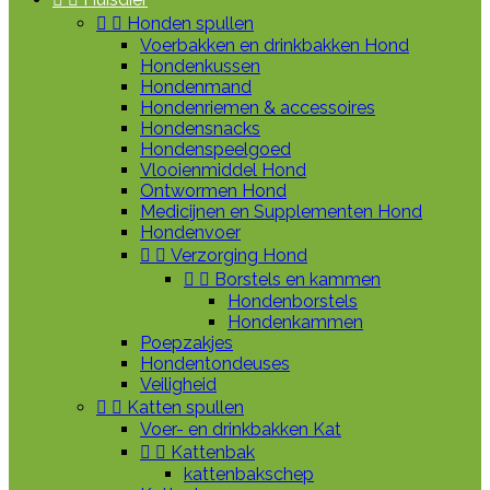


Honden spullen
Voerbakken en drinkbakken Hond
Hondenkussen
Hondenmand
Hondenriemen & accessoires
Hondensnacks
Hondenspeelgoed
Vlooienmiddel Hond
Ontwormen Hond
Medicijnen en Supplementen Hond
Hondenvoer


Verzorging Hond


Borstels en kammen
Hondenborstels
Hondenkammen
Poepzakjes
Hondentondeuses
Veiligheid


Katten spullen
Voer- en drinkbakken Kat


Kattenbak
kattenbakschep