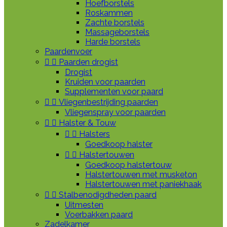
Hoefborstels
Roskammen
Zachte borstels
Massageborstels
Harde borstels
Paardenvoer


Paarden drogist
Drogist
Kruiden voor paarden
Supplementen voor paard


Vliegenbestrijding paarden
Vliegenspray voor paarden


Halster & Touw


Halsters
Goedkoop halster


Halstertouwen
Goedkoop halstertouw
Halstertouwen met musketon
Halstertouwen met paniekhaak


Stalbenodigdheden paard
Uitmesten
Voerbakken paard
Zadelkamer