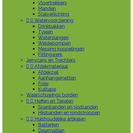
Vloertrekkers
Manden
Stalverlichting


Watervoorziening
Drinkbakken
Tyleen
Waterslangen
Weidepompen
Messing koppelingen
Fittingwerk
Jerrycans en Trechters


Afdekmateriaal
Afdekzeil
Aanhangernetten
Folie
Kuiltape
Waarschuwings borden


Heffen en Takelen
Spanbanden en sjorbanden
Hijsbanden en rondstroppen


Huishoudelijke artikelen
Batterijen
Deurmatten