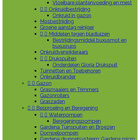
Vloeibare plantenvoeding en mest


Onkruidbestrijding
Onkruid in gazon
Mosbestrijding
Groene aanslag reiniger


Middelen tegen bladluizen
Bestrijdingsmiddel buxusmot en
buxusrups
Onkruidverwijderaars


Drukspuiten
Onderdelen Gloria Drukspuit
Tuinnetten en Toebehoren
Onkruidbrander


Gazon
Grasmaaiers en Trimmers
Gazonrollers
Graszaden


Besproeiing en Beregening


Waterpompen
Beregeningspompen
Gardena Tuinspuiten en Broezen
Dompelpompen
Gardena druppelsysteem: Gardena micro