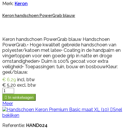
Merk:
Keron
Keron handschoen PowerGrab blauw
Keron handschoen PowerGrab blauw Handschoen
PowerGrab.• Hoge kwaliteit gebreide handschoen van
polyester/katoen met latex• Coating in de handpalm en
vingertoppen voor een goede grip in natte en droge
omstandigheden• Duim is 100% gecoat voor extra
veiligheid• Toepassingen: tuin, bouw en bosbouwKleur:
geel/blauw.
€ 6,29
incl. btw
€ 5,20
excl. btw

In winkelwagen
Meer

Snel
bekijken
Referentie:
HAND024