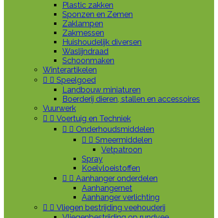
Plastic zakken
Sponzen en Zemen
Zaklampen
Zakmessen
Huishoudelijk diversen
Waslijndraad
Schoonmaken
Winterartikelen


Speelgoed
Landbouw miniaturen
Boerderij dieren, stallen en accessoires
Vuurwerk


Voertuig en Techniek


Onderhoudsmiddelen


Smeermiddelen
Vetpatroon
Spray
Koelvloeistoffen


Aanhanger onderdelen
Aanhangernet
Aanhanger verlichting


Vliegen bestrijding veehouderij
Vliegenbestrijding op rundvee