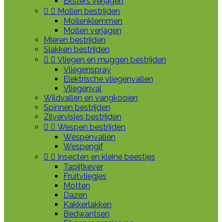
Eksters verjagen


Mollen bestrijden
Mollenklemmen
Mollen verjagen
Mieren bestrijden
Slakken bestrijden


Vliegen en muggen bestrijden
Vliegenspray
Elektrische vliegenvallen
Vliegenval
Wildvallen en vangkooien
Spinnen bestrijden
Zilvervisjes bestrijden


Wespen bestrijden
Wespenvallen
Wespengif


Insecten en kleine beestjes
Tapijtkever
Fruitvliegjes
Motten
Dazen
Kakkerlakken
Bedwantsen