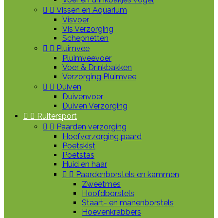


Vissen en Aquarium
Visvoer
Vis Verzorging
Schepnetten


Pluimvee
Pluimveevoer
Voer & Drinkbakken
Verzorging Pluimvee


Duiven
Duivenvoer
Duiven Verzorging


Ruitersport


Paarden verzorging
Hoefverzorging paard
Poetskist
Poetstas
Huid en haar


Paardenborstels en kammen
Zweetmes
Hoofdborstels
Staart- en manenborstels
Hoevenkrabbers