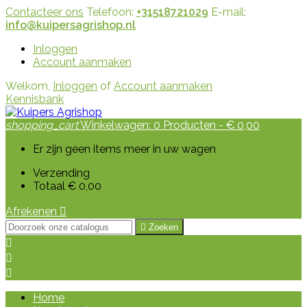
Contacteer ons
Telefoon:
+31518721029
E-mail:
info@kuipersagrishop.nl
Inloggen
Account aanmaken
Welkom,
Inloggen
of
Account aanmaken
Kennisbank
shopping_cart
Winkelwagen:
0
Producten - € 0,00
Er zijn geen items meer in uw wagen
Verzending
Totaal
€ 0,00
Afrekenen


Zoeken



Home