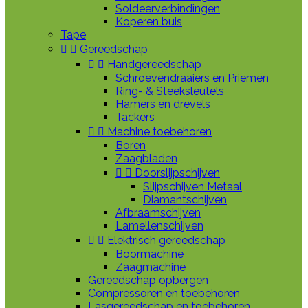
Soldeerverbindingen
Koperen buis
Tape


Gereedschap


Handgereedschap
Schroevendraaiers en Priemen
Ring- & Steeksleutels
Hamers en drevels
Tackers


Machine toebehoren
Boren
Zaagbladen


Doorslijpschijven
Slijpschijven Metaal
Diamantschijven
Afbraamschijven
Lamellenschijven


Elektrisch gereedschap
Boormachine
Zaagmachine
Gereedschap opbergen
Compressoren en toebehoren
Lasgereedschap en toebehoren