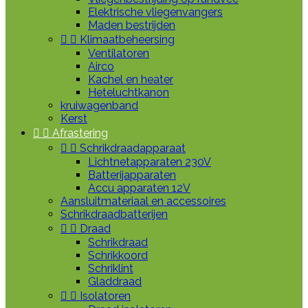
Elektrische vliegenvangers
Maden bestrijden


Klimaatbeheersing
Ventilatoren
Airco
Kachel en heater
Heteluchtkanon
kruiwagenband
Kerst


Afrastering


Schrikdraadapparaat
Lichtnetapparaten 230V
Batterijapparaten
Accu apparaten 12V
Aansluitmateriaal en accessoires
Schrikdraadbatterijen


Draad
Schrikdraad
Schrikkoord
Schriklint
Gladdraad


Isolatoren