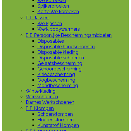
Werkbroeken
Spijkerbroeken
Korte Werkbroeken


Jassen
Werkjassen
Werk bodywarmers


Persoonlijke Beschermingsmiddelen
Disposables
Disposable handschoenen
Disposable kleding
Disposable schoenen
Gelaatsbescherming
Gehoorbescherming
Kniebescherming
Oogbescherming
Mondbescherming
Winterkleding
Werkschoenen
Dames Werkschoenen


Klompen
Schoenklompen
Houten klompen
Kunststof klompen