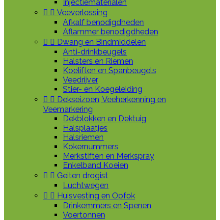
Injectiematerialen


Veeverlossing
Afkalf benodigdheden
Aflammer benodigdheden


Dwang en Bindmiddelen
Anti-drinkbeugels
Halsters en Riemen
Koeliften en Spanbeugels
Veedrijver
Stier- en Koegeleiding


Dekseizoen, Veeherkenning en
Veemarkering
Dekblokken en Dektuig
Halsplaatjes
Halsriemen
Kokernummers
Merkstiften en Merkspray
Enkelband Koeien


Geiten drogist
Luchtwegen


Huisvesting en Opfok
Drinkemmers en Spenen
Voertonnen