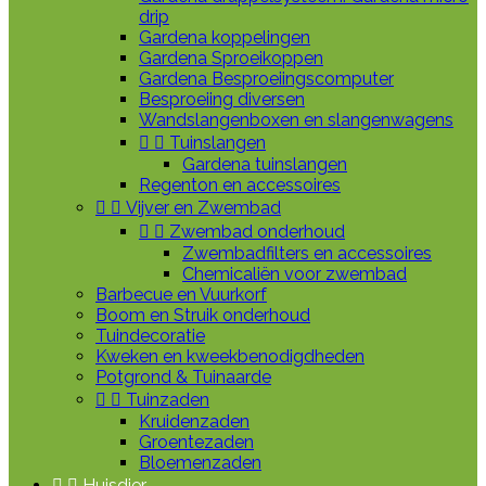
drip
Gardena koppelingen
Gardena Sproeikoppen
Gardena Besproeiingscomputer
Besproeiing diversen
Wandslangenboxen en slangenwagens


Tuinslangen
Gardena tuinslangen
Regenton en accessoires


Vijver en Zwembad


Zwembad onderhoud
Zwembadfilters en accessoires
Chemicaliën voor zwembad
Barbecue en Vuurkorf
Boom en Struik onderhoud
Tuindecoratie
Kweken en kweekbenodigdheden
Potgrond & Tuinaarde


Tuinzaden
Kruidenzaden
Groentezaden
Bloemenzaden


Huisdier