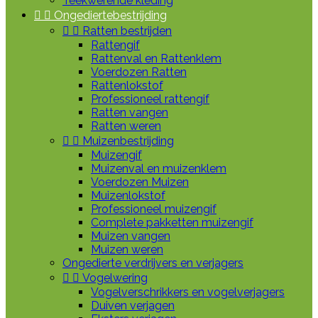
Teekwerende kleding


Ongediertebestrijding


Ratten bestrijden
Rattengif
Rattenval en Rattenklem
Voerdozen Ratten
Rattenlokstof
Professioneel rattengif
Ratten vangen
Ratten weren


Muizenbestrijding
Muizengif
Muizenval en muizenklem
Voerdozen Muizen
Muizenlokstof
Professioneel muizengif
Complete pakketten muizengif
Muizen vangen
Muizen weren
Ongedierte verdrijvers en verjagers


Vogelwering
Vogelverschrikkers en vogelverjagers
Duiven verjagen