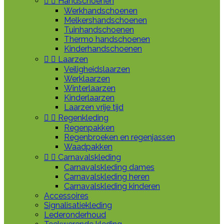


Handschoenen
Werkhandschoenen
Melkershandschoenen
Tuinhandschoenen
Thermo handschoenen
Kinderhandschoenen


Laarzen
Veiligheidslaarzen
Werklaarzen
Winterlaarzen
Kinderlaarzen
Laarzen vrije tijd


Regenkleding
Regenpakken
Regenbroeken en regenjassen
Waadpakken


Carnavalskleding
Carnavalskleding dames
Carnavalskleding heren
Carnavalskleding kinderen
Accessoires
Signalisatiekleding
Lederonderhoud