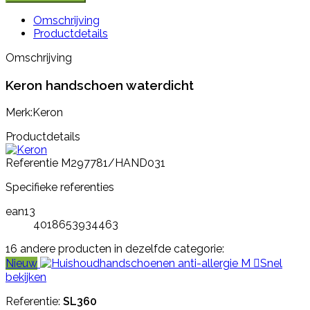
Omschrijving
Productdetails
Omschrijving
Keron handschoen waterdicht
Merk:Keron
Productdetails
Referentie
M297781/HAND031
Specifieke referenties
ean13
4018653934463
16 andere producten in dezelfde categorie:
Nieuw

Snel
bekijken
Referentie:
SL360