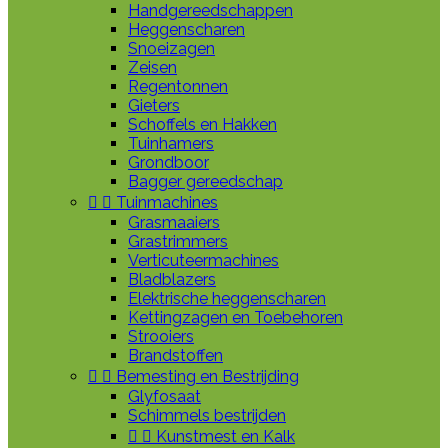
Handgereedschappen
Heggenscharen
Snoeizagen
Zeisen
Regentonnen
Gieters
Schoffels en Hakken
Tuinhamers
Grondboor
Bagger gereedschap


Tuinmachines
Grasmaaiers
Grastrimmers
Verticuteermachines
Bladblazers
Elektrische heggenscharen
Kettingzagen en Toebehoren
Strooiers
Brandstoffen


Bemesting en Bestrijding
Glyfosaat
Schimmels bestrijden


Kunstmest en Kalk