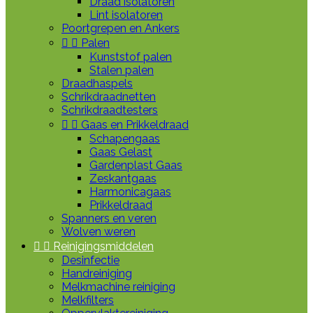
Draad isolatoren
Lint isolatoren
Poortgrepen en Ankers


Palen
Kunststof palen
Stalen palen
Draadhaspels
Schrikdraadnetten
Schrikdraadtesters


Gaas en Prikkeldraad
Schapengaas
Gaas Gelast
Gardenplast Gaas
Zeskantgaas
Harmonicagaas
Prikkeldraad
Spanners en veren
Wolven weren


Reinigingsmiddelen
Desinfectie
Handreiniging
Melkmachine reiniging
Melkfilters