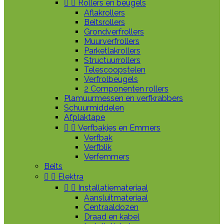


Rollers en beugels
Aflakrollers
Beitsrollers
Grondverfrollers
Muurverfrollers
Parketlakrollers
Structuurrollers
Telescoopstelen
Verfrolbeugels
2 Componenten rollers
Plamuurmessen en verfkrabbers
Schuurmiddelen
Afplaktape


Verfbakjes en Emmers
Verfbak
Verfblik
Verfemmers
Beits


Elektra


Installatiemateriaal
Aansluitmateriaal
Centraaldozen
Draad en kabel