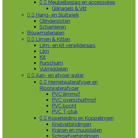


Meubelbeslag en accessoires
Glijnagels & Vilt


Hang- en Sluitwerk
Cilindersloten
Scharnieren
Bouwmaterialen


Lijmen & Kitten
Lijm- en kit verwijderaars
Lijm
Kit
Purschuim
Vulmiddelen


Aan- en afvoer water


Hemelwaterafvoer en
Rioolwaterafvoer
PVC lijmmof
PVC overschuifmof
PVC bocht
PVC T-stuk


Koperleiding en Koppelingen
Knelverbindingen
Kranen en muurplaten
Schroefverbindingen