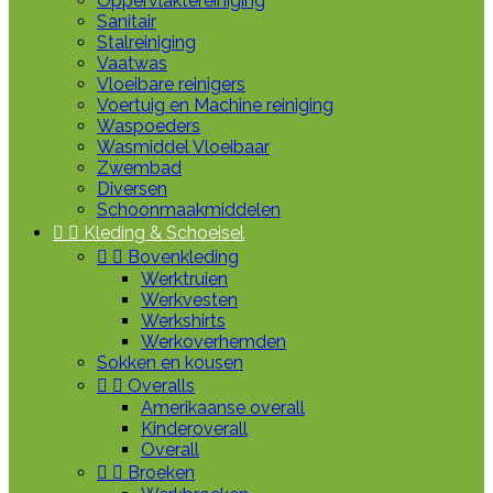
Oppervlaktereiniging
Sanitair
Stalreiniging
Vaatwas
Vloeibare reinigers
Voertuig en Machine reiniging
Waspoeders
Wasmiddel Vloeibaar
Zwembad
Diversen
Schoonmaakmiddelen


Kleding & Schoeisel


Bovenkleding
Werktruien
Werkvesten
Werkshirts
Werkoverhemden
Sokken en kousen


Overalls
Amerikaanse overall
Kinderoverall
Overall


Broeken