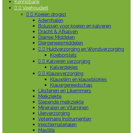
Kennisbank


Veehouderij


Koeien drogist
Ademhalen
Bolussen voor koeien en kalveren
Dracht & Afkalven
Diarree Middelen
Diergeneesmiddelen


Huidverzorging en Wondverzorging
Koeborstels


Kalveren verzorging
Kalverdekjes


Klauwverzorging
Klauwlijm en klauwblokjes
Klauwgereedschap
Likstenen en Likemmers
Melkziekte
Slepende melkziekte
Mineralen en Vitaminen
Uierverzorging
Veterinaire Instrumenten
Injectiematerialen
Mastitis