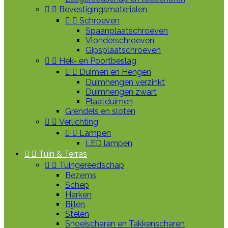


Bevestigingsmaterialen


Schroeven
Spaanplaatschroeven
Vlonderschroeven
Gipsplaatschroeven


Hek- en Poortbeslag


Duimen en Hengen
Duimhengen verzinkt
Duimhengen zwart
Plaatduimen
Grendels en sloten


Verlichting


Lampen
LED lampen


Tuin & Terras


Tuingereedschap
Bezems
Schep
Harken
Bijlen
Stelen
Snoeischaren en Takkenscharen