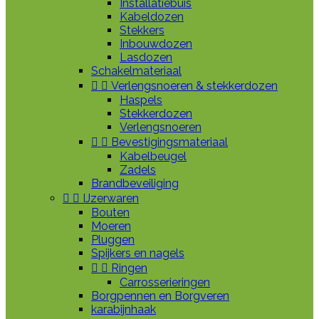
Installatiebuis
Kabeldozen
Stekkers
Inbouwdozen
Lasdozen
Schakelmateriaal


Verlengsnoeren & stekkerdozen
Haspels
Stekkerdozen
Verlengsnoeren


Bevestigingsmateriaal
Kabelbeugel
Zadels
Brandbeveiliging


IJzerwaren
Bouten
Moeren
Pluggen
Spijkers en nagels


Ringen
Carrosserieringen
Borgpennen en Borgveren
karabijnhaak