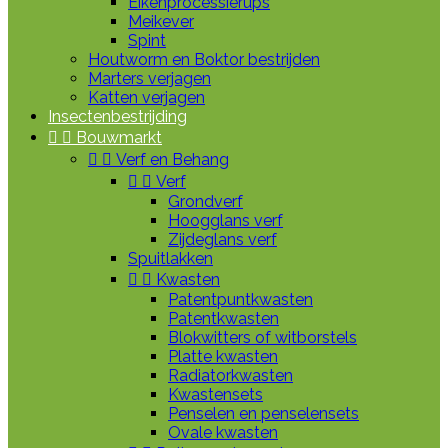
Eikenprocessierups
Meikever
Spint
Houtworm en Boktor bestrijden
Marters verjagen
Katten verjagen
Insectenbestrijding


Bouwmarkt


Verf en Behang


Verf
Grondverf
Hoogglans verf
Zijdeglans verf
Spuitlakken


Kwasten
Patentpuntkwasten
Patentkwasten
Blokwitters of witborstels
Platte kwasten
Radiatorkwasten
Kwastensets
Penselen en penselensets
Ovale kwasten