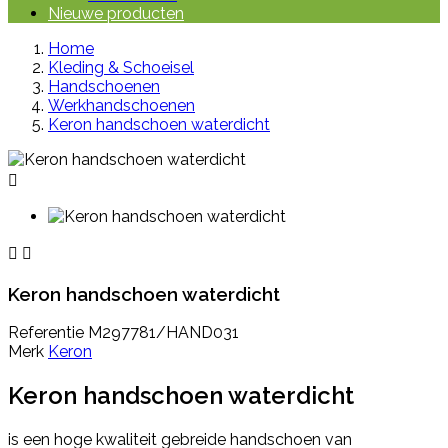
Nieuwe producten
Home
Kleding & Schoeisel
Handschoenen
Werkhandschoenen
Keron handschoen waterdicht



Keron handschoen waterdicht
Referentie
M297781/HAND031
Merk
Keron
Keron handschoen waterdicht
is een h
oge kwaliteit gebreide handschoen van