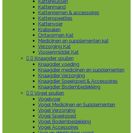
Kattenkussen
Kattenmand
Kattenriemen & accessoires
Kattenspeeltjes
Kattenvoer
Krabpalen
Ontwormen Kat
Medicijnen en supplementen kat
Verzorging Kat
Vlooienmiddel Kat


Knaagdier spullen
Knaagdier voeding
Knaagdier medicijnen en supplementen
Knaagdier Verzorging
Knaagdier Speelgoed & Accessoires
Knaagdier Bodembedekking


Vogel spullen
Vogelvoer
Vogel Medicijnen en Supplementen
Vogel Verzorging
Vogel Speelgoed
Vogel Bodembedekking
Vogel Accessoires
Voer en drinkbakjes vogel