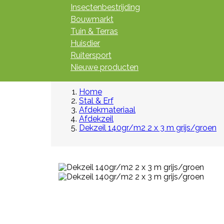
Insectenbestrijding
Bouwmarkt
Tuin & Terras
Huisdier
Ruitersport
Nieuwe producten
Home
Stal & Erf
Afdekmateriaal
Afdekzeil
Dekzeil 140gr/m2 2 x 3 m grijs/groen