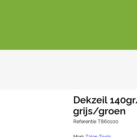
Dekzeil 140gr
grijs/groen
Referentie
T860100
Merk
Talen Tools