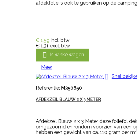
afdekfolie is ook te gebruiken op de camping.
€ 1,59
incl. btw
€ 1,31
excl. btw

In winkelwagen
Meer

Snel bekijk
Referentie:
M350650
AFDEKZEIL BLAUW 2 X 3 METER
Afdekzeil Blauw 2 x 3 Meter deze foliefol d
omgezoomd en rondom voorzien van een pp v
hebben een gewicht van ca. 110 gram per m²