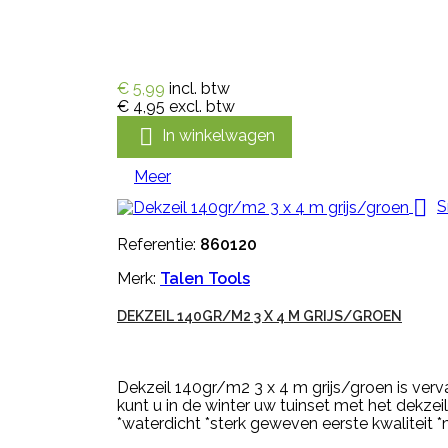
€ 5,99
incl. btw
€ 4,95
excl. btw

In winkelwagen
Meer

S
Referentie:
860120
Merk:
Talen Tools
DEKZEIL 140GR/M2 3 X 4 M GRIJS/GROEN
Dekzeil 140gr/m2 3 x 4 m grijs/groen is verv
kunt u in de winter uw tuinset met het dekze
*waterdicht *sterk geweven eerste kwaliteit *me