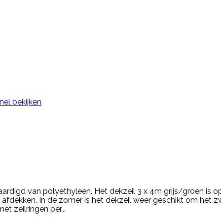
nel bekijken
aardigd van polyethyleen. Het dekzeil 3 x 4m grijs/groen is o
il afdekken. In de zomer is het dekzeil weer geschikt om he
t zeilringen per...