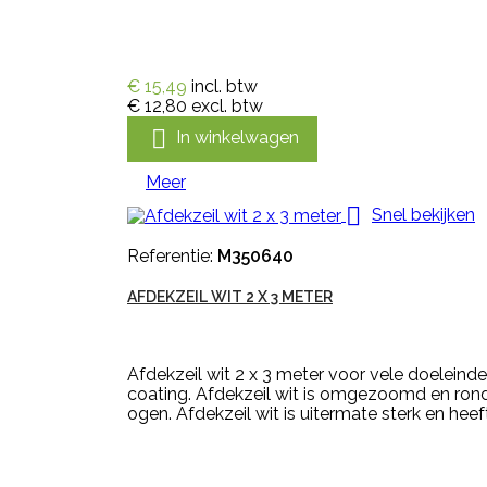
€ 15,49
incl. btw
€ 12,80
excl. btw

In winkelwagen
Meer

Snel bekijken
Referentie:
M350640
AFDEKZEIL WIT 2 X 3 METER
Afdekzeil wit 2 x 3 meter voor vele doeleind
coating. Afdekzeil wit is omgezoomd en ron
ogen. Afdekzeil wit is uitermate sterk en heef