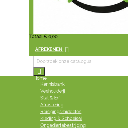
Totaal
€ 0,00

AFREKENEN

Home
Kennisbank
Veehouderij
Stal & Erf
Afrastering
Reinigingsmiddelen
Kleding & Schoeisel
Ongediertebestrijding