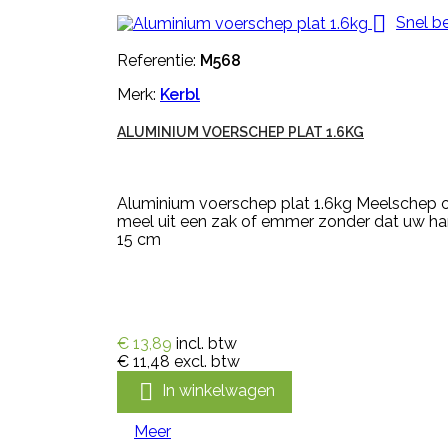

Snel be
Referentie:
M568
Merk:
Kerbl
ALUMINIUM VOERSCHEP PLAT 1.6KG
Aluminium voerschep plat 1.6kg Meelschep o
meel uit een zak of emmer zonder dat uw ha
15 cm
€ 13,89
incl. btw
€ 11,48
excl. btw

In winkelwagen
Meer