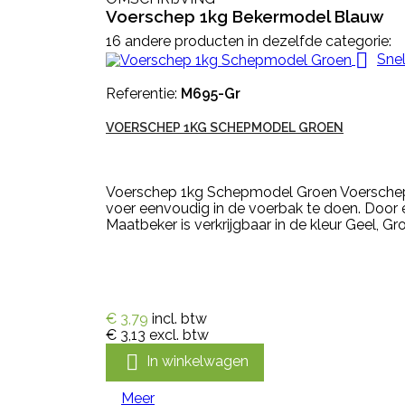
Voerschep 1kg Bekermodel Blauw
16 andere producten in dezelfde categorie:

Snel
Referentie:
M695-Gr
VOERSCHEP 1KG SCHEPMODEL GROEN
Voerschep 1kg Schepmodel Groen Voerschep 
voer eenvoudig in de voerbak te doen. Door 
Maatbeker is verkrijgbaar in de kleur Geel, G
€ 3,79
incl. btw
€ 3,13
excl. btw

In winkelwagen
Meer