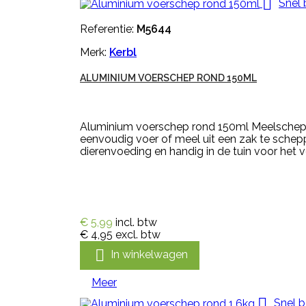

Snel 
Referentie:
M5644
Merk:
Kerbl
ALUMINIUM VOERSCHEP ROND 150ML
Aluminium voerschep rond 150ml Meelschep
eenvoudig voer of meel uit een zak te schep
dierenvoeding en handig in de tuin voor het v
€ 5,99
incl. btw
€ 4,95
excl. btw

In winkelwagen
Meer

Snel b