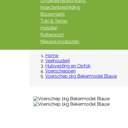
Ongediertebestrijding
Insectenbestrijding
Bouwmarkt
Tuin & Terras
Huisdier
Ruitersport
Nieuwe producten
Home
Veehouderij
Huisvesting en Opfok
Voerscheppen
Voerschep 1kg Bekermodel Blauw