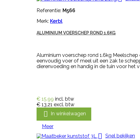
Referentie:
M566
Merk:
Kerbl
ALUMINIUM VOERSCHEP ROND 1.6KG
Aluminium voerschep rond 1.6kg Meelschep 
eenvoudig voer of meel uit een zak te schep
dierenvoeding en handig in de tuin voor het v
€ 15,99
incl. btw
€ 13,21
excl. btw

In winkelwagen
Meer

Snel bekijken