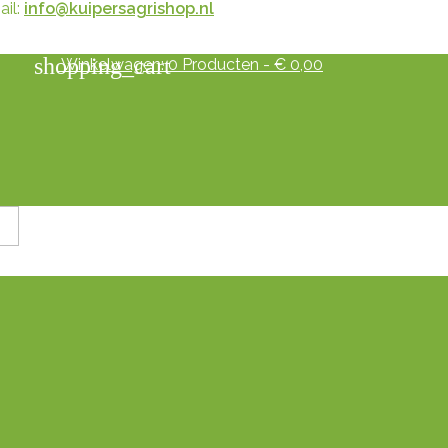
il:
info@kuipersagrishop.nl
shopping_cart
Winkelwagen:
0
Producten - € 0,00