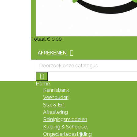
Totaal
€ 0,00

AFREKENEN

Home
Kennisbank
Veehouderij
Stal & Erf
Afrastering
Reinigingsmiddelen
Kleding & Schoeisel
Ongediertebestrijding