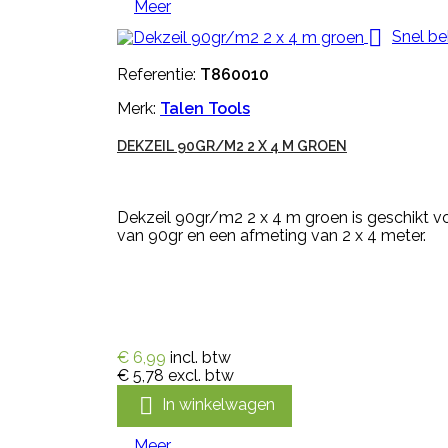
Meer

Snel be
Referentie:
T860010
Merk:
Talen Tools
DEKZEIL 90GR/M2 2 X 4 M GROEN
Dekzeil 90gr/m2 2 x 4 m groen is geschikt vo
van 90gr en een afmeting van 2 x 4 meter.
€ 6,99
incl. btw
€ 5,78
excl. btw

In winkelwagen
Meer