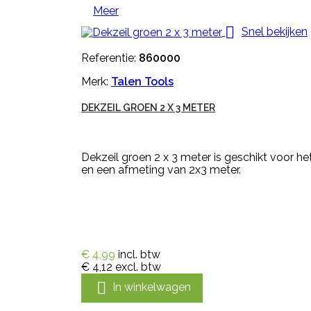
Meer

Snel bekijken
Referentie:
860000
Merk:
Talen Tools
DEKZEIL GROEN 2 X 3 METER
Dekzeil groen 2 x 3 meter is geschikt voor h
en een afmeting van 2x3 meter.
€ 4,99
incl. btw
€ 4,12
excl. btw

In winkelwagen