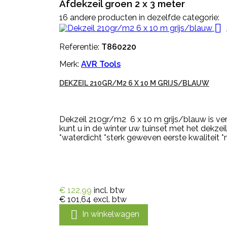
Afdekzeil groen 2 x 3 meter
16 andere producten in dezelfde categorie:

Referentie:
T860220
Merk:
AVR Tools
DEKZEIL 210GR/M2 6 X 10 M GRIJS/BLAUW
Dekzeil 210gr/m2 6 x 10 m grijs/blauw is ver
kunt u in de winter uw tuinset met het dekze
*waterdicht *sterk geweven eerste kwaliteit *m
€ 122,99
incl. btw
€ 101,64
excl. btw

In winkelwagen