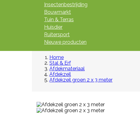
Insectenbestrijding
Bouwmarkt
Tuin & Terras
Huisdier
Ruitersport
Nieuwe producten
Home
Stal & Erf
Afdekmateriaal
Afdekzeil
Afdekzeil groen 2 x 3 meter