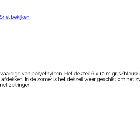
Snel bekijken
vaardigd van polyethyleen. Het dekzeil 6 x 10 m grijs/blauw 
il afdekken. In de zomer is het dekzeil weer geschikt om he
et zeilringen...