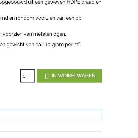
jn opgebouwd uit een geweven HDPE draad en
d en rondom voorzien van een pp
n voorzien van metalen ogen.
en gewicht van ca. 110 gram per m².

IN WINKELWAGEN