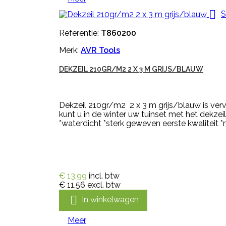

S
Referentie:
T860200
Merk:
AVR Tools
DEKZEIL 210GR/M2 2 X 3 M GRIJS/BLAUW
Dekzeil 210gr/m2 2 x 3 m grijs/blauw is verv
kunt u in de winter uw tuinset met het dekze
*waterdicht *sterk geweven eerste kwaliteit *m
€ 13,99
incl. btw
€ 11,56
excl. btw

In winkelwagen
Meer