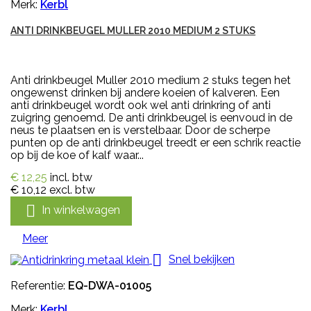
Merk:
Kerbl
ANTI DRINKBEUGEL MULLER 2010 MEDIUM 2 STUKS
Anti drinkbeugel Muller 2010 medium 2 stuks tegen het
ongewenst drinken bij andere koeien of kalveren. Een
anti drinkbeugel wordt ook wel anti drinkring of anti
zuigring genoemd. De anti drinkbeugel is eenvoud in de
neus te plaatsen en is verstelbaar. Door de scherpe
punten op de anti drinkbeugel treedt er een schrik reactie
op bij de koe of kalf waar...
€ 12,25
incl. btw
€ 10,12
excl. btw

In winkelwagen
Meer

Snel bekijken
Referentie:
EQ-DWA-01005
Merk:
Kerbl