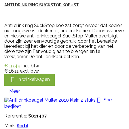
ANTI DRINK RING SUCKSTOP KOE 2ST
Anti drink ring SuckStop koe 2st zorgt ervoor dat koeien
niet ongewenst drinken bij andere koeien. De innovatieve
en nieuwe anti-drinkbeugel SuckStop Müller overtuigt
door zijn zeer eenvoudige gebruik, door het behaalde
leereffect bij het dier en door de verbetering van het
dierenwelzijn.Eenvoudig aan te brengen en te
verwijderenDe anti-drinkbeugel kan...
€ 19,49
incl. btw
€ 16,11
excl. btw

In winkelwagen
Meer

Snel
bekijken
Referentie:
S011407
Merk:
Kerbl