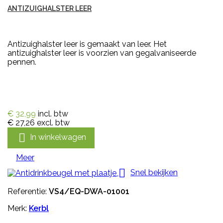
ANTIZUIGHALSTER LEER
Antizuighalster leer is gemaakt van leer. Het
antizuighalster leer is voorzien van gegalvaniseerde
pennen.
€ 32,99
incl. btw
€ 27,26
excl. btw

In winkelwagen
Meer

Snel bekijken
Referentie:
VS4/EQ-DWA-01001
Merk:
Kerbl