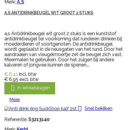
Merk:
A.S
A.S ANTIDRINKBEUGEL WIT GROOT 2 STUKS
a.s Antidrinkbeugel wit groot 2 stuks is een kunststof
antidrinkbeugel ter voorkoming dat runderen drinken bij
moederdieren of soortgenoten. De antidrinkbeugel
wordt geplaatst in de neusgaten van het rund. Door het
aandraaien van vleugelmoertje zet de beugel zich vast.
Meermalen te gebruiken. Door het zuigen bij andere
kalveren of jongvee kunnen de spenen...
€ 8,41
incl. btw
€ 6,95
excl. btw

In winkelwagen
Meer

Snel bekijken
Referentie:
S3213140
Merk:
Kerbl