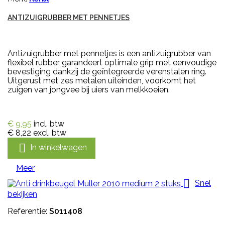
ANTIZUIGRUBBER MET PENNETJES
Antizuigrubber met pennetjes is een antizuigrubber van
flexibel rubber garandeert optimale grip met eenvoudige
bevestiging dankzij de geïntegreerde verenstalen ring.
Uitgerust met zes metalen uiteinden, voorkomt het
zuigen van jongvee bij uiers van melkkoeien.
€ 9,95
incl. btw
€ 8,22
excl. btw

In winkelwagen
Meer

Snel
bekijken
Referentie:
S011408