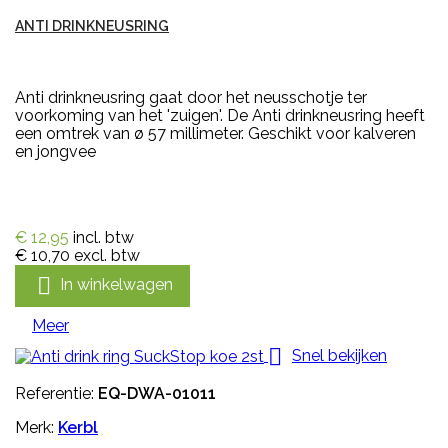
ANTI DRINKNEUSRING
Anti drinkneusring gaat door het neusschotje ter
voorkoming van het 'zuigen'. De Anti drinkneusring heeft
een omtrek van ø 57 millimeter. Geschikt voor kalveren
en jongvee
€ 12,95
incl. btw
€ 10,70
excl. btw

In winkelwagen
Meer

Snel bekijken
Referentie:
EQ-DWA-01011
Merk:
Kerbl