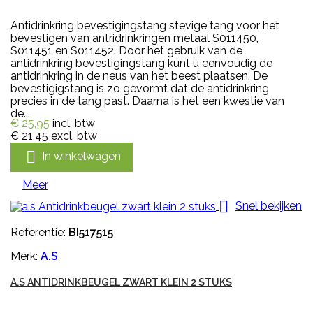
Antidrinkring bevestigingstang stevige tang voor het
bevestigen van antridrinkringen metaal S011450,
S011451 en S011452. Door het gebruik van de
antidrinkring bevestigingstang kunt u eenvoudig de
antidrinkring in de neus van het beest plaatsen. De
bevestigigstang is zo gevormt dat de antidrinkring
precies in de tang past. Daarna is het een kwestie van
de...
€ 25,95
incl. btw
€ 21,45
excl. btw

In winkelwagen
Meer

Snel bekijken
Referentie:
BI517515
Merk:
A.S
A.S ANTIDRINKBEUGEL ZWART KLEIN 2 STUKS