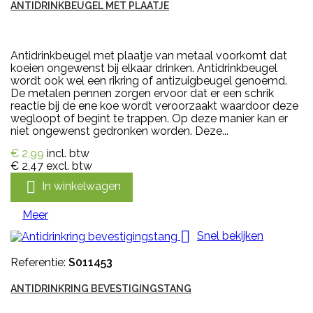
ANTIDRINKBEUGEL MET PLAATJE
Antidrinkbeugel met plaatje van metaal voorkomt dat
koeien ongewenst bij elkaar drinken. Antidrinkbeugel
wordt ook wel een rikring of antizuigbeugel genoemd.
De metalen pennen zorgen ervoor dat er een schrik
reactie bij de ene koe wordt veroorzaakt waardoor deze
wegloopt of begint te trappen. Op deze manier kan er
niet ongewenst gedronken worden. Deze...
€ 2,99
incl. btw
€ 2,47
excl. btw

In winkelwagen
Meer

Snel bekijken
Referentie:
S011453
ANTIDRINKRING BEVESTIGINGSTANG