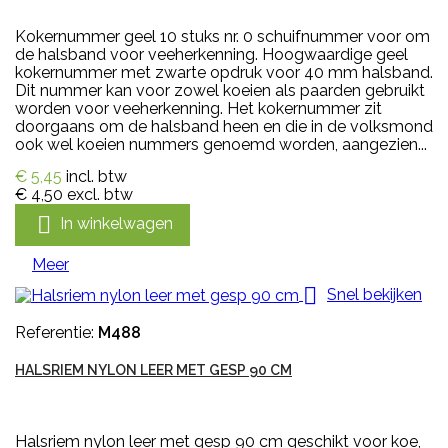
Kokernummer geel 10 stuks nr. 0 schuifnummer voor om
de halsband voor veeherkenning. Hoogwaardige geel
kokernummer met zwarte opdruk voor 40 mm halsband.
Dit nummer kan voor zowel koeien als paarden gebruikt
worden voor veeherkenning. Het kokernummer zit
doorgaans om de halsband heen en die in de volksmond
ook wel koeien nummers genoemd worden, aangezien...
€ 5,45
incl. btw
€ 4,50
excl. btw

In winkelwagen
Meer

Snel bekijken
Referentie:
M488
HALSRIEM NYLON LEER MET GESP 90 CM
Halsriem nylon leer met gesp 90 cm geschikt voor koe,