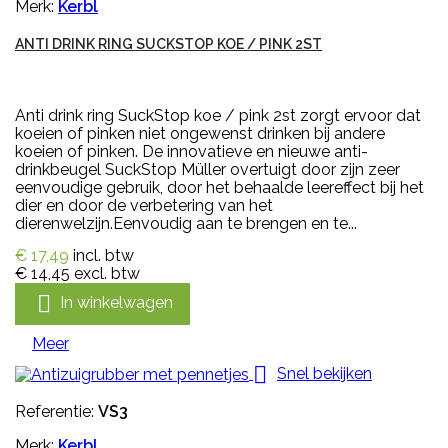
Merk:
Kerbl
ANTI DRINK RING SUCKSTOP KOE / PINK 2ST
Anti drink ring SuckStop koe / pink 2st zorgt ervoor dat
koeien of pinken niet ongewenst drinken bij andere
koeien of pinken. De innovatieve en nieuwe anti-
drinkbeugel SuckStop Müller overtuigt door zijn zeer
eenvoudige gebruik, door het behaalde leereffect bij het
dier en door de verbetering van het
dierenwelzijn.Eenvoudig aan te brengen en te...
€ 17,49
incl. btw
€ 14,45
excl. btw

In winkelwagen
Meer

Snel bekijken
Referentie:
VS3
Merk:
Kerbl