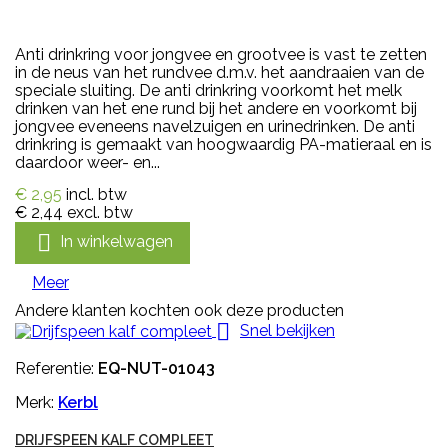
Anti drinkring voor jongvee en grootvee is vast te zetten
in de neus van het rundvee d.m.v. het aandraaien van de
speciale sluiting. De anti drinkring voorkomt het melk
drinken van het ene rund bij het andere en voorkomt bij
jongvee eveneens navelzuigen en urinedrinken. De anti
drinkring is gemaakt van hoogwaardig PA-matieraal en is
daardoor weer- en...
€ 2,95
incl. btw
€ 2,44
excl. btw

In winkelwagen
Meer
Andere klanten kochten ook deze producten

Snel bekijken
Referentie:
EQ-NUT-01043
Merk:
Kerbl
DRIJFSPEEN KALF COMPLEET