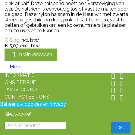
pink of kalf. Deze halsband heeft een versteviging van
leer. De halsriem is eenvoudig los of vast te maken door
de gesp. Deze nylon halsriem in de kleur wit met zwarte
streep is geschikt om koe, pink of kalf te leiden, vast te
zetten of gebruiken om een kokernummers te plaatsen
om zo uw vee te kunnen...
€ 6,09
incl. btw
€ 5,03
excl. btw

In winkelwagen
Meer
INFORMATIE


ONS BEDRIJF


UW ACCOUNT


CONTACTEER ONS


Beheer uw cookies en privacy
Nieuwsbrief