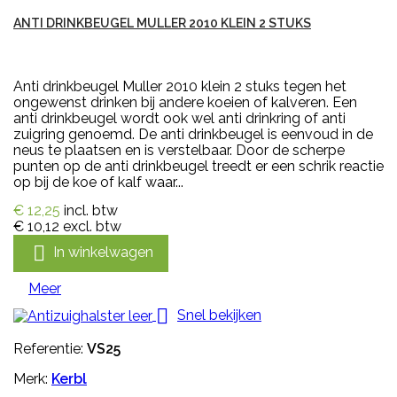
ANTI DRINKBEUGEL MULLER 2010 KLEIN 2 STUKS
Anti drinkbeugel Muller 2010 klein 2 stuks tegen het
ongewenst drinken bij andere koeien of kalveren. Een
anti drinkbeugel wordt ook wel anti drinkring of anti
zuigring genoemd. De anti drinkbeugel is eenvoud in de
neus te plaatsen en is verstelbaar. Door de scherpe
punten op de anti drinkbeugel treedt er een schrik reactie
op bij de koe of kalf waar...
€ 12,25
incl. btw
€ 10,12
excl. btw

In winkelwagen
Meer

Snel bekijken
Referentie:
VS25
Merk:
Kerbl