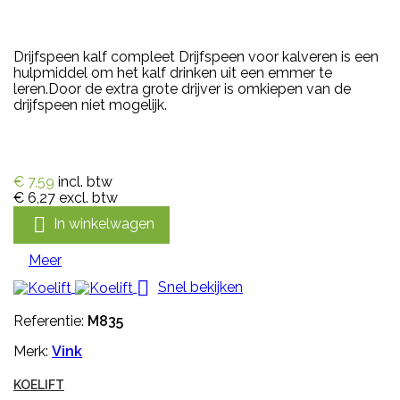
Drijfspeen kalf compleet Drijfspeen voor kalveren is een
hulpmiddel om het kalf drinken uit een emmer te
leren.Door de extra grote drijver is omkiepen van de
drijfspeen niet mogelijk.
€ 7,59
incl. btw
€ 6,27
excl. btw

In winkelwagen
Meer

Snel bekijken
Referentie:
M835
Merk:
Vink
KOELIFT