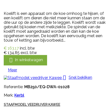
Koelift is een apparaat om de koe omhoog te hijsen, of
een koelift om dieren die niet meer kunnen staan om de
drie uur op de andere zijde te leggen. Koelift wordt vaak
gebruikt bij koeien met melkziekte. De spindel van de
koelift moet aangedraaid worden en dan kan de koe
opgehesen worden. De koelift kan eenvoudig met een
touw of ketting aan bijvoorbeeld...
€ 163,17
incl. btw
€ 134,85
excl. btw

In winkelwagen
Meer

Snel bekijken
Referentie:
MB250/EQ-DWA-01028
Merk:
Kerbl
STAAFMODEL VEEDRIJVER KAWEE