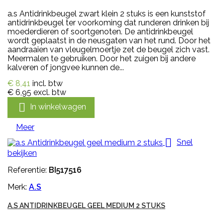
a.s Antidrinkbeugel zwart klein 2 stuks is een kunststof
antidrinkbeugel ter voorkoming dat runderen drinken bij
moederdieren of soortgenoten. De antidrinkbeugel
wordt geplaatst in de neusgaten van het rund. Door het
aandraaien van vleugelmoertje zet de beugel zich vast.
Meermalen te gebruiken. Door het zuigen bij andere
kalveren of jongvee kunnen de...
€ 8,41
incl. btw
€ 6,95
excl. btw

In winkelwagen
Meer

Snel
bekijken
Referentie:
BI517516
Merk:
A.S
A.S ANTIDRINKBEUGEL GEEL MEDIUM 2 STUKS