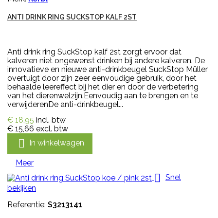
ANTI DRINK RING SUCKSTOP KALF 2ST
Anti drink ring SuckStop kalf 2st zorgt ervoor dat
kalveren niet ongewenst drinken bij andere kalveren. De
innovatieve en nieuwe anti-drinkbeugel SuckStop Müller
overtuigt door zijn zeer eenvoudige gebruik, door het
behaalde leereffect bij het dier en door de verbetering
van het dierenwelzijn.Eenvoudig aan te brengen en te
verwijderenDe anti-drinkbeugel...
€ 18,95
incl. btw
€ 15,66
excl. btw

In winkelwagen
Meer

Snel
bekijken
Referentie:
S3213141