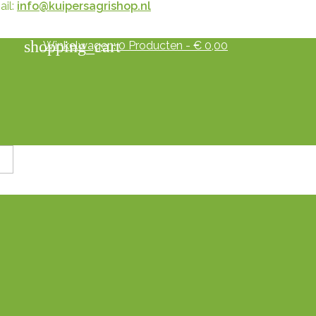
il:
info@kuipersagrishop.nl
shopping_cart
Winkelwagen:
0
Producten - € 0,00