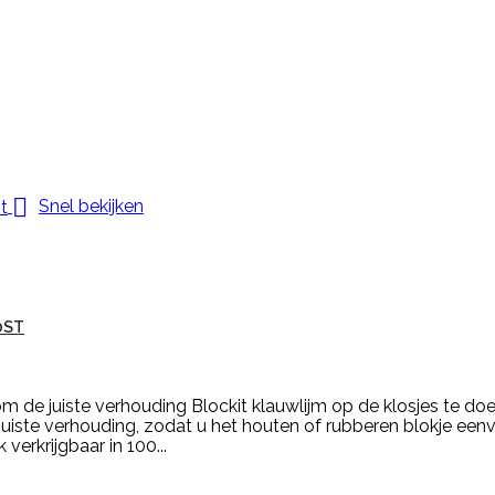

Snel bekijken
0ST
m de juiste verhouding Blockit klauwlijm op de klosjes te d
juiste verhouding, zodat u het houten of rubberen blokje een
verkrijgbaar in 100...