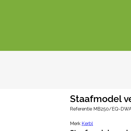
Staafmodel v
Referentie
MB250/EQ-DWA
Merk
Kerbl