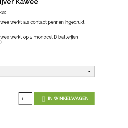
ijver Kawee
ker.
awee werkt als contact pennen ingedrukt
awee werkt op 2 monocel D batterijen
d
).

IN WINKELWAGEN