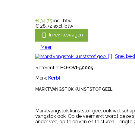
€ 34,75
incl. btw
€ 28,72
excl. btw

In winkelwagen
Meer

Snel beki
Referentie:
EQ-OVI-50005
Merk:
Kerbl
MARKTVANGSTOK KUNSTSTOF GEEL
Marktvangstok kunststof geel ook wel schap
vangstok ook. Op de veemarkt wordt deze st
ander vee, op te drijven en te sturen. Lengt