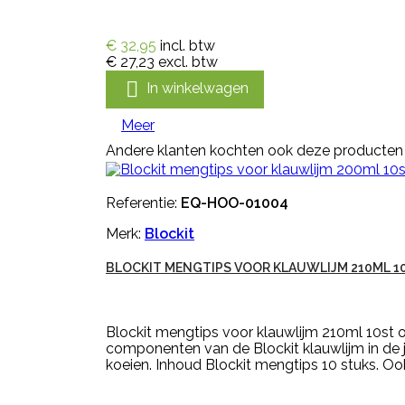
€ 32,95
incl. btw
€ 27,23
excl. btw

In winkelwagen
Meer
Andere klanten kochten ook deze producten
Referentie:
EQ-HOO-01004
Merk:
Blockit
BLOCKIT MENGTIPS VOOR KLAUWLIJM 210ML 1
Blockit mengtips voor klauwlijm 210ml 10st o
componenten van de Blockit klauwlijm in de 
koeien. Inhoud Blockit mengtips 10 stuks. Ook 