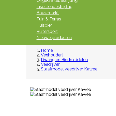
Ongediertebestrijding
Insectenbestrijding
Bouwmarkt
Tuin & Terras
Huisdier
Ruitersport
Nieuwe producten
Home
Veehouderij
Dwang en Bindmiddelen
Veedrijver
Staafmodel veedrijver Kawee