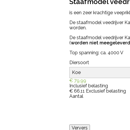
Staafmodel veedr
is een zeer krachtige veeprik
De staafmodel veedrijver K
worden.
De staafmodel veedrijver K
(
worden niet meegelever
Top spanning: ca. 4000 V
Diersoort
€ 79,99
Inclusief belasting
€ 66,11
Exclusief belasting
Aantal