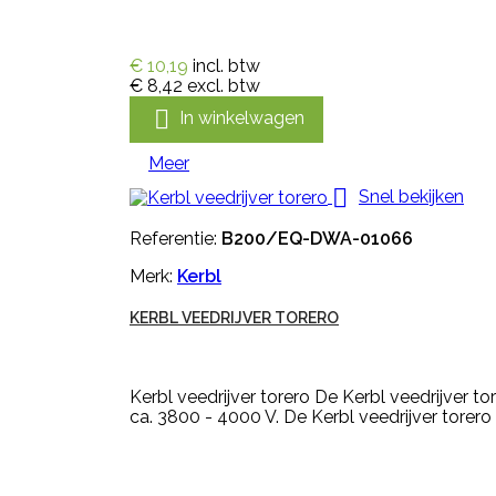
€ 10,19
incl. btw
€ 8,42
excl. btw

In winkelwagen
Meer

Snel bekijken
Referentie:
B200/EQ-DWA-01066
Merk:
Kerbl
KERBL VEEDRIJVER TORERO
Kerbl veedrijver torero De Kerbl veedrijver to
ca. 3800 - 4000 V. De Kerbl veedrijver torero