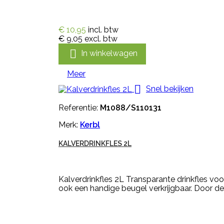
€ 10,95
incl. btw
€ 9,05
excl. btw

In winkelwagen
Meer

Snel bekijken
Referentie:
M1088/S110131
Merk:
Kerbl
KALVERDRINKFLES 2L
Kalverdrinkfles 2L Transparante drinkfles voo
ook een handige beugel verkrijgbaar. Door d