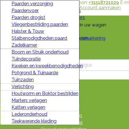
Contacteer ons
Telefoon:
+31518721029
E-ma
Koeien drogist
Stalbenodigdheden
Schrikdraadapparaat
Desinfectie
Bovenkleding
Ratten bestrijden
Verf en Behang
Tuingereedschap
Honden spullen
Paarden verzorging
Welkom,
Inloggen
of
Account aanmaken
Melkwinning
Watervoorziening
Aansluitmateriaal en accessoires
Handreiniging
Sokken en kousen
Muizenbestrijding
Beits
Tuinmachines
Katten spullen
Paardenvoer
Kennisbank
Schapen drogist
Jerrycans en Trechters
Schrikdraadbatterijen
Melkmachine reiniging
Overalls
Ongedierte verdrijvers en verjagers
Elektra
Bemesting en Bestrijding
Knaagdier spullen
Paarden drogist
Veeverlossing
Afdekmateriaal
Draad
Melkfilters
Broeken
Vogelwering
IJzerwaren
Gazon
Vogel spullen
Vliegenbestrijding paarden
Er zijn geen items meer in uw wagen
Dwang en Bindmiddelen
Waarschuwings borden
Isolatoren
Oppervlaktereiniging
Jassen
Mollen bestrijden
Hang- en Sluitwerk
Besproeiing en Beregening
Vissen en Aquarium
Halster & Touw
Verzending
Dekseizoen, Veeherkenning en Veemarkering
Heffen en Takelen
Poortgrepen en Ankers
Sanitair
Persoonlijke Beschermingsmiddelen
Mieren bestrijden
Bouwmaterialen
Vijver en Zwembad
Pluimvee
Stalbenodigdheden paard
Totaal
€ 0,00
Geiten drogist
Huishoudelijke artikelen
Palen
Stalreiniging
Winterkleding
Slakken bestrijden
Lijmen & Kitten
Barbecue en Vuurkorf
Duiven
Zadelkamer
Huisvesting en Opfok
Winterartikelen
Draadhaspels
Vaatwas
Werkschoenen
Vliegen en muggen bestrijden
Aan- en afvoer water
Boom en Struik onderhoud

AFREKENEN
Varkens drogist
Speelgoed
Schrikdraadnetten
Vloeibare reinigers
Dames Werkschoenen
Wildvallen en vangkooien
Tape
Tuindecoratie
Veescheermachine
Vuurwerk
Schrikdraadtesters
Voertuig en Machine reiniging
Klompen
Spinnen bestrijden
Gereedschap
Kweken en kweekbenodigdheden
Voertuig en Techniek
Gaas en Prikkeldraad
Waspoeders
Handschoenen
Zilvervisjes bestrijden
Bevestigingsmaterialen
Potgrond & Tuinaarde

Vliegen bestrijding veehouderij
Spanners en veren
Wasmiddel Vloeibaar
Laarzen
Wespen bestrijden
Hek- en Poortbeslag
Tuinzaden
Home
Klimaatbeheersing
Wolven weren
Zwembad
Regenkleding
Insecten en kleine beestjes
Verlichting
Kennisbank
kruiwagenband
Diversen
Carnavalskleding
Houtworm en Boktor bestrijden
Veehouderij
Kerst
Schoonmaakmiddelen
Accessoires
Marters verjagen
Stal & Erf
Signalisatiekleding
Katten verjagen
Afrastering
Lederonderhoud
Reinigingsmiddelen
Teekwerende kleding
Kleding & Schoeisel