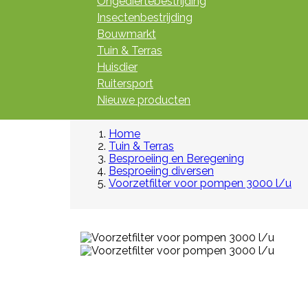
Ongediertebestrijding
Insectenbestrijding
Bouwmarkt
Tuin & Terras
Huisdier
Ruitersport
Nieuwe producten
Home
Tuin & Terras
Besproeiing en Beregening
Besproeiing diversen
Voorzetfilter voor pompen 3000 l/u