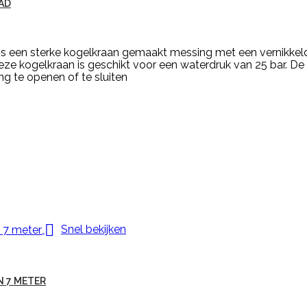
AD
s een sterke kogelkraan gemaakt messing met een vernikkeld
Deze kogelkraan is geschikt voor een waterdruk van 25 bar. D
g te openen of te sluiten

Snel bekijken
 7 METER