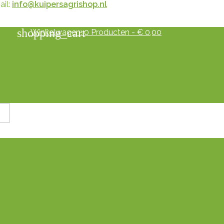
il:
info@kuipersagrishop.nl
shopping_cart
Winkelwagen:
0
Producten - € 0,00