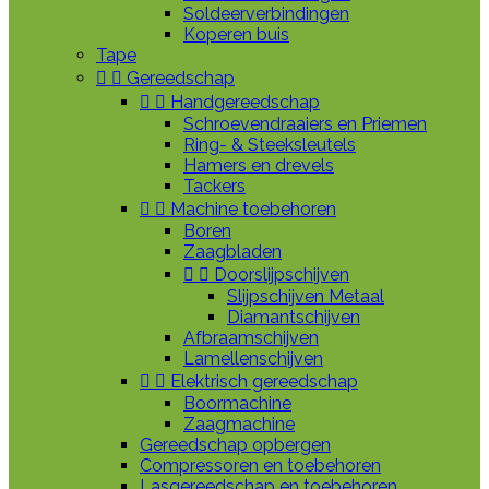
Soldeerverbindingen
Koperen buis
Tape


Gereedschap


Handgereedschap
Schroevendraaiers en Priemen
Ring- & Steeksleutels
Hamers en drevels
Tackers


Machine toebehoren
Boren
Zaagbladen


Doorslijpschijven
Slijpschijven Metaal
Diamantschijven
Afbraamschijven
Lamellenschijven


Elektrisch gereedschap
Boormachine
Zaagmachine
Gereedschap opbergen
Compressoren en toebehoren
Lasgereedschap en toebehoren