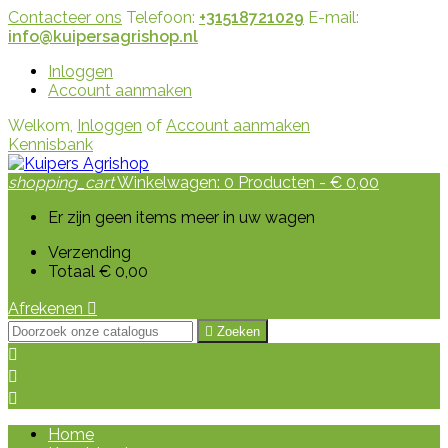
Contacteer ons
Telefoon:
+31518721029
E-mail:
info@kuipersagrishop.nl
Inloggen
Account aanmaken
Welkom,
Inloggen
of
Account aanmaken
Kennisbank
shopping_cart
Winkelwagen:
0
Producten - € 0,00
Er zijn geen items meer in uw wagen
Verzending
Totaal
€ 0,00
Afrekenen


Zoeken



Home