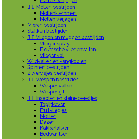
Eksters verjagen


Mollen bestrijden
Mollenklemmen
Mollen verjagen
Mieren bestrijden
Slakken bestrijden


Vliegen en muggen bestrijden
Vliegenspray
Elektrische vliegenvallen
Vliegenval
Wildvallen en vangkooien
Spinnen bestrijden
Zilvervisjes bestrijden


Wespen bestrijden
Wespenvallen
Wespengif


Insecten en kleine beestjes
Tapijtkever
Fruitvliegjes
Motten
Dazen
Kakkerlakken
Bedwantsen