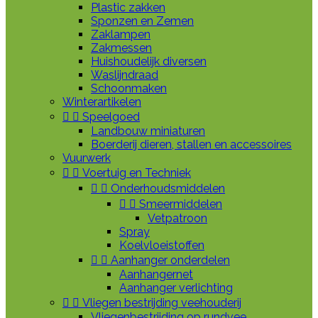
Plastic zakken
Sponzen en Zemen
Zaklampen
Zakmessen
Huishoudelijk diversen
Waslijndraad
Schoonmaken
Winterartikelen


Speelgoed
Landbouw miniaturen
Boerderij dieren, stallen en accessoires
Vuurwerk


Voertuig en Techniek


Onderhoudsmiddelen


Smeermiddelen
Vetpatroon
Spray
Koelvloeistoffen


Aanhanger onderdelen
Aanhangernet
Aanhanger verlichting


Vliegen bestrijding veehouderij
Vliegenbestrijding op rundvee