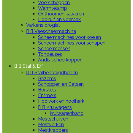
Voerscheppen
Warmtelamp
Onthoornen kalveren
Hooiruif en voerbak
Varkens drogist


Veescheermachine
Scheermachines voor koeien
Scheermachines voor schapen
Scheermessen
Tondeuses
Andis scheerkoppen


Stal & Erf


Stalbenodigdheden
Bezems
Schoppen en Batsen
Borstels
Emmers
Hooivork en hooihark


Kruiwagens
kruiwagenband
Mestschuiven
Mestvorken
Mestkrabbers