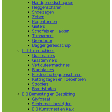
Handgereedschappen
Heggenscharen
Snoeizagen
Zeisen
Regentonnen
Gieters
Schoffels en Hakken
Tuinhamers
Grondboor
Bagger gereedschap


Tuinmachines
Grasmaaiers
Grastrimmers
Verticuteermachines
Bladblazers
Elektrische heggenscharen
Kettingzagen en Toebehoren
Strooiers
Brandstoffen


Bemesting en Bestrijding
Glyfosaat
Schimmels bestrijden


Kunstmest en Kalk