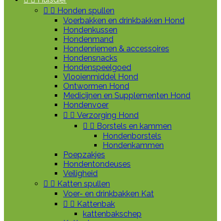


Honden spullen
Voerbakken en drinkbakken Hond
Hondenkussen
Hondenmand
Hondenriemen & accessoires
Hondensnacks
Hondenspeelgoed
Vlooienmiddel Hond
Ontwormen Hond
Medicijnen en Supplementen Hond
Hondenvoer


Verzorging Hond


Borstels en kammen
Hondenborstels
Hondenkammen
Poepzakjes
Hondentondeuses
Veiligheid


Katten spullen
Voer- en drinkbakken Kat


Kattenbak
kattenbakschep