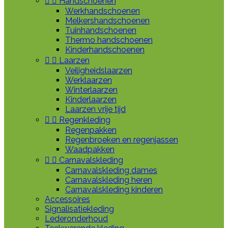


Handschoenen
Werkhandschoenen
Melkershandschoenen
Tuinhandschoenen
Thermo handschoenen
Kinderhandschoenen


Laarzen
Veiligheidslaarzen
Werklaarzen
Winterlaarzen
Kinderlaarzen
Laarzen vrije tijd


Regenkleding
Regenpakken
Regenbroeken en regenjassen
Waadpakken


Carnavalskleding
Carnavalskleding dames
Carnavalskleding heren
Carnavalskleding kinderen
Accessoires
Signalisatiekleding
Lederonderhoud