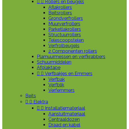


Rollers en beugels
Aflakrollers
Beitsrollers
Grondverfrollers
Muurverfrollers
Parketlakrollers
Structuurrollers
Telescoopstelen
Verfrolbeugels
2 Componenten rollers
Plamuurmessen en verfkrabbers
Schuurmiddelen
Afplaktape


Verfbakjes en Emmers
Verfbak
Verfblik
Verfemmers
Beits


Elektra


Installatiemateriaal
Aansluitmateriaal
Centraaldozen
Draad en kabel