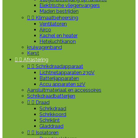
Elektrische vliegenvangers
Maden bestrijden


Klimaatbeheersing
Ventilatoren
Airco
Kachel en heater
Heteluchtkanon
kruiwagenband
Kerst


Afrastering


Schrikdraadapparaat
Lichtnetapparaten 230V
Batterijapparaten
Accu apparaten 12V
Aansluitmateriaal en accessoires
Schrikdraadbatterijen


Draad
Schrikdraad
Schrikkoord
Schriklint
Gladdraad


Isolatoren