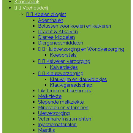
Kennisbank


Veehouderij


Koeien drogist
Ademhalen
Bolussen voor koeien en kalveren
Dracht & Afkalven
Diarree Middelen
Diergeneesmiddelen


Huidverzorging en Wondverzorging
Koeborstels


Kalveren verzorging
Kalverdekjes


Klauwverzorging
Klauwlijm en klauwblokjes
Klauwgereedschap
Likstenen en Likemmers
Melkziekte
Slepende melkziekte
Mineralen en Vitaminen
Uierverzorging
Veterinaire Instrumenten
Injectiematerialen
Mastitis