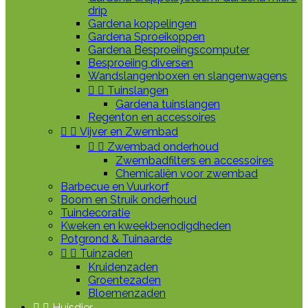
drip
Gardena koppelingen
Gardena Sproeikoppen
Gardena Besproeiingscomputer
Besproeiing diversen
Wandslangenboxen en slangenwagens


Tuinslangen
Gardena tuinslangen
Regenton en accessoires


Vijver en Zwembad


Zwembad onderhoud
Zwembadfilters en accessoires
Chemicaliën voor zwembad
Barbecue en Vuurkorf
Boom en Struik onderhoud
Tuindecoratie
Kweken en kweekbenodigdheden
Potgrond & Tuinaarde


Tuinzaden
Kruidenzaden
Groentezaden
Bloemenzaden


Huisdier