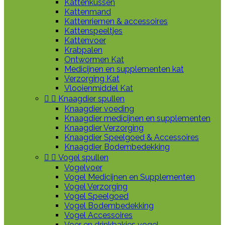
Kattenkussen
Kattenmand
Kattenriemen & accessoires
Kattenspeeltjes
Kattenvoer
Krabpalen
Ontwormen Kat
Medicijnen en supplementen kat
Verzorging Kat
Vlooienmiddel Kat


Knaagdier spullen
Knaagdier voeding
Knaagdier medicijnen en supplementen
Knaagdier Verzorging
Knaagdier Speelgoed & Accessoires
Knaagdier Bodembedekking


Vogel spullen
Vogelvoer
Vogel Medicijnen en Supplementen
Vogel Verzorging
Vogel Speelgoed
Vogel Bodembedekking
Vogel Accessoires
Voer en drinkbakjes vogel