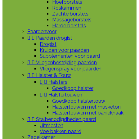
Hoefborstels
Roskammen
Zachte borstels
Massageborstels
Harde borstels
Paardenvoer


Paarden drogist
Drogist
Kruiden voor paarden
Supplementen voor paard


Vliegenbestrijding paarden
Vliegenspray voor paarden


Halster & Touw


Halsters
Goedkoop halster


Halstertouwen
Goedkoop halstertouw
Halstertouwen met musketon
Halstertouwen met paniekhaak


Stalbenodigdheden paard
Uitmesten
Voerbakken paard
Zadelkamer