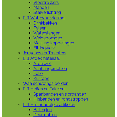
Vloertrekkers
Manden
Stalverlichting


Watervoorziening
Drinkbakken
Tyleen
Waterslangen
Weidepompen
Messing koppelingen
Fittingwerk
Jerrycans en Trechters


Afdekmateriaal
Afdekzeil
Aanhangernetten
Folie
Kuiltape
Waarschuwings borden


Heffen en Takelen
Spanbanden en sjorbanden
Hijsbanden en rondstroppen


Huishoudelijke artikelen
Batterijen
Deurmatten