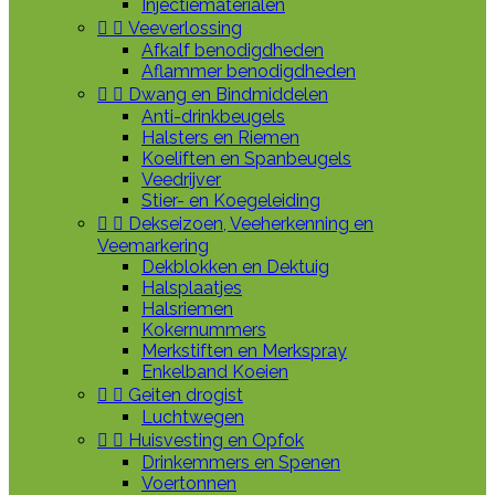
Injectiematerialen


Veeverlossing
Afkalf benodigdheden
Aflammer benodigdheden


Dwang en Bindmiddelen
Anti-drinkbeugels
Halsters en Riemen
Koeliften en Spanbeugels
Veedrijver
Stier- en Koegeleiding


Dekseizoen, Veeherkenning en
Veemarkering
Dekblokken en Dektuig
Halsplaatjes
Halsriemen
Kokernummers
Merkstiften en Merkspray
Enkelband Koeien


Geiten drogist
Luchtwegen


Huisvesting en Opfok
Drinkemmers en Spenen
Voertonnen