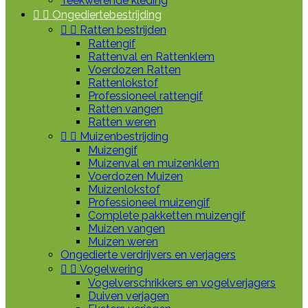
Teekwerende kleding


Ongediertebestrijding


Ratten bestrijden
Rattengif
Rattenval en Rattenklem
Voerdozen Ratten
Rattenlokstof
Professioneel rattengif
Ratten vangen
Ratten weren


Muizenbestrijding
Muizengif
Muizenval en muizenklem
Voerdozen Muizen
Muizenlokstof
Professioneel muizengif
Complete pakketten muizengif
Muizen vangen
Muizen weren
Ongedierte verdrijvers en verjagers


Vogelwering
Vogelverschrikkers en vogelverjagers
Duiven verjagen