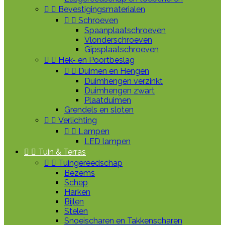


Bevestigingsmaterialen


Schroeven
Spaanplaatschroeven
Vlonderschroeven
Gipsplaatschroeven


Hek- en Poortbeslag


Duimen en Hengen
Duimhengen verzinkt
Duimhengen zwart
Plaatduimen
Grendels en sloten


Verlichting


Lampen
LED lampen


Tuin & Terras


Tuingereedschap
Bezems
Schep
Harken
Bijlen
Stelen
Snoeischaren en Takkenscharen