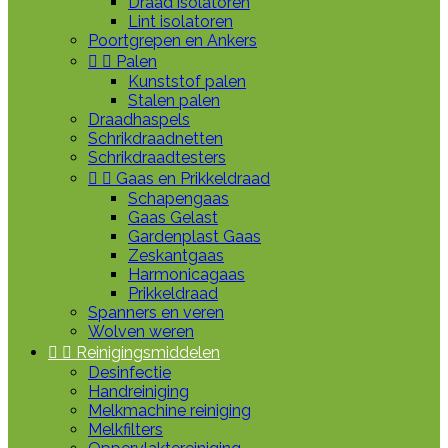
Draad isolatoren
Lint isolatoren
Poortgrepen en Ankers


Palen
Kunststof palen
Stalen palen
Draadhaspels
Schrikdraadnetten
Schrikdraadtesters


Gaas en Prikkeldraad
Schapengaas
Gaas Gelast
Gardenplast Gaas
Zeskantgaas
Harmonicagaas
Prikkeldraad
Spanners en veren
Wolven weren


Reinigingsmiddelen
Desinfectie
Handreiniging
Melkmachine reiniging
Melkfilters