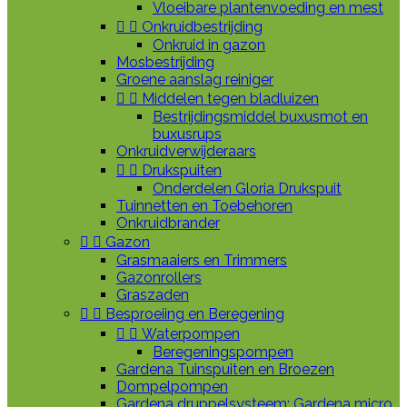
Vloeibare plantenvoeding en mest


Onkruidbestrijding
Onkruid in gazon
Mosbestrijding
Groene aanslag reiniger


Middelen tegen bladluizen
Bestrijdingsmiddel buxusmot en
buxusrups
Onkruidverwijderaars


Drukspuiten
Onderdelen Gloria Drukspuit
Tuinnetten en Toebehoren
Onkruidbrander


Gazon
Grasmaaiers en Trimmers
Gazonrollers
Graszaden


Besproeiing en Beregening


Waterpompen
Beregeningspompen
Gardena Tuinspuiten en Broezen
Dompelpompen
Gardena druppelsysteem: Gardena micro