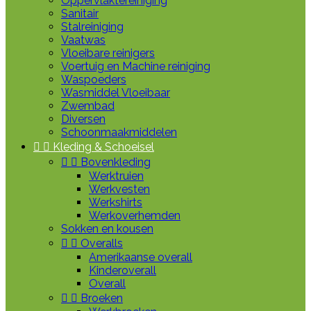
Oppervlaktereiniging
Sanitair
Stalreiniging
Vaatwas
Vloeibare reinigers
Voertuig en Machine reiniging
Waspoeders
Wasmiddel Vloeibaar
Zwembad
Diversen
Schoonmaakmiddelen


Kleding & Schoeisel


Bovenkleding
Werktruien
Werkvesten
Werkshirts
Werkoverhemden
Sokken en kousen


Overalls
Amerikaanse overall
Kinderoverall
Overall


Broeken