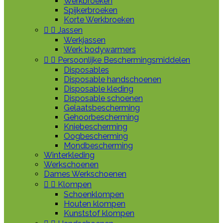
Werkbroeken
Spijkerbroeken
Korte Werkbroeken


Jassen
Werkjassen
Werk bodywarmers


Persoonlijke Beschermingsmiddelen
Disposables
Disposable handschoenen
Disposable kleding
Disposable schoenen
Gelaatsbescherming
Gehoorbescherming
Kniebescherming
Oogbescherming
Mondbescherming
Winterkleding
Werkschoenen
Dames Werkschoenen


Klompen
Schoenklompen
Houten klompen
Kunststof klompen