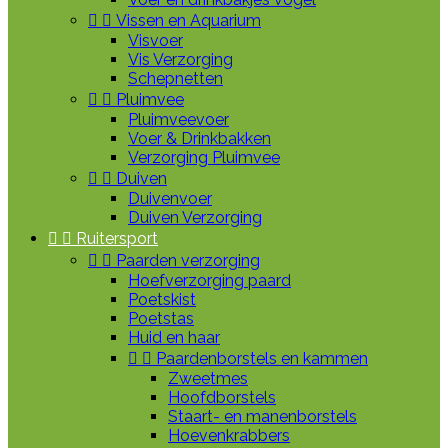


Vissen en Aquarium
Visvoer
Vis Verzorging
Schepnetten


Pluimvee
Pluimveevoer
Voer & Drinkbakken
Verzorging Pluimvee


Duiven
Duivenvoer
Duiven Verzorging


Ruitersport


Paarden verzorging
Hoefverzorging paard
Poetskist
Poetstas
Huid en haar


Paardenborstels en kammen
Zweetmes
Hoofdborstels
Staart- en manenborstels
Hoevenkrabbers