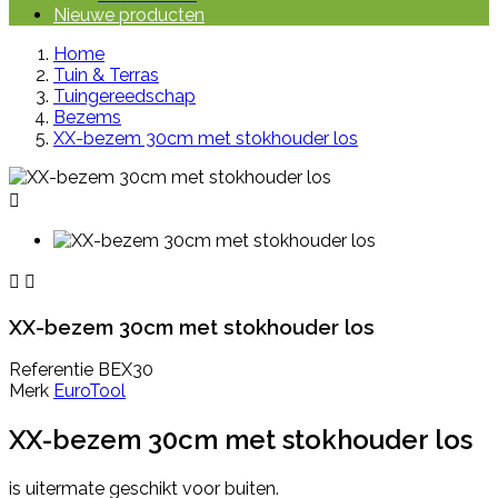
Nieuwe producten
Home
Tuin & Terras
Tuingereedschap
Bezems
XX-bezem 30cm met stokhouder los



XX-bezem 30cm met stokhouder los
Referentie
BEX30
Merk
EuroTool
XX-bezem 30cm met stokhouder los
is uitermate geschikt voor buiten.