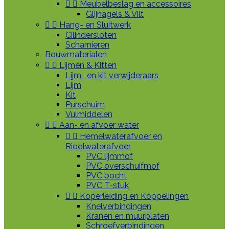


Meubelbeslag en accessoires
Glijnagels & Vilt


Hang- en Sluitwerk
Cilindersloten
Scharnieren
Bouwmaterialen


Lijmen & Kitten
Lijm- en kit verwijderaars
Lijm
Kit
Purschuim
Vulmiddelen


Aan- en afvoer water


Hemelwaterafvoer en
Rioolwaterafvoer
PVC lijmmof
PVC overschuifmof
PVC bocht
PVC T-stuk


Koperleiding en Koppelingen
Knelverbindingen
Kranen en muurplaten
Schroefverbindingen