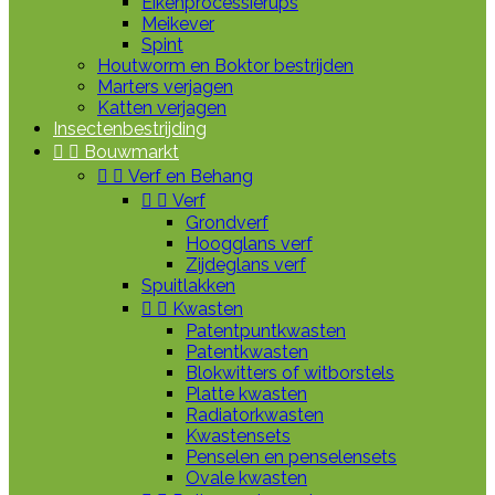
Eikenprocessierups
Meikever
Spint
Houtworm en Boktor bestrijden
Marters verjagen
Katten verjagen
Insectenbestrijding


Bouwmarkt


Verf en Behang


Verf
Grondverf
Hoogglans verf
Zijdeglans verf
Spuitlakken


Kwasten
Patentpuntkwasten
Patentkwasten
Blokwitters of witborstels
Platte kwasten
Radiatorkwasten
Kwastensets
Penselen en penselensets
Ovale kwasten