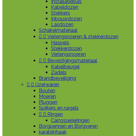
Installatiebuis
Kabeldozen
Stekkers
Inbouwdozen
Lasdozen
Schakelmateriaal


Verlengsnoeren & stekkerdozen
Haspels
Stekkerdozen
Verlengsnoeren


Bevestigingsmateriaal
Kabelbeugel
Zadels
Brandbeveiliging


IJzerwaren
Bouten
Moeren
Pluggen
Spijkers en nagels


Ringen
Carrosserieringen
Borgpennen en Borgveren
karabijnhaak