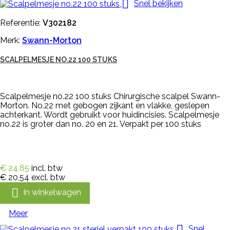

Snel bekijken
Referentie:
V302182
Merk:
Swann-Morton
SCALPELMESJE NO.22 100 STUKS
Scalpelmesje no.22 100 stuks Chirurgische scalpel Swann-
Morton. No.22 met gebogen zijkant en vlakke, geslepen
achterkant. Wordt gebruikt voor huidincisies. Scalpelmesje
no.22 is groter dan no. 20 en 21. Verpakt per 100 stuks
€ 24,85
incl. btw
€ 20,54
excl. btw

In winkelwagen
Meer

Snel