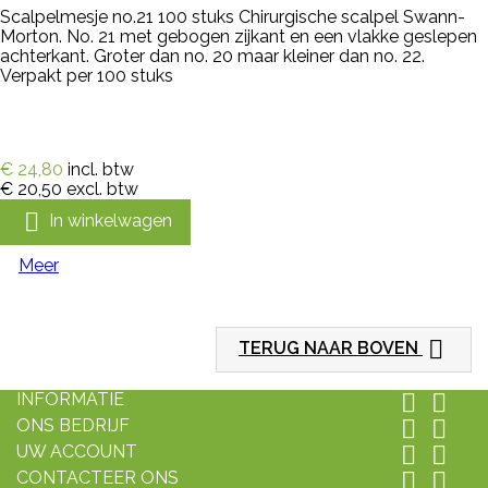
Scalpelmesje no.21 100 stuks Chirurgische scalpel Swann-
Morton. No. 21 met gebogen zijkant en een vlakke geslepen
achterkant. Groter dan no. 20 maar kleiner dan no. 22.
Verpakt per 100 stuks
€ 24,80
incl. btw
€ 20,50
excl. btw

In winkelwagen
Meer

TERUG NAAR BOVEN
INFORMATIE


ONS BEDRIJF


UW ACCOUNT


CONTACTEER ONS

