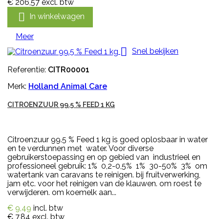
€ 206,57
excl. btw

In winkelwagen
Meer

Snel bekijken
Referentie:
CITR00001
Merk:
Holland Animal Care
CITROENZUUR 99.5 % FEED 1 KG
Citroenzuur 99.5 % Feed 1 kg is goed oplosbaar in water
en te verdunnen met water. Voor diverse
gebruikerstoepassing en op gebied van industrieel en
professioneel gebruik: 1% 0,2-0,5% 1% 30-50% 3% om
watertank van caravans te reinigen. bij fruitverwerking,
jam etc. voor het reinigen van de klauwen. om roest te
verwijderen. om koemelk aan...
€ 9,49
incl. btw
€ 7,84
excl. btw