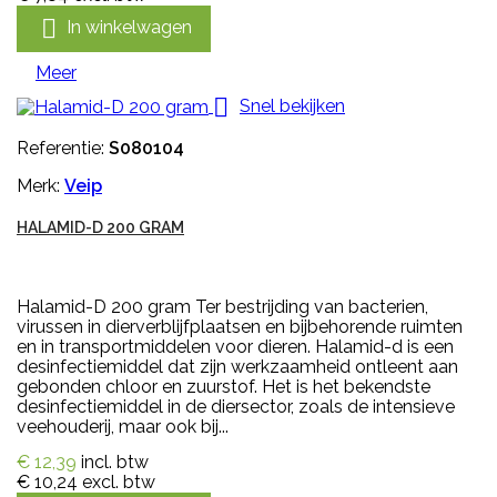

In winkelwagen
Meer

Snel bekijken
Referentie:
S080104
Merk:
Veip
HALAMID-D 200 GRAM
Halamid-D 200 gram Ter bestrijding van bacterien,
virussen in dierverblijfplaatsen en bijbehorende ruimten
en in transportmiddelen voor dieren. Halamid-d is een
desinfectiemiddel dat zijn werkzaamheid ontleent aan
gebonden chloor en zuurstof. Het is het bekendste
desinfectiemiddel in de diersector, zoals de intensieve
veehouderij, maar ook bij...
€ 12,39
incl. btw
€ 10,24
excl. btw