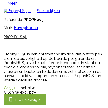
Meer

Snel bekijken
Referentie:
PROPH005
Merk:
Huvepharma
PROPHYL S 5L
Prophyl S 5L is een ontsmettingsmiddel dat ontworpen
is om de bioveiligheid op de boerderij te garanderen.
Prophyl® S, als alternatief voor Kenocox, is in staat om
coccidia, cryptosporidia, mycobacteriën, schimmels,
virussen en bacteriën te doden en is zelfs effectief in de
aanwezigheid van organisch materiaal. Prophyl® S kan
worden gebruikt door te...
€ 133,04
incl. btw
€ 109,95
excl. btw

In winkelwagen