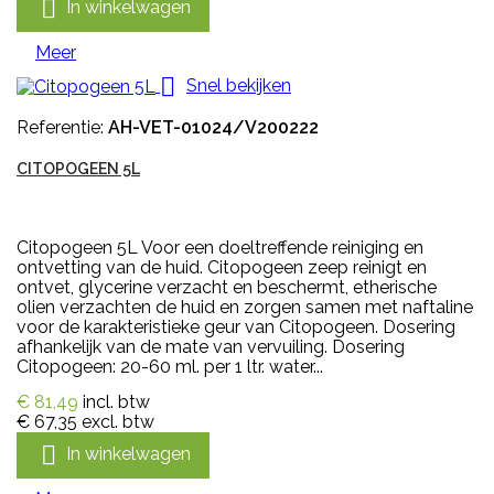

In winkelwagen
Meer

Snel bekijken
Referentie:
AH-VET-01024/V200222
CITOPOGEEN 5L
Citopogeen 5L Voor een doeltreffende reiniging en
ontvetting van de huid. Citopogeen zeep reinigt en
ontvet, glycerine verzacht en beschermt, etherische
olien verzachten de huid en zorgen samen met naftaline
voor de karakteristieke geur van Citopogeen. Dosering
afhankelijk van de mate van vervuiling. Dosering
Citopogeen: 20-60 ml. per 1 ltr. water...
€ 81,49
incl. btw
€ 67,35
excl. btw

In winkelwagen