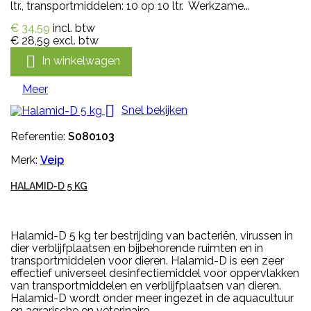
ltr., transportmiddelen: 10 op 10 ltr. Werkzame...
€ 34,59
incl. btw
€ 28,59
excl. btw

In winkelwagen
Meer

Snel bekijken
Referentie:
S080103
Merk:
Veip
HALAMID-D 5 KG
Halamid-D 5 kg ter bestrijding van bacteriën, virussen in
dier verblijfplaatsen en bijbehorende ruimten en in
transportmiddelen voor dieren. Halamid-D is een zeer
effectief universeel desinfectiemiddel voor oppervlakken
van transportmiddelen en verblijfplaatsen van dieren.
Halamid-D wordt onder meer ingezet in de aquacultuur
en agrarische en veterinaire...