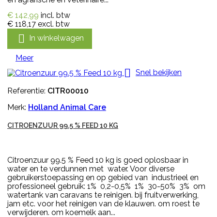
€ 142,99
incl. btw
€ 118,17
excl. btw

In winkelwagen
Meer

Snel bekijken
Referentie:
CITR00010
Merk:
Holland Animal Care
CITROENZUUR 99.5 % FEED 10 KG
Citroenzuur 99.5 % Feed 10 kg is goed oplosbaar in
water en te verdunnen met water. Voor diverse
gebruikerstoepassing en op gebied van industrieel en
professioneel gebruik: 1% 0,2-0,5% 1% 30-50% 3% om
watertank van caravans te reinigen. bij fruitverwerking,
jam etc. voor het reinigen van de klauwen. om roest te
verwijderen. om koemelk aan...