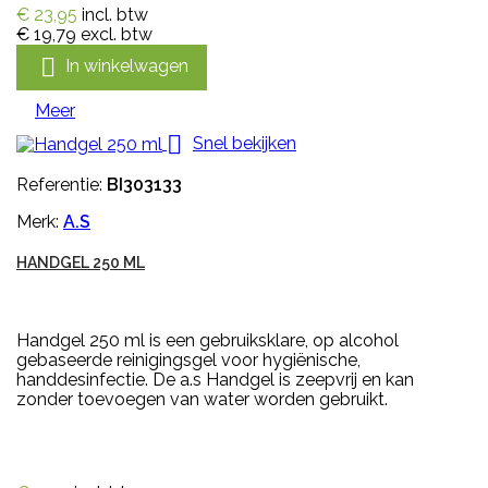
€ 23,95
incl. btw
€ 19,79
excl. btw

In winkelwagen
Meer

Snel bekijken
Referentie:
BI303133
Merk:
A.S
HANDGEL 250 ML
Handgel 250 ml is een gebruiksklare, op alcohol
gebaseerde reinigingsgel voor hygiënische,
handdesinfectie. De a.s Handgel is zeepvrij en kan
zonder toevoegen van water worden gebruikt.