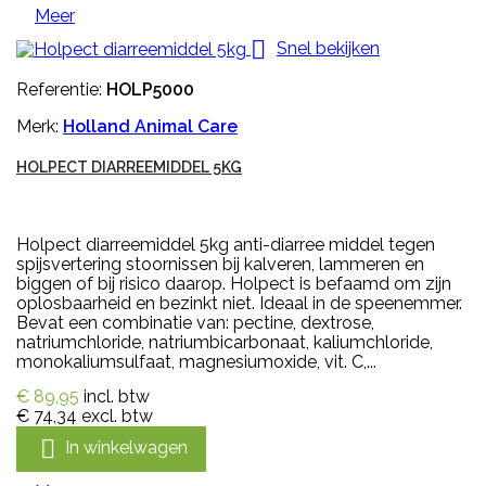
Meer

Snel bekijken
Referentie:
HOLP5000
Merk:
Holland Animal Care
HOLPECT DIARREEMIDDEL 5KG
Holpect diarreemiddel 5kg anti-diarree middel tegen
spijsvertering stoornissen bij kalveren, lammeren en
biggen of bij risico daarop. Holpect is befaamd om zijn
oplosbaarheid en bezinkt niet. Ideaal in de speenemmer.
Bevat een combinatie van: pectine, dextrose,
natriumchloride, natriumbicarbonaat, kaliumchloride,
monokaliumsulfaat, magnesiumoxide, vit. C,...
€ 89,95
incl. btw
€ 74,34
excl. btw

In winkelwagen