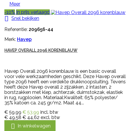
Meer
-10%
In prijs verlaagd

Snel bekijken
Referentie:
209656-44
Merk:
Havep
HAVEP OVERALL 2096 KORENBLAUW
Havep Overall 2096 korenblauw is een basic overall
voor vele werkzaamheden geschikt. Deze Havep overall
type 2096 heeft een verdekte drukknoopsluiting. Tevens
heeft deze Havep overall 2 zijzakken, 2 intasten, 2
borstzakken met klep, achterzak, duimstokzak, elastiek
in rug, rugplooien. Materiaal:Kwaliteit: 65% polyester/
35% katoen ca. 245 gr/m2. Maat 44...
€ 59,99
€ 53,99
incl. btw
€ 49,58
€ 44,62
excl. btw

In winkelwagen