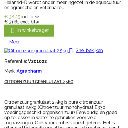
Halamid-D wordt onder meer ingezet in de aquacultuur
en agrarische en veterinaire...
€ 38,25
incl. btw
€ 31,61
excl. btw

In winkelwagen
Meer

Snel bekijken
Referentie:
V201022
Merk:
Agrapharm
CITROENZUUR GRANLULAAT 2.5KG
Citroenzuur granlulaat 2.5kg is pure citroenzuur
granulaat 2.5kg (Citroenzuur monohydraat E330,
voedingsgeschikt organisch zuur) Eenvoudig en goed
op te lossen in water, te gebruiken voor vele
toepassingen. Ook voor professioneel gebruik. Het is
uiteraard belangrijk om al het organisch materiaal eerst