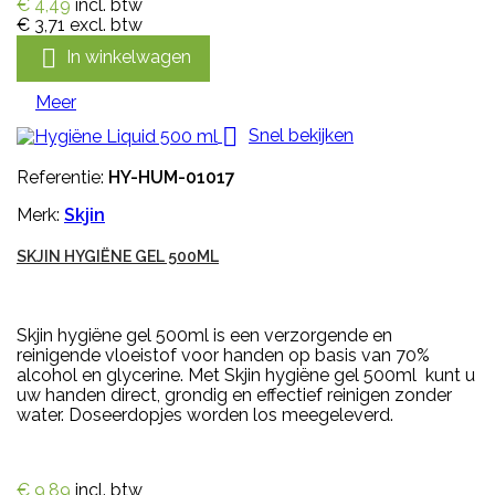
€ 4,49
incl. btw
€ 3,71
excl. btw

In winkelwagen
Meer

Snel bekijken
Referentie:
HY-HUM-01017
Merk:
Skjin
SKJIN HYGIËNE GEL 500ML
Skjin hygiëne gel 500ml is een verzorgende en
reinigende vloeistof voor handen op basis van 70%
alcohol en glycerine. Met Skjin hygiëne gel 500ml kunt u
uw handen direct, grondig en effectief reinigen zonder
water. Doseerdopjes worden los meegeleverd.
€ 9,89
incl. btw