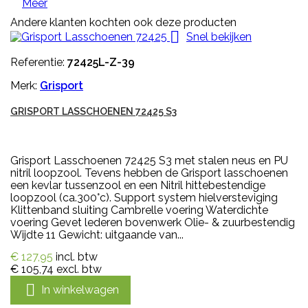
Meer
Andere klanten kochten ook deze producten

Snel bekijken
Referentie:
72425L-Z-39
Merk:
Grisport
GRISPORT LASSCHOENEN 72425 S3
Grisport Lasschoenen 72425 S3 met stalen neus en PU
nitril loopzool. Tevens hebben de Grisport lasschoenen
een kevlar tussenzool en een Nitril hittebestendige
loopzool (ca.300°c). Support system hielversteviging
Klittenband sluiting Cambrelle voering Waterdichte
voering Gevet lederen bovenwerk Olie- & zuurbestendig
Wijdte 11 Gewicht: uitgaande van...
€ 127,95
incl. btw
€ 105,74
excl. btw

In winkelwagen