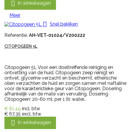

In winkelwagen
Meer

Snel bekijken
Referentie:
AH-VET-01024/V200222
CITOPOGEEN 5L
Citopogeen 5L Voor een doeltreffende reiniging en
ontvetting van de huid. Citopogeen zeep reinigt en
ontvet, glycerine verzacht en beschermt, etherische
olien verzachten de huid en zorgen samen met naftaline
voor de karakteristieke geur van Citopogeen. Dosering
afhankelijk van de mate van vervuiling. Dosering
Citopogeen: 20-60 ml. per 1 ltr. water...
€ 81,49
incl. btw
€ 67,35
excl. btw

In winkelwagen