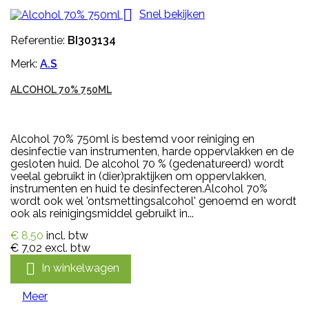

Snel bekijken
Referentie:
BI303134
Merk:
A.S
ALCOHOL 70% 750ML
Alcohol 70% 750ml is bestemd voor reiniging en
desinfectie van instrumenten, harde oppervlakken en de
gesloten huid. De alcohol 70 % (gedenatureerd) wordt
veelal gebruikt in (dier)praktijken om oppervlakken,
instrumenten en huid te desinfecteren.Alcohol 70%
wordt ook wel 'ontsmettingsalcohol' genoemd en wordt
ook als reinigingsmiddel gebruikt in...
€ 8,50
incl. btw
€ 7,02
excl. btw

In winkelwagen
Meer