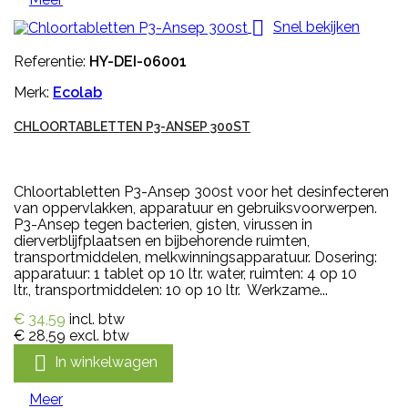

Snel bekijken
Referentie:
HY-DEI-06001
Merk:
Ecolab
CHLOORTABLETTEN P3-ANSEP 300ST
Chloortabletten P3-Ansep 300st voor het desinfecteren
van oppervlakken, apparatuur en gebruiksvoorwerpen.
P3-Ansep tegen bacterien, gisten, virussen in
dierverblijfplaatsen en bijbehorende ruimten,
transportmiddelen, melkwinningsapparatuur. Dosering:
apparatuur: 1 tablet op 10 ltr. water, ruimten: 4 op 10
ltr., transportmiddelen: 10 op 10 ltr. Werkzame...
€ 34,59
incl. btw
€ 28,59
excl. btw

In winkelwagen
Meer