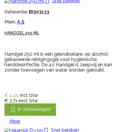

Snel bekijken
Referentie:
BI303133
Merk:
A.S
HANDGEL 250 ML
Handgel 250 ml is een gebruiksklare, op alcohol
gebaseerde reinigingsgel voor hygiënische,
handdesinfectie. De a.s Handgel is zeepvrij en kan
zonder toevoegen van water worden gebruikt.
€ 4,49
incl. btw
€ 3,71
excl. btw

In winkelwagen
Meer

Snel bekijken