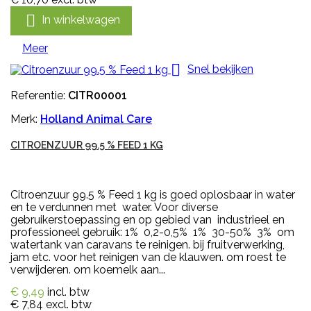

In winkelwagen
Meer

Snel bekijken
Referentie:
CITR00001
Merk:
Holland Animal Care
CITROENZUUR 99.5 % FEED 1 KG
Citroenzuur 99.5 % Feed 1 kg is goed oplosbaar in water
en te verdunnen met water. Voor diverse
gebruikerstoepassing en op gebied van industrieel en
professioneel gebruik: 1% 0,2-0,5% 1% 30-50% 3% om
watertank van caravans te reinigen. bij fruitverwerking,
jam etc. voor het reinigen van de klauwen. om roest te
verwijderen. om koemelk aan...
€ 9,49
incl. btw
€ 7,84
excl. btw