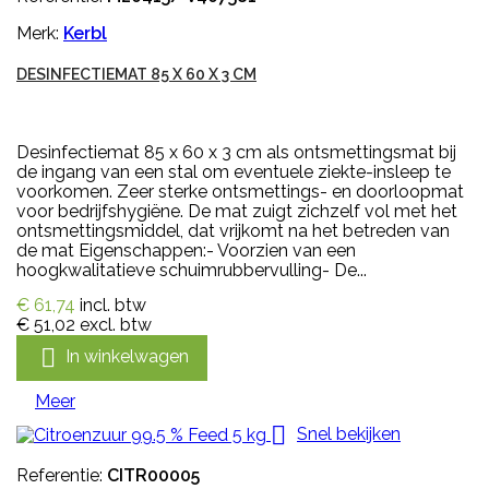
Merk:
Kerbl
DESINFECTIEMAT 85 X 60 X 3 CM
Desinfectiemat 85 x 60 x 3 cm als ontsmettingsmat bij
de ingang van een stal om eventuele ziekte-insleep te
voorkomen. Zeer sterke ontsmettings- en doorloopmat
voor bedrijfshygiëne. De mat zuigt zichzelf vol met het
ontsmettingsmiddel, dat vrijkomt na het betreden van
de mat Eigenschappen:- Voorzien van een
hoogkwalitatieve schuimrubbervulling- De...
€ 61,74
incl. btw
€ 51,02
excl. btw

In winkelwagen
Meer

Snel bekijken
Referentie:
CITR00005