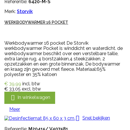
Referentie:
6420-M-S
Merk:
Storvik
WERKBODYWARMER 16 POCKET
Werkbodywarmer 16 pocket De Storvik
werkbodywarmer Pocket is winddicht en waterdicht. de
werkbodywarmer beschikt over een verstelbare taille,
extra lange rug, 4 borstzakken,4 steekzakken, 2
opzetzakken en een grote binnenzak. De bodywarmer
en kraag zijn gevoerd met fleece. Materiaal:65%
polyester en 35% katoen
€ 39,99
incl. btw
€ 33,05
excl. btw

In winkelwagen
Meer

Snel bekijken
Referentie:
M20415/ V407581