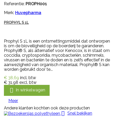
Referentie:
PROPH001
Merk:
Huvepharma
PROPHYL S 1L
Prophyl S 1L is een ontsmettingsmiddel dat ontworpen
is om de bioveiligheid op de boerderij te garanderen.
Prophyl® S, als alternatief voor Kenocox, is in staat om
coccidia, cryptosporidia, mycobacteriën, schimmels,
virussen en bacteriën te doden en is zelfs effectief in de
aanwezigheid van organisch materiaal. Prophyl® S kan
worden gebruikt door te...
€ 38,69
incl. btw
€ 31,98
excl. btw

In winkelwagen
Meer
Andere klanten kochten ook deze producten

Snel bekijken