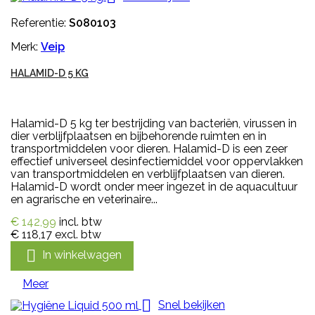
Referentie:
S080103
Merk:
Veip
HALAMID-D 5 KG
Halamid-D 5 kg ter bestrijding van bacteriën, virussen in
dier verblijfplaatsen en bijbehorende ruimten en in
transportmiddelen voor dieren. Halamid-D is een zeer
effectief universeel desinfectiemiddel voor oppervlakken
van transportmiddelen en verblijfplaatsen van dieren.
Halamid-D wordt onder meer ingezet in de aquacultuur
en agrarische en veterinaire...
€ 142,99
incl. btw
€ 118,17
excl. btw

In winkelwagen
Meer

Snel bekijken