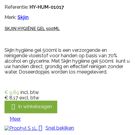
Referentie:
HY-HUM-01017
Merk:
Skjin
SKJIN HYGIËNE GEL 500ML
Skjin hygiëne gel 500ml is een verzorgende en
reinigende vloeistof voor handen op basis van 70%
alcohol en glycerine. Met Skjin hygiëne gel 500ml kunt u
uw handen direct, grondig en effectief reinigen zonder
water. Doseerdopjes worden los meegeleverd.
€ 9,89
incl. btw
€ 8,17
excl. btw

In winkelwagen
Meer

Snel bekijken