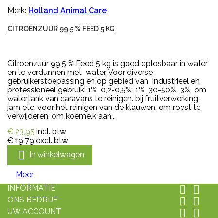
Merk:
Holland Animal Care
CITROENZUUR 99.5 % FEED 5 KG
Citroenzuur 99.5 % Feed 5 kg is goed oplosbaar in water
en te verdunnen met water. Voor diverse
gebruikerstoepassing en op gebied van industrieel en
professioneel gebruik: 1% 0,2-0,5% 1% 30-50% 3% om
watertank van caravans te reinigen. bij fruitverwerking,
jam etc. voor het reinigen van de klauwen. om roest te
verwijderen. om koemelk aan...
€ 23,95
incl. btw
€ 19,79
excl. btw

In winkelwagen
Meer
INFORMATIE


ONS BEDRIJF


UW ACCOUNT

