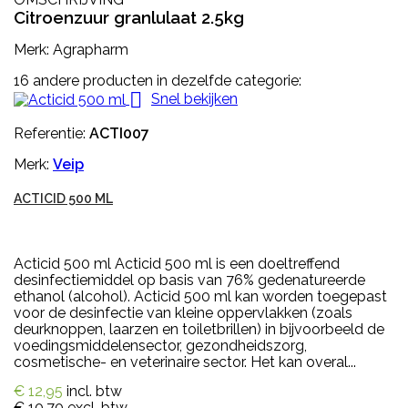
Citroenzuur granlulaat 2.5kg
Merk: Agrapharm
16 andere producten in dezelfde categorie:

Snel bekijken
Referentie:
ACTI007
Merk:
Veip
ACTICID 500 ML
Acticid 500 ml Acticid 500 ml is een doeltreffend
desinfectiemiddel op basis van 76% gedenatureerde
ethanol (alcohol). Acticid 500 ml kan worden toegepast
voor de desinfectie van kleine oppervlakken (zoals
deurknoppen, laarzen en toiletbrillen) in bijvoorbeeld de
voedingsmiddelensector, gezondheidszorg,
cosmetische- en veterinaire sector. Het kan overal...
€ 12,95
incl. btw
€ 10,70
excl. btw