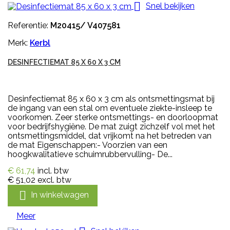

Snel bekijken
Referentie:
M20415/ V407581
Merk:
Kerbl
DESINFECTIEMAT 85 X 60 X 3 CM
Desinfectiemat 85 x 60 x 3 cm als ontsmettingsmat bij
de ingang van een stal om eventuele ziekte-insleep te
voorkomen. Zeer sterke ontsmettings- en doorloopmat
voor bedrijfshygiëne. De mat zuigt zichzelf vol met het
ontsmettingsmiddel, dat vrijkomt na het betreden van
de mat Eigenschappen:- Voorzien van een
hoogkwalitatieve schuimrubbervulling- De...
€ 61,74
incl. btw
€ 51,02
excl. btw

In winkelwagen
Meer