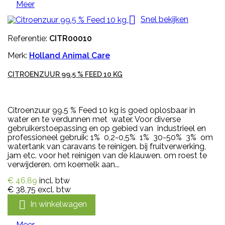
Meer

Snel bekijken
Referentie:
CITR00010
Merk:
Holland Animal Care
CITROENZUUR 99.5 % FEED 10 KG
Citroenzuur 99.5 % Feed 10 kg is goed oplosbaar in
water en te verdunnen met water. Voor diverse
gebruikerstoepassing en op gebied van industrieel en
professioneel gebruik: 1% 0,2-0,5% 1% 30-50% 3% om
watertank van caravans te reinigen. bij fruitverwerking,
jam etc. voor het reinigen van de klauwen. om roest te
verwijderen. om koemelk aan...
€ 46,89
incl. btw
€ 38,75
excl. btw

In winkelwagen
Meer