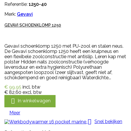
Referentie:
1250-40
Merk:
Gevavi
GEVAVI SCHOENKLOMP 1250
Gevavi schoenklomp 1250 met PU-zool en stalen neus.
De Gevavi schoenklomp 1250 heeft een kruipneus en
een flexibele zoolconstructie met antislip. Leren kap met
polster Hidden nails zoolconstructie (verhoogde
levensduur en extra hygienisch) Polyurethaan
aangespoten loopzool (zeer slijtvast, geeft niet af,
schokdempend en goed reinigbaar) Waterdichte...
€ 99,95
incl. btw
€ 82,60
excl. btw

In winkelwagen
Meer

Snel bekijken