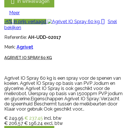

In winkelwagen
Meer

-5%
In prijs verlaagd
Snel
bekijken
Referentie:
AH-UDD-02017
Merk:
Agrivet
AGRIVET IO SPRAY 60 KG
Agrivet IO Spray 60 kg is een spray voor de spenen van
koeien. Agrivet IO Spray op basis van PVP Jodium en
glycerine. Agrivet IO Spray is ook geschikt voor de
melkrobot. Uierspray op basis van 1500ppm PVP jodium
en glycerine.Eigenschappen Agrivet IO Spray: Verzacht
de speenhuid Beschermt tussen de melkbeurten door
Klaar voor gebruik Ook geschikt voor...
€ 249,95
€ 237,45
incl. btw
€ 206,57
€ 196,24
excl. btw