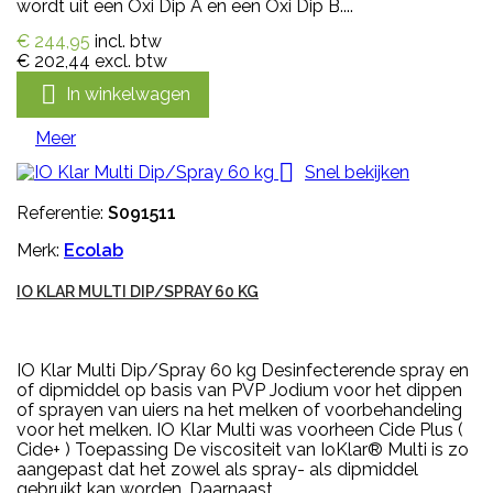
wordt uit een Oxi Dip A en een Oxi Dip B....
€ 244,95
incl. btw
€ 202,44
excl. btw

In winkelwagen
Meer

Snel bekijken
Referentie:
S091511
Merk:
Ecolab
IO KLAR MULTI DIP/SPRAY 60 KG
IO Klar Multi Dip/Spray 60 kg Desinfecterende spray en
of dipmiddel op basis van PVP Jodium voor het dippen
of sprayen van uiers na het melken of voorbehandeling
voor het melken. IO Klar Multi was voorheen Cide Plus (
Cide+ ) Toepassing De viscositeit van IoKlar® Multi is zo
aangepast dat het zowel als spray- als dipmiddel
gebruikt kan worden. Daarnaast...