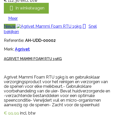
€ 112,36
excl. btw

In winkelwagen
Meer

Nieuw
Snel
bekijken
Referentie:
AH-UDD-00002
Merk:
Agrivet
AGRIVET MAMMI FOAM RTU 19KG
Agrivet Mammi Foam RTU 19kg is en gebruiksklaar
verzorgingsproduct voor het reinigen en verzorgen van
de spenen voor elke melkbeurt.- Gebruiksklare
voorbehandeling van de uier- Bevat huidverzorgende en
-verzachtende bestanddelen voor een optimale
speenconditie- Verwijdert vuil en micro-organismen
aanwezig op de spenen- Zacht voor de speenhuid
€ 99,99
incl. btw