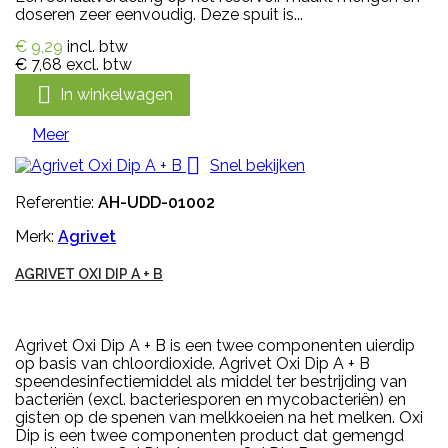
doseren zeer eenvoudig. Deze spuit is...
€ 9,29
incl. btw
€ 7,68
excl. btw

In winkelwagen
Meer

Snel bekijken
Referentie:
AH-UDD-01002
Merk:
Agrivet
AGRIVET OXI DIP A + B
Agrivet Oxi Dip A + B is een twee componenten uierdip
op basis van chloordioxide. Agrivet Oxi Dip A + B
speendesinfectiemiddel als middel ter bestrijding van
bacteriën (excl. bacteriesporen en mycobacteriën) en
gisten op de spenen van melkkoeien na het melken. Oxi
Dip is een twee componenten product dat gemengd