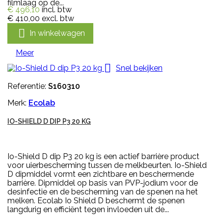
filmlaag op de...
€ 496,10
incl. btw
€ 410,00
excl. btw

In winkelwagen
Meer

Snel bekijken
Referentie:
S160310
Merk:
Ecolab
IO-SHIELD D DIP P3 20 KG
Io-Shield D dip P3 20 kg is een actief barrière product
voor uierbescherming tussen de melkbeurten. Io-Shield
D dipmiddel vormt een zichtbare en beschermende
barrière. Dipmiddel op basis van PVP-jodium voor de
desinfectie en de bescherming van de spenen na het
melken. Ecolab Io Shield D beschermt de spenen
langdurig en efficiënt tegen invloeden uit de...