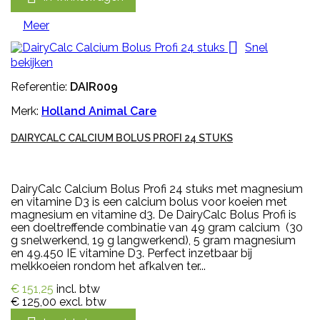
Meer

Snel
bekijken
Referentie:
DAIR009
Merk:
Holland Animal Care
DAIRYCALC CALCIUM BOLUS PROFI 24 STUKS
DairyCalc Calcium Bolus Profi 24 stuks met magnesium
en vitamine D3 is een calcium bolus voor koeien met
magnesium en vitamine d3. De DairyCalc Bolus Profi is
een doeltreffende combinatie van 49 gram calcium (30
g snelwerkend, 19 g langwerkend), 5 gram magnesium
en 49.450 IE vitamine D3. Perfect inzetbaar bij
melkkoeien rondom het afkalven ter...
€ 151,25
incl. btw
€ 125,00
excl. btw