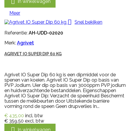

In winkelwagen
Meer

Snel bekijken
Referentie:
AH-UDD-02020
Merk:
Agrivet
AGRIVET IO SUPER DIP 60 KG
Agrivet IO Super Dip 60 kg is een dipmiddel voor de
spenen van koeien. Agrivet IO Super Dip op basis van
PVP Jodium. Uier dip op basis van 3000ppm PVP jodium
en huidverzachtende bestanddelen. Eigenschappen
Agrivet IO Super Dip: Verzacht de speenhuid Beschermt
tussen de melkbeurten door Uitstekende barrière
vorming rond de speen Geen drupverlies In...
€ 435,00
incl. btw
€ 359,50
excl. btw

In winkelwagen