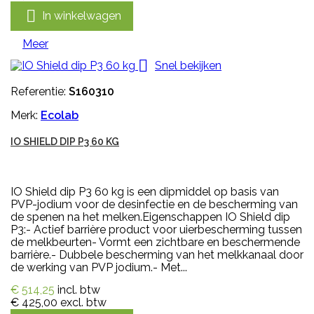

In winkelwagen
Meer

Snel bekijken
Referentie:
S160310
Merk:
Ecolab
IO SHIELD DIP P3 60 KG
IO Shield dip P3 60 kg is een dipmiddel op basis van
PVP-jodium voor de desinfectie en de bescherming van
de spenen na het melken.Eigenschappen IO Shield dip
P3:- Actief barrière product voor uierbescherming tussen
de melkbeurten- Vormt een zichtbare en beschermende
barrière.- Dubbele bescherming van het melkkanaal door
de werking van PVP jodium.- Met...
€ 514,25
incl. btw
€ 425,00
excl. btw