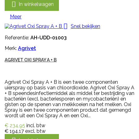

In winkelwagen
Meer

Snel bekijken
Referentie:
AH-UDD-01003
Merk:
Agrivet
AGRIVET OXI SPRAY A + B
Agrivet Oxi Spray A + B is een twee componenten
uierspray op basis van chloordioxide. Agrivet Oxi Spray A
+ B speendesinfectiemiddel als middel ter bestrijding van
bacteriën (excl. bacteriesporen en mycobacteriën) en
gisten op de spenen van melkkoeien na het melken. Oxi
Spray is een twee componenten product dat gemengd
wordt uit een Oxi Spray A en een Oxi...
€ 234,95
incl. btw
€ 194,17
excl. btw