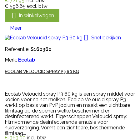
€ 721,95
incl. btw
€ 596,65
excl. btw

In winkelwagen
Meer

Snel bekijken
Referentie:
S160360
Merk:
Ecolab
ECOLAB VELOUCID SPRAY P3 60 KG
Ecolab Veloucid spray P3 60 kg is een spray middel voor
koeien voor na het melken. Ecolab Veloucid spray P3
werkt op basis van PvP jodium en maakt een zichtbare
filmlaag op de spenen welke beschermend en
desinfecterend werkt. Eigenschappen Veloucid spray:
Filmvormende desinfecterende emulsie voor
huidverzorging. Vormt een zichtbare, beschermende
filmlaag...
€ 363,00
incl. btw