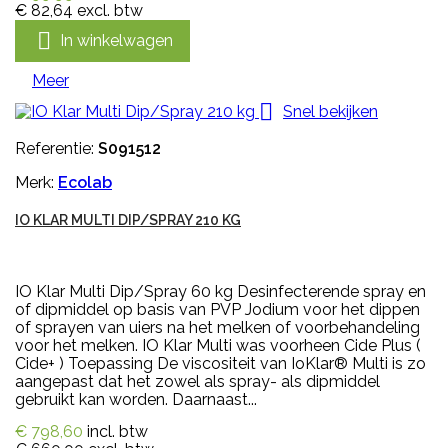
€ 82,64
excl. btw

In winkelwagen
Meer

Snel bekijken
Referentie:
S091512
Merk:
Ecolab
IO KLAR MULTI DIP/SPRAY 210 KG
IO Klar Multi Dip/Spray 60 kg Desinfecterende spray en
of dipmiddel op basis van PVP Jodium voor het dippen
of sprayen van uiers na het melken of voorbehandeling
voor het melken. IO Klar Multi was voorheen Cide Plus (
Cide+ ) Toepassing De viscositeit van IoKlar® Multi is zo
aangepast dat het zowel als spray- als dipmiddel
gebruikt kan worden. Daarnaast...
€ 798,60
incl. btw