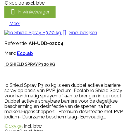
€ 300,00
excl. btw

In winkelwagen
Meer

Snel bekijken
Referentie:
AH-UDD-02004
Merk:
Ecolab
IO SHIELD SPRAY P3 20 KG
Io Shield Spray P3 20 kg is een dubbel actieve barrière
spray op basis van PVP-jodium. Ecolab Io Shield Spray
voor handmatig sprayen of aan te brengen in de robot.
Dubbel actieve spraybare barrière voor de dagelijkse
bescherming en desinfectie van de spenen na het
melken.Eigenschappen:- Premium desinfectie met PVP-
jodium- Duurzame beschermlaag- Eenvoudig...
€ 135,95
incl. btw