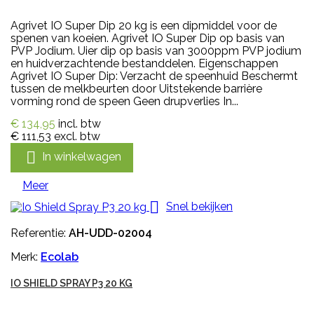
Agrivet IO Super Dip 20 kg is een dipmiddel voor de
spenen van koeien. Agrivet IO Super Dip op basis van
PVP Jodium. Uier dip op basis van 3000ppm PVP jodium
en huidverzachtende bestanddelen. Eigenschappen
Agrivet IO Super Dip: Verzacht de speenhuid Beschermt
tussen de melkbeurten door Uitstekende barrière
vorming rond de speen Geen drupverlies In...
€ 134,95
incl. btw
€ 111,53
excl. btw

In winkelwagen
Meer

Snel bekijken
Referentie:
AH-UDD-02004
Merk:
Ecolab
IO SHIELD SPRAY P3 20 KG