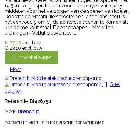
Matabi uiersproeier IK 1.5L is een hogedruk sproeier met
19.5cm lange spuitboom voor het sprayen van spray
middelen voor het verzorgen van de spenen van koeien.
Doordat de Matabi uiersproeier een lange lans heeft is
het eenvoudig om bij de achterste spenen te komen als
u in de melkput staat Eigenschappen - Met viton-
dichtingen - Veiligheidsventiel -...
€ 27,95
incl. btw
€ 23,10
excl. btw

In winkelwagen
Meer

Snel
bekijken
Referentie:
BI426750
Merk:
Drench It
DRENCH IT MOBILE ELEKTRISCHE DRENCHPOMP