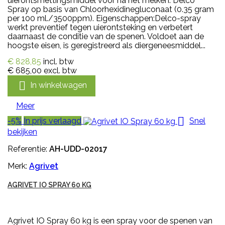
uierontsmettingsmiddel voor na het melken. Delco
Spray op basis van Chloorhexidinegluconaat (0.35 gram
per 100 ml./3500ppm). Eigenschappen:Delco-spray
werkt preventief tegen uierontsteking en verbetert
daarnaast de conditie van de spenen. Voldoet aan de
hoogste eisen, is geregistreerd als diergeneesmiddel...
€ 828,85
incl. btw
€ 685,00
excl. btw

In winkelwagen
Meer

-5%
In prijs verlaagd
Snel
bekijken
Referentie:
AH-UDD-02017
Merk:
Agrivet
AGRIVET IO SPRAY 60 KG
Agrivet IO Spray 60 kg is een spray voor de spenen van