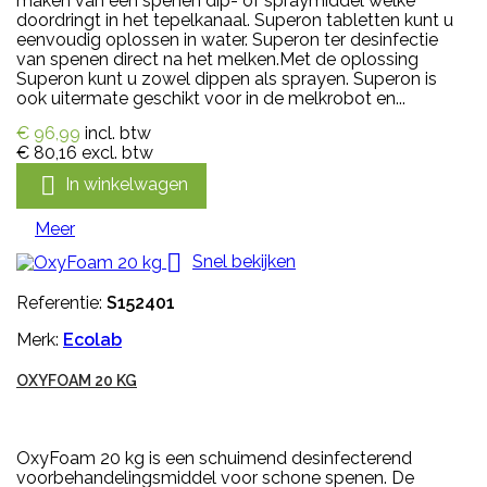
maken van een spenen dip- of spraymiddel welke
doordringt in het tepelkanaal. Superon tabletten kunt u
eenvoudig oplossen in water. Superon ter desinfectie
van spenen direct na het melken.Met de oplossing
Superon kunt u zowel dippen als sprayen. Superon is
ook uitermate geschikt voor in de melkrobot en...
€ 96,99
incl. btw
€ 80,16
excl. btw

In winkelwagen
Meer

Snel bekijken
Referentie:
S152401
Merk:
Ecolab
OXYFOAM 20 KG
OxyFoam 20 kg is een schuimend desinfecterend
voorbehandelingsmiddel voor schone spenen. De