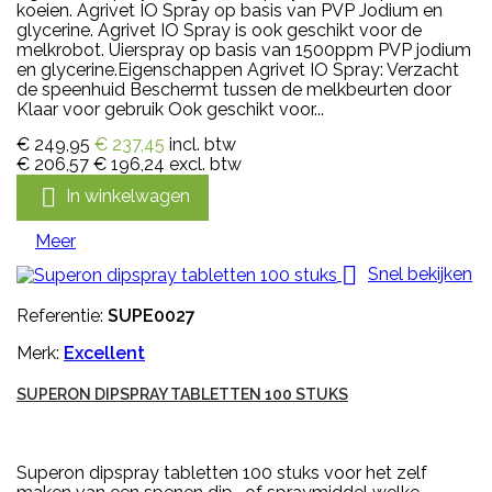
koeien. Agrivet IO Spray op basis van PVP Jodium en
glycerine. Agrivet IO Spray is ook geschikt voor de
melkrobot. Uierspray op basis van 1500ppm PVP jodium
en glycerine.Eigenschappen Agrivet IO Spray: Verzacht
de speenhuid Beschermt tussen de melkbeurten door
Klaar voor gebruik Ook geschikt voor...
€ 249,95
€ 237,45
incl. btw
€ 206,57
€ 196,24
excl. btw

In winkelwagen
Meer

Snel bekijken
Referentie:
SUPE0027
Merk:
Excellent
SUPERON DIPSPRAY TABLETTEN 100 STUKS
Superon dipspray tabletten 100 stuks voor het zelf