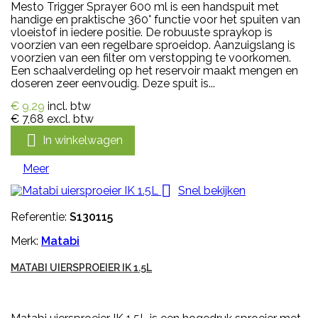
Mesto Trigger Sprayer 600 ml is een handspuit met
handige en praktische 360° functie voor het spuiten van
vloeistof in iedere positie. De robuuste spraykop is
voorzien van een regelbare sproeidop. Aanzuigslang is
voorzien van een filter om verstopping te voorkomen.
Een schaalverdeling op het reservoir maakt mengen en
doseren zeer eenvoudig. Deze spuit is...
€ 9,29
incl. btw
€ 7,68
excl. btw

In winkelwagen
Meer

Snel bekijken
Referentie:
S130115
Merk:
Matabi
MATABI UIERSPROEIER IK 1.5L