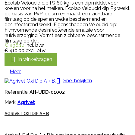
Ecolab Veloucid dip P3 60 kg is een dipmiddel voor
koeien voor na het melken. Ecolab Veloucid dip P3 werkt
op basis van PvP jodium en maakt een zichtbare
filmlaag op de spenen welke beschermend en
desinfecterend werkt. Eigenschappen Veloucid dip:
Filmvormende desinfecterende emulsie voor
huidverzorging. Vormt een zichtbare, beschermende
filmlaag op de...
€ 496,10
incl. btw
€ 410,00
excl. btw

In winkelwagen
Meer

Snel bekijken
Referentie:
AH-UDD-01002
Merk:
Agrivet
AGRIVET OXI DIP A + B