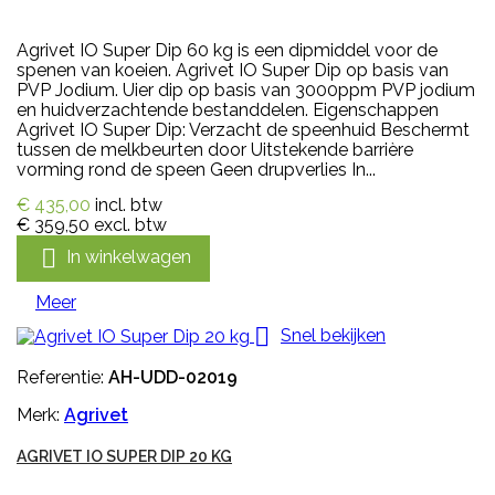
Agrivet IO Super Dip 60 kg is een dipmiddel voor de
spenen van koeien. Agrivet IO Super Dip op basis van
PVP Jodium. Uier dip op basis van 3000ppm PVP jodium
en huidverzachtende bestanddelen. Eigenschappen
Agrivet IO Super Dip: Verzacht de speenhuid Beschermt
tussen de melkbeurten door Uitstekende barrière
vorming rond de speen Geen drupverlies In...
€ 435,00
incl. btw
€ 359,50
excl. btw

In winkelwagen
Meer

Snel bekijken
Referentie:
AH-UDD-02019
Merk:
Agrivet
AGRIVET IO SUPER DIP 20 KG