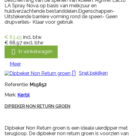
bescherming van de spenen van koeien. Agrivet Lacto
LA Spray Nova op basis van melkzuur en
huidverzachtende bestanddelen.Eigenschappen-
Uitstekende barrière vorming rond de speen- Geen
drupverlies- Klaar voor gebruik
€ 83,45
incl. btw
€ 68,97
excl. btw

In winkelwagen
Meer

Snel bekijken
Referentie:
M15652
Merk:
Kerbl
DIPBEKER NON RETURN GROEN
Dipbeker Non Return groen is een ideale uierdipper met
terugloop. De dipbeker non return groen is voorzien van