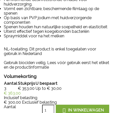
huidverzorging.
Vormt een zichtbare, beschermende filmlaag op de
spenen
Op basis van PVP jodium met huidverzorgende
componenten
Spenen houden hun natuurlijke soepelheid en elasticiteit
Uiterst effectief tegen koegebonden bacteriën
Spraymiddel voor na het melken
NL-toelating. Dit product is enkel toegelaten voor
gebruik in Nederland
Gebruik biociden veilig. Lees vóór gebruik eerst het etiket
en de productinformatie
Volumekorting
Aantal
Stukprijs
U bespaart
3
€ 353,00
Up to € 30,00
€ 363,00
Inclusief belasting
€ 300,00
Exclusief belasting
Aantal

IN WINKELWAGEN