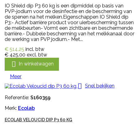
IO Shield dip P3 60 kg is een dipmiddel op basis van
PVP-jodium voor de desinfectie en de bescherming van
de spenen na het melken.Eigenschappen IO Shield dip
P3:- Actief barrière product voor uierbescherming tussen
de melkbeurten- Vormt een zichtbare en beschermende
barrière.- Dubbele bescherming van het melkkanaal door
de werking van PVP jodium.- Met...
€ 514,25
incl. btw
€ 425,00
excl. btw

In winkelwagen
Meer

Snel bekijken
Referentie:
S160359
Merk:
Ecolab
ECOLAB VELOUCID DIP P3 60 KG