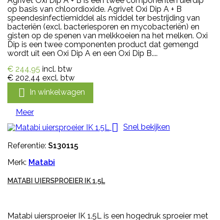
Agrivet Oxi Dip A + B is een twee componenten uierdip
op basis van chloordioxide. Agrivet Oxi Dip A + B
speendesinfectiemiddel als middel ter bestrijding van
bacteriën (excl. bacteriesporen en mycobacteriën) en
gisten op de spenen van melkkoeien na het melken. Oxi
Dip is een twee componenten product dat gemengd
wordt uit een Oxi Dip A en een Oxi Dip B....
€ 244,95
incl. btw
€ 202,44
excl. btw

In winkelwagen
Meer

Snel bekijken
Referentie:
S130115
Merk:
Matabi
MATABI UIERSPROEIER IK 1.5L
Matabi uiersproeier IK 1.5L is een hogedruk sproeier met