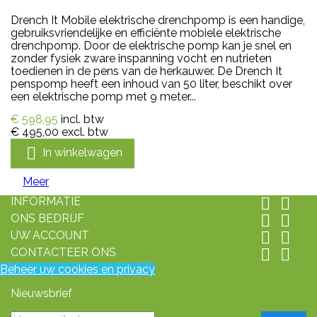
Drench It Mobile elektrische drenchpomp is een handige,
gebruiksvriendelijke en efficiënte mobiele elektrische
drenchpomp. Door de elektrische pomp kan je snel en
zonder fysiek zware inspanning vocht en nutrieten
toedienen in de pens van de herkauwer. De Drench It
penspomp heeft een inhoud van 50 liter, beschikt over
een elektrische pomp met 9 meter...
€ 598,95
incl. btw
€ 495,00
excl. btw

In winkelwagen
Meer
INFORMATIE


ONS BEDRIJF


UW ACCOUNT


CONTACTEER ONS


Beheer uw cookies en privacy
Nieuwsbrief