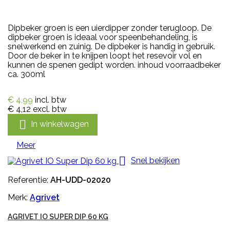
Dipbeker groen is een uierdipper zonder terugloop. De
dipbeker groen is ideaal voor speenbehandeling, is
snelwerkend en zuinig. De dipbeker is handig in gebruik.
Door de beker in te knijpen loopt het resevoir vol en
kunnen de spenen gedipt worden. inhoud voorraadbeker
ca. 300ml
€ 4,99
incl. btw
€ 4,12
excl. btw

In winkelwagen
Meer

Snel bekijken
Referentie:
AH-UDD-02020
Merk:
Agrivet
AGRIVET IO SUPER DIP 60 KG