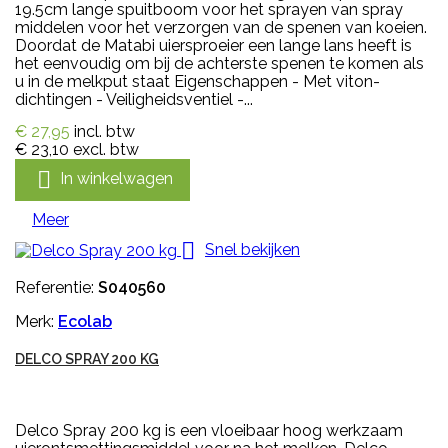
19.5cm lange spuitboom voor het sprayen van spray
middelen voor het verzorgen van de spenen van koeien.
Doordat de Matabi uiersproeier een lange lans heeft is
het eenvoudig om bij de achterste spenen te komen als
u in de melkput staat Eigenschappen - Met viton-
dichtingen - Veiligheidsventiel -...
€ 27,95
incl. btw
€ 23,10
excl. btw

In winkelwagen
Meer

Snel bekijken
Referentie:
S040560
Merk:
Ecolab
DELCO SPRAY 200 KG
Delco Spray 200 kg is een vloeibaar hoog werkzaam