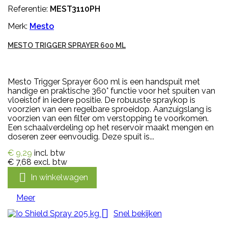
Referentie:
MEST3110PH
Merk:
Mesto
MESTO TRIGGER SPRAYER 600 ML
Mesto Trigger Sprayer 600 ml is een handspuit met
handige en praktische 360° functie voor het spuiten van
vloeistof in iedere positie. De robuuste spraykop is
voorzien van een regelbare sproeidop. Aanzuigslang is
voorzien van een filter om verstopping te voorkomen.
Een schaalverdeling op het reservoir maakt mengen en
doseren zeer eenvoudig. Deze spuit is...
€ 9,29
incl. btw
€ 7,68
excl. btw

In winkelwagen
Meer

Snel bekijken