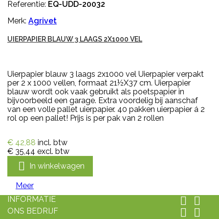
Referentie:
EQ-UDD-20032
Merk:
Agrivet
UIERPAPIER BLAUW 3 LAAGS 2X1000 VEL
Uierpapier blauw 3 laags 2x1000 vel Uierpapier verpakt
per 2 x 1000 vellen, formaat 21½X37 cm. Uierpapier
blauw wordt ook vaak gebruikt als poetspapier in
bijvoorbeeld een garage. Extra voordelig bij aanschaf
van een volle pallet uierpapier. 40 pakken uierpapier á 2
rol op een pallet! Prijs is per pak van 2 rollen
€ 42,88
incl. btw
€ 35,44
excl. btw

In winkelwagen
Meer
INFORMATIE


ONS BEDRIJF

