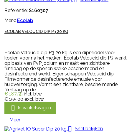
Referentie:
S160307
Merk:
Ecolab
ECOLAB VELOUCID DIP P3 20 KG
Ecolab Veloucid dip P3 20 kg is een dipmiddel voor
koeien voor na het melken. Ecolab Veloucid dip P3 werkt
op basis van PvP jodium en maakt een zichtbare
filmlaag op de spenen welke beschermend en
desinfecterend werkt. Eigenschappen Veloucid dip:
Filmvormende desinfecterende emulsie voor
huidverzorging. Vormt een zichtbare, beschermende
filmlaag op de...
€ 187,55
incl. btw
€ 155,00
excl. btw

In winkelwagen
Meer

Snel bekijken