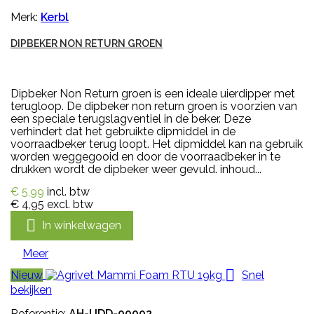
Merk:
Kerbl
DIPBEKER NON RETURN GROEN
Dipbeker Non Return groen is een ideale uierdipper met
terugloop. De dipbeker non return groen is voorzien van
een speciale terugslagventiel in de beker. Deze
verhindert dat het gebruikte dipmiddel in de
voorraadbeker terug loopt. Het dipmiddel kan na gebruik
worden weggegooid en door de voorraadbeker in te
drukken wordt de dipbeker weer gevuld. inhoud...
€ 5,99
incl. btw
€ 4,95
excl. btw

In winkelwagen
Meer

Nieuw
Snel
bekijken
Referentie:
AH-UDD-00002