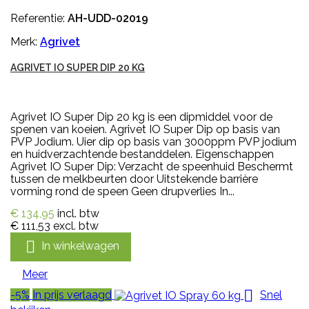
Referentie:
AH-UDD-02019
Merk:
Agrivet
AGRIVET IO SUPER DIP 20 KG
Agrivet IO Super Dip 20 kg is een dipmiddel voor de
spenen van koeien. Agrivet IO Super Dip op basis van
PVP Jodium. Uier dip op basis van 3000ppm PVP jodium
en huidverzachtende bestanddelen. Eigenschappen
Agrivet IO Super Dip: Verzacht de speenhuid Beschermt
tussen de melkbeurten door Uitstekende barrière
vorming rond de speen Geen drupverlies In...
€ 134,95
incl. btw
€ 111,53
excl. btw

In winkelwagen
Meer

-5%
In prijs verlaagd
Snel