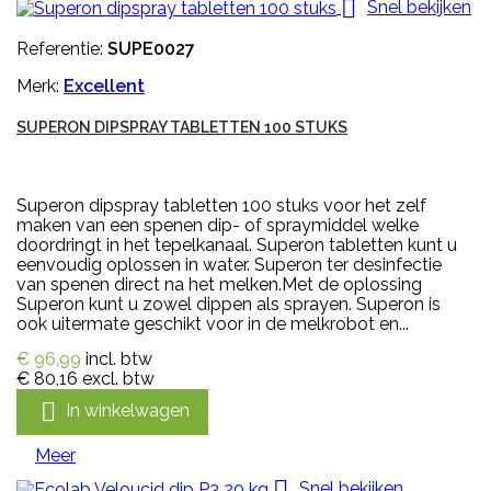

Snel bekijken
Referentie:
SUPE0027
Merk:
Excellent
SUPERON DIPSPRAY TABLETTEN 100 STUKS
Superon dipspray tabletten 100 stuks voor het zelf
maken van een spenen dip- of spraymiddel welke
doordringt in het tepelkanaal. Superon tabletten kunt u
eenvoudig oplossen in water. Superon ter desinfectie
van spenen direct na het melken.Met de oplossing
Superon kunt u zowel dippen als sprayen. Superon is
ook uitermate geschikt voor in de melkrobot en...
€ 96,99
incl. btw
€ 80,16
excl. btw

In winkelwagen
Meer

Snel bekijken