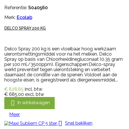
Referentie:
S040560
Merk:
Ecolab
DELCO SPRAY 200 KG
Delco Spray 200 kg is een vloeibaar hoog werkzaam
uierontsmettingsmiddel voor na het melken. Delco
Spray op basis van Chloorhexidinegluconaat (0.35 gram
per 100 ml./3500ppm). Eigenschappen:Delco-spray
werkt preventief tegen uierontsteking en verbetert
daarnaast de conditie van de spenen. Voldoet aan de
hoogste eisen, is geregistreerd als diergeneesmiddel...
€ 828,85
incl. btw
€ 685,00
excl. btw

In winkelwagen
Meer

Snel bekijken