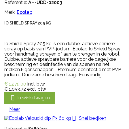
Referentie:
AH-UDD-02003
Merk:
Ecolab
IO SHIELD SPRAY 205 KG
Io Shield Spray 205 kg is een dubbel actieve barrière
spray op basis van PVP-jodium. Ecolab Io Shield Spray
voor handmatig sprayen of aan te brengen in de robot.
Dubbel actieve spraybare barriere voor de dagelijkse
bescherming en desinfectie van de spenen na het
melken.Eigenschappen:- Premium desinfectie met PVP-
jodium- Duurzame beschermlaag- Eenvoudig...
€ 1.275,00
incl. btw
€ 1.053,72
excl. btw

In winkelwagen
Meer

Snel bekijken
Referentie:
S160359