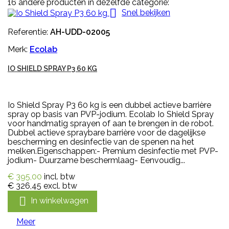
16 andere producten in dezelfde categorie:

Snel bekijken
Referentie:
AH-UDD-02005
Merk:
Ecolab
IO SHIELD SPRAY P3 60 KG
Io Shield Spray P3 60 kg is een dubbel actieve barrière
spray op basis van PVP-jodium. Ecolab Io Shield Spray
voor handmatig sprayen of aan te brengen in de robot.
Dubbel actieve spraybare barrière voor de dagelijkse
bescherming en desinfectie van de spenen na het
melken.Eigenschappen:- Premium desinfectie met PVP-
jodium- Duurzame beschermlaag- Eenvoudig...
€ 395,00
incl. btw
€ 326,45
excl. btw

In winkelwagen
Meer