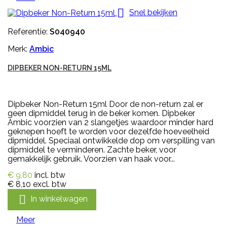

Snel bekijken
Referentie:
S040940
Merk:
Ambic
DIPBEKER NON-RETURN 15ML
Dipbeker Non-Return 15ml Door de non-return zal er
geen dipmiddel terug in de beker komen. Dipbeker
Ambic voorzien van 2 slangetjes waardoor minder hard
geknepen hoeft te worden voor dezelfde hoeveelheid
dipmiddel. Speciaal ontwikkelde dop om verspilling van
dipmiddel te verminderen. Zachte beker, voor
gemakkelijk gebruik. Voorzien van haak voor...
€ 9,80
incl. btw
€ 8,10
excl. btw

In winkelwagen
Meer