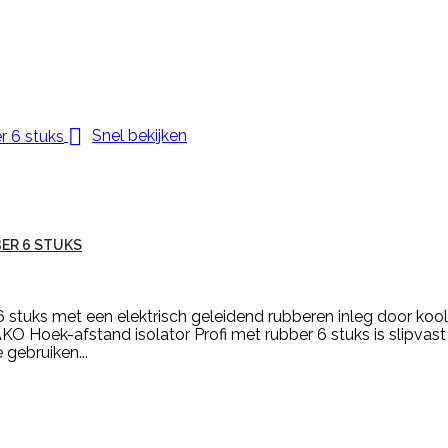

Snel bekijken
ER 6 STUKS
 stuks met een elektrisch geleidend rubberen inleg door kools
AKO Hoek-afstand isolator Profi met rubber 6 stuks is slipvas
 gebruiken...