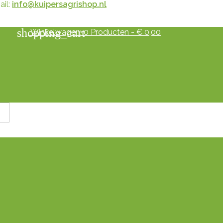
il:
info@kuipersagrishop.nl
shopping_cart
Winkelwagen:
0
Producten - € 0,00