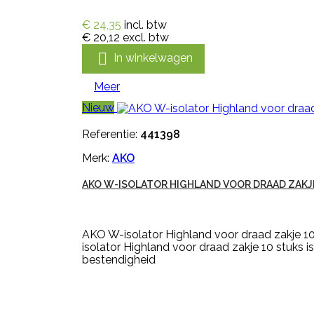
€ 24,35
incl. btw
€ 20,12
excl. btw

In winkelwagen
Meer
Nieuw
Referentie:
441398
Merk:
AKO
AKO W-ISOLATOR HIGHLAND VOOR DRAAD ZAKJ
AKO W-isolator Highland voor draad zakje 10
isolator Highland voor draad zakje 10 stuks is
bestendigheid