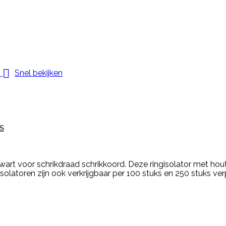

Snel bekijken
S
art voor schrikdraad schrikkoord. Deze ringisolator met hout
isolatoren zijn ook verkrijgbaar per 100 stuks en 250 stuks ve