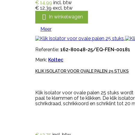
€ 14,99
incl. btw
€ 12,39
excl. btw

In winkelwagen
Meer
Referentie:
162-80048-25/EQ-FEN-00181
Merk:
Koltec
KLIK ISOLATOR VOOR OVALE PALEN 25 STUKS
Klik isolator voor ovale palen 25 stuks wordt
paal te klemmen of te klikken. De klik isolat
schrikdraad, schrikkoord en schriklint tot 20 
€ 12,75
incl. btw