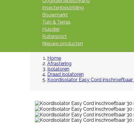
Ongediertebestrijding
Insectenbestrijding
Bouwmarkt
Tuin & Terras
Huisdier
Ruitersport
Nieuwe producten
Home
Afrastering
Isolatoren
Draad isolatoren
Koordisolator Easy Cord inschroefbaar