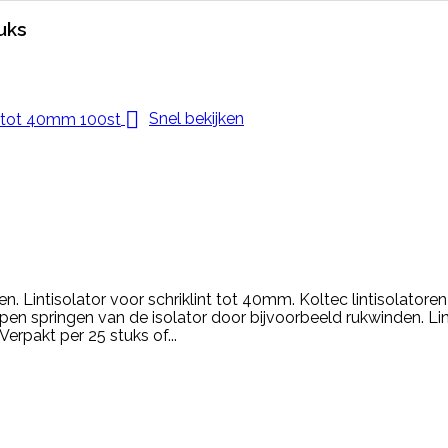
uks

Snel bekijken
n. Lintisolator voor schriklint tot 40mm. Koltec lintisolator
pen springen van de isolator door bijvoorbeeld rukwinden. Li
rpakt per 25 stuks of...