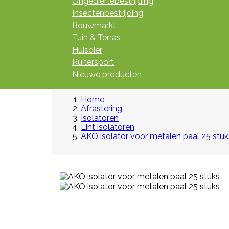
Ongediertebestrijding
Insectenbestrijding
Bouwmarkt
Tuin & Terras
Huisdier
Ruitersport
Nieuwe producten
Home
Afrastering
Isolatoren
Lint isolatoren
AKO isolator voor metalen paal 25 stuk