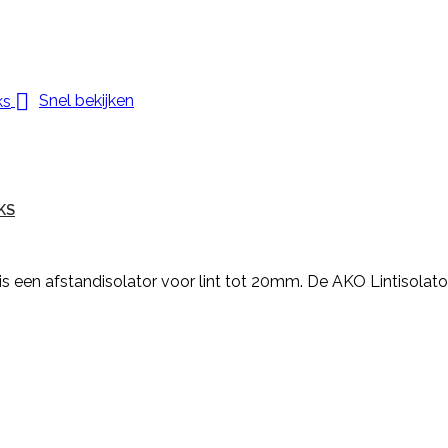

Snel bekijken
KS
is een afstandisolator voor lint tot 20mm. De AKO Lintisolato