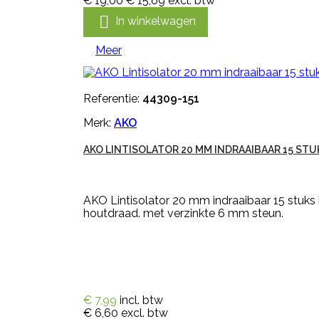
€ 19,00
€ 15,69
excl. btw

In winkelwagen
Meer
Referentie:
44309-151
Merk:
AKO
AKO LINTISOLATOR 20 MM INDRAAIBAAR 15 STU
AKO Lintisolator 20 mm indraaibaar 15 stuks 
houtdraad. met verzinkte 6 mm steun.
€ 7,99
incl. btw
€ 6,60
excl. btw