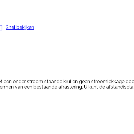

Snel bekijken
t een onder stroom staande krul en geen stroomlekkage door 
ermen van een bestaande afrastering. U kunt de afstandisola