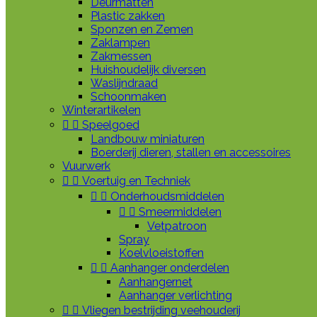
Deurmatten
Plastic zakken
Sponzen en Zemen
Zaklampen
Zakmessen
Huishoudelijk diversen
Waslijndraad
Schoonmaken
Winterartikelen


Speelgoed
Landbouw miniaturen
Boerderij dieren, stallen en accessoires
Vuurwerk


Voertuig en Techniek


Onderhoudsmiddelen


Smeermiddelen
Vetpatroon
Spray
Koelvloeistoffen


Aanhanger onderdelen
Aanhangernet
Aanhanger verlichting


Vliegen bestrijding veehouderij