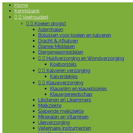
Home
Kennisbank


Veehouderij


Koeien drogist
Ademhalen
Bolussen voor koeien en kalveren
Dracht & Afkalven
Diarree Middelen
Diergeneesmiddelen


Huidverzorging en Wondverzorging
Koeborstels


Kalveren verzorging
Kalverdekjes


Klauwverzorging
Klauwlijm en klauwblokjes
Klauwgereedschap
Likstenen en Likemmers
Melkziekte
Slepende melkziekte
Mineralen en Vitaminen
Uierverzorging
Veterinaire Instrumenten