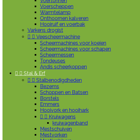
Voertonnen
Voerscheppen
Warmtelamp
Onthoornen kalveren
Hooiruif en voerbak
Varkens drogist


Veescheermachine
Scheermachines voor koeien
Scheermachines voor schapen
Scheermessen
Tondeuses
Andis scheerkoppen


Stal & Erf


Stalbenodigdheden
Bezems
Schoppen en Batsen
Borstels
Emmers
Hooivork en hooihark


Kruiwagens
kruiwagenband
Mestschuiven
Mestvorken