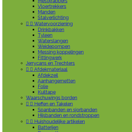
Mestkrabbers
Vloertrekkers
Manden
Stalverlichting


Watervoorziening
Drinkbakken
Tyleen
Waterslangen
Weidepompen
Messing koppelingen
Fittingwerk
Jerrycans en Trechters


Afdekmateriaal
Afdekzeil
Aanhangernetten
Folie
Kuiltape
Waarschuwings borden


Heffen en Takelen
Spanbanden en sjorbanden
Hijsbanden en rondstroppen


Huishoudelijke artikelen
Batterijen