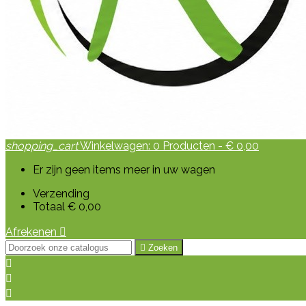
shopping_cart
Winkelwagen:
0
Producten - € 0,00
Er zijn geen items meer in uw wagen
Verzending
Totaal
€ 0,00
Afrekenen


Zoeken


