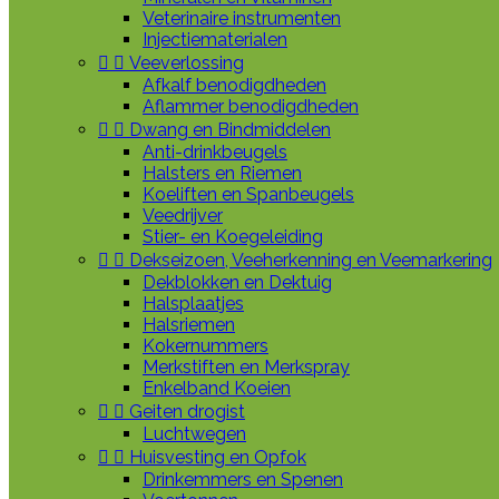
Veterinaire instrumenten
Injectiematerialen


Veeverlossing
Afkalf benodigdheden
Aflammer benodigdheden


Dwang en Bindmiddelen
Anti-drinkbeugels
Halsters en Riemen
Koeliften en Spanbeugels
Veedrijver
Stier- en Koegeleiding


Dekseizoen, Veeherkenning en Veemarkering
Dekblokken en Dektuig
Halsplaatjes
Halsriemen
Kokernummers
Merkstiften en Merkspray
Enkelband Koeien


Geiten drogist
Luchtwegen


Huisvesting en Opfok
Drinkemmers en Spenen