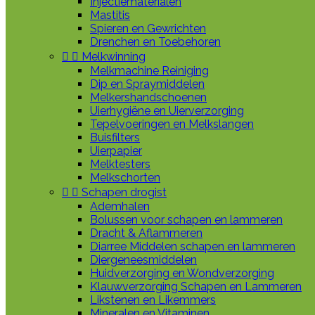
Injectiematerialen
Mastitis
Spieren en Gewrichten
Drenchen en Toebehoren


Melkwinning
Melkmachine Reiniging
Dip en Spraymiddelen
Melkershandschoenen
Uierhygiëne en Uierverzorging
Tepelvoeringen en Melkslangen
Buisfilters
Uierpapier
Melktesters
Melkschorten


Schapen drogist
Ademhalen
Bolussen voor schapen en lammeren
Dracht & Aflammeren
Diarree Middelen schapen en lammeren
Diergeneesmiddelen
Huidverzorging en Wondverzorging
Klauwverzorging Schapen en Lammeren
Likstenen en Likemmers
Mineralen en Vitaminen