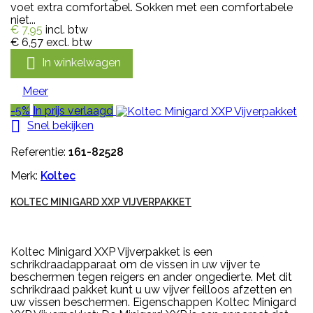
voet extra comfortabel. Sokken met een comfortabele
niet...
€ 7,95
incl. btw
€ 6,57
excl. btw

In winkelwagen
Meer
-5%
In prijs verlaagd

Snel bekijken
Referentie:
161-82528
Merk:
Koltec
KOLTEC MINIGARD XXP VIJVERPAKKET
Koltec Minigard XXP Vijverpakket is een
schrikdraadapparaat om de vissen in uw vijver te
beschermen tegen reigers en ander ongedierte. Met dit
schrikdraad pakket kunt u uw vijver feilloos afzetten en
uw vissen beschermen. Eigenschappen Koltec Minigard