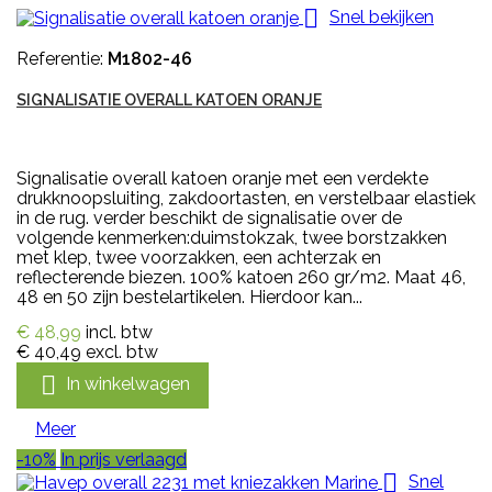

Snel bekijken
Referentie:
M1802-46
SIGNALISATIE OVERALL KATOEN ORANJE
Signalisatie overall katoen oranje met een verdekte
drukknoopsluiting, zakdoortasten, en verstelbaar elastiek
in de rug. verder beschikt de signalisatie over de
volgende kenmerken:duimstokzak, twee borstzakken
met klep, twee voorzakken, een achterzak en
reflecterende biezen. 100% katoen 260 gr/m2. Maat 46,
48 en 50 zijn bestelartikelen. Hierdoor kan...
€ 48,99
incl. btw
€ 40,49
excl. btw

In winkelwagen
Meer
-10%
In prijs verlaagd

Snel