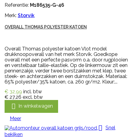
Referentie:
M186535-G-46
Merk:
Storvik
OVERALL THOMAS POLYESTER KATOEN
Overall Thomas polyester katoen Vlot model
drukknoopoverall van het merk Storvik. Goedkope
overall met een perfecte pasvorm o.a. door rugplooien
en verstelbaar taille-elastiek. Op de linkermouw zit een
pennenzakje, verder twee borstzakken met klep, twee
steek- en achterzakken en een duimstokzak. Materiaal:
65% polyester/35% katoen, ca. 260 gr/m2. Kleur:...
€ 32,99
incl. btw
€ 27,26
excl. btw

In winkelwagen
Meer

Snel
bekijken