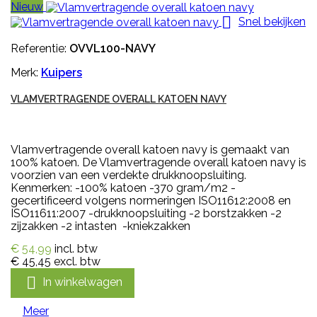
Nieuw

Snel bekijken
Referentie:
OVVL100-NAVY
Merk:
Kuipers
VLAMVERTRAGENDE OVERALL KATOEN NAVY
Vlamvertragende overall katoen navy is gemaakt van
100% katoen. De Vlamvertragende overall katoen navy is
voorzien van een verdekte drukknoopsluiting.
Kenmerken: -100% katoen -370 gram/m2 -
gecertificeerd volgens normeringen ISO11612:2008 en
ISO11611:2007 -drukknoopsluiting -2 borstzakken -2
zijzakken -2 intasten -kniekzakken
€ 54,99
incl. btw
€ 45,45
excl. btw

In winkelwagen
Meer