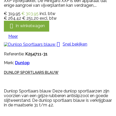
XXP Vijverpakket: De Minigard XXP is een apparaat dat
enige aangroei van vijverplanten kan verdragen,...
€ 319,95
€ 303,95
incl. btw
€ 264,42
€ 251,20
excl. btw

In winkelwagen
Meer

Snel bekijken
Referentie:
K254711-31
Merk:
Dunlop
DUNLOP SPORTLAARS BLAUW
Dunlop Sportlaars blauw Deze dunlop sportlaarzen zijn
voorzien van een grijze rubberen antislipzool en goede
slijtweerstand. De dunlop sportlaars blauw is verkrijgbaar
in de maatserie 31 t/m 42.