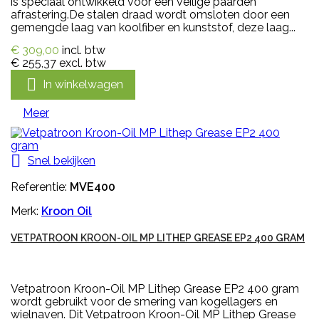
is speciaal ontwikkeld voor een veilige paarden
afrastering.De stalen draad wordt omsloten door een
gemengde laag van koolfiber en kunststof, deze laag...
€ 309,00
incl. btw
€ 255,37
excl. btw

In winkelwagen
Meer

Snel bekijken
Referentie:
MVE400
Merk:
Kroon Oil
VETPATROON KROON-OIL MP LITHEP GREASE EP2 400 GRAM
Vetpatroon Kroon-Oil MP Lithep Grease EP2 400 gram
wordt gebruikt voor de smering van kogellagers en
wielnaven. Dit Vetpatroon Kroon-Oil MP Lithep Grease