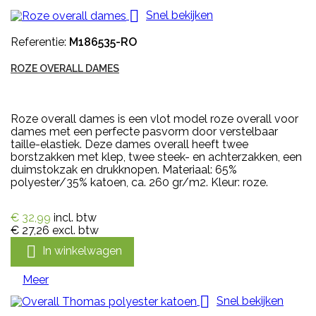

Snel bekijken
Referentie:
M186535-RO
ROZE OVERALL DAMES
Roze overall dames is een vlot model roze overall voor
dames met een perfecte pasvorm door verstelbaar
taille-elastiek. Deze dames overall heeft twee
borstzakken met klep, twee steek- en achterzakken, een
duimstokzak en drukknopen. Materiaal: 65%
polyester/35% katoen, ca. 260 gr/m2. Kleur: roze.
€ 32,99
incl. btw
€ 27,26
excl. btw

In winkelwagen
Meer

Snel bekijken