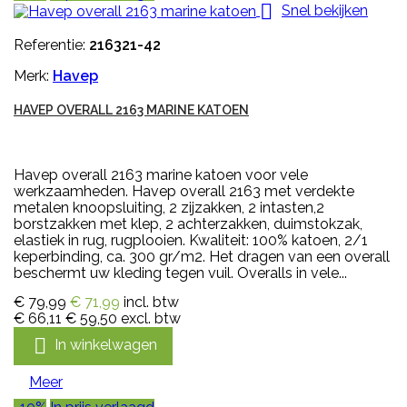

Snel bekijken
Referentie:
216321-42
Merk:
Havep
HAVEP OVERALL 2163 MARINE KATOEN
Havep overall 2163 marine katoen voor vele
werkzaamheden. Havep overall 2163 met verdekte
metalen knoopsluiting, 2 zijzakken, 2 intasten,2
borstzakken met klep, 2 achterzakken, duimstokzak,
elastiek in rug, rugplooien. Kwaliteit: 100% katoen, 2/1
keperbinding, ca. 300 gr/m2. Het dragen van een overall
beschermt uw kleding tegen vuil. Overalls in vele...
€ 79,99
€ 71,99
incl. btw
€ 66,11
€ 59,50
excl. btw

In winkelwagen
Meer