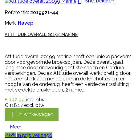

Snel bekijken
Referentie:
2019921-44
Merk:
Havep
ATTITUDE OVERALL 20199 MARINE
Attitude overall 20199 Marine heeft een unieke pasvorm
door voorgevormde broekspijpen. Deze overall gaat
lang mee door drievoudig gestikte naden en Cordura
versterkingen. Dezez Attitude overall werkt prettig door
het zeer sterk ademende doek in de knieholtes en ter
hoogte van de onderrug. heeft een verdekte ritssluiting
met verdekte drukknopen, 2 ruime...
€ 142,99
incl. btw
€ 118,17
excl. btw

In winkelwagen
Meer
-10%
In prijs verlaagd