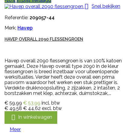
-10%
In prijs verlaagd

Snel bekijken
Referentie:
209057-44
Merk:
Havep
HAVEP OVERALL 2090 FLESSENGROEN
Havep overall 2090 flessengroen is van 100% katoen
gemaakt. Deze Havep overall type 2090 in de kleur
flessengroen is breed inzetbaar voor uiteenlopende
werksituaties. Verder heeft deze overall een prima
pasvorm waardoor het werken een stuk prettiger is.
Verdekte drukknoopsluiting, 2 zijzakken, 2 intasten, 2
borstzakken met klep, achterzak, duimstokzak,...
€ 59,99
€ 53,99
incl. btw
€ 49,58
€ 44,62
excl. btw

In winkelwagen
Meer