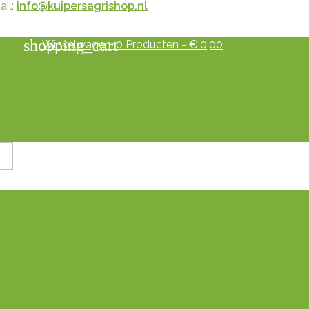
il:
info@kuipersagrishop.nl
shopping_cart
Winkelwagen:
0
Producten - € 0,00