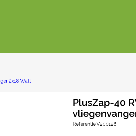
nger 2x18 Watt
PlusZap-40 R
vliegenvange
Referentie
V200128