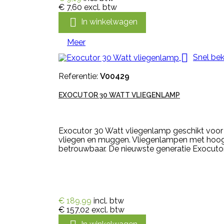
€ 7,60
excl. btw

In winkelwagen
Meer

Snel bek
Referentie:
V00429
EXOCUTOR 30 WATT VLIEGENLAMP
Exocutor 30 Watt vliegenlamp geschikt voo
vliegen en muggen. Vliegenlampen met hoogsp
betrouwbaar. De nieuwste generatie Exocutor 
€ 189,99
incl. btw
€ 157,02
excl. btw