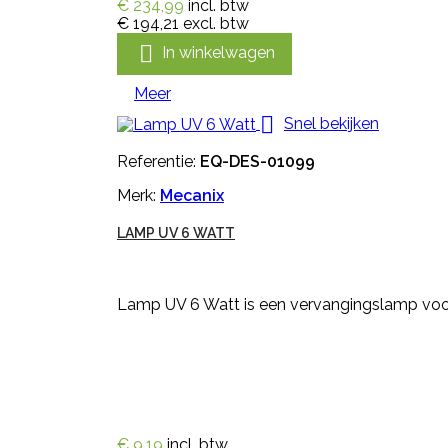
€ 234,99
incl. btw
€ 194,21
excl. btw

In winkelwagen
Meer

Snel bekijken
Referentie:
EQ-DES-01099
Merk:
Mecanix
LAMP UV 6 WATT
Lamp UV 6 Watt is een vervangingslamp voo
€ 9,19
incl. btw