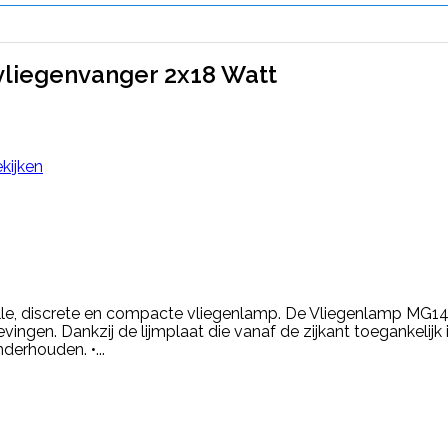
vliegenvanger 2x18 Watt
kijken
lle, discrete en compacte vliegenlamp. De Vliegenlamp MG14 l
ingen. Dankzij de lijmplaat die vanaf de zijkant toegankelijk
nderhouden. •...