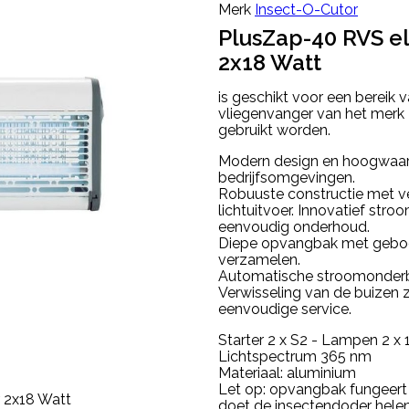
Merk
Insect-O-Cutor
PlusZap-40 RVS el
2x18 Watt
is geschikt voor een bereik
vliegenvanger van het merk
gebruikt worden.
Modern design en hoogwaard
bedrijfsomgevingen.
Robuuste constructie met ve
lichtuitvoer. Innovatief str
eenvoudig onderhoud.
Diepe opvangbak met geboge
verzamelen.
Automatische stroomonderbr
Verwisseling van de buizen 
eenvoudige service.
Starter 2 x S2 - Lampen 2 
Lichtspectrum 365 nm
Materiaal: aluminium
Let op: opvangbak fungeert a
doet de insectendoder helem