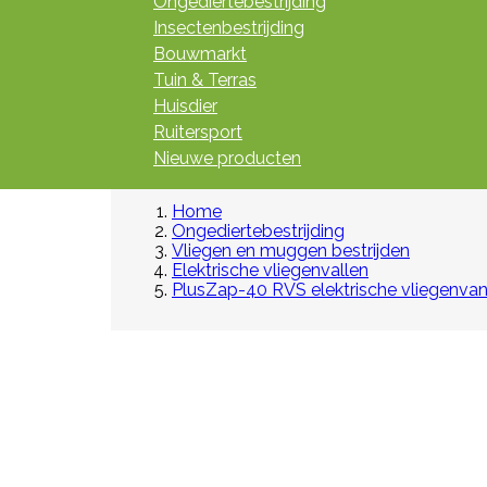
Ongediertebestrijding
Insectenbestrijding
Bouwmarkt
Tuin & Terras
Huisdier
Ruitersport
Nieuwe producten
Home
Ongediertebestrijding
Vliegen en muggen bestrijden
Elektrische vliegenvallen
PlusZap-40 RVS elektrische vliegenva