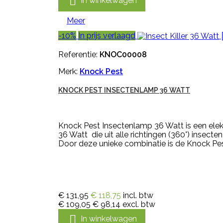

In winkelwagen
Meer
-10%
In prijs verlaagd
Referentie:
KNOC00008
Merk:
Knock Pest
KNOCK PEST INSECTENLAMP 36 WATT
Knock Pest Insectenlamp 36 Watt is een ele
36 Watt die uit alle richtingen (360°) insec
Door deze unieke combinatie is de Knock Pes
€ 131,95
€ 118,75
incl. btw
€ 109,05
€ 98,14
excl. btw

In winkelwagen