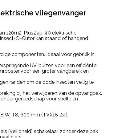
ektrische vliegenvanger
 van 120m2. PlusZap-40 elektrische
 Insect-O-Cutor kan staand of hangend
ige componenten. Ideaal voor gebruik in
rspringende UV-buizen voor een efficiënte
oomrooster voor een groter vangbereik en
n randen om de dode insecten veilig te
eking bij het verwijderen van de opvangbak.
zonder gereedschap voor snelle en
x 18 W, T8, 600 mm (TVX18-24)
ls (veiligheid) schakelaar, zonder deze bak
aal niets.