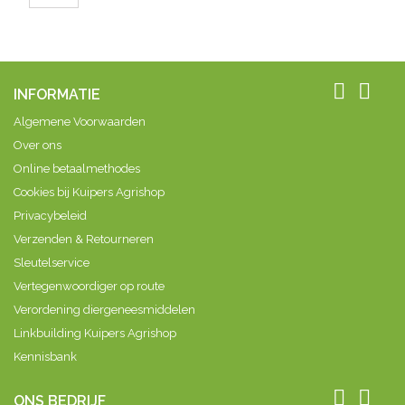
doorgeleverd
aanwezige
mag worden
vliegen en
aan de fabriek.
insecten en
Dagelijks
heeft een
worden
werkingsduur


melkveehouders
INFORMATIE
van 1-2 dagen.
gekort op het
Veerust wordt
Algemene Voorwaarden
melk geld
ook veel
vanwege de
gebruikt bij
Over ons
aanwezigheid
paarden.
Online betaalmethodes
van groei...
Gebruiksaanwijzing...
Cookies bij Kuipers Agrishop
Privacybeleid
Verzenden & Retourneren
Sleutelservice
Vertegenwoordiger op route
Verordening diergeneesmiddelen
Linkbuilding Kuipers Agrishop
Kennisbank


ONS BEDRIJF