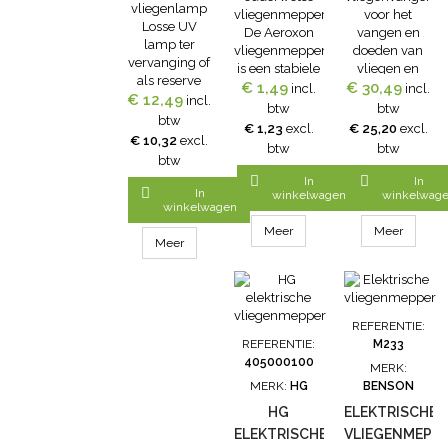
vliegenlamp
vliegenmepper.
voor het
Losse UV
De Aeroxon
vangen en
lamp ter
vliegenmepper
doeden van
vervanging of
is een stabiele
vliegen en
als reserve
vliegenmepper
€ 1,49
€ 30,49
muggen.
incl.
incl.
€ 12,49
voor de
incl.
van
De Knock Pest
btw
btw
Armadilha 15
btw
hoogwaardige
Insectenlamp
€ 1,23
excl.
€ 25,20
excl.
vliegenlamp.
€ 10,32
excl.
kwaliteit. Vlekt
5 Watt die uit
btw
btw
De lamp van 8
niet, voorkomt
alle richtingen
btw
Watt is
dat de vliegen
(360°)


In
In
eenvoudig te

In
geplet
insecten
winkelwagen
winkelwag
vervangen
winkelwagen
worden. Zeer
vangt. De
stevig en toch
Knock Pest
Meer
Meer
Meer
soepel.
Insectenlamp
5 Watt maakt
ook gebruik
van speciaal
blauw ultra-
REFERENTIE:
violet licht.
REFERENTIE:
M233
Door deze
405000100
MERK:
unieke
MERK:
HG
BENSON
combinatie is
de Knock Pest
HG
ELEKTRISCHE
Insectenlamp
ELEKTRISCHE
VLIEGENMEPP
5 Watt