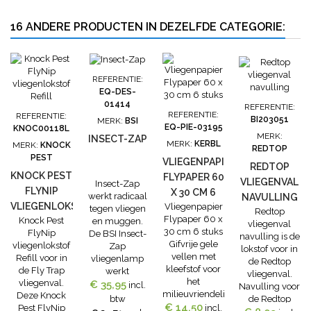
16 ANDERE PRODUCTEN IN DEZELFDE CATEGORIE:
REFERENTIE:
EQ-DES-
01414
REFERENTIE:
REFERENTIE:
REFERENTIE:
BI203051
MERK:
BSI
EQ-PIE-03195
KNOC00118L
MERK:
INSECT-ZAP
MERK:
KERBL
MERK:
KNOCK
REDTOP
PEST
VLIEGENPAPIER
REDTOP
KNOCK PEST
FLYPAPER 60
VLIEGENVAL
Insect-Zap
FLYNIP
X 30 CM 6
werkt radicaal
NAVULLING
VLIEGENLOKSTOF
Vliegenpapier
STUKS
tegen vliegen
Redtop
Flypaper 60 x
Knock Pest
en muggen.
REFILL
vliegenval
30 cm 6 stuks
FlyNip
De BSI Insect-
navulling is de
Gifvrije gele
vliegenlokstof
Zap
lokstof voor in
vellen met
Refill voor in
vliegenlamp
de Redtop
kleefstof voor
de Fly Trap
werkt
vliegenval.
het
vliegenval.
luchtzuiverend
€ 35,95
incl.
Navulling voor
milieuvriendelijk
Deze Knock
en produceert
btw
de Redtop
€ 14,50
vangen van
Pest FlyNip
incl.
ook