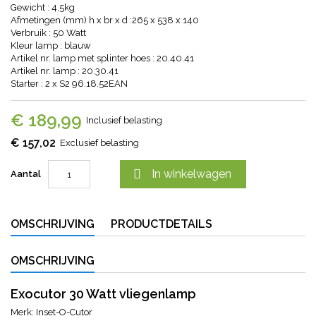
Gewicht : 4,5kg
Afmetingen (mm) h x br x d :265 x 538 x 140
Verbruik : 50 Watt
Kleur lamp : blauw
Artikel nr. lamp met splinter hoes : 20.40.41
Artikel nr. lamp : 20.30.41
Starter : 2 x S2 96.18.52EAN
€ 189,99
Inclusief belasting
€ 157,02
Exclusief belasting

In winkelwagen
Aantal
OMSCHRIJVING
PRODUCTDETAILS
OMSCHRIJVING
Exocutor 30 Watt vliegenlamp
Merk: Inset-O-Cutor