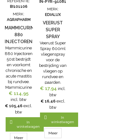
REFERENTIE:
IN-PYR-91081
BI101106
MERK:
MERK:
EDIALUX
AGRAPHARM
VEERUST
MAMMICURINE
SUPER
880
SPRAY
INJECTOREN
Veerust Super
600ML
Mammicurine
50ST
Spray 600ml
880 Injectoren
vliegenspray
50st bestrijdt
voor de
en voorkomt
bestrijding van
chronische en
vliegen op
acute mastitis
rundvee en
bij rundvee.
paarden.
Mammicurine
€ 17,94
Veerust is ook
incl.
880 mastitis
€ 114,95
te gebruiken
btw
injectoren is op
als
incl. btw
€ 16,46
excl.
homeopathische
vliegenspray
€ 105,46
excl.
btw
basis en heeft
in melkstal en
btw
als belangrijk
verblijfplaatsen

In
voordeel dat
van vee.

winkelwagen
In
tijdens de
winkelwagen
Veerust Super
behandeling
Spray doodt
Meer
de melk
Meer
direct alle