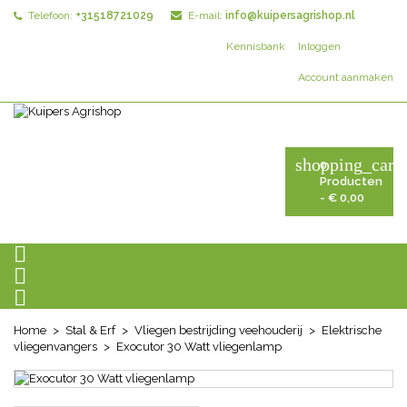
Telefoon:
+31518721029
E-mail:
info@kuipersagrishop.nl
Kennisbank
Inloggen
Account aanmaken
shopping_cart
0
Producten
- € 0,00



Home
Stal & Erf
Vliegen bestrijding veehouderij
Elektrische
vliegenvangers
Exocutor 30 Watt vliegenlamp