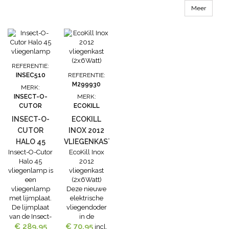
schuiven. De
Meer
Insect-O-Cutor
Halo 30
vliegenlamp
kan zowel
verticaal als
horizontaal
REFERENTIE:
bevestigd
INSEC510
REFERENTIE:
worden of
M299930
MERK:
worden
INSECT-O-
MERK:
neergezet.Voorzi
CUTOR
ECOKILL
van 2 x 15 Watt
INSECT-O-
ECOKILL
Shatterproof
UV-A
CUTOR
INOX 2012
lampen...
HALO 45
VLIEGENKAST
Insect-O-Cutor
EcoKill Inox
VLIEGENLAMP
(2X6WATT)
Halo 45
2012
vliegenlamp is
vliegenkast
een
(2x6Watt)
vliegenlamp
Deze nieuwe
met lijmplaat.
elektrische
De lijmplaat
vliegendoder
van de Insect-
in de
O-Cutor Halo
€ 289,95
€ 70,95
kwalitatief
incl.