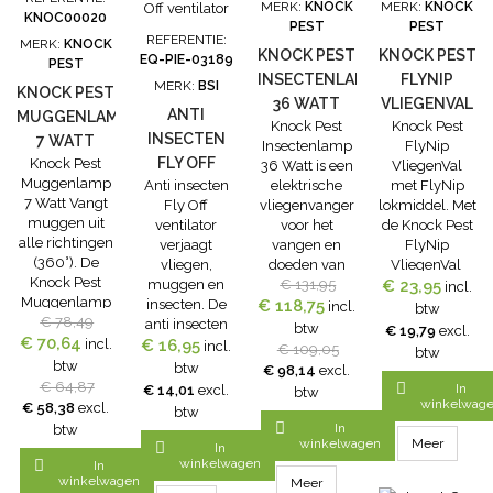
MERK:
KNOCK
MERK:
KNOCK
de insecten
giftige stoffen
KNOC00020
PEST
PEST
geëlektrocuteerd
of
REFERENTIE:
MERK:
KNOCK
worden en dus
verdelgingsmidd
KNOCK PEST
KNOCK PEST
EQ-PIE-03189
PEST
heel blijven.
INSECTENLAMP
FLYNIP
MERK:
BSI
KNOCK PEST
Zo gebruikt u
36 WATT
VLIEGENVAL
de HG...
ANTI
MUGGENLAMP
Knock Pest
Knock Pest
INSECTEN
7 WATT
Insectenlamp
FlyNip
FLY OFF
Knock Pest
36 Watt is een
VliegenVal
Muggenlamp
Anti insecten
elektrische
met FlyNip
VENTILATOR
7 Watt Vangt
Fly Off
vliegenvanger
lokmiddel. Met
muggen uit
ventilator
voor het
de Knock Pest
alle richtingen
verjaagt
vangen en
FlyNip
(360°). De
vliegen,
doeden van
VliegenVal
Knock Pest
muggen en
vliegen en
€ 131,95
€ 23,95
vangt u
incl.
Muggenlamp
insecten. De
€ 118,75
muggen. De
vliegen
incl.
btw
7 Watt maakt
€ 78,49
anti insecten
Knock Pest
rondom huis,
btw
€ 19,79
excl.
€ 70,64
gebruik van
incl.
€ 16,95
Fly Off
Insectenlamp
tuin of stal.
incl.
€ 109,05
btw
speciaal
ventilator is
36 Watt die uit
Deze
btw
btw
€ 98,14
excl.
blauw ultra-
ideaal voor op
alle richtingen
vliegenval is
€ 64,87

In
€ 14,01
excl.
btw
violet licht en
tafel tijdens
(360°)
voor
winkelwag
€ 58,38
excl.
btw
stoot
het eten.
insecten
meermaals

In
btw
menselijke
Lekker buiten
vangt. De
gebruik en
winkelwagen
Meer

In
CO2 geur uit.
eten in de
Knock Pest
handig te
winkelwagen

In
Door het ultra-
winkelwagen
zomer zonder
Insectenlamp
legen. De
Meer