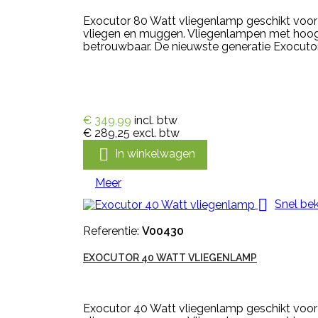
Exocutor 80 Watt vliegenlamp geschikt voo
vliegen en muggen. Vliegenlampen met hoogsp
betrouwbaar. De nieuwste generatie Exocutor 
€ 349,99
incl. btw
€ 289,25
excl. btw

In winkelwagen
Meer

Snel bek
Referentie:
V00430
EXOCUTOR 40 WATT VLIEGENLAMP
Exocutor 40 Watt vliegenlamp geschikt voo