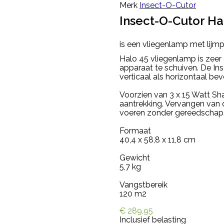
Merk
Insect-O-Cutor
Insect-O-Cutor Ha
is een vliegenlamp met lijm
Halo 45 vliegenlamp is zeer 
apparaat te schuiven. De I
verticaal als horizontaal b
Voorzien van 3 x 15 Watt S
aantrekking. Vervangen van d
voeren zonder gereedschap
Formaat
40,4 x 58,8 x 11,8 cm
Gewicht
5,7 kg
Vangstbereik
120 m2
€ 289,95
Inclusief belasting