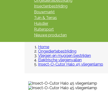
Ongediertebestrijding
Insectenbestrijding
Bouwmarkt
Tuin & Terras
Huisdier
Ruitersport
Nieuwe producten
Home
Ongediertebestrijding
Vliegen en muggen bestrijden
Elektrische vliegenvallen
Insect-O-Cutor Halo 45 vliegenlamp