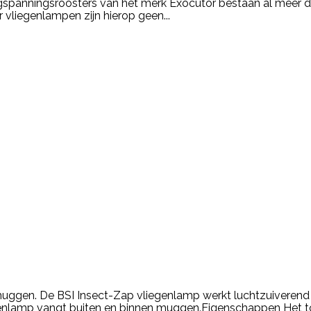
anningsroosters van het merk Exocutor bestaan al meer dan 
vliegenlampen zijn hierop geen...
muggen. De BSI Insect-Zap vliegenlamp werkt luchtzuiverend
enlamp vangt buiten en binnen muggen.Eigenschappen Het to