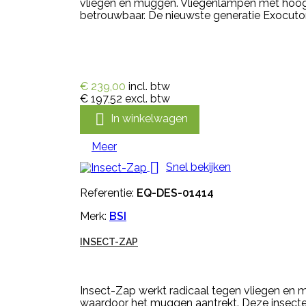
vliegen en muggen. Vliegenlampen met hoogsp
betrouwbaar. De nieuwste generatie Exocutor 
€ 239,00
incl. btw
€ 197,52
excl. btw

In winkelwagen
Meer

Snel bekijken
Referentie:
EQ-DES-01414
Merk:
BSI
INSECT-ZAP
Insect-Zap werkt radicaal tegen vliegen en 
waardoor het muggen aantrekt. Deze insect