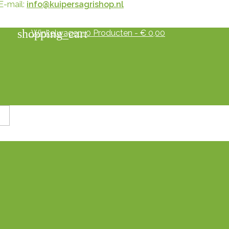
E-mail:
info@kuipersagrishop.nl
shopping_cart
Winkelwagen:
0
Producten - € 0,00