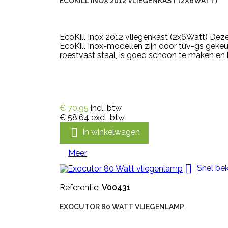
ECOKILL INOX 2012 VLIEGENKAST (2X6WATT)
EcoKill Inox 2012 vliegenkast (2x6Watt) Deze
EcoKill Inox-modellen zijn door tüv-gs geke
roestvast staal, is goed schoon te maken en h
€ 70,95
incl. btw
€ 58,64
excl. btw

In winkelwagen
Meer

Snel bek
Referentie:
V00431
EXOCUTOR 80 WATT VLIEGENLAMP