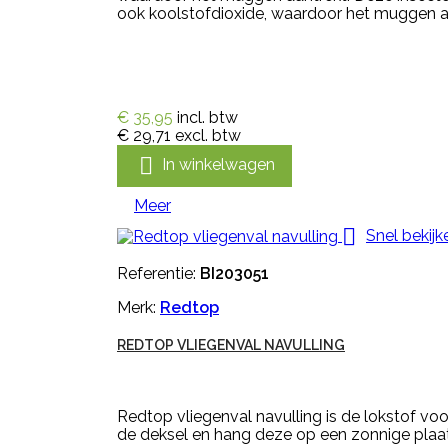
ook koolstofdioxide, waardoor het muggen a
€ 35,95
incl. btw
€ 29,71
excl. btw

In winkelwagen
Meer

Snel bekijk
Referentie:
BI203051
Merk:
Redtop
REDTOP VLIEGENVAL NAVULLING
Redtop vliegenval navulling is de lokstof vo
de deksel en hang deze op een zonnige plaat