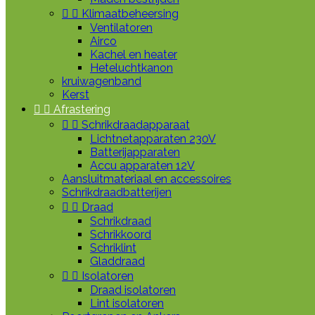


Klimaatbeheersing
Ventilatoren
Airco
Kachel en heater
Heteluchtkanon
kruiwagenband
Kerst


Afrastering


Schrikdraadapparaat
Lichtnetapparaten 230V
Batterijapparaten
Accu apparaten 12V
Aansluitmateriaal en accessoires
Schrikdraadbatterijen


Draad
Schrikdraad
Schrikkoord
Schriklint
Gladdraad


Isolatoren
Draad isolatoren
Lint isolatoren