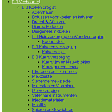


Veehouderij


Koeien drogist
Ademhalen
Bolussen voor koeien en kalveren
Dracht & Afkalven
Diarree Middelen
Diergeneesmiddelen


Huidverzorging en Wondverzorging
Koeborstels


Kalveren verzorging
Kalverdekjes


Klauwverzorging
Klauwlijm en klauwblokjes
Klauwgereedschap
Likstenen en Likemmers
Melkziekte
Slepende melkziekte
Mineralen en Vitaminen
Uierverzorging
Veterinaire Instrumenten
Injectiematerialen
Mastitis
Spieren en Gewrichten