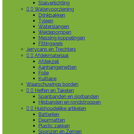
Stalverlichting


Watervoorziening
Drinkbakken
Tyleen
Waterslangen
Weidepompen
Messing koppelingen
Fittingwerk
Jerrycans en Trechters


Afdekmateriaal
Afdekzeil
Aanhangernetten
Folie
Kuiltape
Waarschuwings borden


Heffen en Takelen
Spanbanden en sjorbanden
Hijsbanden en rondstroppen


Huishoudelijke artikelen
Batterijen
Deurmatten
Plastic zakken
Sponzen en Zemen