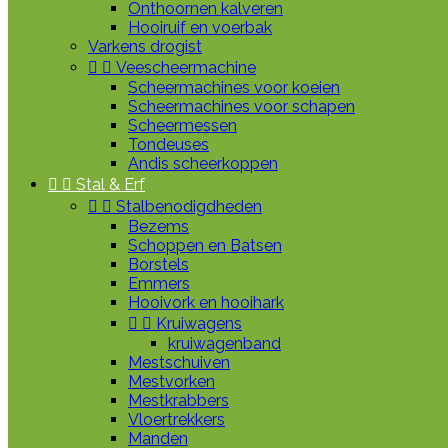
Onthoornen kalveren
Hooiruif en voerbak
Varkens drogist


Veescheermachine
Scheermachines voor koeien
Scheermachines voor schapen
Scheermessen
Tondeuses
Andis scheerkoppen


Stal & Erf


Stalbenodigdheden
Bezems
Schoppen en Batsen
Borstels
Emmers
Hooivork en hooihark


Kruiwagens
kruiwagenband
Mestschuiven
Mestvorken
Mestkrabbers
Vloertrekkers
Manden