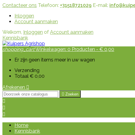
Contacteer ons
Telefoon:
+31518721029
E-mail:
info@kuipe
Inloggen
Account aanmaken
Welkom,
Inloggen
of
Account aanmaken
Kennisbank
shopping_cart
Winkelwagen:
0
Producten - € 0,00
Er zijn geen items meer in uw wagen
Verzending
Totaal
€ 0,00
Afrekenen


Zoeken



Home
Kennisbank