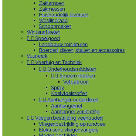
Zaklampen
Zakmessen
Huishoudelijk diversen
Waslijndraad
Schoonmaken
Winterartikelen


Speelgoed
Landbouw miniaturen
Boerderij dieren, stallen en accessoires
Vuurwerk


Voertuig en Techniek


Onderhoudsmiddelen


Smeermiddelen
Vetpatroon
Spray
Koelvloeistoffen


Aanhanger onderdelen
Aanhangernet
Aanhanger verlichting


Vliegen bestrijding veehouderij
Vliegenbestrijding op rundvee
Elektrische vliegenvangers
Maden bestrijden