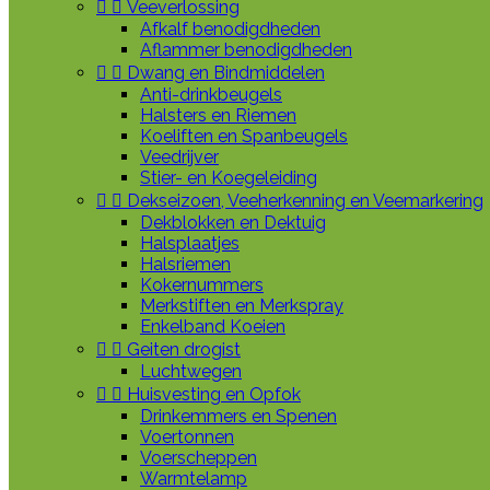


Veeverlossing
Afkalf benodigdheden
Aflammer benodigdheden


Dwang en Bindmiddelen
Anti-drinkbeugels
Halsters en Riemen
Koeliften en Spanbeugels
Veedrijver
Stier- en Koegeleiding


Dekseizoen, Veeherkenning en Veemarkering
Dekblokken en Dektuig
Halsplaatjes
Halsriemen
Kokernummers
Merkstiften en Merkspray
Enkelband Koeien


Geiten drogist
Luchtwegen


Huisvesting en Opfok
Drinkemmers en Spenen
Voertonnen
Voerscheppen
Warmtelamp