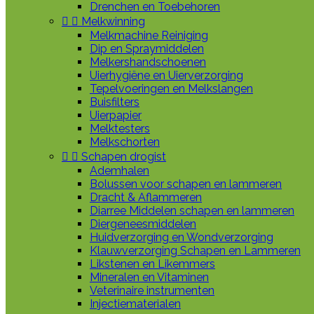
Drenchen en Toebehoren


Melkwinning
Melkmachine Reiniging
Dip en Spraymiddelen
Melkershandschoenen
Uierhygiëne en Uierverzorging
Tepelvoeringen en Melkslangen
Buisfilters
Uierpapier
Melktesters
Melkschorten


Schapen drogist
Ademhalen
Bolussen voor schapen en lammeren
Dracht & Aflammeren
Diarree Middelen schapen en lammeren
Diergeneesmiddelen
Huidverzorging en Wondverzorging
Klauwverzorging Schapen en Lammeren
Likstenen en Likemmers
Mineralen en Vitaminen
Veterinaire instrumenten
Injectiematerialen