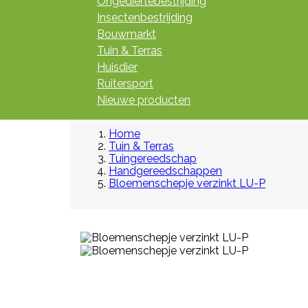
Ongediertebestrijding
Insectenbestrijding
Bouwmarkt
Tuin & Terras
Huisdier
Ruitersport
Nieuwe producten
Home
Tuin & Terras
Tuingereedschap
Handgereedschappen
Bloemenschepje verzinkt LU-P