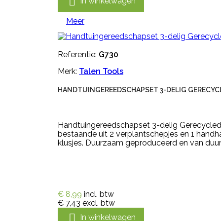

In winkelwagen
Meer
Referentie:
G730
Merk:
Talen Tools
HANDTUINGEREEDSCHAPSET 3-DELIG GERECYC
Handtuingereedschapset 3-delig Gerecycled
bestaande uit 2 verplantschepjes en 1 hand
klusjes. Duurzaam geproduceerd en van duur
€ 8,99
incl. btw
€ 7,43
excl. btw

In winkelwagen