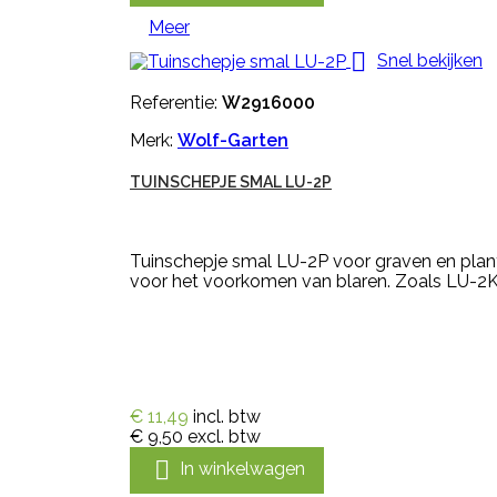
Meer

Snel bekijken
Referentie:
W2916000
Merk:
Wolf-Garten
TUINSCHEPJE SMAL LU-2P
Tuinschepje smal LU-2P voor graven en plan
voor het voorkomen van blaren. Zoals LU-2K
€ 11,49
incl. btw
€ 9,50
excl. btw

In winkelwagen