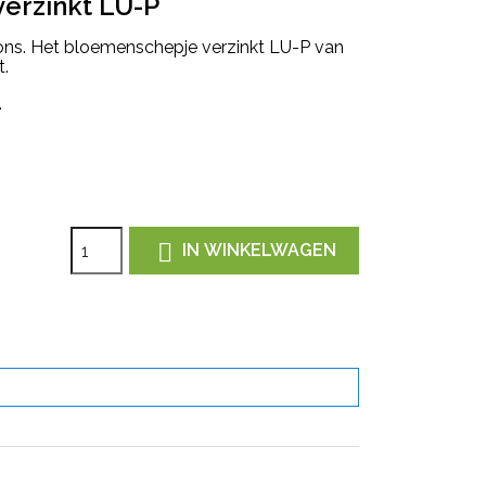
erzinkt LU-P
lkons. Het bloemenschepje verzinkt LU-P van
t.
.

IN WINKELWAGEN