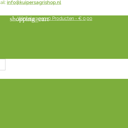
il:
info@kuipersagrishop.nl
shopping_cart
Winkelwagen:
0
Producten - € 0,00