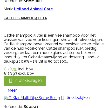
Referentie:
SHAM000
Merk:
Holland Animal Care
CATTLE SHAMPOO 5 LITER
Cattle shampoo 5 liter is een vee shampoo voor het
wassen van vee voor keuringen, shows of fokveedagen.
Cattle shampoo bevat zeer milde tensiden welke irritatie
van de huid voorkomen.Cattle shampoo ruikt prettig,
verzorgt en laat een mooie glans achter op het vee.
Inhoud: 5 liter Gebruiksaanwijzing en dosering:Hand- /
drukspuit 0,5% - 1% Dit is 50 tot 100...
€ 28,95
incl. btw
€ 23,93
excl. btw

In winkelwagen
Meer

Snel bekijken
Referentie:
S091511