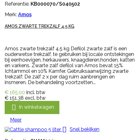
Referentie:
KB000070/S040502
Merk:
Amos
AMOS ZWARTE TREKZALF 4.5 KG
Amos zwarte trekzalf 4.5 kg Defilol zwarte zalf is een
ouderwetse trekzalf, te gebruiken bij locale ontstekingen
bij eenhoevigen, herkauwers, knaagdieren,honden, katten
en varkens. Zwarte zalf defilol van Amos bevat 15%
Ichtammol en 10% Kamfer. Gebruiksaanwijzing zwarte
trekzalf: De zalf 2 x per dag ruim aanbrengen en
insmeren. De behandeling voortzetten...
€ 165,00
incl. btw
€ 151,38
excl. btw

In winkelwagen
Meer

Snel bekijken