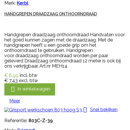
Merk:
Kerbl
HANDGREPEN DRAADZAAG ONTHOORNDRAAD
Handgrepen draadzaag onthoorndraad Handvaten voor
het goed kunnen zagen met de draadzaag. Met de
handgrepen heeft u een goede grip om het
onthoorndraad te gebruiken. Handgrepen
voor draadzaag onthoorndraad worden per paar
geleverd Draadzaag onthoorndraad 12 meter is ook bij
ons verkrijgbaar. Art.nr MEH14
€ 8,99
incl. btw
€ 7,43
excl. btw

In winkelwagen
Meer

Snel bekijken
Referentie:
803C-Z-39