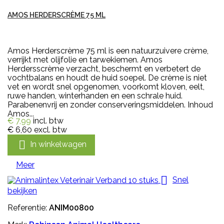
AMOS HERDERSCRÈME 75 ML
Amos Herderscrème 75 ml is een natuurzuivere crème,
verrijkt met olijfolie en tarwekiemen. Amos
Herdersscrème verzacht, beschermt en verbetert de
vochtbalans en houdt de huid soepel. De crème is niet
vet en wordt snel opgenomen, voorkomt kloven, eelt,
ruwe handen, winterhanden en een schrale huid.
Parabenenvrij en zonder conserveringsmiddelen. Inhoud
Amos...
€ 7,99
incl. btw
€ 6,60
excl. btw

In winkelwagen
Meer

Snel
bekijken
Referentie:
ANIM00800