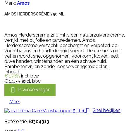
Merk:
Amos
AMOS HERDERSCRÈME 250 ML
Amos Herderscrème 250 ml is een natuurzuivere crème,
verrijkt met olijfolie en tarwekiemen. Amos
Herdersscrème verzacht, beschermt en verbetert de
vochtbalans en houdt de huid soepel. De crème is niet
vet en wordt snel opgenomen, voorkomt kloven, eelt,
ruwe handen, winterhanden en een schrale huid.
Parabenenvrij en zonder conserveringsmiddelen.
Inhoud...
€ 17,85
incl. btw
€ 14,75
excl. btw

In winkelwagen
Meer

Snel bekijken
Referentie:
BI304313