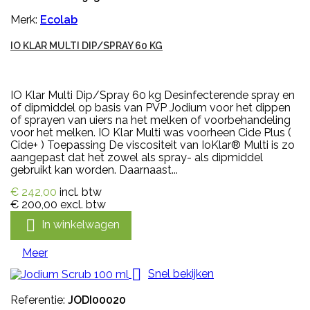
Merk:
Ecolab
IO KLAR MULTI DIP/SPRAY 60 KG
IO Klar Multi Dip/Spray 60 kg Desinfecterende spray en
of dipmiddel op basis van PVP Jodium voor het dippen
of sprayen van uiers na het melken of voorbehandeling
voor het melken. IO Klar Multi was voorheen Cide Plus (
Cide+ ) Toepassing De viscositeit van IoKlar® Multi is zo
aangepast dat het zowel als spray- als dipmiddel
gebruikt kan worden. Daarnaast...
€ 242,00
incl. btw
€ 200,00
excl. btw

In winkelwagen
Meer

Snel bekijken
Referentie:
JODI00020