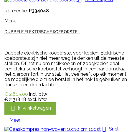
Referentie:
P334048
Merk:
DUBBELE ELEKTRISCHE KOEBORSTEL
Dubbele elektrische koeborstel voor koeien. Elektrische
koeborstels zijn niet meer weg te denken uit de meeste
stallen. Of het nu om melkkoeien of zoogkoeien gaat,
een elektrische koeborstel verhoogt in een handomdraai
het diercomfort in uw stal. Het vee heeft op elk moment
de mogelijkheid om de borstel in het hok te gebruiken en
dankzij een doordachte...
€ 2.805,00
incl. btw
€ 2.318,18
excl. btw

In winkelwagen
Meer

Snel