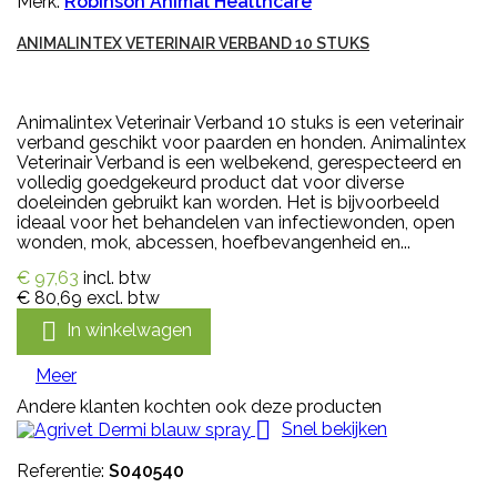
Merk:
Robinson Animal Healthcare
ANIMALINTEX VETERINAIR VERBAND 10 STUKS
Animalintex Veterinair Verband 10 stuks is een veterinair
verband geschikt voor paarden en honden. Animalintex
Veterinair Verband is een welbekend, gerespecteerd en
volledig goedgekeurd product dat voor diverse
doeleinden gebruikt kan worden. Het is bijvoorbeeld
ideaal voor het behandelen van infectiewonden, open
wonden, mok, abcessen, hoefbevangenheid en...
€ 97,63
incl. btw
€ 80,69
excl. btw

In winkelwagen
Meer
Andere klanten kochten ook deze producten

Snel bekijken
Referentie:
S040540