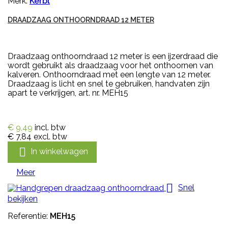
Merk:
Kerbl
DRAADZAAG ONTHOORNDRAAD 12 METER
Draadzaag onthoorndraad 12 meter is een ijzerdraad die
wordt gebruikt als draadzaag voor het onthoornen van
kalveren. Onthoorndraad met een lengte van 12 meter.
Draadzaag is licht en snel te gebruiken, handvaten zijn
apart te verkrijgen, art. nr. MEH15
€ 9,49
incl. btw
€ 7,84
excl. btw

In winkelwagen
Meer

Snel
bekijken
Referentie:
MEH15