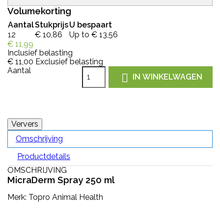
Volumekorting
Aantal
Stukprijs
U bespaart
12
€ 10,86
Up to € 13,56
€ 11,99
Inclusief belasting
€ 11,00
Exclusief belasting
Aantal

IN WINKELWAGEN
Omschrijving
Productdetails
OMSCHRIJVING
MicraDerm Spray 250 ml
Merk: Topro Animal Health