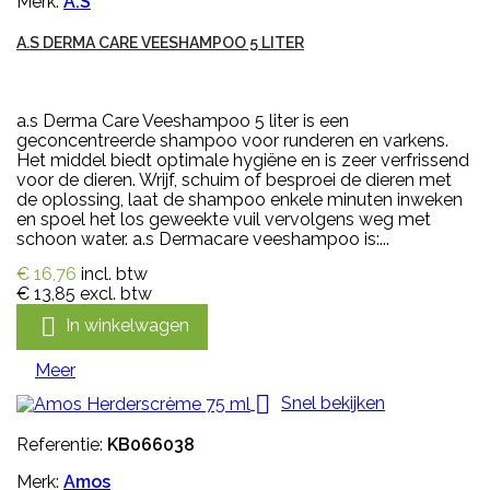
Merk:
A.S
A.S DERMA CARE VEESHAMPOO 5 LITER
a.s Derma Care Veeshampoo 5 liter is een
geconcentreerde shampoo voor runderen en varkens.
Het middel biedt optimale hygiëne en is zeer verfrissend
voor de dieren. Wrijf, schuim of besproei de dieren met
de oplossing, laat de shampoo enkele minuten inweken
en spoel het los geweekte vuil vervolgens weg met
schoon water. a.s Dermacare veeshampoo is:...
€ 16,76
incl. btw
€ 13,85
excl. btw

In winkelwagen
Meer

Snel bekijken
Referentie:
KB066038
Merk:
Amos