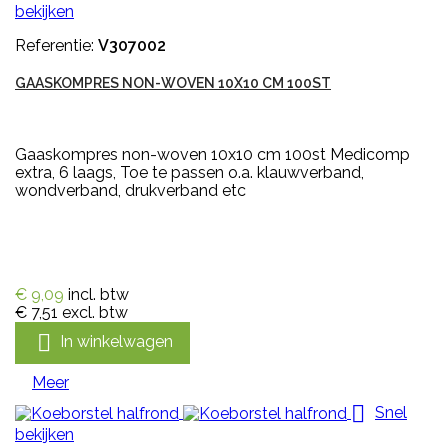
bekijken
Referentie:
V307002
GAASKOMPRES NON-WOVEN 10X10 CM 100ST
Gaaskompres non-woven 10x10 cm 100st Medicomp
extra, 6 laags, Toe te passen o.a. klauwverband,
wondverband, drukverband etc
€ 9,09
incl. btw
€ 7,51
excl. btw

In winkelwagen
Meer

Snel
bekijken