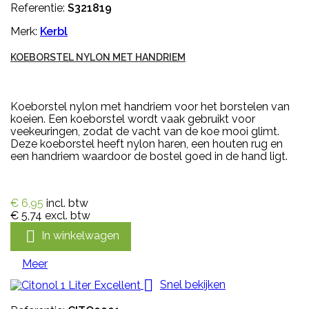
Referentie:
S321819
Merk:
Kerbl
KOEBORSTEL NYLON MET HANDRIEM
Koeborstel nylon met handriem voor het borstelen van
koeien. Een koeborstel wordt vaak gebruikt voor
veekeuringen, zodat de vacht van de koe mooi glimt.
Deze koeborstel heeft nylon haren, een houten rug en
een handriem waardoor de bostel goed in de hand ligt.
€ 6,95
incl. btw
€ 5,74
excl. btw

In winkelwagen
Meer

Snel bekijken