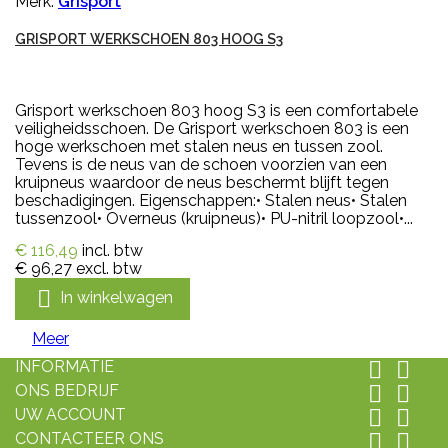
Merk:
Grisport
GRISPORT WERKSCHOEN 803 HOOG S3
Grisport werkschoen 803 hoog S3 is een comfortabele
veiligheidsschoen. De Grisport werkschoen 803 is een
hoge werkschoen met stalen neus en tussen zool.
Tevens is de neus van de schoen voorzien van een
kruipneus waardoor de neus beschermt blijft tegen
beschadigingen. Eigenschappen:• Stalen neus• Stalen
tussenzool• Overneus (kruipneus)• PU-nitril loopzool•...
€ 116,49
incl. btw
€ 96,27
excl. btw

In winkelwagen
Meer
INFORMATIE


ONS BEDRIJF


UW ACCOUNT


CONTACTEER ONS

