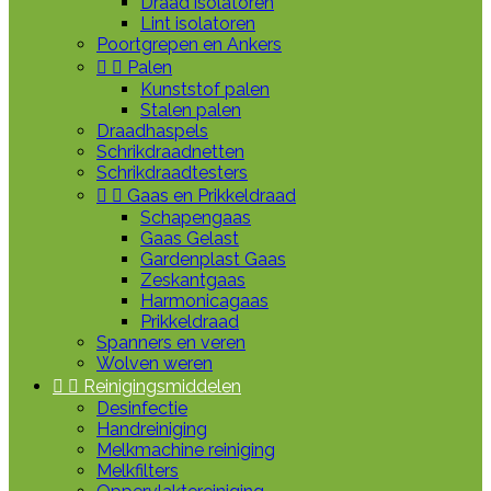
Draad isolatoren
Lint isolatoren
Poortgrepen en Ankers


Palen
Kunststof palen
Stalen palen
Draadhaspels
Schrikdraadnetten
Schrikdraadtesters


Gaas en Prikkeldraad
Schapengaas
Gaas Gelast
Gardenplast Gaas
Zeskantgaas
Harmonicagaas
Prikkeldraad
Spanners en veren
Wolven weren


Reinigingsmiddelen
Desinfectie
Handreiniging
Melkmachine reiniging
Melkfilters