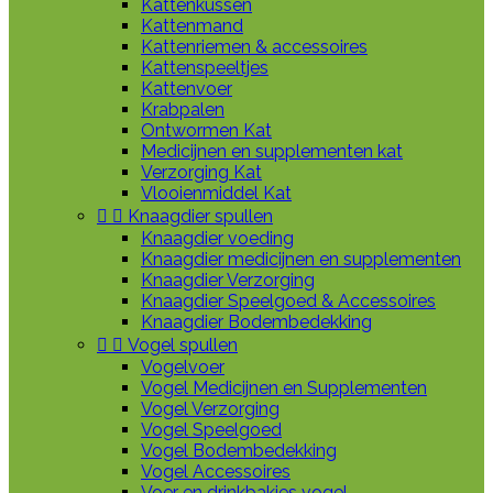
Kattenkussen
Kattenmand
Kattenriemen & accessoires
Kattenspeeltjes
Kattenvoer
Krabpalen
Ontwormen Kat
Medicijnen en supplementen kat
Verzorging Kat
Vlooienmiddel Kat


Knaagdier spullen
Knaagdier voeding
Knaagdier medicijnen en supplementen
Knaagdier Verzorging
Knaagdier Speelgoed & Accessoires
Knaagdier Bodembedekking


Vogel spullen
Vogelvoer
Vogel Medicijnen en Supplementen
Vogel Verzorging
Vogel Speelgoed
Vogel Bodembedekking
Vogel Accessoires
Voer en drinkbakjes vogel