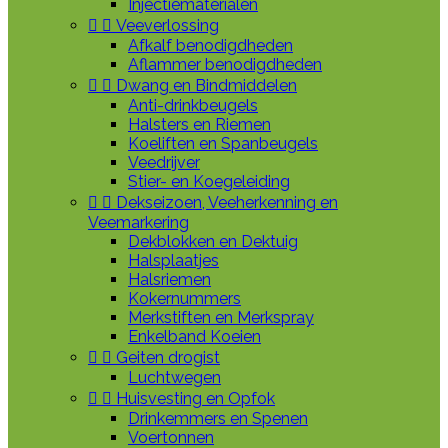
Injectiematerialen


Veeverlossing
Afkalf benodigdheden
Aflammer benodigdheden


Dwang en Bindmiddelen
Anti-drinkbeugels
Halsters en Riemen
Koeliften en Spanbeugels
Veedrijver
Stier- en Koegeleiding


Dekseizoen, Veeherkenning en
Veemarkering
Dekblokken en Dektuig
Halsplaatjes
Halsriemen
Kokernummers
Merkstiften en Merkspray
Enkelband Koeien


Geiten drogist
Luchtwegen


Huisvesting en Opfok
Drinkemmers en Spenen
Voertonnen