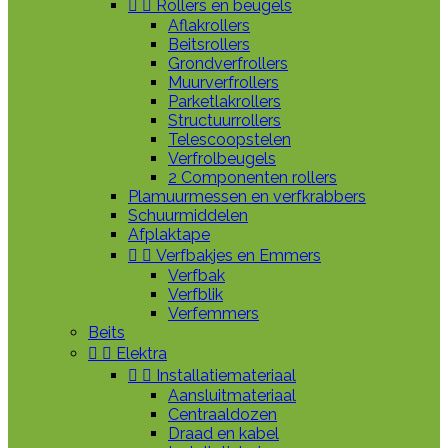


Rollers en beugels
Aflakrollers
Beitsrollers
Grondverfrollers
Muurverfrollers
Parketlakrollers
Structuurrollers
Telescoopstelen
Verfrolbeugels
2 Componenten rollers
Plamuurmessen en verfkrabbers
Schuurmiddelen
Afplaktape


Verfbakjes en Emmers
Verfbak
Verfblik
Verfemmers
Beits


Elektra


Installatiemateriaal
Aansluitmateriaal
Centraaldozen
Draad en kabel