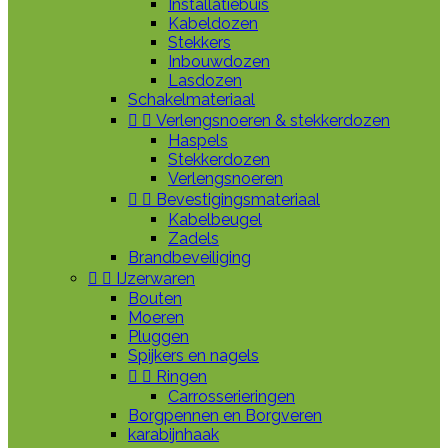
Installatiebuis
Kabeldozen
Stekkers
Inbouwdozen
Lasdozen
Schakelmateriaal


Verlengsnoeren & stekkerdozen
Haspels
Stekkerdozen
Verlengsnoeren


Bevestigingsmateriaal
Kabelbeugel
Zadels
Brandbeveiliging


IJzerwaren
Bouten
Moeren
Pluggen
Spijkers en nagels


Ringen
Carrosserieringen
Borgpennen en Borgveren
karabijnhaak