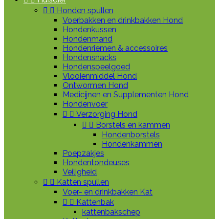


Honden spullen
Voerbakken en drinkbakken Hond
Hondenkussen
Hondenmand
Hondenriemen & accessoires
Hondensnacks
Hondenspeelgoed
Vlooienmiddel Hond
Ontwormen Hond
Medicijnen en Supplementen Hond
Hondenvoer


Verzorging Hond


Borstels en kammen
Hondenborstels
Hondenkammen
Poepzakjes
Hondentondeuses
Veiligheid


Katten spullen
Voer- en drinkbakken Kat


Kattenbak
kattenbakschep