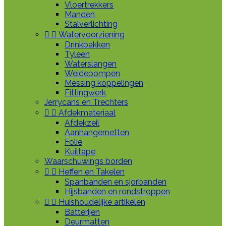
Vloertrekkers
Manden
Stalverlichting


Watervoorziening
Drinkbakken
Tyleen
Waterslangen
Weidepompen
Messing koppelingen
Fittingwerk
Jerrycans en Trechters


Afdekmateriaal
Afdekzeil
Aanhangernetten
Folie
Kuiltape
Waarschuwings borden


Heffen en Takelen
Spanbanden en sjorbanden
Hijsbanden en rondstroppen


Huishoudelijke artikelen
Batterijen
Deurmatten