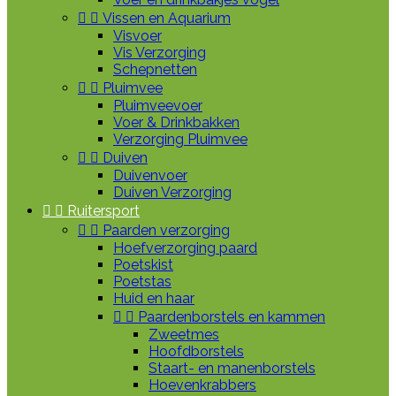


Vissen en Aquarium
Visvoer
Vis Verzorging
Schepnetten


Pluimvee
Pluimveevoer
Voer & Drinkbakken
Verzorging Pluimvee


Duiven
Duivenvoer
Duiven Verzorging


Ruitersport


Paarden verzorging
Hoefverzorging paard
Poetskist
Poetstas
Huid en haar


Paardenborstels en kammen
Zweetmes
Hoofdborstels
Staart- en manenborstels
Hoevenkrabbers