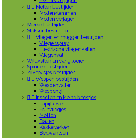
Eksters verjagen


Mollen bestrijden
Mollenklemmen
Mollen verjagen
Mieren bestrijden
Slakken bestrijden


Vliegen en muggen bestrijden
Vliegenspray
Elektrische vliegenvallen
Vliegenval
Wildvallen en vangkooien
Spinnen bestrijden
Zilvervisjes bestrijden


Wespen bestrijden
Wespenvallen
Wespengif


Insecten en kleine beestjes
Tapijtkever
Fruitvliegjes
Motten
Dazen
Kakkerlakken
Bedwantsen