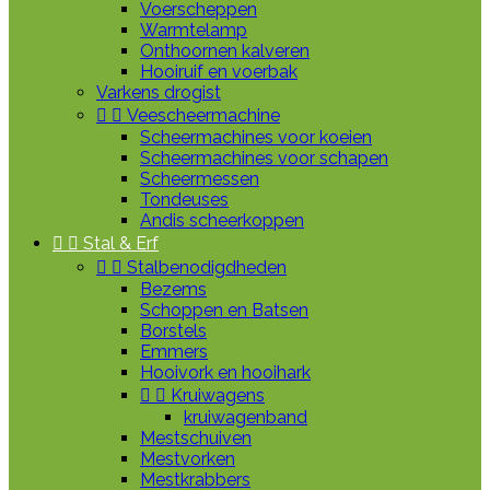
Voerscheppen
Warmtelamp
Onthoornen kalveren
Hooiruif en voerbak
Varkens drogist


Veescheermachine
Scheermachines voor koeien
Scheermachines voor schapen
Scheermessen
Tondeuses
Andis scheerkoppen


Stal & Erf


Stalbenodigdheden
Bezems
Schoppen en Batsen
Borstels
Emmers
Hooivork en hooihark


Kruiwagens
kruiwagenband
Mestschuiven
Mestvorken
Mestkrabbers