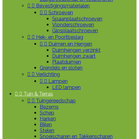


Bevestigingsmaterialen


Schroeven
Spaanplaatschroeven
Vlonderschroeven
Gipsplaatschroeven


Hek- en Poortbeslag


Duimen en Hengen
Duimhengen verzinkt
Duimhengen zwart
Plaatduimen
Grendels en sloten


Verlichting


Lampen
LED lampen


Tuin & Terras


Tuingereedschap
Bezems
Schep
Harken
Bijlen
Stelen
Snoeischaren en Takkenscharen