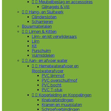


Meubelbeslag en accessoires
Glijnagels & Vilt


Hang- en Sluitwerk
Cilindersloten
Scharnieren
Bouwmaterialen


Lijmen & Kitten
Lijm- en kit verwijderaars
Lijm
Kit
Purschuim
Vulmiddelen


Aan- en afvoer water


Hemelwaterafvoer en
Rioolwaterafvoer
PVC lijmmof
PVC overschuifmof
PVC bocht
PVC T-stuk


Koperleiding en Koppelingen
Knelverbindingen
Kranen en muurplaten
Schroefverbindingen