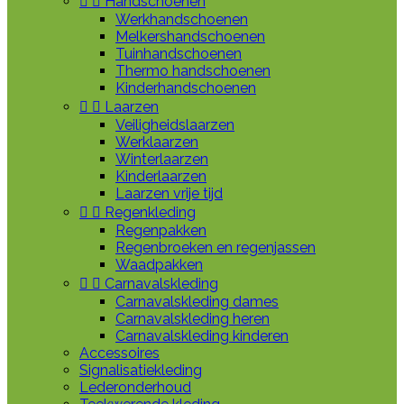


Handschoenen
Werkhandschoenen
Melkershandschoenen
Tuinhandschoenen
Thermo handschoenen
Kinderhandschoenen


Laarzen
Veiligheidslaarzen
Werklaarzen
Winterlaarzen
Kinderlaarzen
Laarzen vrije tijd


Regenkleding
Regenpakken
Regenbroeken en regenjassen
Waadpakken


Carnavalskleding
Carnavalskleding dames
Carnavalskleding heren
Carnavalskleding kinderen
Accessoires
Signalisatiekleding
Lederonderhoud