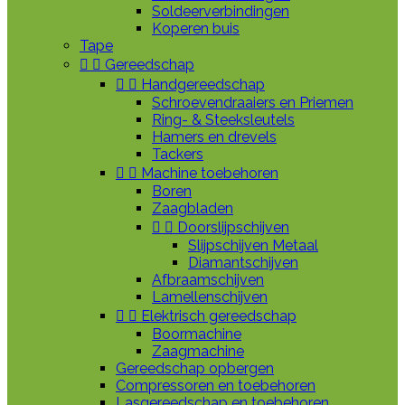
Soldeerverbindingen
Koperen buis
Tape


Gereedschap


Handgereedschap
Schroevendraaiers en Priemen
Ring- & Steeksleutels
Hamers en drevels
Tackers


Machine toebehoren
Boren
Zaagbladen


Doorslijpschijven
Slijpschijven Metaal
Diamantschijven
Afbraamschijven
Lamellenschijven


Elektrisch gereedschap
Boormachine
Zaagmachine
Gereedschap opbergen
Compressoren en toebehoren
Lasgereedschap en toebehoren