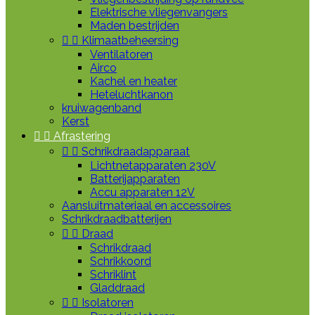
Elektrische vliegenvangers
Maden bestrijden


Klimaatbeheersing
Ventilatoren
Airco
Kachel en heater
Heteluchtkanon
kruiwagenband
Kerst


Afrastering


Schrikdraadapparaat
Lichtnetapparaten 230V
Batterijapparaten
Accu apparaten 12V
Aansluitmateriaal en accessoires
Schrikdraadbatterijen


Draad
Schrikdraad
Schrikkoord
Schriklint
Gladdraad


Isolatoren