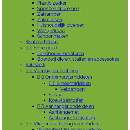
Plastic zakken
Sponzen en Zemen
Zaklampen
Zakmessen
Huishoudelijk diversen
Waslijndraad
Schoonmaken
Winterartikelen


Speelgoed
Landbouw miniaturen
Boerderij dieren, stallen en accessoires
Vuurwerk


Voertuig en Techniek


Onderhoudsmiddelen


Smeermiddelen
Vetpatroon
Spray
Koelvloeistoffen


Aanhanger onderdelen
Aanhangernet
Aanhanger verlichting


Vliegen bestrijding veehouderij
Vliegenbestrijding op rundvee