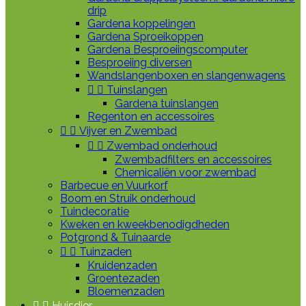
drip
Gardena koppelingen
Gardena Sproeikoppen
Gardena Besproeiingscomputer
Besproeiing diversen
Wandslangenboxen en slangenwagens


Tuinslangen
Gardena tuinslangen
Regenton en accessoires


Vijver en Zwembad


Zwembad onderhoud
Zwembadfilters en accessoires
Chemicaliën voor zwembad
Barbecue en Vuurkorf
Boom en Struik onderhoud
Tuindecoratie
Kweken en kweekbenodigdheden
Potgrond & Tuinaarde


Tuinzaden
Kruidenzaden
Groentezaden
Bloemenzaden


Huisdier