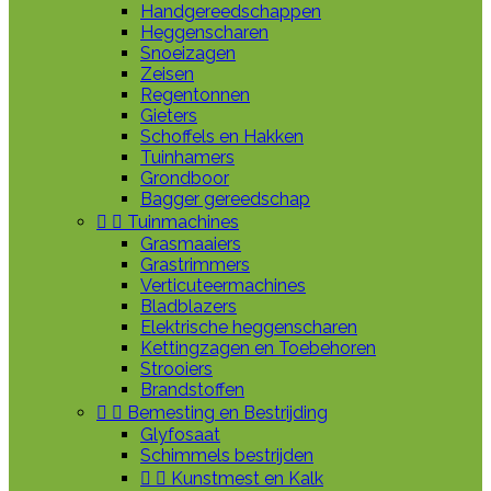
Handgereedschappen
Heggenscharen
Snoeizagen
Zeisen
Regentonnen
Gieters
Schoffels en Hakken
Tuinhamers
Grondboor
Bagger gereedschap


Tuinmachines
Grasmaaiers
Grastrimmers
Verticuteermachines
Bladblazers
Elektrische heggenscharen
Kettingzagen en Toebehoren
Strooiers
Brandstoffen


Bemesting en Bestrijding
Glyfosaat
Schimmels bestrijden


Kunstmest en Kalk