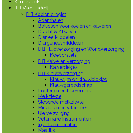
Kennisbank


Veehouderij


Koeien drogist
Ademhalen
Bolussen voor koeien en kalveren
Dracht & Afkalven
Diarree Middelen
Diergeneesmiddelen


Huidverzorging en Wondverzorging
Koeborstels


Kalveren verzorging
Kalverdekjes


Klauwverzorging
Klauwlijm en klauwblokjes
Klauwgereedschap
Likstenen en Likemmers
Melkziekte
Slepende melkziekte
Mineralen en Vitaminen
Uierverzorging
Veterinaire Instrumenten
Injectiematerialen
Mastitis