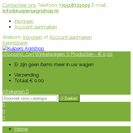
Contacteer ons
Telefoon:
+31518721029
E-mail:
info@kuipersagrishop.nl
Inloggen
Account aanmaken
Welkom,
Inloggen
of
Account aanmaken
Kennisbank
shopping_cart
Winkelwagen:
0
Producten - € 0,00
Er zijn geen items meer in uw wagen
Verzending
Totaal
€ 0,00
Afrekenen


Zoeken



Home