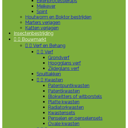
Eikenprocessierups
Meikever
Spint
Houtworm en Boktor bestrijden
Marters verjagen
Katten verjagen
Insectenbestrijding


Bouwmarkt


Verf en Behang


Verf
Grondverf
Hoogglans verf
Zijdeglans verf
Spuitlakken


Kwasten
Patentpuntkwasten
Patentkwasten
Blokwitters of witborstels
Platte kwasten
Radiatorkwasten
Kwastensets
Penselen en penselensets
Ovale kwasten