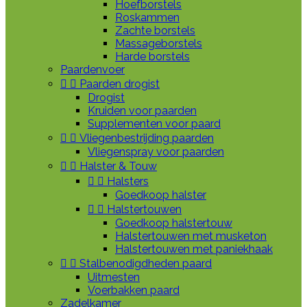
Hoefborstels
Roskammen
Zachte borstels
Massageborstels
Harde borstels
Paardenvoer


Paarden drogist
Drogist
Kruiden voor paarden
Supplementen voor paard


Vliegenbestrijding paarden
Vliegenspray voor paarden


Halster & Touw


Halsters
Goedkoop halster


Halstertouwen
Goedkoop halstertouw
Halstertouwen met musketon
Halstertouwen met paniekhaak


Stalbenodigdheden paard
Uitmesten
Voerbakken paard
Zadelkamer