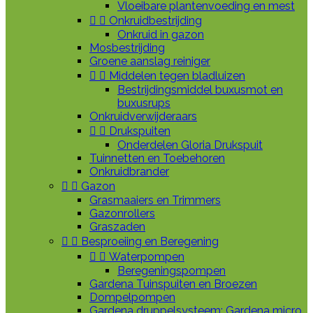
Vloeibare plantenvoeding en mest


Onkruidbestrijding
Onkruid in gazon
Mosbestrijding
Groene aanslag reiniger


Middelen tegen bladluizen
Bestrijdingsmiddel buxusmot en
buxusrups
Onkruidverwijderaars


Drukspuiten
Onderdelen Gloria Drukspuit
Tuinnetten en Toebehoren
Onkruidbrander


Gazon
Grasmaaiers en Trimmers
Gazonrollers
Graszaden


Besproeiing en Beregening


Waterpompen
Beregeningspompen
Gardena Tuinspuiten en Broezen
Dompelpompen
Gardena druppelsysteem: Gardena micro