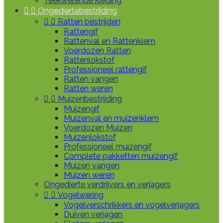
Teekwerende kleding


Ongediertebestrijding


Ratten bestrijden
Rattengif
Rattenval en Rattenklem
Voerdozen Ratten
Rattenlokstof
Professioneel rattengif
Ratten vangen
Ratten weren


Muizenbestrijding
Muizengif
Muizenval en muizenklem
Voerdozen Muizen
Muizenlokstof
Professioneel muizengif
Complete pakketten muizengif
Muizen vangen
Muizen weren
Ongedierte verdrijvers en verjagers


Vogelwering
Vogelverschrikkers en vogelverjagers
Duiven verjagen