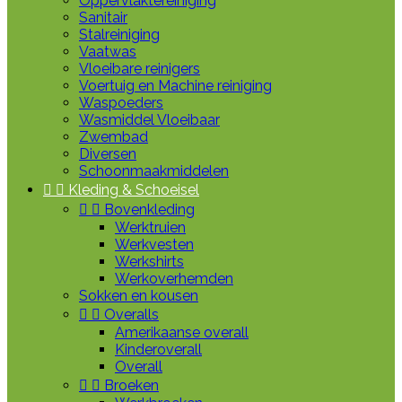
Oppervlaktereiniging
Sanitair
Stalreiniging
Vaatwas
Vloeibare reinigers
Voertuig en Machine reiniging
Waspoeders
Wasmiddel Vloeibaar
Zwembad
Diversen
Schoonmaakmiddelen


Kleding & Schoeisel


Bovenkleding
Werktruien
Werkvesten
Werkshirts
Werkoverhemden
Sokken en kousen


Overalls
Amerikaanse overall
Kinderoverall
Overall


Broeken