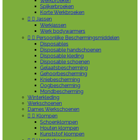
Werkbroeken
Spijkerbroeken
Korte Werkbroeken


Jassen
Werkjassen
Werk bodywarmers


Persoonlijke Beschermingsmiddelen
Disposables
Disposable handschoenen
Disposable kleding
Disposable schoenen
Gelaatsbescherming
Gehoorbescherming
Kniebescherming
Oogbescherming
Mondbescherming
Winterkleding
Werkschoenen
Dames Werkschoenen


Klompen
Schoenklompen
Houten klompen
Kunststof klompen