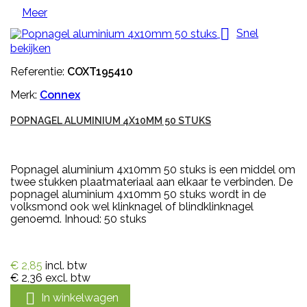
Meer

Snel
bekijken
Referentie:
COXT195410
Merk:
Connex
POPNAGEL ALUMINIUM 4X10MM 50 STUKS
Popnagel aluminium 4x10mm 50 stuks is een middel om
twee stukken plaatmateriaal aan elkaar te verbinden. De
popnagel aluminium 4x10mm 50 stuks wordt in de
volksmond ook wel klinknagel of blindklinknagel
genoemd. Inhoud: 50 stuks
€ 2,85
incl. btw
€ 2,36
excl. btw

In winkelwagen