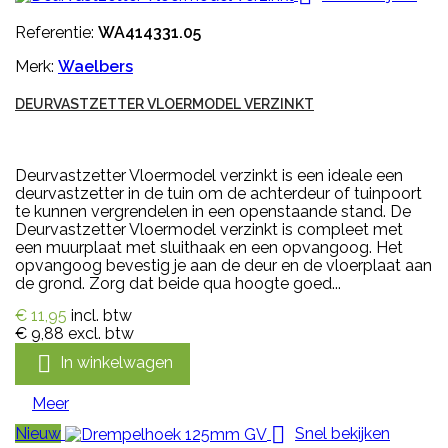
Referentie:
WA414331.05
Merk:
Waelbers
DEURVASTZETTER VLOERMODEL VERZINKT
Deurvastzetter Vloermodel verzinkt is een ideale een
deurvastzetter in de tuin om de achterdeur of tuinpoort
te kunnen vergrendelen in een openstaande stand. De
Deurvastzetter Vloermodel verzinkt is compleet met
een muurplaat met sluithaak en een opvangoog. Het
opvangoog bevestig je aan de deur en de vloerplaat aan
de grond. Zorg dat beide qua hoogte goed...
€ 11,95
incl. btw
€ 9,88
excl. btw

In winkelwagen
Meer

Nieuw
Snel bekijken