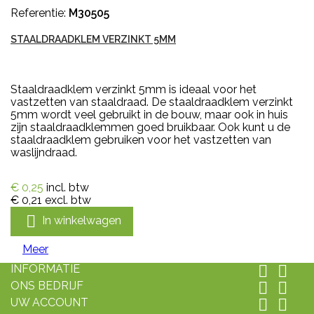
Referentie:
M30505
STAALDRAADKLEM VERZINKT 5MM
Staaldraadklem verzinkt 5mm is ideaal voor het
vastzetten van staaldraad. De staaldraadklem verzinkt
5mm wordt veel gebruikt in de bouw, maar ook in huis
zijn staaldraadklemmen goed bruikbaar. Ook kunt u de
staaldraadklem gebruiken voor het vastzetten van
waslijndraad.
€ 0,25
incl. btw
€ 0,21
excl. btw

In winkelwagen
Meer
INFORMATIE


ONS BEDRIJF


UW ACCOUNT

