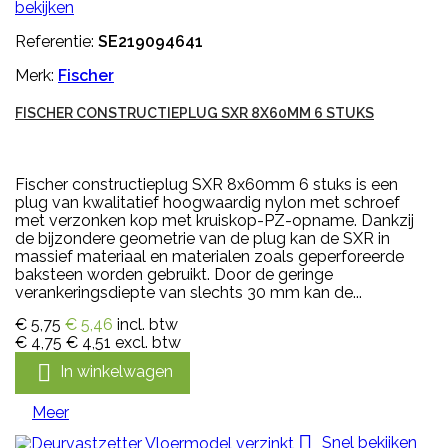
bekijken
Referentie:
SE219094641
Merk:
Fischer
FISCHER CONSTRUCTIEPLUG SXR 8X60MM 6 STUKS
Fischer constructieplug SXR 8x60mm 6 stuks is een
plug van kwalitatief hoogwaardig nylon met schroef
met verzonken kop met kruiskop-PZ-opname. Dankzij
de bijzondere geometrie van de plug kan de SXR in
massief materiaal en materialen zoals geperforeerde
baksteen worden gebruikt. Door de geringe
verankeringsdiepte van slechts 30 mm kan de...
€ 5,75
€ 5,46
incl. btw
€ 4,75
€ 4,51
excl. btw

In winkelwagen
Meer

Snel bekijken