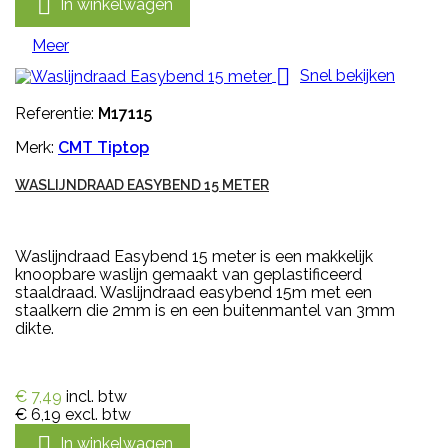

In winkelwagen
Meer

Snel bekijken
Referentie:
M17115
Merk:
CMT Tiptop
WASLIJNDRAAD EASYBEND 15 METER
Waslijndraad Easybend 15 meter is een makkelijk
knoopbare waslijn gemaakt van geplastificeerd
staaldraad. Waslijndraad easybend 15m met een
staalkern die 2mm is en een buitenmantel van 3mm
dikte.
€ 7,49
incl. btw
€ 6,19
excl. btw

In winkelwagen