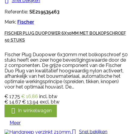

Snel bekijken
Referentie:
SE219535463
Merk:
Fischer
FISCHER PLUG DUOPOWER 6X30MM MET BOLKOPSCHROEF
50 STUKS
Fischer Plug Duopower 6x30mm met bolkopschroef 50
stuks heeft een zeer hoge bevestigingswaarde door de
2 componenten. De grijze component van de Fischer
Duo Plug van kwalitatief hoogwaardig nylon activeert,
afhankelijk van het bouwmateriaal, automatische het
optimale werkingsprincipe (spreiden, tikken, knopen)
voor het optimaal houvast. De...
€ 17,75
€ 16,86
incl. btw
€ 14,67
€ 13,94
excl. btw

In winkelwagen
Meer

Snel bekijken