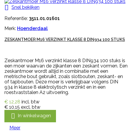

Snel bekijken
Referentie:
3511.01.01601
Merk:
Hoenderdaal
ZESKANTMOER M16 VERZINKT KLASSE 8 DIN934 100 STUKS
Zeskantmoer M16 verzinkt klasse 8 DIN934 100 stuks is
een moer waarvan de zijkanten een zeskant vormen. Een
zeskantmoer wordt altijd in combinatie met een
metrische bout gebruikt, zoals slotbouten, zeskant- en
of tapbouten. Deze moer is verkrijgbaar volgens DIN
934 in klasse 8 elektrolytisch verzinkt en in een
roestvaststalen A2 uitvoering.
€ 12,28
incl. btw
€ 10,15
excl. btw

In winkelwagen
Meer