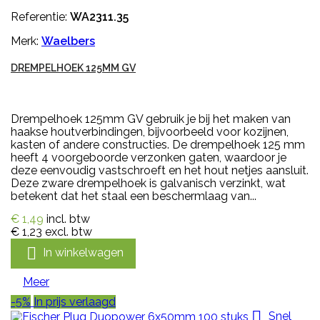
Referentie:
WA2311.35
Merk:
Waelbers
DREMPELHOEK 125MM GV
Drempelhoek 125mm GV gebruik je bij het maken van
haakse houtverbindingen, bijvoorbeeld voor kozijnen,
kasten of andere constructies. De drempelhoek 125 mm
heeft 4 voorgeboorde verzonken gaten, waardoor je
deze eenvoudig vastschroeft en het hout netjes aansluit.
Deze zware drempelhoek is galvanisch verzinkt, wat
betekent dat het staal een beschermlaag van...
€ 1,49
incl. btw
€ 1,23
excl. btw

In winkelwagen
Meer
-5%
In prijs verlaagd

Snel