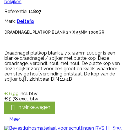
bekijken
Referentie:
11807
Merk:
Deltafix
DRAADNAGEL PLATKOP BLANK 2.7 X 55MM 1000GR
Draadnagel platkop blank 2.7 x 55mm 1000gr is een
blanke draadnagel / spijker met platte kop. Deze
draadnagel verbindt hout met hout. De platte kop van
deze spijker zorgt voor een groot drukvlak, waardoor
een stevige houtverbinding ontstaat. De kop van de
spijker blijft zichtbaar. DIN 1151B
€ 6,99
incl. btw
€ 5,78
excl. btw

In winkelwagen
Meer

Snel