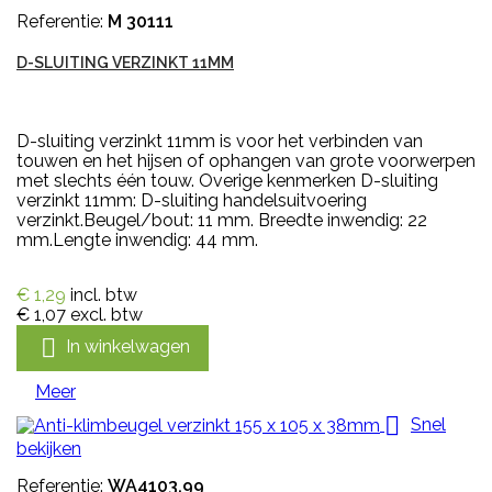
Referentie:
M 30111
D-SLUITING VERZINKT 11MM
D-sluiting verzinkt 11mm is voor het verbinden van
touwen en het hijsen of ophangen van grote voorwerpen
met slechts één touw. Overige kenmerken D-sluiting
verzinkt 11mm: D-sluiting handelsuitvoering
verzinkt.Beugel/bout: 11 mm. Breedte inwendig: 22
mm.Lengte inwendig: 44 mm.
€ 1,29
incl. btw
€ 1,07
excl. btw

In winkelwagen
Meer

Snel
bekijken
Referentie:
WA4103.99