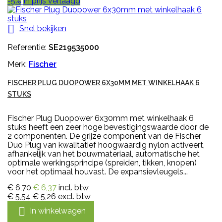
-5%
In prijs verlaagd

Snel bekijken
Referentie:
SE219535000
Merk:
Fischer
FISCHER PLUG DUOPOWER 6X30MM MET WINKELHAAK 6
STUKS
Fischer Plug Duopower 6x30mm met winkelhaak 6
stuks heeft een zeer hoge bevestigingswaarde door de
2 componenten. De grijze component van de Fischer
Duo Plug van kwalitatief hoogwaardig nylon activeert,
afhankelijk van het bouwmateriaal, automatische het
optimale werkingsprincipe (spreiden, tikken, knopen)
voor het optimaal houvast. De expansievleugels...
€ 6,70
€ 6,37
incl. btw
€ 5,54
€ 5,26
excl. btw

In winkelwagen