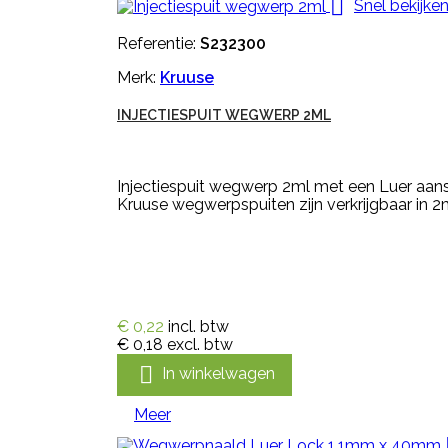

Snel bekijke
Referentie:
S232300
Merk:
Kruuse
INJECTIESPUIT WEGWERP 2ML
Injectiespuit wegwerp 2ml met een Luer aans
Kruuse wegwerpspuiten zijn verkrijgbaar in 2
€ 0,22
incl. btw
€ 0,18
excl. btw

In winkelwagen
Meer