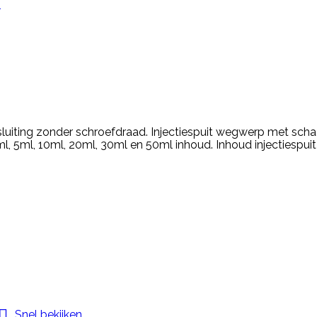
n
luiting zonder schroefdraad. Injectiespuit wegwerp met scha
ml, 5ml, 10ml, 20ml, 30ml en 50ml inhoud. Inhoud injectiespu

Snel bekijken