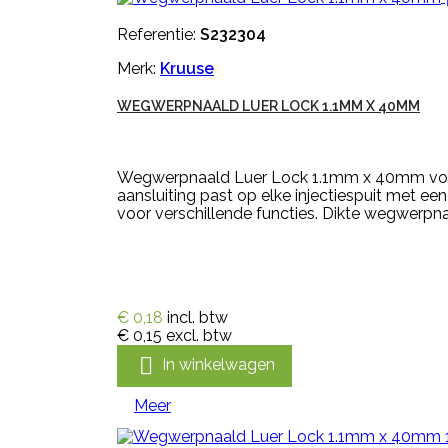
Referentie:
S232304
Merk:
Kruuse
WEGWERPNAALD LUER LOCK 1.1MM X 40MM
Wegwerpnaald Luer Lock 1.1mm x 40mm voor 
aansluiting past op elke injectiespuit met e
voor verschillende functies. Dikte wegwerpn
€ 0,18
incl. btw
€ 0,15
excl. btw

In winkelwagen
Meer