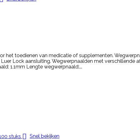
het toedienen van medicatie of supplementen. Wegwerpnaa
en Luer Lock aansluiting. Wegwerpnaalden met verschillende a
aald: 1.1mm Lengte wegwerpnaald:...

Snel bekijken