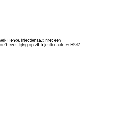
merk Henke. Injectienaald met een
roefbevestiging op zit. Injectienaalden HSW