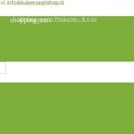
il:
info@kuipersagrishop.nl
shopping_cart
Winkelwagen:
0
Producten - € 0,00