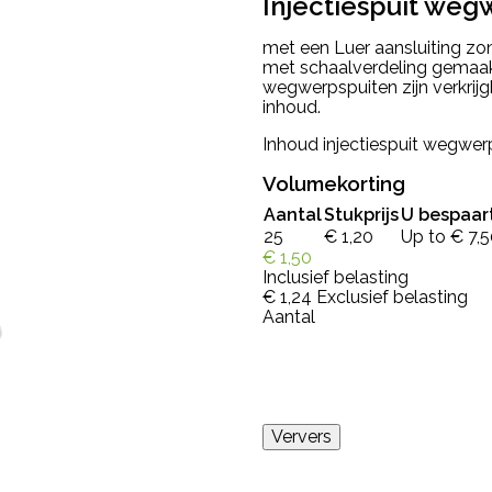
Injectiespuit we
met een Luer aansluiting zo
met schaalverdeling gemaakt
wegwerpspuiten zijn verkrijg
inhoud.
Inhoud injectiespuit wegwer
Volumekorting
Aantal
Stukprijs
U bespaar
25
€ 1,20
Up to € 7,
€ 1,50
Inclusief belasting
€ 1,24
Exclusief belasting
Aantal