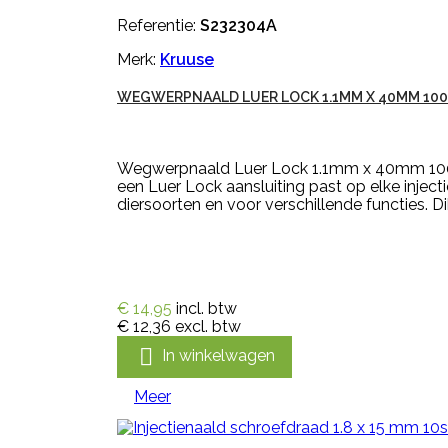
Referentie:
S232304A
Merk:
Kruuse
WEGWERPNAALD LUER LOCK 1.1MM X 40MM 10
Wegwerpnaald Luer Lock 1.1mm x 40mm 100 s
een Luer Lock aansluiting past op elke inje
diersoorten en voor verschillende functies. 
€ 14,95
incl. btw
€ 12,36
excl. btw

In winkelwagen
Meer