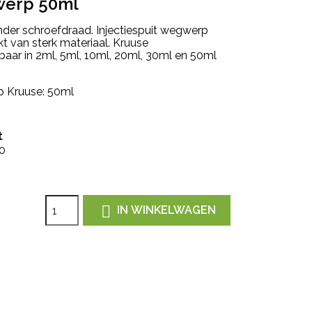
gwerp 50ml
nder schroefdraad. Injectiespuit wegwerp
 van sterk materiaal. Kruuse
baar in 2ml, 5ml, 10ml, 20ml, 30ml en 50ml
p Kruuse: 50ml
t
50

IN WINKELWAGEN