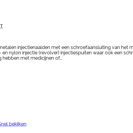
ST
metalen injectienaalden met een schroefaansluiting van het 
en nylon injectie (revolver) injectiespuiten waar ook een sch
g hebben met medicijnen of...
Snel bekijken