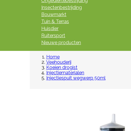
Ongediertebestrijding
Insectenbestrijding
Bouwmarkt
Tuin & Terras
Huisdier
Ruitersport
Nieuwe producten
Home
Veehouderij
Koeien drogist
Injectiematerialen
Injectiespuit wegwerp 50ml