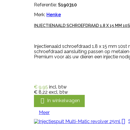
Referentie:
S190310
Merk:
Henke
INJECTIENAALD SCHROEFDRAAD 1.8 X 15 MM 10
Injectienaald schroefdraad 1.8 x 15 mm 10st 
schroefdraad aansluiting passen op metalen- 
Premium voor als uw dieren een injectie nodi
€ 9,95
incl. btw
€ 8,22
excl. btw

In winkelwagen
Meer
