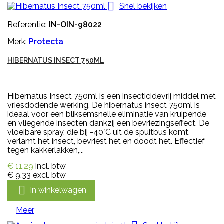

Snel bekijken
Referentie:
IN-OIN-98022
Merk:
Protecta
HIBERNATUS INSECT 750ML
Hibernatus Insect 750ml is een insecticidevrij middel met
vriesdodende werking. De hibernatus insect 750ml is
ideaal voor een bliksemsnelle eliminatie van kruipende
en vliegende insecten dankzij een bevriezingseffect. De
vloeibare spray, die bij -40°C uit de spuitbus komt,
verlamt het insect, bevriest het en doodt het. Effectief
tegen kakkerlakken,...
€ 11,29
incl. btw
€ 9,33
excl. btw

In winkelwagen
Meer