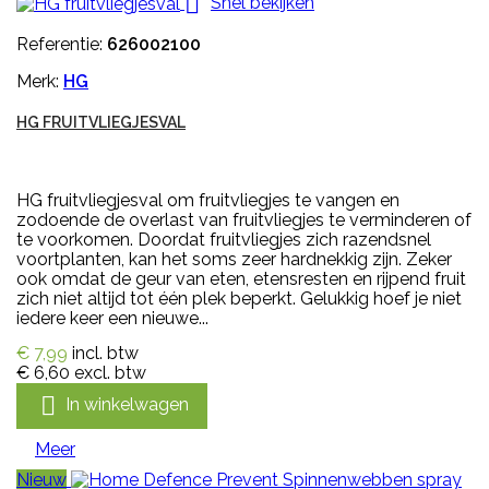

Snel bekijken
Referentie:
626002100
Merk:
HG
HG FRUITVLIEGJESVAL
HG fruitvliegjesval om fruitvliegjes te vangen en
zodoende de overlast van fruitvliegjes te verminderen of
te voorkomen. Doordat fruitvliegjes zich razendsnel
voortplanten, kan het soms zeer hardnekkig zijn. Zeker
ook omdat de geur van eten, etensresten en rijpend fruit
zich niet altijd tot één plek beperkt. Gelukkig hoef je niet
iedere keer een nieuwe...
€ 7,99
incl. btw
€ 6,60
excl. btw

In winkelwagen
Meer
Nieuw