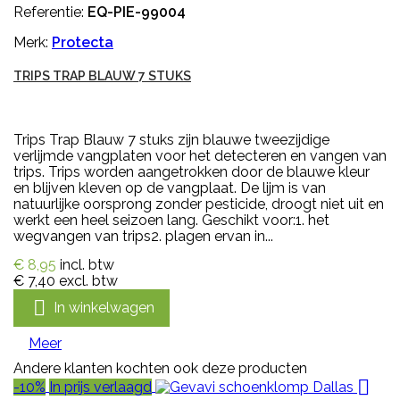
Referentie:
EQ-PIE-99004
Merk:
Protecta
TRIPS TRAP BLAUW 7 STUKS
Trips Trap Blauw 7 stuks zijn blauwe tweezijdige
verlijmde vangplaten voor het detecteren en vangen van
trips. Trips worden aangetrokken door de blauwe kleur
en blijven kleven op de vangplaat. De lijm is van
natuurlijke oorsprong zonder pesticide, droogt niet uit en
werkt een heel seizoen lang. Geschikt voor:1. het
wegvangen van trips2. plagen ervan in...
€ 8,95
incl. btw
€ 7,40
excl. btw

In winkelwagen
Meer
Andere klanten kochten ook deze producten

-10%
In prijs verlaagd