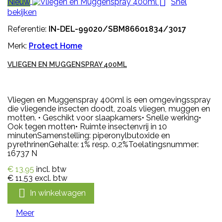

Nieuw
Snel
bekijken
Referentie:
IN-DEL-99020/SBM86601834/3017
Merk:
Protect Home
VLIEGEN EN MUGGENSPRAY 400ML
Vliegen en Muggenspray 400ml is een omgevingsspray
die vliegende insecten doodt, zoals vliegen, muggen en
motten. • Geschikt voor slaapkamers• Snelle werking•
Ook tegen motten• Ruimte insectenvrij in 10
minutenSamenstelling: piperonylbutoxide en
pyrethrinenGehalte: 1% resp. 0,2%Toelatingsnummer:
16737 N
€ 13,95
incl. btw
€ 11,53
excl. btw

In winkelwagen
Meer