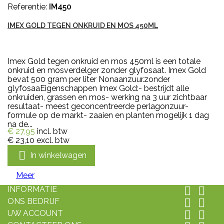
Referentie:
IM450
IMEX GOLD TEGEN ONKRUID EN MOS 450ML
Imex Gold tegen onkruid en mos 450ml is een totale
onkruid en mosverdelger zonder glyfosaat. Imex Gold
bevat 500 gram per liter Nonaanzuur.zonder
glyfosaaEigenschappen Imex Gold:- bestrijdt alle
onkruiden, grassen en mos- werking na 3 uur zichtbaar
resultaat- meest geconcentreerde perlagonzuur-
formule op de markt- zaaien en planten mogelijk 1 dag
na de...
€ 27,95
incl. btw
€ 23,10
excl. btw

In winkelwagen
Meer
INFORMATIE


ONS BEDRIJF


UW ACCOUNT

