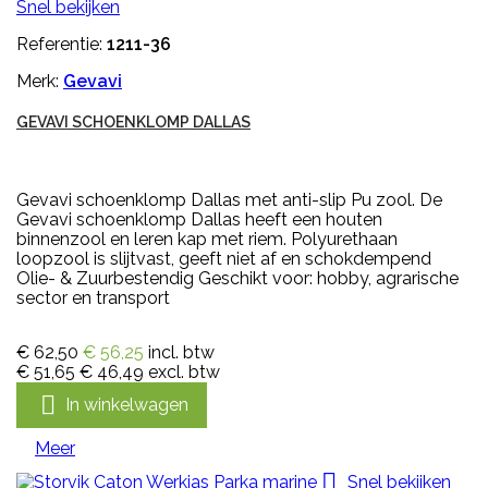
Snel bekijken
Referentie:
1211-36
Merk:
Gevavi
GEVAVI SCHOENKLOMP DALLAS
Gevavi schoenklomp Dallas met anti-slip Pu zool. De
Gevavi schoenklomp Dallas heeft een houten
binnenzool en leren kap met riem. Polyurethaan
loopzool is slijtvast, geeft niet af en schokdempend
Olie- & Zuurbestendig Geschikt voor: hobby, agrarische
sector en transport
€ 62,50
€ 56,25
incl. btw
€ 51,65
€ 46,49
excl. btw

In winkelwagen
Meer

Snel bekijken