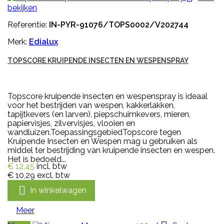
bekijken
Referentie:
IN-PYR-91076/TOPS0002/V202744
Merk:
Edialux
TOPSCORE KRUIPENDE INSECTEN EN WESPENSPRAY
Topscore kruipende insecten en wespenspray is ideaal
voor het bestrijden van wespen, kakkerlakken,
tapijtkevers (en larven), piepschuimkevers, mieren,
papiervisjes, zilvervisjes, vlooien en
wandluizen.ToepassingsgebiedTopscore tegen
Kruipende Insecten en Wespen mag u gebruiken als
middel ter bestrijding van kruipende insecten en wespen.
Het is bedoeld...
€ 12,45
incl. btw
€ 10,29
excl. btw

In winkelwagen
Meer