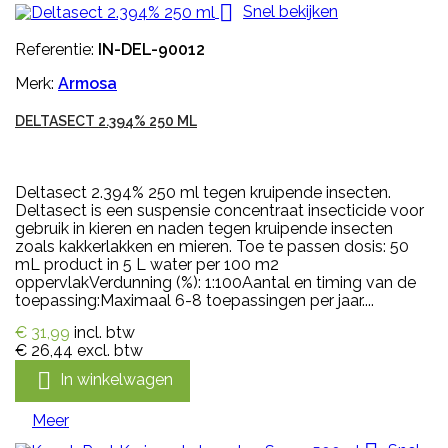

Snel bekijken
Referentie:
IN-DEL-90012
Merk:
Armosa
DELTASECT 2.394% 250 ML
Deltasect 2.394% 250 ml tegen kruipende insecten.
Deltasect is een suspensie concentraat insecticide voor
gebruik in kieren en naden tegen kruipende insecten
zoals kakkerlakken en mieren. Toe te passen dosis: 50
mL product in 5 L water per 100 m2
oppervlakVerdunning (%): 1:100Aantal en timing van de
toepassing:Maximaal 6-8 toepassingen per jaar....
€ 31,99
incl. btw
€ 26,44
excl. btw

In winkelwagen
Meer