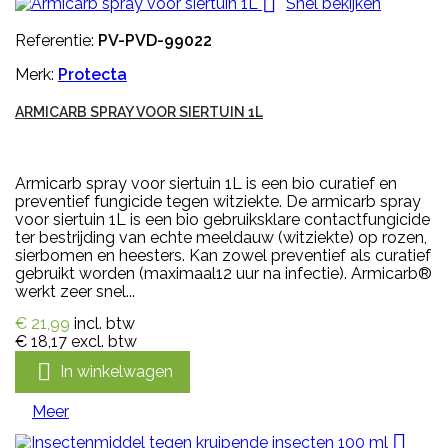

Snel bekijken
Referentie:
PV-PVD-99022
Merk:
Protecta
ARMICARB SPRAY VOOR SIERTUIN 1L
Armicarb spray voor siertuin 1L is een bio curatief en
preventief fungicide tegen witziekte. De armicarb spray
voor siertuin 1L is een bio gebruiksklare contactfungicide
ter bestrijding van echte meeldauw (witziekte) op rozen,
sierbomen en heesters. Kan zowel preventief als curatief
gebruikt worden (maximaal12 uur na infectie). Armicarb®
werkt zeer snel...
€ 21,99
incl. btw
€ 18,17
excl. btw

In winkelwagen
Meer
