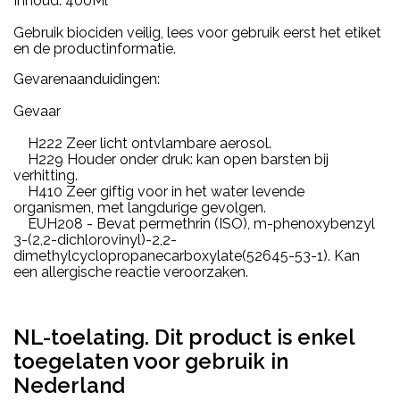
Inhoud: 400Ml
Gebruik biociden veilig, lees voor gebruik eerst het etiket
en de productinformatie.
Gevarenaanduidingen:
Gevaar
H222 Zeer licht ontvlambare aerosol.
H229 Houder onder druk: kan open barsten bij
verhitting.
H410 Zeer giftig voor in het water levende
organismen, met langdurige gevolgen.
EUH208 - Bevat permethrin (ISO), m-phenoxybenzyl
3-(2,2-dichlorovinyl)-2,2-
dimethylcyclopropanecarboxylate(52645-53-1). Kan
een allergische reactie veroorzaken.
NL-toelating. Dit product is enkel
toegelaten voor gebruik in
Nederland