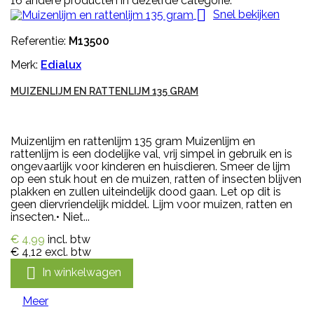
16 andere producten in dezelfde categorie:

Snel bekijken
Referentie:
M13500
Merk:
Edialux
MUIZENLIJM EN RATTENLIJM 135 GRAM
Muizenlijm en rattenlijm 135 gram Muizenlijm en
rattenlijm is een dodelijke val, vrij simpel in gebruik en is
ongevaarlijk voor kinderen en huisdieren. Smeer de lijm
op een stuk hout en de muizen, ratten of insecten blijven
plakken en zullen uiteindelijk dood gaan. Let op dit is
geen diervriendelijk middel. Lijm voor muizen, ratten en
insecten.• Niet...
€ 4,99
incl. btw
€ 4,12
excl. btw

In winkelwagen
Meer