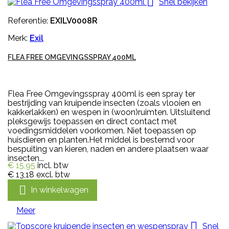

Snel bekijken
Referentie:
EXILV0008R
Merk:
Exil
FLEA FREE OMGEVINGSSPRAY 400ML
Flea Free Omgevingsspray 400ml is een spray ter
bestrijding van kruipende insecten (zoals vlooien en
kakkerlakken) en wespen in (woon)ruimten. Uitsluitend
pleksgewijs toepassen en direct contact met
voedingsmiddelen voorkomen. Niet toepassen op
huisdieren en planten.Het middel is bestemd voor
bespuiting van kieren, naden en andere plaatsen waar
insecten...
€ 15,95
incl. btw
€ 13,18
excl. btw

In winkelwagen
Meer

Snel