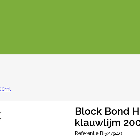
200ml
Block Bond H
klauwlijm 20
Referentie
BI527940