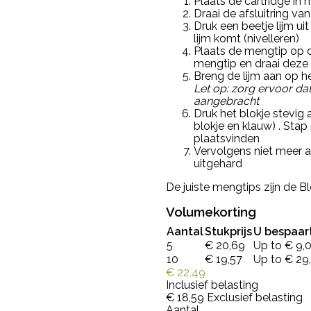
Plaats de cartridge in 
Draai de afsluitring va
Druk een beetje lijm ui
lijm komt (nivelleren)
Plaats de mengtip op d
mengtip en draai deze
Breng de lijm aan op he
Let op: zorg ervoor dat
aangebracht
Druk het blokje stevig
blokje en klauw) . Sta
plaatsvinden
Vervolgens niet meer aa
uitgehard
De juiste mengtips zijn de 
Volumekorting
Aantal
Stukprijs
U bespaar
5
€ 20,69
Up to € 9,
10
€ 19,57
Up to € 29
€ 22,49
Inclusief belasting
€ 18,59
Exclusief belasting
Aantal