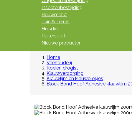
Ongediertebestrijding
Insectenbestrijding
Bouwmarkt
Tuin & Terras
Huisdier
Ruitersport
Nieuwe producten
Home
Veehouderij
Koeien drogist
Klauwverzorging
Klauwlijm en klauwblokjes
Block Bond Hoof Adhesive klauwlijm 