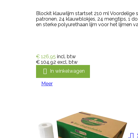
Blockit klauwlijm startset 210 ml Voordelige s
patronen, 24 klauwblokjes, 24 mengtips, 1 d
en sterke polyurethaan lijm voor het lijmen van
€ 126,95
incl. btw
€ 104,92
excl. btw

In winkelwagen
Meer
