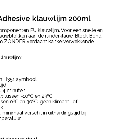
Adhesive klauwlijm 200ml
componenten PU klauwlijm. Voor een snelle en
klauwblokken aan de runderklauw. Block Bond
lijm ZONDER verdacht kankerverwekkende
lauwlijm:
en H351 symbool
ijd
. 4 minuten
o
o
: tussen -10
C en 23
C
o
o
ssen 0
C en 30
C; geen klimaat- of
jk
minimaal verschil in uithardingstijd bij
mperatuur