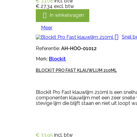
€ 33,08
incl. btw
€ 27,34
excl. btw

In winkelwagen
Meer

Snel b
Referentie:
AH-HOO-01012
Merk:
Blockit
BLOCKIT PRO FAST KLAUWLIJM 210ML
Blockit Pro Fast klauwlijm 210ml is een snelh
componenten klauwlijm met een zeer snelle 
stevige lijm die blijft staan en niet uit loopt w
€ 33,95
incl. btw