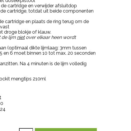
het doseerpistool
n de cartridge en verwijder afsluitdop
t de cartridge, totdat uit beide componenten
e cartridge en plaats de ring terug om de
 vast
t droge blokje of klauw.
 de lijm
niet
over elkaar heen wordt
 aan (optimaal dikte lijmlaag: 3mm tussen
p 5 en 6 moet binnen 10 tot max. 20 seconden
nzitten. Na 4 minuten is de lijm volledig
Blockit mengtips 210ml
t
00
,24