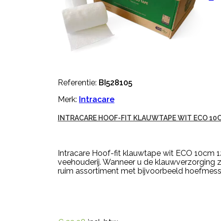
Referentie:
BI528105
Merk:
Intracare
INTRACARE HOOF-FIT KLAUWTAPE WIT ECO 10
Intracare Hoof-fit klauwtape wit ECO 10cm 12
veehouderij. Wanneer u de klauwverzorging ze
ruim assortiment met bijvoorbeeld hoefmessen