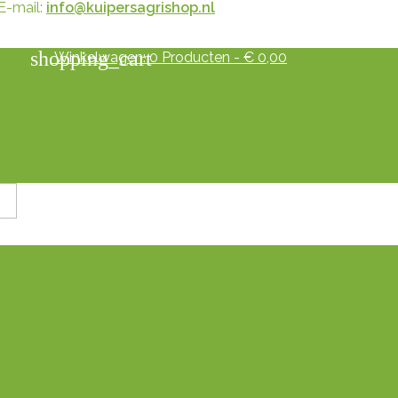
E-mail:
info@kuipersagrishop.nl
shopping_cart
Winkelwagen:
0
Producten - € 0,00