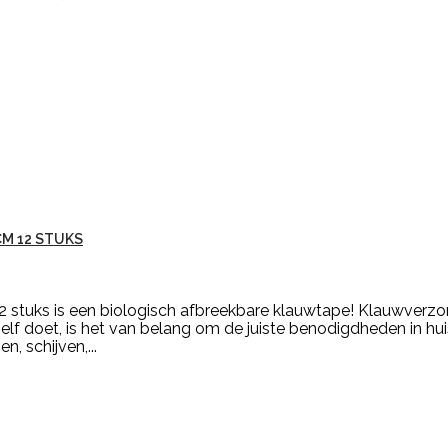
CM 12 STUKS
 stuks is een biologisch afbreekbare klauwtape! Klauwverzor
lf doet, is het van belang om de juiste benodigdheden in hui
, schijven,...