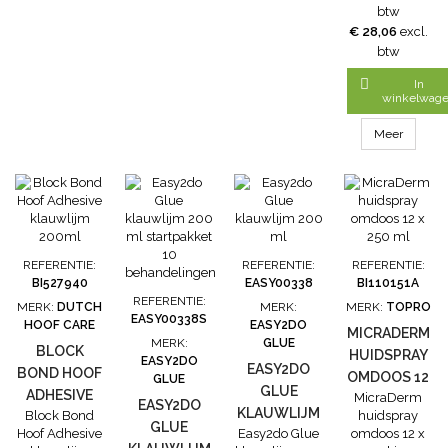
Pro Fast is een
btw
2
€ 28,06
excl.
componenten
btw
klauwlijm met
een zeer

In
snelle
winkelwag
verwerkings-
en
Meer
uithardingtijd
bij een
optimale
temperatuur
tussen 18-
25°C. BLOCKIT
PROFAST is
REFERENTIE:
REFERENTIE:
REFERENTIE:
een stevige
BI527940
EASY00338
BI110151A
lijm die blijft
REFERENTIE:
MERK:
DUTCH
MERK:
MERK:
TOPRO
staan en niet
EASY00338S
HOOF CARE
EASY2DO
uit loopt wat
MICRADERM
MERK:
GLUE
de
BLOCK
HUIDSPRAY
EASY2DO
verwerkingstijd...
EASY2DO
BOND HOOF
OMDOOS 12
GLUE
GLUE
ADHESIVE
MicraDerm
X 250 ML
EASY2DO
KLAUWLIJM
Block Bond
huidspray
KLAUWLIJM
GLUE
Hoof Adhesive
Easy2do Glue
omdoos 12 x
200 ML
200ML