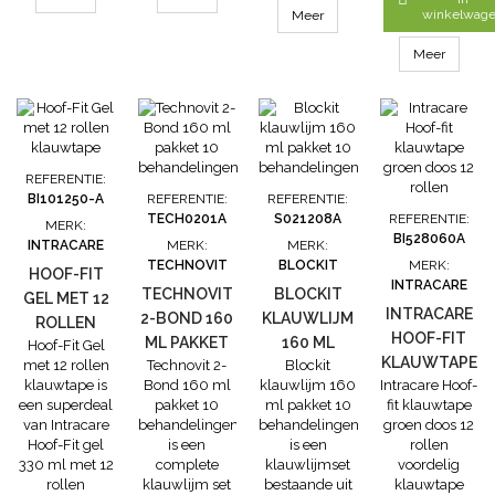
Bison:- extra
Bison:- extra
Deze klosjes
klauwblokjes.
winkelwag
Meer
scherp- heft
scherp- heft
zijn verpakt
Blockit
van Danta-
van Danta-
per 50 stuks in
klauwlijm
Meer
hout
hout
een doos
Glue is
makkelijk te
verwerken.
Blockit
klauwlijm
wordt gebruikt
REFERENTIE:
voor het
BI101250-A
REFERENTIE:
REFERENTIE:
plakken van
TECH0201A
S021208A
REFERENTIE:
MERK:
klosjes hout
BI528060A
INTRACARE
MERK:
MERK:
onder de
TECHNOVIT
BLOCKIT
MERK:
HOOF-FIT
klauwen /
INTRACARE
TECHNOVIT
BLOCKIT
hoeven van
GEL MET 12
INTRACARE
koeien.-
2-BOND 160
KLAUWLIJM
ROLLEN
Uithardingstijd
HOOF-FIT
ML PAKKET
160 ML
Hoof-Fit Gel
KLAUWTAPE
na...
KLAUWTAPE
met 12 rollen
Technovit 2-
Blockit
10
PAKKET 10
klauwtape is
Bond 160 ml
klauwlijm 160
Intracare Hoof-
GROEN
BEHANDELINGEN
BEHANDELINGEN
een superdeal
pakket 10
ml pakket 10
fit klauwtape
DOOS 12
van Intracare
behandelingen
behandelingen
groen doos 12
ROLLEN
Hoof-Fit gel
is een
is een
rollen
330 ml met 12
complete
klauwlijmset
voordelig
rollen
klauwlijm set
bestaande uit
klauwtape