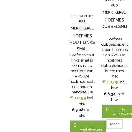
REFERENTIE:
koesok aan als
K80
een verband.
MERK:
KERBL
Na 3 dagen
REFERENTIE:
verwijderen.
HOEFMES
K71
Inhoud: 12
DUBBELSNIJD
MERK:
KERBL
stuks
HOEFMES
Hoefmes
HOUT LINKS
dubbelsnijdend
SMAL
is een hoefmes
Hoefmes hout
van RVS. De
links smal is
hoefmes
een smalle
dubbelsnijdend
hoefmes van
is een mes
RVS. De
met
hoefmes heeft
€ 10,09
uitstekende
incl.
een houten
snijeigenschappe
btw
handvat. De
Met houten
€ 8,34
excl.
€ 10,99
hoefmes is
handvat.
incl.
btw
linkssnijdend.
btw

In
€ 9,08
excl.
winkelwag
btw
Meer

In
winkelwagen