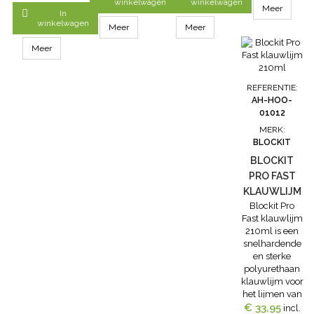
heft: 12,5cm.
klauwbehandeling
winkelwagen
winkelwagen
kan in de
Meer

In
aanbrengen
wasmachine-
winkelwagen
en vastzetten
Meer
Meer
er zitten
met Blockit
meshouderkoker
Meer
klauwtape
in die
Verpakt per 12
uitgenomen
stuks
kunnen
REFERENTIE:
worden-
AH-HOO-
flexibel schort
01012
In ons
MERK:
assortiment
BLOCKIT
vindt u ook
polsbeschermers
BLOCKIT
voor het
PRO FAST
beschermen
KLAUWLIJM
van uw...
Blockit Pro
210ML
Fast klauwlijm
210ml is een
snelhardende
en sterke
polyurethaan
klauwlijm voor
het lijmen van
klauwblokjes.Blo
€ 33,95
incl.