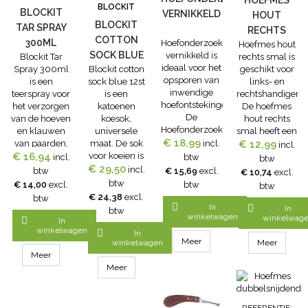
HOEFMES
BLOCKIT
onderzoek of
BLOCKIT
VERNIKKELD
HOUT
behandeling.
BLOCKIT
TAR SPRAY
RECHTS
COTTON
300ML
Hoefonderzoektang
Hoefmes hout
SMAL
SOCK BLUE
vernikkeld is
Blockit Tar
rechts smal is
ideaal voor het
Spray 300ml
Blockit cotton
geschikt voor
12ST
opsporen van
is een
sock blue 12st
links- en
inwendige
teerspray voor
is een
rechtshandigen.
hoefontstekingen.
het verzorgen
katoenen
De hoefmes
De
van de hoeven
koesok,
hout rechts
Hoefonderzoektang
en klauwen
universele
smal heeft een
€ 18,99
vernikkeld is
van paarden,
maat. De sok
incl.
€ 12,99
hoogwaardig
incl.
circa 300 mm
€ 16,94
rundvee en
voor koeien is
stalen
incl.
btw
btw
lang. gemaakt
schapen.
€ 29,50
gemakkelijk
lemmet. met
incl.
btw
€ 15,69
excl.
€ 10,74
excl.
van gesmeed
Blockit Tar
aan te
geïmpregneerd
btw
€ 14,00
excl.
btw
btw
staal.
Spray in een
brengen en
hardhouten
€ 24,38
excl.
btw
handige
comfortabel
handvat.

In

In
btw
winkelwagen
spuitbus die
voor de koe.
winkelwag

In
ook
Toepassing:
winkelwagen

In
Meer
ondersteboven
Maak de
winkelwagen
Meer
gebruikt kan
klauw schoon
Meer
worden.
en breng een
Meer
verzorgende
gel aan. Breng
vervolgens de