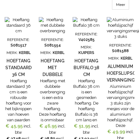
"normale"
zoals Blockit
Meer
klauwen bij
klauwlijm 210
vloeren met
ml eenvoudig
hoge slijtage
en effectief
(bijvoorbeeld
worden
beton).
verwarmt.
REFERENTIE:
Eigenschappen
REFERENTIE:
REFERENTIE:
V402585
Holoblock
S081517
S081554
REFERENTIE:
MERK:
klauwblokje:
S081588
MERK:
KERBL
MERK:
KERBL
KUIPERS
gemaakt van
MERK:
KERBL
houtvezels
HOEFTANG
HOEFTANG
HOEFTANG
biologisch
ALUMINIUM
STANDAARD
MET
BUFFALO 38
afbreekbaar
HOEFSLIJPSCH
36 CM
DUBBELE
CM
materiaal...
VERVANGINGS
Hoeftang
Hoeftang met
Hoeftang
OVERBRENGING
standaard 36
dubbele
Buffalo 38 cm
Aluminium
3 STUKS
cm is een
overbrenging
is een
hoefslijpschijf
robuuste
is een extra
gesmeden
vervangingsmesj
hoeftang voor
zware
hoeftang. De
3 stuks zijn
het bijknippen
hoeftang.
hoeftang
mesjes voor de
van hoeven
Deze hoeftang
Buffalo is 38
aluminium
van paarden
is onmisbaar
cm lang en
hoefslijpschijf.
€ 45,95
en koeien.
€ 46,95
bij een goede
€ 51,95
uitermate
Deze
incl.
incl.
incl.
Deze hoeftang
klauwverzorging
geschikt voor
vervangingsmesj
€ 49,99
incl.
btw
btw
btw
is 36 cm lang
voor koeien.
de hoeven van
kunt u
btw
€ 37,98
excl.
€ 38,80
excl.
€ 42,93
excl.