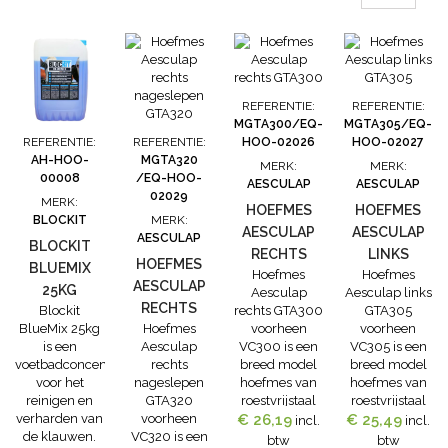
kleur geeft
direct de juiste
menging aan-
beproefde
formule voor
een optimale
REFERENTIE:
REFERENTIE:
uithardingssnelh
MGTA300/EQ-
MGTA305/EQ-
kan in een
REFERENTIE:
REFERENTIE:
HOO-02026
HOO-02027
hoek van 45°
AH-HOO-
MGTA320
MERK:
MERK:
en 90° worden
00008
/EQ-HOO-
AESCULAP
AESCULAP
gebruikt-de
02029
MERK:
hoef kan na...
HOEFMES
HOEFMES
BLOCKIT
MERK:
AESCULAP
AESCULAP
AESCULAP
BLOCKIT
RECHTS
LINKS
HOEFMES
BLUEMIX
Hoefmes
Hoefmes
GTA300
GTA305
AESCULAP
25KG
Aesculap
Aesculap links
RECHTS
Blockit
rechts GTA300
GTA305
BlueMix 25kg
Hoefmes
voorheen
voorheen
NAGESLEPEN
is een
Aesculap
VC300 is een
VC305 is een
GTA320
voetbadconcentraat
rechts
breed model
breed model
voor het
nageslepen
hoefmes van
hoefmes van
reinigen en
GTA320
roestvrijstaal
roestvrijstaal
verharden van
voorheen
€ 26,19
met houten
€ 25,49
met houten
incl.
incl.
de klauwen.
VC320 is een
heft. Dit
heft. Dit
btw
btw