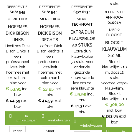
klauwblokje
REFERENTIE:
REFERENTIE:
REFERENTIE:
van hout.
S081545
S081544
S3216134
REFERENTIE:
Eigenschappen-
AH-HOO-
MERK:
DICK
MERK:
DICK
MERK:
hoogwaardige
01001A
TECHNOVIT
kwaliteit-
HOEFMES
HOEFMES
MERK:
gemaakt van
EXTRA DUN
DICK BISON
DICK BISON
BLOCKIT
polyurethaan-
KLAUWBLOKJE
LINKS
RECHTS
loopt fijner
BLOCKIT
50 STUKS
Hoefmes Dick
Hoefmes Dick
voor de...
KLAUWLIJM
Bison Links is
Bison Rechts is
Extra dun
210 ML
een
een
klauwblokje
professioneel
professioneel
50 stuks voor
Blockit
DOOS 12
kwaliteit
kwaliteit
onder de
klauwlijm 210
STUKS
hoefmes met
hoefmes met
gezonde
ml doos 12
extra hard
extra hard
klauw van de
stuks
blad voor
blad voor
koe om de
voordeelverpakk
€ 53,95
harde
€ 53,95
harde
zere klauw te
klauwlijm.
incl.
incl.
klauwen en
klauwen en
€ 49,99
ontlasten. Dit
Blockit
incl.
btw
btw
hoeven. Het
hoeven. Het
extra dunne
klauwlijm 210
btw
€ 44,59
excl.
€ 44,59
excl.
hoefmes Dick
hoefmes Dick
klauwblokje is
ml is een snel
€ 306,00
€ 41,31
excl.
btw
btw
Bison Links is
Bison Rechts is
50% dunner
hardende en
incl. btw
btw
voor
voor
dan de
sterke


In
In
€ 252,89
excl.
linkshandige
rechtshandige
standaard
polyurethaan
winkelwagen
winkelwagen

In
btw
klauwbekappers.Eigenschappen
klauwbekappers.Eigenschappen
houten
klauwlijm voor
winkelwagen
hoefmes Dick
hoefmes Dick
klauwblokjes.
het lijmen van
Meer
Meer

In