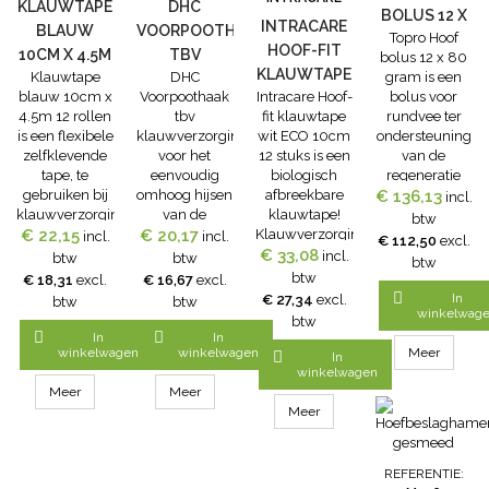
KLAUWTAPE
DHC
BOLUS 12 X
INTRACARE
BLAUW
VOORPOOTHAAK
Topro Hoof
80 GRAM
HOOF-FIT
10CM X 4.5M
TBV
bolus 12 x 80
KLAUWTAPE
Klauwtape
DHC
gram is een
12 ROLLEN
KLAUWVERZORGINGSBOX
blauw 10cm x
Voorpoothaak
Intracare Hoof-
bolus voor
WIT ECO
4.5m 12 rollen
tbv
fit klauwtape
rundvee ter
10CM 12
is een flexibele
klauwverzorgingsbox
wit ECO 10cm
ondersteuning
STUKS
zelfklevende
voor het
12 stuks is een
van de
tape, te
eenvoudig
biologisch
regeneratie
gebruiken bij
omhoog hijsen
afbreekbare
€ 136,13
van klauwen
incl.
klauwverzorging.
van de
klauwtape!
en huid. Deze
btw
Eigenschappen
€ 22,15
€ 20,17
voorpoot van
Klauwverzorging
bolus draagt
incl.
incl.
€ 112,50
excl.
klauwtape
een koe. De
€ 33,08
is een
namelijk bij
incl.
btw
btw
btw
blauw 10cm x
grote
belangrijk
aan de
btw
€ 18,31
excl.
€ 16,67
excl.
4.5m 12
voorpoothaak
onderdeel van
klauwvorming

In
€ 27,34
excl.
btw
btw
rollen- Kleur:
(ten behoeve
de
en de
winkelwag
btw
blauw- Doos
van de Dutch
veehouderij.
productie van


In
In
met 12
Hoof Care
Wanneer u de
keratine door
winkelwagen
winkelwagen
Meer

In
rollenAfmetingen:
klauwverzorgingsbox)
klauwverzorging
de toevoeging
winkelwagen
10cm.breed,
is gemaakt
zelf doet, is het
van o.a. zink,
Meer
Meer
4.5m lang
van solide,
van belang
vitamine E en
Meer
gegalvaniseerd
om de juiste
Biotine.
staal. De haak
benodigdheden
Keratine is een
heeft geronde
in huis te
belangrijk
REFERENTIE: