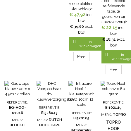
is een flexibele
koe te plakken.
zelfklevende
Klauwblokje
tape, te
€ 47,92
beukenhout
incl.
gebruiken bij
XL is 13cm
btw
klauwverzorging
lang.
€ 39,60
excl.
Eigenschappen
€ 22,15
incl.
Klauwblokje
btw
klauwtape
btw
standaard
rood 10cm x
€ 18,31
excl.
heeft een

In
4.5m 12
btw
afmeting van
winkelwagen
rollen- Kleur:
11.2cm.
rood- Doos

In
Klauwblokje
Meer
met 12
winkelwag
hout XL is
rollenAfmetingen
verpakt per
10cm.breed,
Meer
omdoos met
4.5m lang
50 stuks
klauwblokje
REFERENTIE:
REFERENTIE:
EQ-HOO-
REFERENTIE:
BI102149
01016
BI528043
REFERENTIE:
MERK:
TOPRO
BI528105
MERK:
MERK:
DUTCH
TOPRO
BLOCKIT
HOOF CARE
MERK:
HOOF
INTRACARE