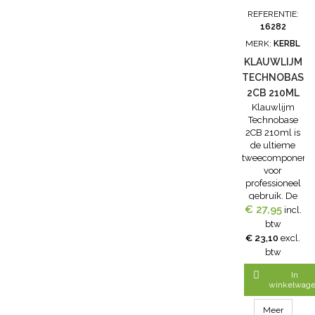
klauwlijm
(KWAS0004)
REFERENTIE:
Technobase is
voor het...
16282
een degelijk
MERK:
KERBL
doseerpistool
voor de 210 ml
KLAUWLIJM
catridges
TECHNOBASE
Klauwlijm...
2CB 210ML
Klauwlijm
Technobase
2CB 210ml is
de ultieme
tweecomponente
voor
professioneel
gebruik. De
€ 27,95
klauwlijm
incl.
Technobase
btw
2CB 210ml
€ 23,10
excl.
hecht zich
btw
krachtig en
permanent

In
aan hout en
winkelwag
rubberblokken.
-De blauwe
Meer