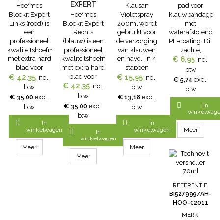
EXPERT
Hoefmes
Klausan
pad voor
LINKS
Blockit Expert
Hoefmes
Violetspray
klauwbandages
RECHTS
(ROOD)
Links (rood) is
Blockit Expert
200ml wordt
met
(BLAUW)
een
Rechts
gebruikt voor
waterafstotende
professioneel
(blauw) is een
de verzorging
PE-coating. Dit
kwaliteitshoefmes
professioneel
van klauwen
zachte,
met extra hard
kwaliteitshoefmes
en navel. In 4
flexibele pad is
€ 6,95
incl.
blad voor
met extra hard
stappen
eenvoudig aan
btw
€ 42,35
harde
blad voor
huidherstel bij
€ 15,95
te brengen en
incl.
incl.
€ 5,74
excl.
klauwen en
€ 42,35
harde
Mortellaro*. KlauSan
blijft goed
incl.
btw
btw
btw
hoeven, extra
klauwen en
is een
zitten rondom
btw
€ 35,00
excl.
€ 13,18
excl.
scherp, met
hoeven, extra
natuurlijke
de kroonrand,

In
€ 35,00
excl.
btw
btw
heft van
scherp, met
verzorgende
de
winkelwag
btw
comfortabel
heft van
violetspray die
tussenklauwsple


In
In
en hygiënisch
comfortabel
het natuurlijk
en het
winkelwagen
winkelwagen
Meer

In
kunststof. De
en hygiënisch
herstel van de
balgebied. Het
winkelwagen
speciale vorm
kunststof. De
klauwen
zorgt voor een
Meer
Meer
zorgt voor een
speciale vorm
ondersteunt.
gelijkmatige
Meer
goede grip
zorgt voor een
De unieke
verdeling van
tijdens het
goede grip
samenstelling
druk en biedt
bekappen
tijdens het
beschermt de
extra comfort
REFERENTIE:
bekappen
klauw tegen
bij het
BI527999/AH-
vuil en bevat
aanbrengen
HOO-02011
geen
van bandages.
MERK:
antibiotica,
Door de