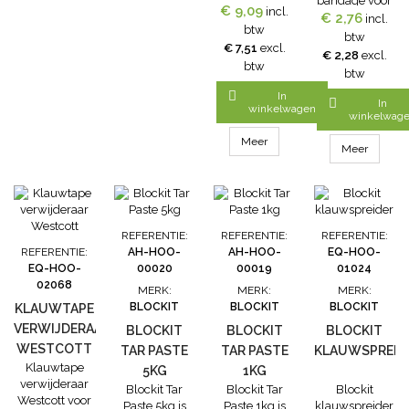
bandage voor
klauwverband,
€ 9,09
incl.
€ 2,76
het intapen
incl.
wondverband,
btw
van de benen,
btw
drukverband
€ 7,51
excl.
hoeven en
€ 2,28
excl.
etc
btw
klauwen. De
btw
bandage

In
Animal Profi

In
winkelwagen
10 cm zwart
winkelwag
heeft een
Meer
uitstekende
Meer
prijs-
kwaliteitverhoudi
Tevens te
gebruiken bij
het binden van
REFERENTIE:
REFERENTIE:
REFERENTIE:
pleisters,
REFERENTIE:
AH-HOO-
AH-HOO-
EQ-HOO-
watten etc. om
EQ-HOO-
00020
00019
01024
de benen of
02068
MERK:
MERK:
MERK:
klauwen.Voordel
BLOCKIT
BLOCKIT
BLOCKIT
KLAUWTAPE
van onze
VERWIJDERAAR
Bandage
BLOCKIT
BLOCKIT
BLOCKIT
Animal Profi
WESTCOTT
TAR PASTE
TAR PASTE
KLAUWSPREID
Duurzame...
Klauwtape
5KG
1KG
verwijderaar
Blockit Tar
Blockit Tar
Blockit
Westcott voor
Paste 5kg is
Paste 1kg is
klauwspreider