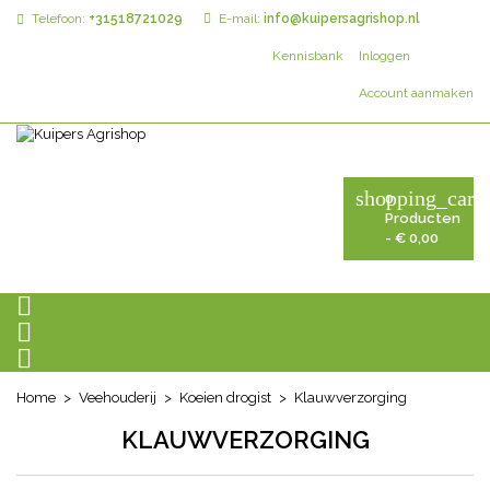
Telefoon:
+31518721029
E-mail:
info@kuipersagrishop.nl
Kennisbank
Inloggen
Account aanmaken
shopping_cart
0
Producten
- € 0,00



Home
Veehouderij
Koeien drogist
Klauwverzorging
KLAUWVERZORGING