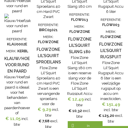
gr.C. de
verhoudng tot
7:1 mengen.
REFERENTIE:
Dit komt bij
FLOW013
REFERENTIE:
500ml
REFERENTIE:
FLOW003
MERK:
Technovit
BIRC05021
FLOWZONE
MERK:
6091 vloeistof
MERK:
FLOWZONE
overeen met
FLOWZONE
REFERENTIE:
FLOWZONE
een
FLOWZONE
KLAU0002E
LIL'SQUIRT
toevoeging
FLOWZONE
LIL'SQUIRT
MERK:
KERBL
SLANG 180
van 35ml....
LIL'SQUIRT
RUGSPUIT
FlowZone
CM
KLAUW/HOEFZAK
SPROEILANS
Lil'Squirt
FlowZone
ACCU 6
VOOR RUND
FlowZone
Slang 180 cm
Lil'Squirt
40 CM HARD
LITER
EN PAARD
Lil'Squirt
is een reserve
Rugspuit Accu
PVC ZWART
Klauw/Hoefzak
Sproeilans 40
slang voor de
6 liter is een
voor rund en
cm Hard PVC
FlowZone
veelzijdige
paard is ideaal
Zwart is een
Lil'Squirt
rugspuit op
voor het
vervangende
Rugspuit Accu
accu om
behandelen
sproeilans
€ 12,49
6 liter
insecticiden,
incl.
van
voor de
herbiciden en
€ 151,49
btw
paardenhoeven
€ 9,29
FlowZone
fungiciden toe
incl.
incl. btw
€ 10,32
excl.
of
Lil'Squirt
te passen. De
btw
€ 125,20
excl.
btw
runderklauwen
€ 11,05
incl.
Rugspuit Accu
FlowZone
€ 7,68
excl.
btw
met zalven of
btw
6 liter
Lil'Squirt

In
btw