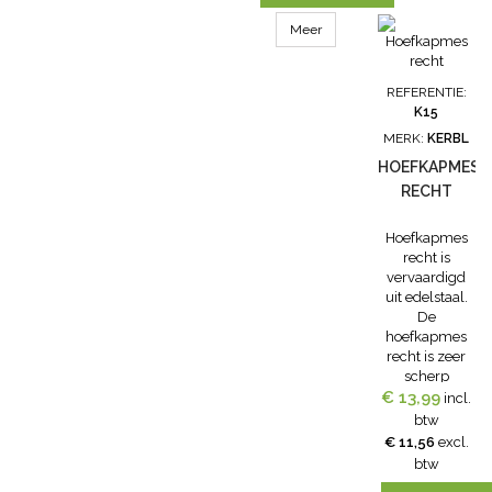
Meer
REFERENTIE:
K15
MERK:
KERBL
HOEFKAPMES
RECHT
Hoefkapmes
recht is
vervaardigd
uit edelstaal.
De
hoefkapmes
recht is zeer
scherp
geslepen. Met
€ 13,99
incl.
kunststof
btw
handgrip.
€ 11,56
excl.
Lengte ca:
btw
30cm, breedte