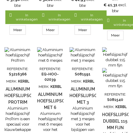
en de kop is 3
De hoeftang
koeien en
eenvoudig zelf
€ 41,31
excl.
btw
btw
btw
cm breed.
heeft een
paarden. Deze
plaatsen als
btw
Deze hoeftang
hefboomwerking
hoeftang is
een mesje niet



In
In
In
standaard is
en stelschroef.
met de hand
meer scherp
winkelwagen
winkelwagen
winkelwagen

In
gemaakt van
De messen
gemaakt in
genoeg is. De
winkelwag
speciaal
zijn
Japan.
aluminium
Meer
Meer
Meer
gesmeed
verwisselbaar
Eigenschappen:
hoefslijpschijf
Meer
oliegehard
en ook bij ons
Totale lengte:
vervangingsmesj
staal
te bestellen.
38 cm Lengte
worden
De totale
handvatten:
geleverd met
lengte van
33,5 cm
schroef. Aantal
deze hoeftang
Breedte bek: 3
in verpakking:
is 41 cm
cm Maximale
3 stuks
REFERENTIE:
REFERENTIE:
REFERENTIE:
opening: 1,5
vervangmessen
S3216366
EQ-HOO-
S081591
cm
02039
MERK:
KERBL
MERK:
KERBL
MERK:
KERBL
ALUMINIUM
ALUMINIUM
ALUMINIUM
REFERENTIE:
HOEFSLIJPSCHIJF
HOEFSLIJPSCHIJF
S081540
HOEFSLIJPSCHIJF
PROTRIM
MET 3
MERK:
KERBL
MET 6
Aluminium
Aluminium
MESJES
hoefslijpschijf
Aluminium
hoefslijpschijf
MESJES
HOEFSLIJPSCH
ProTrim is een
hoefslijpschijf
met 3 mesjes
DUBBEL 115
speciaal voor
met 6 mesjes
voor het
MM FIJN
klauwbekappers
voor het
bijslijpen van