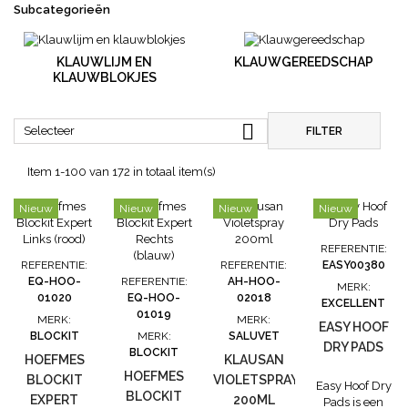
Subcategorieën
KLAUWLIJM EN
KLAUWGEREEDSCHAP
KLAUWBLOKJES

Selecteer
FILTER
Item 1-100 van 172 in totaal item(s)
Nieuw
Nieuw
Nieuw
Nieuw
REFERENTIE:
REFERENTIE:
REFERENTIE:
EASY00380
EQ-HOO-
REFERENTIE:
AH-HOO-
MERK:
01020
EQ-HOO-
02018
EXCELLENT
01019
MERK:
MERK:
EASY HOOF
BLOCKIT
MERK:
SALUVET
DRY PADS
BLOCKIT
HOEFMES
KLAUSAN
HOEFMES
BLOCKIT
VIOLETSPRAY
Easy Hoof Dry
BLOCKIT
EXPERT
200ML
Pads is een