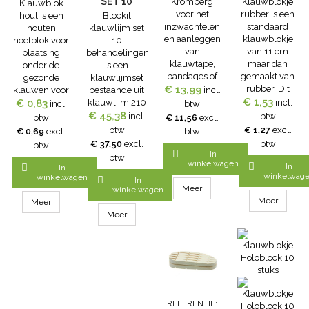
SET 10
Kromberg
Klauwblokje
Klauwblok
voor het
rubber is een
hout is een
Blockit
BEHANDELINGEN
inzwachtelen
standaard
houten
klauwlijm set
en aanleggen
klauwblokje
hoefblok voor
10
van
van 11 cm
plaatsing
behandelingen
klauwtape,
maar dan
onder de
is een
bandages of
gemaakt van
gezonde
klauwlijmset
beschermende
€ 13,99
rubber. Dit
klauwen voor
bestaande uit
incl.
verbanden.
€ 1,53
rubberen
€ 0,83
vee.
klauwlijm 210
incl.
incl.
btw
Afmeting:
klauwblokje
Klauwblokjes
€ 45,38
ml,
incl.
btw
btw
€ 11,56
excl.
4,5cm x 25m
dient voor
van hout zijn
klauwblokjes
btw
€ 1,27
excl.
€ 0,69
excl.
btw
toepassing op
onmisbaar in
en mengtips
€ 37,50
excl.
btw
btw
de gezonde
de
voor 10 klauw

In
btw
klauw van de
winkelwagen
veehouderij.
behandelingen.

In

In
koe ter
winkelwag
Professionele
Met de Blockit
winkelwagen

In
ontlasting van
Meer
nationale en
klauwlijm en
winkelwagen
de te genezen
Meer
internationale
mengtips kunt
Meer
klauw.
klauwbekappers
u
Meer
Eigenschappen
gebruiken ze
klauwblokjes
klauwblokje
al
onder de zere
rubber: Zeer
jaren!Voordelen•
klauw van een
sterk Slijtvast
Beukenhouten
koe plakken/
Biedt extra
blokken,
Blockit
grip en
hoogwaardige
klauwlijm is
comfort op
kwaliteit• Hout
een
REFERENTIE: