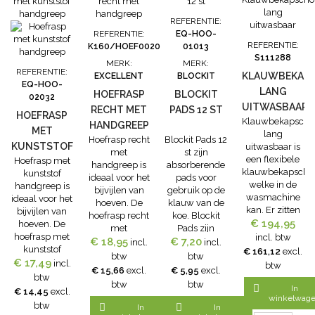
REFERENTIE:
REFERENTIE:
EQ-HOO-
REFERENTIE:
K160/HOEF0020
01013
S111288
MERK:
MERK:
REFERENTIE:
KLAUWBEKAP
EXCELLENT
BLOCKIT
EQ-HOO-
LANG
HOEFRASP
BLOCKIT
02032
UITWASBAAR
RECHT MET
PADS 12 ST
HOEFRASP
Klauwbekapscho
HANDGREEP
MET
lang
Hoefrasp recht
Blockit Pads 12
KUNSTSTOF
uitwasbaar is
met
st zijn
een flexibele
Hoefrasp met
HANDGREEP
handgreep is
absorberende
klauwbekapschor
kunststof
ideaal voor het
pads voor
welke in de
handgreep is
bijvijlen van
gebruik op de
wasmachine
ideaal voor het
hoeven. De
klauw van de
kan. Er zitten
bijvijlen van
hoefrasp recht
koe. Blockit
€ 194,95
houders in
hoeven. De
met
Pads zijn
voor
hoefrasp met
incl. btw
€ 18,95
handgreep is
eenvoudig te
€ 7,20
incl.
incl.
hoefmessen
kunststof
€ 161,12
excl.
een degelijke
gebruiken bij
btw
btw
welke die
€ 17,49
hangreep
incl.
btw
Duitse
o.a. wonden
€ 15,66
excl.
€ 5,95
excl.
uitgenomen
heeft de
btw
kwaliteitsrasp.
aan de
btw
btw
kunnen
volgende

In
€ 14,45
excl.
Maat rasp:
klauwen. De
worden.
winkelwag
afmetingen: 5
35cm, maat
Blockit Pad na
btw


In
In
Eigenschappen-
× 48 × 4 cm