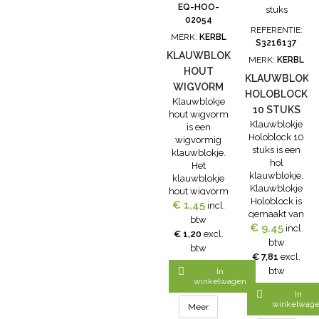
natte en
speciaal
snelhardende
EQ-HOO-
gladde
geselecteerd
en sterke
02054
oppervlaktes
zodat de lijm
polyurethaan
REFERENTIE:
MERK:
KERBL
Rubber
perfect op het
lijm voor het
S3216137
Lengte: 11 cm
KLAUWBLOKJE
blok blijft
lijmen van
MERK:
KERBL
Geschikt voor...
plakken•...
klauwblokjes.
HOUT
KLAUWBLOKJ
Deze Blockit...
WIGVORM
HOLOBLOCK
Klauwblokje
10 STUKS
hout wigvorm
Klauwblokje
is een
Holoblock 10
wigvormig
stuks is een
klauwblokje.
hol
Het
klauwblokje.
klauwblokje
Klauwblokje
hout wigvorm
Holoblock is
€ 1,45
wordt
incl.
gemaakt van
aanbevolen bij
btw
houtvezels en
€ 9,45
incl.
geringe
€ 1,20
excl.
is biologisch
schofthoogte
btw
btw
afbreekbaar.
voor het
€ 7,81
excl.
Door de holtes
verhogen van

btw
In
in het
de
winkelwagen
klauwblokje
balzone.Ook

In
kan de
winkelwag
geschikt voor
Meer
klauwlijm,