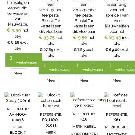
het veilig en
een
een
is een tang
eenvoudig
verzorgende
verzorgende
voor het
verwijderen
teerpasta.
teerpasta.
spreiden van
van
Blockit Tar
Blockit Tar
twee
klauwtape,
Paste is een
Paste is een
klauwhelften
bandages en
€ 9,99
incl.
dik vloeibaar
dik vloeibaar
voor het
verband. De
btw
€ 33,75
en
€ 9,50
en
behandelen of
€ 83,49
incl.
incl.
incl.
Westcott
€ 8,26
excl.
hoogwaardig
hoogwaardig
onderzoeken
btw
btw
btw
klauwtape
Beukenhoutteer.
Beukenhoutteer.
van de
btw
€ 27,89
excl.
€ 7,85
excl.
€ 69,00
excl.
verwijderaar is
Vanouds
Vanouds
klauwen. Maar
btw
btw
btw
ook geschikt

In
beproefd
beproefd
de Blockit
voor het
winkelwagen
middel voor
middel voor
klauwspreider



In
In
In
snijden van
het verzorgen
het verzorgen
tang is ook
winkelwagen
winkelwagen
winkelwag
folie e.d.
Meer
van hoeven en
van hoeven en
ideaal voor het
klauwen.
klauwen.
reinigen van
Meer
Meer
Meer
de
klauwspleet.
Tang om bij
tweehoevigen
de spleet
REFERENTIE:
tussen de
REFERENTIE:
AH-HOO-
REFERENTIE:
REFERENTIE:
beide
K16
00018
EQ-HOO-
K61
klauwhelften
01021
MERK:
KERBL
MERK:
MERK:
KERBL
open te
BLOCKIT
MERK:
HOEFONDERZOEKTANG
houden voor