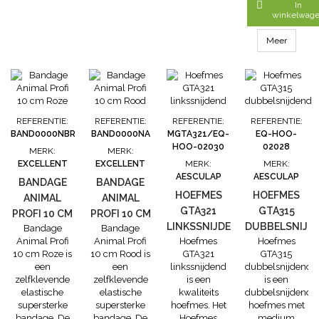
ca: 3cm.

In
winkelwag
Meer
REFERENTIE:
REFERENTIE:
REFERENTIE:
REFERENTIE:
BAND0000NBR
BAND0000NA
MGTA321/EQ-
EQ-HOO-
HOO-02030
02028
MERK:
MERK:
EXCELLENT
EXCELLENT
MERK:
MERK:
AESCULAP
AESCULAP
BANDAGE
BANDAGE
HOEFMES
HOEFMES
ANIMAL
ANIMAL
GTA321
GTA315
PROFI 10 CM
PROFI 10 CM
LINKSSNIJDEND
DUBBELSNIJD
Bandage
Bandage
ROZE
ROOD
Animal Profi
Animal Profi
Hoefmes
Hoefmes
10 cm Roze is
10 cm Rood is
GTA321
GTA315
een
een
linkssnijdend
dubbelsnijdend
zelfklevende
zelfklevende
is een
is een
elastische
elastische
kwaliteits
dubbelsnijdend
supersterke
supersterke
hoefmes. Het
hoefmes met
bandage. De
bandage. De
Hoefmes
medium