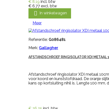
€ 8,19
incl. btw
€ 6,77
excl. btw

In winkelwagen
Meer
Referentie:
G086481
Merk:
Gallagher
AFSTANDSCHROEF RINGISOLATOR XDI METAAL 
Afstandschroef ringisolator XDI metaal 10cm
voor koord en kunststofdraad. De oranje slij
kans op kortsluiting nihil is. Lengte 100 mm,
€ 26,25
incl. btw