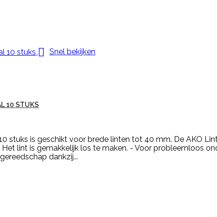

Snel bekijken
L 10 STUKS
0 stuks is geschikt voor brede linten tot 40 mm. De AKO Li
 Het lint is gemakkelijk los te maken. - Voor probleemloos o
ereedschap dankzij...