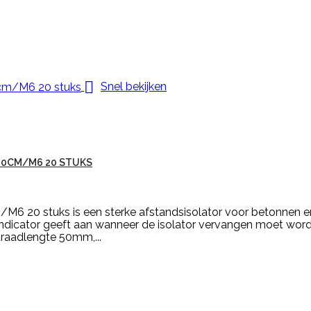

Snel bekijken
10CM/M6 20 STUKS
/M6 20 stuks is een sterke afstandsisolator voor betonnen e
tindicator geeft aan wanneer de isolator vervangen moet wor
 draadlengte 50mm,...