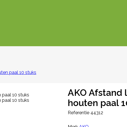
ten paal 10 stuks
AKO Afstand l
houten paal 1
Referentie
44312
Merk
AKO