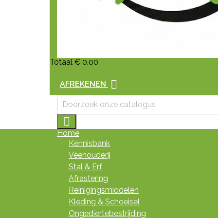
Totaal
€ 0,00

AFREKENEN

Home
Kennisbank
Veehouderij
Stal & Erf
Afrastering
Reinigingsmiddelen
Kleding & Schoeisel
Ongediertebestrijding