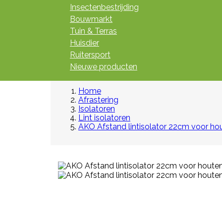
Insectenbestrijding
Bouwmarkt
Tuin & Terras
Huisdier
Ruitersport
Nieuwe producten
Home
Afrastering
Isolatoren
Lint isolatoren
AKO Afstand lintisolator 22cm voor hou