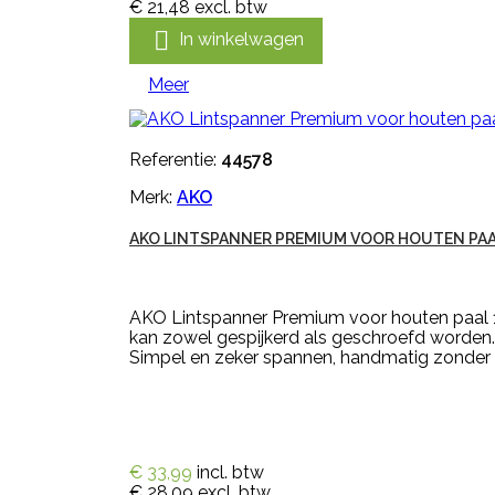
€ 21,48
excl. btw

In winkelwagen
Meer
Referentie:
44578
Merk:
AKO
AKO LINTSPANNER PREMIUM VOOR HOUTEN PAA
AKO Lintspanner Premium voor houten paal 1
kan zowel gespijkerd als geschroefd worden.
Simpel en zeker spannen, handmatig zonder g
€ 33,99
incl. btw
€ 28,09
excl. btw