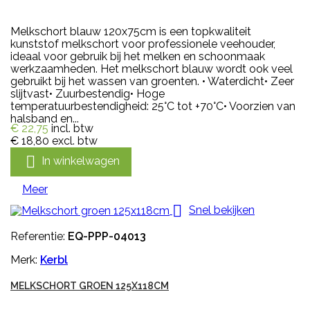
Melkschort blauw 120x75cm is een topkwaliteit
kunststof melkschort voor professionele veehouder,
ideaal voor gebruik bij het melken en schoonmaak
werkzaamheden. Het melkschort blauw wordt ook veel
gebruikt bij het wassen van groenten. • Waterdicht• Zeer
slijtvast• Zuurbestendig• Hoge
temperatuurbestendigheid: 25°C tot +70°C• Voorzien van
halsband en...
€ 22,75
incl. btw
€ 18,80
excl. btw

In winkelwagen
Meer

Snel bekijken
Referentie:
EQ-PPP-04013
Merk:
Kerbl
MELKSCHORT GROEN 125X118CM