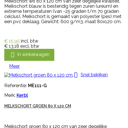
Melkschort wit 80 x 120 cm van zeer degelijke kwaliteit.
Melkschort blauw is bestendig tegen zuren (ureum) en
extreme temperaturen (van -25 graden t/m 70 graden
celcius). Melkschort is gemaakt van polyester (pes) met
een pvc deklaag. Gewicht: 600 g/m3. maat 80x120 cm.
€ 15,95
incl. btw
€ 13,18
excl. btw

In winkelwagen
Meer

Snel bekijken
Referentie:
ME111-G
Merk:
Kerbl
MELKSCHORT GROEN 80 X 120 CM
Melkschort groen 80 x 120 cm van zeer degelijke