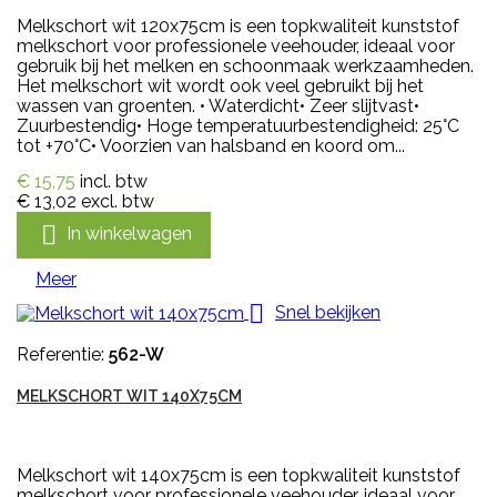
Melkschort wit 120x75cm is een topkwaliteit kunststof
melkschort voor professionele veehouder, ideaal voor
gebruik bij het melken en schoonmaak werkzaamheden.
Het melkschort wit wordt ook veel gebruikt bij het
wassen van groenten. • Waterdicht• Zeer slijtvast•
Zuurbestendig• Hoge temperatuurbestendigheid: 25°C
tot +70°C• Voorzien van halsband en koord om...
€ 15,75
incl. btw
€ 13,02
excl. btw

In winkelwagen
Meer

Snel bekijken
Referentie:
562-W
MELKSCHORT WIT 140X75CM
Melkschort wit 140x75cm is een topkwaliteit kunststof
melkschort voor professionele veehouder, ideaal voor