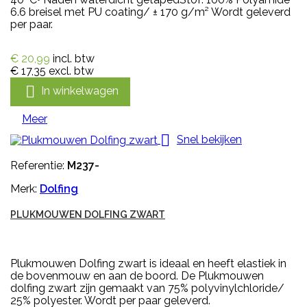
6.6 breisel met PU coating/ ± 170 g/m² Wordt geleverd
per paar.
€ 20,99
incl. btw
€ 17,35
excl. btw

In winkelwagen
Meer

Snel bekijken
Referentie:
M237-
Merk:
Dolfing
PLUKMOUWEN DOLFING ZWART
Plukmouwen Dolfing zwart is ideaal en heeft elastiek in
de bovenmouw en aan de boord. De Plukmouwen
dolfing zwart zijn gemaakt van 75% polyvinylchloride/
25% polyester. Wordt per paar geleverd.