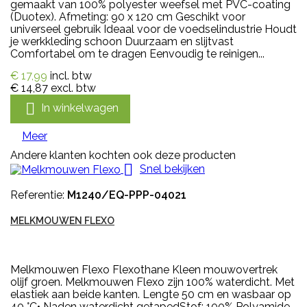
gemaakt van 100% polyester weefsel met PVC-coating
(Duotex). Afmeting: 90 x 120 cm Geschikt voor
universeel gebruik Ideaal voor de voedselindustrie Houdt
je werkkleding schoon Duurzaam en slijtvast
Comfortabel om te dragen Eenvoudig te reinigen...
€ 17,99
incl. btw
€ 14,87
excl. btw

In winkelwagen
Meer
Andere klanten kochten ook deze producten

Snel bekijken
Referentie:
M1240/EQ-PPP-04021
MELKMOUWEN FLEXO
Melkmouwen Flexo Flexothane Kleen mouwovertrek
olijf groen. Melkmouwen Flexo zijn 100% waterdicht. Met
elastiek aan beide kanten. Lengte 50 cm en wasbaar op
40 °C• Naden waterdicht getapedStof: 100% Polyamide