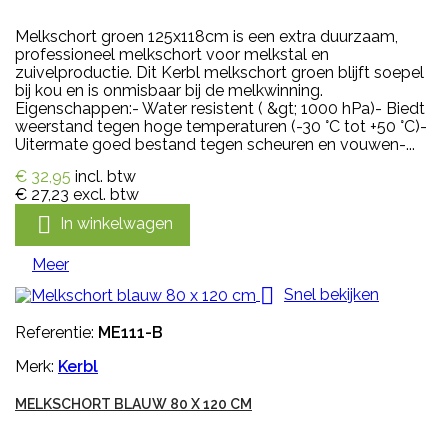
Melkschort groen 125x118cm is een extra duurzaam,
professioneel melkschort voor melkstal en
zuivelproductie. Dit Kerbl melkschort groen blijft soepel
bij kou en is onmisbaar bij de melkwinning.
Eigenschappen:- Water resistent ( &gt; 1000 hPa)- Biedt
weerstand tegen hoge temperaturen (-30 °C tot +50 °C)-
Uitermate goed bestand tegen scheuren en vouwen-...
€ 32,95
incl. btw
€ 27,23
excl. btw

In winkelwagen
Meer

Snel bekijken
Referentie:
ME111-B
Merk:
Kerbl
MELKSCHORT BLAUW 80 X 120 CM