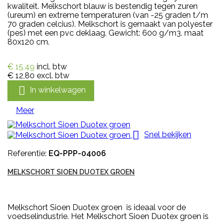
kwaliteit. Melkschort blauw is bestendig tegen zuren
(ureum) en extreme temperaturen (van -25 graden t/m
70 graden celcius). Melkschort is gemaakt van polyester
(pes) met een pvc deklaag. Gewicht: 600 g/m3. maat
80x120 cm.
€ 15,49
incl. btw
€ 12,80
excl. btw

In winkelwagen
Meer

Snel bekijken
Referentie:
EQ-PPP-04006
MELKSCHORT SIOEN DUOTEX GROEN
Melkschort Sioen Duotex groen is ideaal voor de
voedselindustrie. Het Melkschort Sioen Duotex groen is