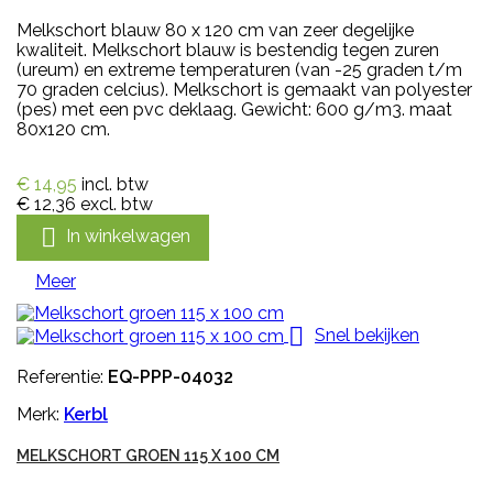
Melkschort blauw 80 x 120 cm van zeer degelijke
kwaliteit. Melkschort blauw is bestendig tegen zuren
(ureum) en extreme temperaturen (van -25 graden t/m
70 graden celcius). Melkschort is gemaakt van polyester
(pes) met een pvc deklaag. Gewicht: 600 g/m3. maat
80x120 cm.
€ 14,95
incl. btw
€ 12,36
excl. btw

In winkelwagen
Meer

Snel bekijken
Referentie:
EQ-PPP-04032
Merk:
Kerbl
MELKSCHORT GROEN 115 X 100 CM