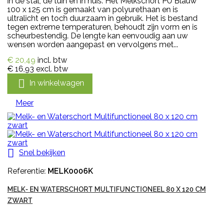
in de stal, de tuin en in huis. Het Melkschort PU Blauw
100 x 125 cm is gemaakt van polyurethaan en is
ultralicht en toch duurzaam in gebruik. Het is bestand
tegen extreme temperaturen, behoudt zijn vorm en is
scheurbestendig. De lengte kan eenvoudig aan uw
wensen worden aangepast en vervolgens met...
€ 20,49
incl. btw
€ 16,93
excl. btw

In winkelwagen
Meer

Snel bekijken
Referentie:
MELK0006K
MELK- EN WATERSCHORT MULTIFUNCTIONEEL 80 X 120 CM
ZWART