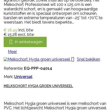
agrarisch gebruik, zowel thuis als op de boerderij. Het
Melkschort Professioneel wit 100 x 125 cm is een
waterdicht schort, en is gemaakt van hoogwaardige
kunststoffen en is speciaal ontworpen om scheuren,
barsten en extreme temperaturen van -25° tot +70°C te
weerstaan. Het biedt tevens beperkte...
€ 18,49
incl. btw
€ 15,28
excl. btw

In winkelwagen
Meer

Snel bekijken
Referentie:
EQ-PPP-04014
Merk:
Universal
MELKSCHORT HYGIA GROEN UNIVERSEEL
Melkschort Hygia groen universeel is een melkschort van
PVC. Het lichtgewicht Melkschort Hygia groen universeel