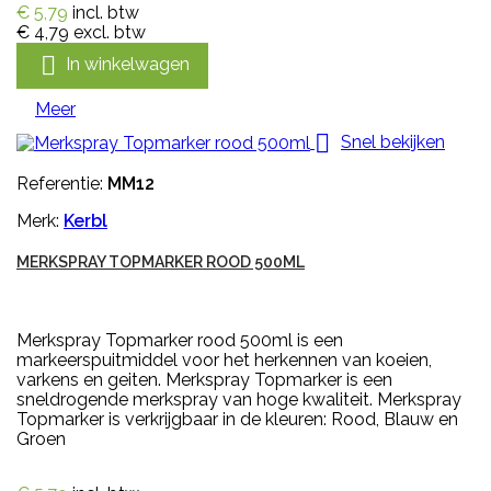
€ 5,79
incl. btw
€ 4,79
excl. btw

In winkelwagen
Meer

Snel bekijken
Referentie:
MM12
Merk:
Kerbl
MERKSPRAY TOPMARKER ROOD 500ML
Merkspray Topmarker rood 500ml is een
markeerspuitmiddel voor het herkennen van koeien,
varkens en geiten. Merkspray Topmarker is een
sneldrogende merkspray van hoge kwaliteit. Merkspray
Topmarker is verkrijgbaar in de kleuren: Rood, Blauw en
Groen