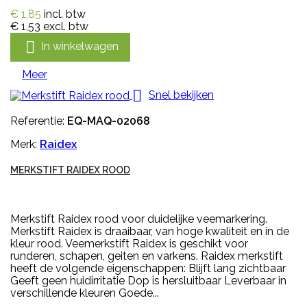
€ 1,85
incl. btw
€ 1,53
excl. btw

In winkelwagen
Meer

Snel bekijken
Referentie:
EQ-MAQ-02068
Merk:
Raidex
MERKSTIFT RAIDEX ROOD
Merkstift Raidex rood voor duidelijke veemarkering.
Merkstift Raidex is draaibaar, van hoge kwaliteit en in de
kleur rood. Veemerkstift Raidex is geschikt voor
runderen, schapen, geiten en varkens. Raidex merkstift
heeft de volgende eigenschappen: Blijft lang zichtbaar
Geeft geen huidirritatie Dop is hersluitbaar Leverbaar in
verschillende kleuren Goede...