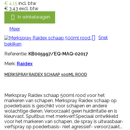
€ 4,15
incl. btw
€ 3,43
excl. btw

In winkelwagen
Meer

Snel
bekijken
Referentie:
KB005997/EQ-MAQ-02017
Merk:
Raidex
MERKSPRAY RAIDEX SCHAAP 500ML ROOD
Merkspray Raidex schaap 500ml rood voor het
markeren van schapen. Merkspray Raidex schaap op
poederbasis is geschikt voor schapen en andere
wolachtige dieren. Veroorzaakt geen huidirritatie en is
kleurvast. Spuitbus met merkverf.Speciaal ontwikkeld
voor het markeren van schapen, de spray is uitwasbaar-
verfspray op poederbasis- niet agressief- veroorzaakt...