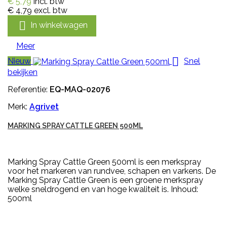
€ 5,79
incl. btw
€ 4,79
excl. btw

In winkelwagen
Meer

Nieuw
Snel
bekijken
Referentie:
EQ-MAQ-02076
Merk:
Agrivet
MARKING SPRAY CATTLE GREEN 500ML
Marking Spray Cattle Green 500ml is een merkspray
voor het markeren van rundvee, schapen en varkens. De
Marking Spray Cattle Green is een groene merkspray
welke sneldrogend en van hoge kwaliteit is. Inhoud:
500ml