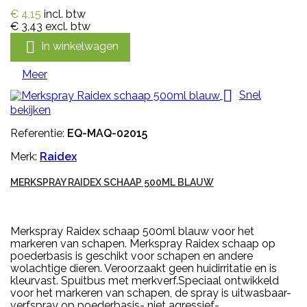
€ 4,15
incl. btw
€ 3,43
excl. btw

In winkelwagen
Meer

Snel
bekijken
Referentie:
EQ-MAQ-02015
Merk:
Raidex
MERKSPRAY RAIDEX SCHAAP 500ML BLAUW
Merkspray Raidex schaap 500ml blauw voor het
markeren van schapen. Merkspray Raidex schaap op
poederbasis is geschikt voor schapen en andere
wolachtige dieren. Veroorzaakt geen huidirritatie en is
kleurvast. Spuitbus met merkverf.Speciaal ontwikkeld
voor het markeren van schapen, de spray is uitwasbaar-
verfspray op poederbasis- niet agressief-...