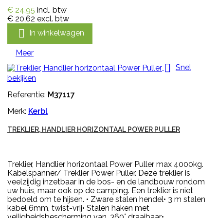
€ 24,95
incl. btw
€ 20,62
excl. btw

In winkelwagen
Meer

Snel
bekijken
Referentie:
M37117
Merk:
Kerbl
TREKLIER, HANDLIER HORIZONTAAL POWER PULLER
Treklier, Handlier horizontaal Power Puller max 4000kg.
Kabelspanner/ Treklier Power Puller. Deze treklier is
veelzijdig inzetbaar in de bos- en de landbouw rondom
uw huis, maar ook op de camping. Een treklier is niet
bedoeld om te hijsen. • Zware stalen hendel• 3 m stalen
kabel 6mm, twist-vrij• Stalen haken met
veiligheidsbescherming van, 360° draaibaar•...