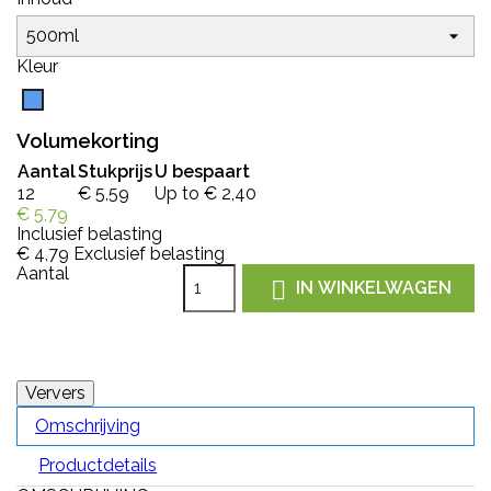
Kleur
Blauw
Volumekorting
Aantal
Stukprijs
U bespaart
12
€ 5,59
Up to € 2,40
€ 5,79
Inclusief belasting
€ 4,79
Exclusief belasting
Aantal

IN WINKELWAGEN
Omschrijving
Productdetails