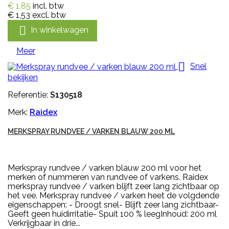
€ 1,85
incl. btw
€ 1,53
excl. btw

In winkelwagen
Meer

Snel
bekijken
Referentie:
S130518
Merk:
Raidex
MERKSPRAY RUNDVEE / VARKEN BLAUW 200 ML
Merkspray rundvee / varken blauw 200 ml voor het
merken of nummeren van rundvee of varkens. Raidex
merkspray rundvee / varken blijft zeer lang zichtbaar op
het vee. Merkspray rundvee / varken heet de volgdende
eigenschappen: - Droogt snel- Blijft zeer lang zichtbaar-
Geeft geen huidirritatie- Spuit 100 % leegInhoud: 200 ml
Verkrijgbaar in drie...