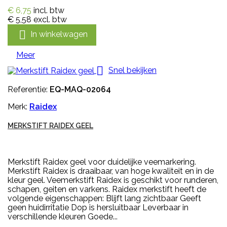
€ 6,75
incl. btw
€ 5,58
excl. btw

In winkelwagen
Meer

Snel bekijken
Referentie:
EQ-MAQ-02064
Merk:
Raidex
MERKSTIFT RAIDEX GEEL
Merkstift Raidex geel voor duidelijke veemarkering.
Merkstift Raidex is draaibaar, van hoge kwaliteit en in de
kleur geel. Veemerkstift Raidex is geschikt voor runderen,
schapen, geiten en varkens. Raidex merkstift heeft de
volgende eigenschappen: Blijft lang zichtbaar Geeft
geen huidirritatie Dop is hersluitbaar Leverbaar in
verschillende kleuren Goede...