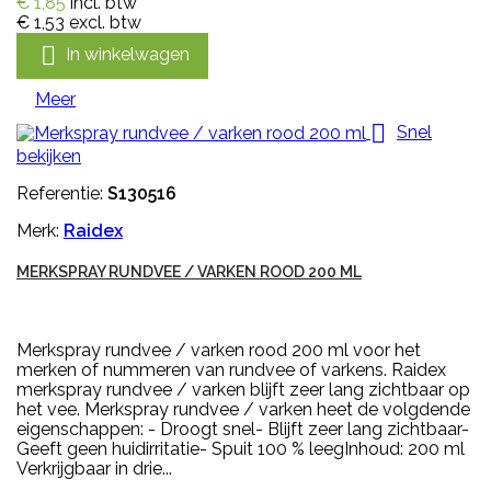
€ 1,85
incl. btw
€ 1,53
excl. btw

In winkelwagen
Meer

Snel
bekijken
Referentie:
S130516
Merk:
Raidex
MERKSPRAY RUNDVEE / VARKEN ROOD 200 ML
Merkspray rundvee / varken rood 200 ml voor het
merken of nummeren van rundvee of varkens. Raidex
merkspray rundvee / varken blijft zeer lang zichtbaar op
het vee. Merkspray rundvee / varken heet de volgdende
eigenschappen: - Droogt snel- Blijft zeer lang zichtbaar-
Geeft geen huidirritatie- Spuit 100 % leegInhoud: 200 ml
Verkrijgbaar in drie...