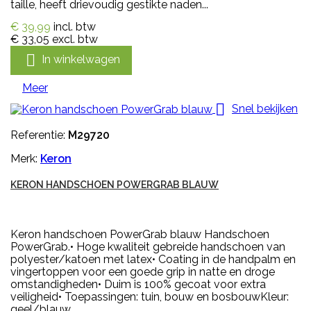
taille, heeft drievoudig gestikte naden...
€ 39,99
incl. btw
€ 33,05
excl. btw

In winkelwagen
Meer

Snel bekijken
Referentie:
M29720
Merk:
Keron
KERON HANDSCHOEN POWERGRAB BLAUW
Keron handschoen PowerGrab blauw Handschoen
PowerGrab.• Hoge kwaliteit gebreide handschoen van
polyester/katoen met latex• Coating in de handpalm en
vingertoppen voor een goede grip in natte en droge
omstandigheden• Duim is 100% gecoat voor extra
veiligheid• Toepassingen: tuin, bouw en bosbouwKleur:
geel/blauw.