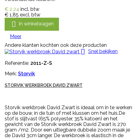
€ 2,24
incl. btw
€ 1,85
excl. btw

In winkelwagen
Meer
Andere klanten kochten ook deze producten

Snel bekijken
Referentie:
2011-Z-S
Merk:
Storvik
STORVIK WERKBROEK DAVID ZWART
Storvik werkbroek David Zwart is ideaal om in te werken
op de bouw, in de tuin of met klussen om het huis.De
stof is slijtvast (65% polyester, 35% katoen) en het
gewicht van de Storvik werkbroek David Zwart is 270
gram /m2. Door een uitlegbare dubbele zoom maak je
de David 3cm langer. De werkbroek is elastisch in de