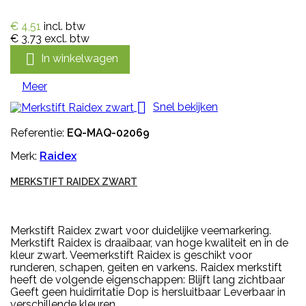
€ 4,51
incl. btw
€ 3,73
excl. btw

In winkelwagen
Meer

Snel bekijken
Referentie:
EQ-MAQ-02069
Merk:
Raidex
MERKSTIFT RAIDEX ZWART
Merkstift Raidex zwart voor duidelijke veemarkering.
Merkstift Raidex is draaibaar, van hoge kwaliteit en in de
kleur zwart. Veemerkstift Raidex is geschikt voor
runderen, schapen, geiten en varkens. Raidex merkstift
heeft de volgende eigenschappen: Blijft lang zichtbaar
Geeft geen huidirritatie Dop is hersluitbaar Leverbaar in
verschillende kleuren...