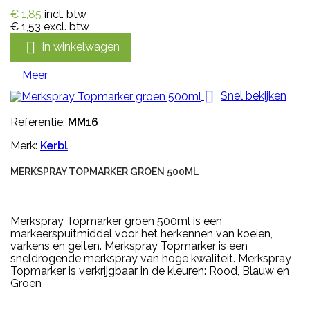
€ 1,85
incl. btw
€ 1,53
excl. btw

In winkelwagen
Meer

Snel bekijken
Referentie:
MM16
Merk:
Kerbl
MERKSPRAY TOPMARKER GROEN 500ML
Merkspray Topmarker groen 500ml is een
markeerspuitmiddel voor het herkennen van koeien,
varkens en geiten. Merkspray Topmarker is een
sneldrogende merkspray van hoge kwaliteit. Merkspray
Topmarker is verkrijgbaar in de kleuren: Rood, Blauw en
Groen