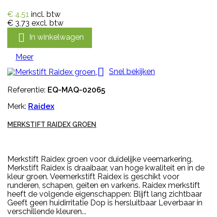
€ 4,51
incl. btw
€ 3,73
excl. btw

In winkelwagen
Meer

Snel bekijken
Referentie:
EQ-MAQ-02065
Merk:
Raidex
MERKSTIFT RAIDEX GROEN
Merkstift Raidex groen voor duidelijke veemarkering.
Merkstift Raidex is draaibaar, van hoge kwaliteit en in de
kleur groen. Veemerkstift Raidex is geschikt voor
runderen, schapen, geiten en varkens. Raidex merkstift
heeft de volgende eigenschappen: Blijft lang zichtbaar
Geeft geen huidirritatie Dop is hersluitbaar Leverbaar in
verschillende kleuren...