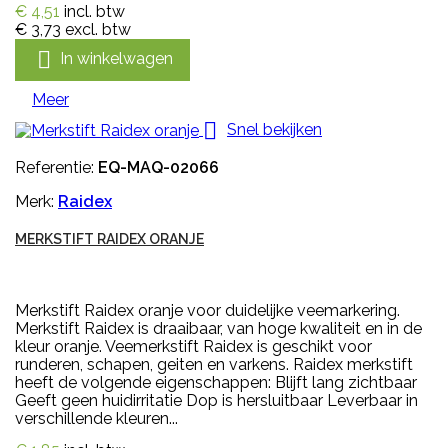
€ 4,51
incl. btw
€ 3,73
excl. btw

In winkelwagen
Meer

Snel bekijken
Referentie:
EQ-MAQ-02066
Merk:
Raidex
MERKSTIFT RAIDEX ORANJE
Merkstift Raidex oranje voor duidelijke veemarkering.
Merkstift Raidex is draaibaar, van hoge kwaliteit en in de
kleur oranje. Veemerkstift Raidex is geschikt voor
runderen, schapen, geiten en varkens. Raidex merkstift
heeft de volgende eigenschappen: Blijft lang zichtbaar
Geeft geen huidirritatie Dop is hersluitbaar Leverbaar in
verschillende kleuren...