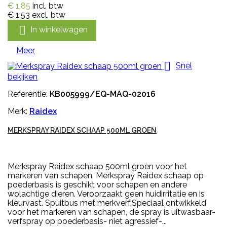
€ 1,85
incl. btw
€ 1,53
excl. btw

In winkelwagen
Meer

Snel
bekijken
Referentie:
KB005999/EQ-MAQ-02016
Merk:
Raidex
MERKSPRAY RAIDEX SCHAAP 500ML GROEN
Merkspray Raidex schaap 500ml groen voor het
markeren van schapen. Merkspray Raidex schaap op
poederbasis is geschikt voor schapen en andere
wolachtige dieren. Veroorzaakt geen huidirritatie en is
kleurvast. Spuitbus met merkverf.Speciaal ontwikkeld
voor het markeren van schapen, de spray is uitwasbaar-
verfspray op poederbasis- niet agressief-...