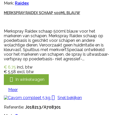
Merk:
Raidex
MERKSPRAY RAIDEX SCHAAP 500ML BLAUW
Merkspray Raidex schaap 500ml blauw voor het
markeren van schapen. Merkspray Raidex schaap op
poederbasis is geschikt voor schapen en andere
wolachtige dieren. Veroorzaakt geen huidirritatie en is
kleurvast. Spuitbus met merkverf.Speciaal ontwikkeld
voor het markeren van schapen, de spray is uitwasbaar-
verfspray op poederbasis- niet agressief-...
€ 6,75
incl. btw
€ 5,58
excl. btw

In winkelwagen
Meer

Snel bekijken
Referentie:
J018213/A708301