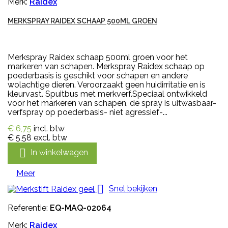
Merk:
Raidex
MERKSPRAY RAIDEX SCHAAP 500ML GROEN
Merkspray Raidex schaap 500ml groen voor het
markeren van schapen. Merkspray Raidex schaap op
poederbasis is geschikt voor schapen en andere
wolachtige dieren. Veroorzaakt geen huidirritatie en is
kleurvast. Spuitbus met merkverf.Speciaal ontwikkeld
voor het markeren van schapen, de spray is uitwasbaar-
verfspray op poederbasis- niet agressief-...
€ 6,75
incl. btw
€ 5,58
excl. btw

In winkelwagen
Meer

Snel bekijken
Referentie:
EQ-MAQ-02064
Merk:
Raidex