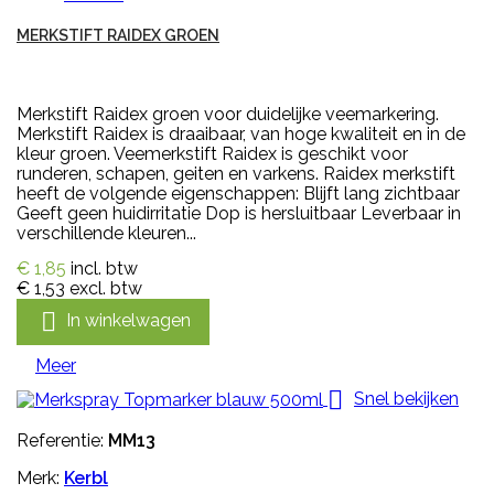
MERKSTIFT RAIDEX GROEN
Merkstift Raidex groen voor duidelijke veemarkering.
Merkstift Raidex is draaibaar, van hoge kwaliteit en in de
kleur groen. Veemerkstift Raidex is geschikt voor
runderen, schapen, geiten en varkens. Raidex merkstift
heeft de volgende eigenschappen: Blijft lang zichtbaar
Geeft geen huidirritatie Dop is hersluitbaar Leverbaar in
verschillende kleuren...
€ 1,85
incl. btw
€ 1,53
excl. btw

In winkelwagen
Meer

Snel bekijken
Referentie:
MM13
Merk:
Kerbl