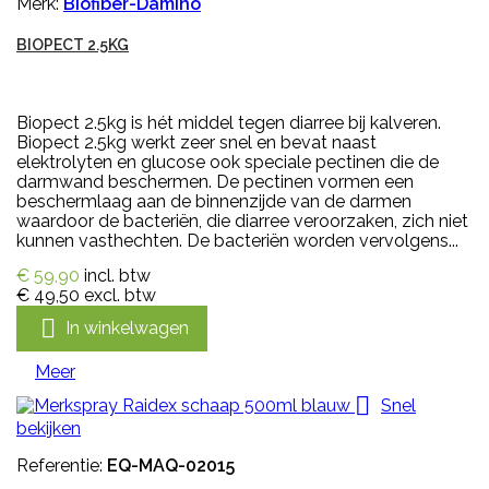
Merk:
Biofiber-Damino
BIOPECT 2.5KG
Biopect 2.5kg is hét middel tegen diarree bij kalveren.
Biopect 2.5kg werkt zeer snel en bevat naast
elektrolyten en glucose ook speciale pectinen die de
darmwand beschermen. De pectinen vormen een
beschermlaag aan de binnenzijde van de darmen
waardoor de bacteriën, die diarree veroorzaken, zich niet
kunnen vasthechten. De bacteriën worden vervolgens...
€ 59,90
incl. btw
€ 49,50
excl. btw

In winkelwagen
Meer

Snel
bekijken
Referentie:
EQ-MAQ-02015