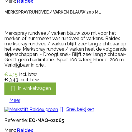
Merk:
Raidex
MERKSPRAY RUNDVEE / VARKEN BLAUW 200 ML
Merkspray rundvee / varken blauw 200 ml voor het
merken of nummeren van rundvee of varkens. Raidex
merkspray rundvee / varken blijft zeer lang zichtbaar op
het vee. Merkspray rundvee / varken heet de volgdende
eigenschappen: - Droogt snel- Blijft zeer lang zichtbaar-
Geeft geen huidirritatie- Spuit 100 % leegInhoud: 200 ml
Verkrijgbaar in drie...
€ 4,15
incl. btw
€ 3,43
excl. btw

In winkelwagen
Meer

Snel bekijken
Referentie:
EQ-MAQ-02065
Merk:
Raidex