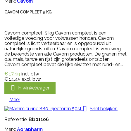
Merk:
Cavom
CAVOM COMPLEET 5 KG
Cavom compleet 5 kg Cavom compleet is een
volledige voeding voor volwassen honden. Cavom
compleet is licht verteerbaar en is opgebouwd uit
natuurlijke grondstoffen. Cavom compleet is verreweg
de bekendste van alle Cavom producten. De granen met
o.a. mais, tarwe en rijst zijn grotendeels ontsloten.
Cavom compleet bevat dierlijke eiwitten met rund- en...
€ 17,49
incl. btw
€ 14,45
excl. btw

In winkelwagen
Meer

Snel bekijken
Referentie:
BI101106
Merk:
Agrapharm