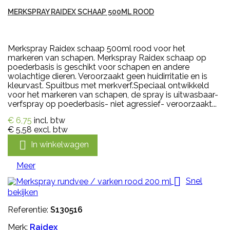
MERKSPRAY RAIDEX SCHAAP 500ML ROOD
Merkspray Raidex schaap 500ml rood voor het
markeren van schapen. Merkspray Raidex schaap op
poederbasis is geschikt voor schapen en andere
wolachtige dieren. Veroorzaakt geen huidirritatie en is
kleurvast. Spuitbus met merkverf.Speciaal ontwikkeld
voor het markeren van schapen, de spray is uitwasbaar-
verfspray op poederbasis- niet agressief- veroorzaakt...
€ 6,75
incl. btw
€ 5,58
excl. btw

In winkelwagen
Meer

Snel
bekijken
Referentie:
S130516
Merk:
Raidex