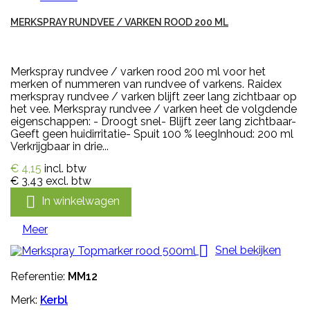
MERKSPRAY RUNDVEE / VARKEN ROOD 200 ML
Merkspray rundvee / varken rood 200 ml voor het
merken of nummeren van rundvee of varkens. Raidex
merkspray rundvee / varken blijft zeer lang zichtbaar op
het vee. Merkspray rundvee / varken heet de volgdende
eigenschappen: - Droogt snel- Blijft zeer lang zichtbaar-
Geeft geen huidirritatie- Spuit 100 % leegInhoud: 200 ml
Verkrijgbaar in drie...
€ 4,15
incl. btw
€ 3,43
excl. btw

In winkelwagen
Meer

Snel bekijken
Referentie:
MM12
Merk:
Kerbl