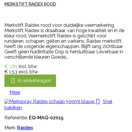
MERKSTIFT RAIDEX ROOD
Merkstift Raidex rood voor duidelijke veemarkering.
Merkstift Raidex is draaibaar, van hoge kwaliteit en in de
kleur rood. Veemerkstift Raidex is geschikt voor
runderen, schapen, geiten en varkens. Raidex merkstift
heeft de volgende eigenschappen: Blijft lang zichtbaar
Geeft geen huidirritatie Dop is hersluitbaar Leverbaar in
verschillende kleuren Goede...
€ 1,85
incl. btw
€ 1,53
excl. btw

In winkelwagen
Meer

Snel
bekijken
Referentie:
EQ-MAQ-02015
Merk:
Raidex