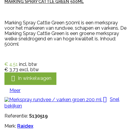
MARKING SPRAY CATTLE GREEN 500ML
Marking Spray Cattle Green 500ml is een merkspray
voor het markeren van rundvee, schapen en varkens. De
Marking Spray Cattle Green is een groene merkspray
welke sneldrogend en van hoge kwaliteit is. Inhoud:
500ml
€ 4,51
incl. btw
€ 3,73
excl. btw

In winkelwagen
Meer

Snel
bekijken
Referentie:
S130519
Merk:
Raidex