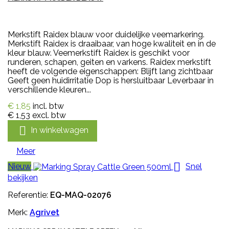
Merkstift Raidex blauw voor duidelijke veemarkering.
Merkstift Raidex is draaibaar, van hoge kwaliteit en in de
kleur blauw. Veemerkstift Raidex is geschikt voor
runderen, schapen, geiten en varkens. Raidex merkstift
heeft de volgende eigenschappen: Blijft lang zichtbaar
Geeft geen huidirritatie Dop is hersluitbaar Leverbaar in
verschillende kleuren...
€ 1,85
incl. btw
€ 1,53
excl. btw

In winkelwagen
Meer

Nieuw
Snel
bekijken
Referentie:
EQ-MAQ-02076
Merk:
Agrivet