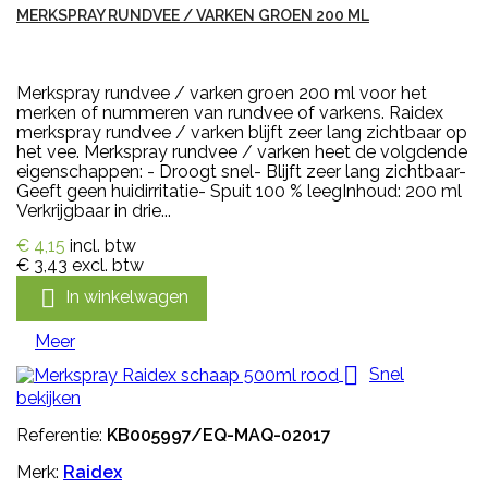
MERKSPRAY RUNDVEE / VARKEN GROEN 200 ML
Merkspray rundvee / varken groen 200 ml voor het
merken of nummeren van rundvee of varkens. Raidex
merkspray rundvee / varken blijft zeer lang zichtbaar op
het vee. Merkspray rundvee / varken heet de volgdende
eigenschappen: - Droogt snel- Blijft zeer lang zichtbaar-
Geeft geen huidirritatie- Spuit 100 % leegInhoud: 200 ml
Verkrijgbaar in drie...
€ 4,15
incl. btw
€ 3,43
excl. btw

In winkelwagen
Meer

Snel
bekijken
Referentie:
KB005997/EQ-MAQ-02017
Merk:
Raidex