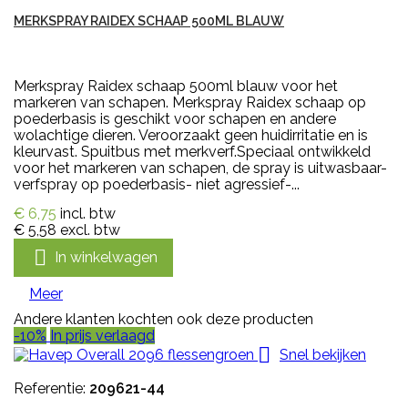
MERKSPRAY RAIDEX SCHAAP 500ML BLAUW
Merkspray Raidex schaap 500ml blauw voor het
markeren van schapen. Merkspray Raidex schaap op
poederbasis is geschikt voor schapen en andere
wolachtige dieren. Veroorzaakt geen huidirritatie en is
kleurvast. Spuitbus met merkverf.Speciaal ontwikkeld
voor het markeren van schapen, de spray is uitwasbaar-
verfspray op poederbasis- niet agressief-...
€ 6,75
incl. btw
€ 5,58
excl. btw

In winkelwagen
Meer
Andere klanten kochten ook deze producten
-10%
In prijs verlaagd

Snel bekijken
Referentie:
209621-44