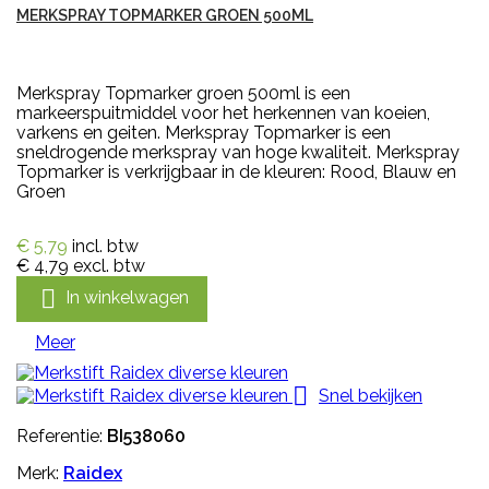
MERKSPRAY TOPMARKER GROEN 500ML
Merkspray Topmarker groen 500ml is een
markeerspuitmiddel voor het herkennen van koeien,
varkens en geiten. Merkspray Topmarker is een
sneldrogende merkspray van hoge kwaliteit. Merkspray
Topmarker is verkrijgbaar in de kleuren: Rood, Blauw en
Groen
€ 5,79
incl. btw
€ 4,79
excl. btw

In winkelwagen
Meer

Snel bekijken
Referentie:
BI538060
Merk:
Raidex