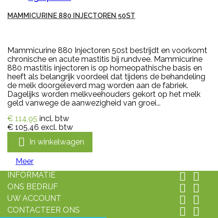
MAMMICURINE 880 INJECTOREN 50ST
Mammicurine 880 Injectoren 50st bestrijdt en voorkomt
chronische en acute mastitis bij rundvee. Mammicurine
880 mastitis injectoren is op homeopathische basis en
heeft als belangrijk voordeel dat tijdens de behandeling
de melk doorgeleverd mag worden aan de fabriek.
Dagelijks worden melkveehouders gekort op het melk
geld vanwege de aanwezigheid van groei...
€ 114,95
incl. btw
€ 105,46
excl. btw

In winkelwagen
Meer
INFORMATIE


ONS BEDRIJF


UW ACCOUNT


CONTACTEER ONS

