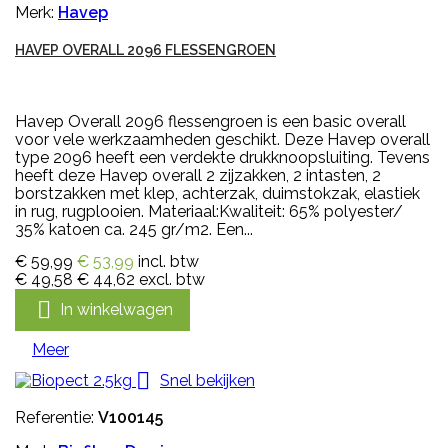
Merk:
Havep
HAVEP OVERALL 2096 FLESSENGROEN
Havep Overall 2096 flessengroen is een basic overall
voor vele werkzaamheden geschikt. Deze Havep overall
type 2096 heeft een verdekte drukknoopsluiting. Tevens
heeft deze Havep overall 2 zijzakken, 2 intasten, 2
borstzakken met klep, achterzak, duimstokzak, elastiek
in rug, rugplooien. Materiaal:Kwaliteit: 65% polyester/
35% katoen ca. 245 gr/m2. Een...
€ 59,99
€ 53,99
incl. btw
€ 49,58
€ 44,62
excl. btw

In winkelwagen
Meer

Snel bekijken
Referentie:
V100145