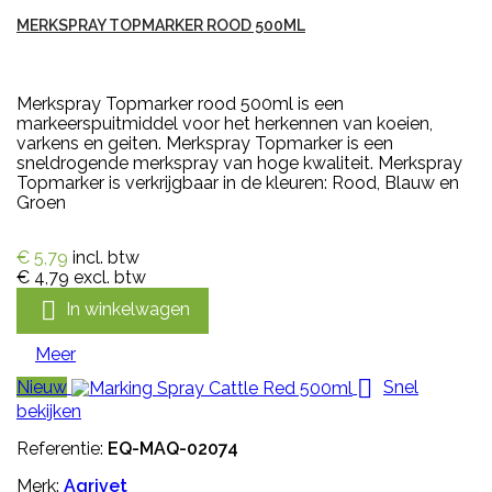
MERKSPRAY TOPMARKER ROOD 500ML
Merkspray Topmarker rood 500ml is een
markeerspuitmiddel voor het herkennen van koeien,
varkens en geiten. Merkspray Topmarker is een
sneldrogende merkspray van hoge kwaliteit. Merkspray
Topmarker is verkrijgbaar in de kleuren: Rood, Blauw en
Groen
€ 5,79
incl. btw
€ 4,79
excl. btw

In winkelwagen
Meer

Nieuw
Snel
bekijken
Referentie:
EQ-MAQ-02074
Merk:
Agrivet