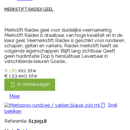
MERKSTIFT RAIDEX GEEL
Merkstift Raidex geel voor duidelijke veemarkering.
Merkstift Raidex is draaibaar, van hoge kwaliteit en in de
kleur geel. Veemerkstift Raidex is geschikt voor runderen,
schapen, geiten en varkens. Raidex merkstift heeft de
volgende eigenschappen: Blijft lang zichtbaar Geeft
geen huidirritatie Dop is hersluitbaar Leverbaar in
verschillende kleuren Goede...
€ 1,85
incl. btw
€ 1,53
excl. btw

In winkelwagen
Meer

Snel
bekijken
Referentie:
S130518