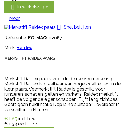

In winkelwagen
Meer

Snel bekijken
Referentie:
EQ-MAQ-02067
Merk:
Raidex
MERKSTIFT RAIDEX PAARS
Merkstift Raidex paars voor duidelijke veemarkering.
Merkstift Raidex is draaibaar, van hoge kwaliteit en in de
kleur paars. Veemerkstift Raidex is geschikt voor
runderen, schapen, geiten en varkens. Raidex merkstift
heeft de volgende eigenschappen: Blijft lang zichtbaar
Geeft geen huidirritatie Dop is hersluitbaar Leverbaar in
verschillende kleuren...
€ 1,85
incl. btw
€ 1,53
excl. btw