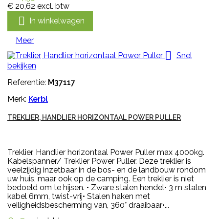
€ 20,62
excl. btw

In winkelwagen
Meer

Snel
bekijken
Referentie:
M37117
Merk:
Kerbl
TREKLIER, HANDLIER HORIZONTAAL POWER PULLER
Treklier, Handlier horizontaal Power Puller max 4000kg.
Kabelspanner/ Treklier Power Puller. Deze treklier is
veelzijdig inzetbaar in de bos- en de landbouw rondom
uw huis, maar ook op de camping. Een treklier is niet
bedoeld om te hijsen. • Zware stalen hendel• 3 m stalen
kabel 6mm, twist-vrij• Stalen haken met
veiligheidsbescherming van, 360° draaibaar•...