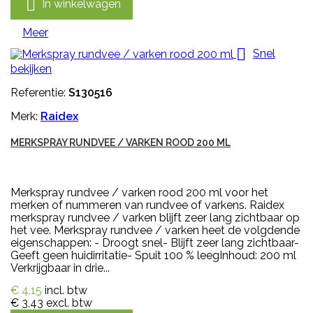

In winkelwagen
Meer

Snel
bekijken
Referentie:
S130516
Merk:
Raidex
MERKSPRAY RUNDVEE / VARKEN ROOD 200 ML
Merkspray rundvee / varken rood 200 ml voor het
merken of nummeren van rundvee of varkens. Raidex
merkspray rundvee / varken blijft zeer lang zichtbaar op
het vee. Merkspray rundvee / varken heet de volgdende
eigenschappen: - Droogt snel- Blijft zeer lang zichtbaar-
Geeft geen huidirritatie- Spuit 100 % leegInhoud: 200 ml
Verkrijgbaar in drie...
€ 4,15
incl. btw
€ 3,43
excl. btw