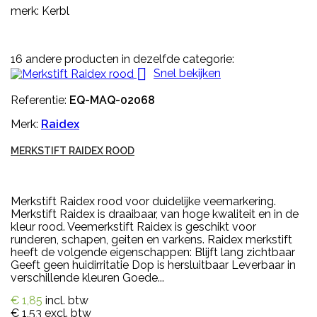
merk: Kerbl
16 andere producten in dezelfde categorie:

Snel bekijken
Referentie:
EQ-MAQ-02068
Merk:
Raidex
MERKSTIFT RAIDEX ROOD
Merkstift Raidex rood voor duidelijke veemarkering.
Merkstift Raidex is draaibaar, van hoge kwaliteit en in de
kleur rood. Veemerkstift Raidex is geschikt voor
runderen, schapen, geiten en varkens. Raidex merkstift
heeft de volgende eigenschappen: Blijft lang zichtbaar
Geeft geen huidirritatie Dop is hersluitbaar Leverbaar in
verschillende kleuren Goede...
€ 1,85
incl. btw
€ 1,53
excl. btw