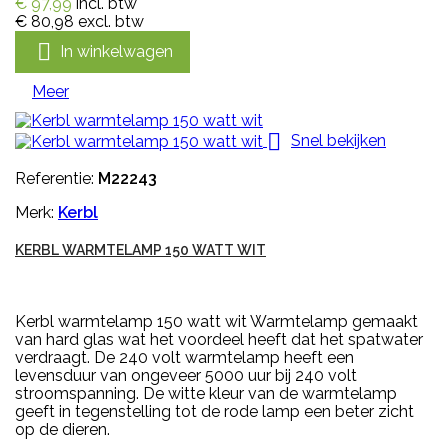
€ 97,99
incl. btw
€ 80,98
excl. btw

In winkelwagen
Meer

Snel bekijken
Referentie:
M22243
Merk:
Kerbl
KERBL WARMTELAMP 150 WATT WIT
Kerbl warmtelamp 150 watt wit Warmtelamp gemaakt
van hard glas wat het voordeel heeft dat het spatwater
verdraagt. De 240 volt warmtelamp heeft een
levensduur van ongeveer 5000 uur bij 240 volt
stroomspanning. De witte kleur van de warmtelamp
geeft in tegenstelling tot de rode lamp een beter zicht
op de dieren.