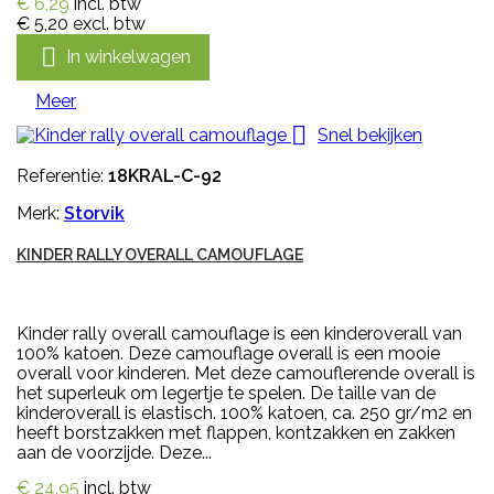
€ 6,29
incl. btw
€ 5,20
excl. btw

In winkelwagen
Meer

Snel bekijken
Referentie:
18KRAL-C-92
Merk:
Storvik
KINDER RALLY OVERALL CAMOUFLAGE
Kinder rally overall camouflage is een kinderoverall van
100% katoen. Deze camouflage overall is een mooie
overall voor kinderen. Met deze camouflerende overall is
het superleuk om legertje te spelen. De taille van de
kinderoverall is elastisch. 100% katoen, ca. 250 gr/m2 en
heeft borstzakken met flappen, kontzakken en zakken
aan de voorzijde. Deze...
€ 24,95
incl. btw