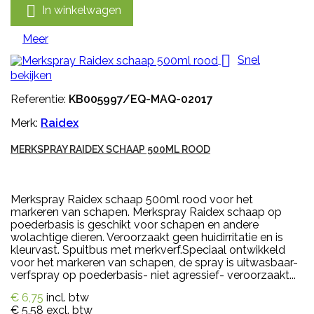

In winkelwagen
Meer

Snel
bekijken
Referentie:
KB005997/EQ-MAQ-02017
Merk:
Raidex
MERKSPRAY RAIDEX SCHAAP 500ML ROOD
Merkspray Raidex schaap 500ml rood voor het
markeren van schapen. Merkspray Raidex schaap op
poederbasis is geschikt voor schapen en andere
wolachtige dieren. Veroorzaakt geen huidirritatie en is
kleurvast. Spuitbus met merkverf.Speciaal ontwikkeld
voor het markeren van schapen, de spray is uitwasbaar-
verfspray op poederbasis- niet agressief- veroorzaakt...
€ 6,75
incl. btw
€ 5,58
excl. btw