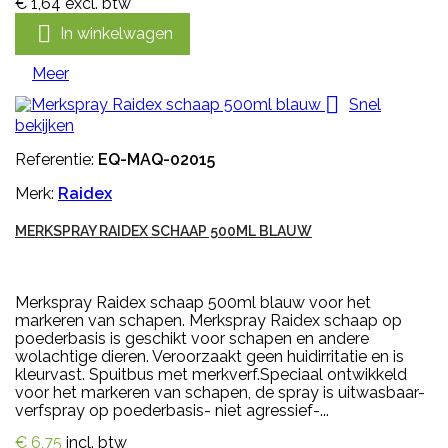
€ 1,64
excl. btw

In winkelwagen
Meer

Snel
bekijken
Referentie:
EQ-MAQ-02015
Merk:
Raidex
MERKSPRAY RAIDEX SCHAAP 500ML BLAUW
Merkspray Raidex schaap 500ml blauw voor het
markeren van schapen. Merkspray Raidex schaap op
poederbasis is geschikt voor schapen en andere
wolachtige dieren. Veroorzaakt geen huidirritatie en is
kleurvast. Spuitbus met merkverf.Speciaal ontwikkeld
voor het markeren van schapen, de spray is uitwasbaar-
verfspray op poederbasis- niet agressief-...
€ 6,75
incl. btw