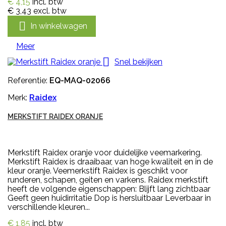
€ 4,15
incl. btw
€ 3,43
excl. btw

In winkelwagen
Meer

Snel bekijken
Referentie:
EQ-MAQ-02066
Merk:
Raidex
MERKSTIFT RAIDEX ORANJE
Merkstift Raidex oranje voor duidelijke veemarkering.
Merkstift Raidex is draaibaar, van hoge kwaliteit en in de
kleur oranje. Veemerkstift Raidex is geschikt voor
runderen, schapen, geiten en varkens. Raidex merkstift
heeft de volgende eigenschappen: Blijft lang zichtbaar
Geeft geen huidirritatie Dop is hersluitbaar Leverbaar in
verschillende kleuren...
€ 1,85
incl. btw