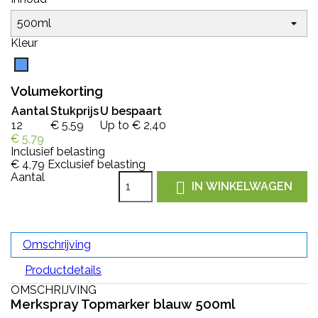
Kleur
Blauw
Volumekorting
Aantal
Stukprijs
U bespaart
12
€ 5,59
Up to € 2,40
€ 5,79
Inclusief belasting
€ 4,79
Exclusief belasting
Aantal

IN WINKELWAGEN
Omschrijving
Productdetails
OMSCHRIJVING
Merkspray Topmarker blauw 500ml