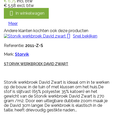
€ 6,75
incl. btw
€ 5,58
excl. btw

In winkelwagen
Meer
Andere klanten kochten ook deze producten

Snel bekijken
Referentie:
2011-Z-S
Merk:
Storvik
STORVIK WERKBROEK DAVID ZWART
Storvik werkbroek David Zwart is ideaal om in te werken
op de bouw, in de tuin of met klussen om het huis.De
stof is slijtvast (65% polyester, 35% katoen) en het
gewicht van de Storvik werkbroek David Zwart is 270
gram /m2. Door een uitlegbare dubbele zoom maak je
de David 3cm langer. De werkbroek is elastisch in de
taille, heeft drievoudig gestikte naden...