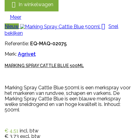

In winkelwagen
Meer

Nieuw
Snel
bekijken
Referentie:
EQ-MAQ-02075
Merk:
Agrivet
MARKING SPRAY CATTLE BLUE 500ML
Marking Spray Cattle Blue 500ml is een merkspray voor
het markeren van rundvee, schapen en varkens. De
Marking Spray Cattle Blue is een blauwe merkspray
welke sneldrogend en van hoge kwaliteit is. Inhoud:
500ml
€ 4,51
incl. btw
€ 3,73
excl. btw