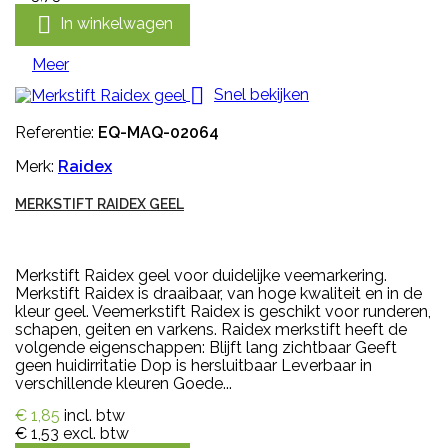

In winkelwagen
Meer

Snel bekijken
Referentie:
EQ-MAQ-02064
Merk:
Raidex
MERKSTIFT RAIDEX GEEL
Merkstift Raidex geel voor duidelijke veemarkering.
Merkstift Raidex is draaibaar, van hoge kwaliteit en in de
kleur geel. Veemerkstift Raidex is geschikt voor runderen,
schapen, geiten en varkens. Raidex merkstift heeft de
volgende eigenschappen: Blijft lang zichtbaar Geeft
geen huidirritatie Dop is hersluitbaar Leverbaar in
verschillende kleuren Goede...
€ 1,85
incl. btw
€ 1,53
excl. btw