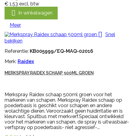
€ 1,53
excl. btw

In winkelwagen
Meer

Snel
bekijken
Referentie:
KB005999/EQ-MAQ-02016
Merk:
Raidex
MERKSPRAY RAIDEX SCHAAP 500ML GROEN
Merkspray Raidex schaap 500ml groen voor het
markeren van schapen. Merkspray Raidex schaap op
poederbasis is geschikt voor schapen en andere
wolachtige dieren. Veroorzaakt geen huidirritatie en is
kleurvast. Spuitbus met merkverf.Speciaal ontwikkeld
voor het markeren van schapen, de spray is uitwasbaar-
verfspray op poederbasis- niet agressief-...