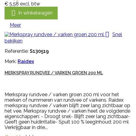
€ 5,58
excl. btw

In winkelwagen
Meer

Snel
bekijken
Referentie:
S130519
Merk:
Raidex
MERKSPRAY RUNDVEE / VARKEN GROEN 200 ML
Merkspray rundvee / varken groen 200 ml voor het
merken of nummeren van rundvee of varkens. Raidex
merkspray rundvee / varken blijft zeer lang zichtbaar op
het vee. Merkspray rundvee / varken heet de volgdende
eigenschappen: - Droogt snel- Blijft zeer lang zichtbaar-
Geeft geen huidirritatie- Spuit 100 % leegInhoud: 200 ml
Verkrijgbaar in drie...