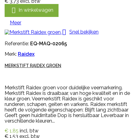
€ 3,73
excl. btw

In winkelwagen
Meer

Snel bekijken
Referentie:
EQ-MAQ-02065
Merk:
Raidex
MERKSTIFT RAIDEX GROEN
Merkstift Raidex groen voor duidelijke veemarkering.
Merkstift Raidex is draaibaar, van hoge kwaliteit en in de
kleur groen. Veemerkstift Raidex is geschikt voor
runderen, schapen, geiten en varkens. Raidex merkstift
heeft de volgende eigenschappen: Blijft lang zichtbaar
Geeft geen huidirritatie Dop is hersluitbaar Leverbaar in
verschillende kleuren...
€ 1,85
incl. btw
€ 1,53
excl. btw