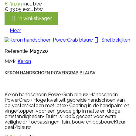
€ 39,99
incl. btw
€ 33,05
excl. btw

In winkelwagen
Meer

Snel bekijken
Referentie:
M29720
Merk:
Keron
KERON HANDSCHOEN POWERGRAB BLAUW
Keron handschoen PowerGrab blauw Handschoen
PowerGrab.• Hoge kwaliteit gebreide handschoen van
polyester/katoen met latex• Coating in de handpalm en
vingertoppen voor een goede grip in natte en droge
omstandigheden• Duim is 100% gecoat voor extra
veiligheid• Toepassingen: tuin, bouw en bosbouwKleur:
geel/blauw.