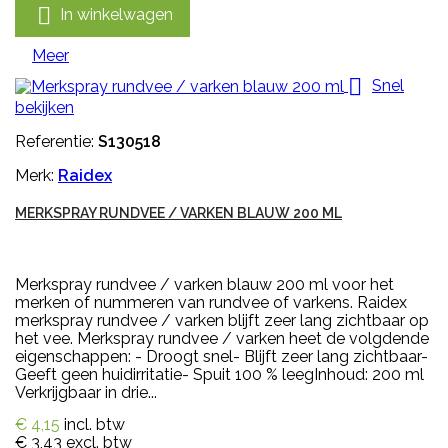

In winkelwagen
Meer

Snel
bekijken
Referentie:
S130518
Merk:
Raidex
MERKSPRAY RUNDVEE / VARKEN BLAUW 200 ML
Merkspray rundvee / varken blauw 200 ml voor het
merken of nummeren van rundvee of varkens. Raidex
merkspray rundvee / varken blijft zeer lang zichtbaar op
het vee. Merkspray rundvee / varken heet de volgdende
eigenschappen: - Droogt snel- Blijft zeer lang zichtbaar-
Geeft geen huidirritatie- Spuit 100 % leegInhoud: 200 ml
Verkrijgbaar in drie...
€ 4,15
incl. btw
€ 3,43
excl. btw