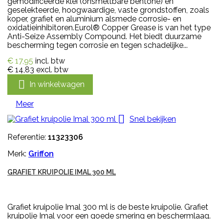
gemodificeerde klei (onsmeltbare bentone) en
geselekteerde, hoogwaardige, vaste grondstoffen, zoals
koper, grafiet en aluminium alsmede corrosie- en
oxidatieinhibitoren.Eurol® Copper Grease is van het type
Anti-Seize Assembly Compound. Het biedt duurzame
bescherming tegen corrosie en tegen schadelijke...
€ 17,95
incl. btw
€ 14,83
excl. btw

In winkelwagen
Meer

Snel bekijken
Referentie:
11323306
Merk:
Griffon
GRAFIET KRUIPOLIE IMAL 300 ML
Grafiet kruipolie Imal 300 ml is de beste kruipolie. Grafiet
kruipolie Imal voor een goede smering en beschermlaag.