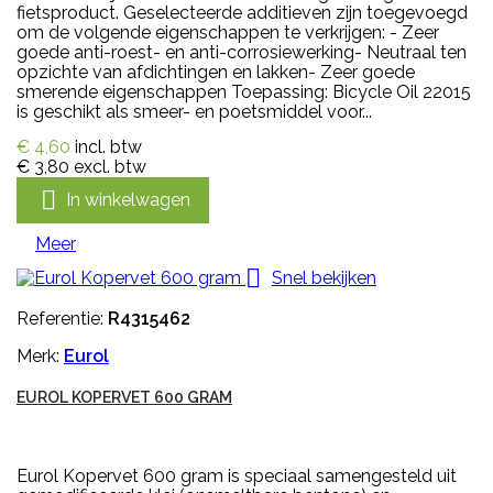
fietsproduct. Geselecteerde additieven zijn toegevoegd
om de volgende eigenschappen te verkrijgen: - Zeer
goede anti-roest- en anti-corrosiewerking- Neutraal ten
opzichte van afdichtingen en lakken- Zeer goede
smerende eigenschappen Toepassing: Bicycle Oil 22015
is geschikt als smeer- en poetsmiddel voor...
€ 4,60
incl. btw
€ 3,80
excl. btw

In winkelwagen
Meer

Snel bekijken
Referentie:
R4315462
Merk:
Eurol
EUROL KOPERVET 600 GRAM
Eurol Kopervet 600 gram is speciaal samengesteld uit