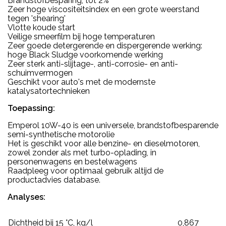
Brandstofbesparing, tot 2%
Zeer hoge viscositeitsindex en een grote weerstand
tegen 'shearing'
Vlotte koude start
Veilige smeerfilm bij hoge temperaturen
Zeer goede detergerende en dispergerende werking:
hoge Black Sludge voorkomende werking
Zeer sterk anti-slijtage-, anti-corrosie- en anti-
schuimvermogen
Geschikt voor auto's met de modernste
katalysatortechnieken
Toepassing:
Emperol 10W-40 is een universele, brandstofbesparende
semi-synthetische motorolie
Het is geschikt voor alle benzine- en dieselmotoren,
zowel zonder als met turbo-oplading, in
personenwagens en bestelwagens
Raadpleeg voor optimaal gebruik altijd de
productadvies database.
Analyses:
Dichtheid bij 15 °C, kg/l
0,867