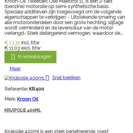
Kroon-Oil Tweetakt Olie Maestrol 1L is een 2-takt
(benzine) motorolie op semi-synthetische basis.
Speciale additieven zijn toegevoegd om de volgende
eigenschappen te verkrijgen: - Uitstekende smering van
alle motoronderdelen door een grote hechting: slijtage
wordt verminderd en de levensduur van de motor
verlengd- Sterk detergerend vermogen, waardoor de...
€ 13,35
incl. btw
€ 11,03
excl. btw

In winkelwagen
Meer

Snel bekijken
Referentie:
KR400
Merk:
Kroon Oil
KRUIPOLIE 400ML
Kruipolie 400ml is een sterk penetrerende, roest