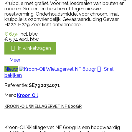
Kruipolie met grafiet. Voor het losdraaien van bouten en
moeren. Smeert en beschermt tegen nieuwe
roestvorming. Onderhoudsmiddel voor chroom. Imal
kruipolie is ozonvriendelijk. Gevaaraanduiding Gevaar
H222-H229 Zeer licht ontvlambare...
€ 6,95
incl. btw
€ 5,74
excl. btw

In winkelwagen
Meer

Nieuw
Snel
bekijken
Referentie:
SE790034071
Merk:
Kroon Oil
KROON-OIL WIELLAGERVET NF 600GR
Kroon-Oil Wiellagervet NF 600gr is een hoogwaardig