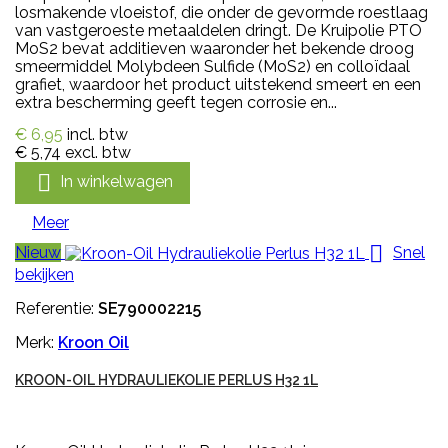
losmakende vloeistof, die onder de gevormde roestlaag
van vastgeroeste metaaldelen dringt. De Kruipolie PTO
MoS2 bevat additieven waaronder het bekende droog
smeermiddel Molybdeen Sulfide (MoS2) en colloïdaal
grafiet, waardoor het product uitstekend smeert en een
extra bescherming geeft tegen corrosie en...
€ 6,95
incl. btw
€ 5,74
excl. btw

In winkelwagen
Meer

Nieuw
Snel
bekijken
Referentie:
SE790002215
Merk:
Kroon Oil
KROON-OIL HYDRAULIEKOLIE PERLUS H32 1L