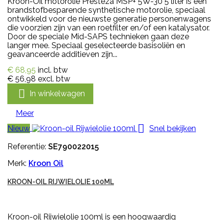
Kroon-Oil motorolie Presteza MSP+ 5W-30 5 liter is een
brandstofbesparende synthetische motorolie, speciaal
ontwikkeld voor de nieuwste generatie personenwagens
die voorzien zijn van een roetfilter en/of een katalysator.
Door de speciale Mid-SAPS technieken gaan deze
langer mee. Speciaal geselecteerde basisoliën en
geavanceerde additieven zijn...
€ 68,95
incl. btw
€ 56,98
excl. btw

In winkelwagen
Meer

Nieuw
Snel bekijken
Referentie:
SE790022015
Merk:
Kroon Oil
KROON-OIL RIJWIELOLIE 100ML
Kroon-oil Rijwielolie 100ml is een hoogwaardig