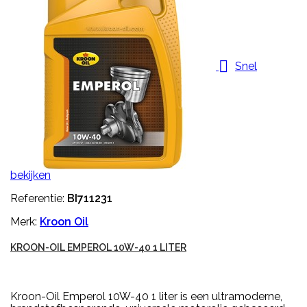

Snel
bekijken
Referentie:
BI711231
Merk:
Kroon Oil
KROON-OIL EMPEROL 10W-40 1 LITER
Kroon-Oil Emperol 10W-40 1 liter is een ultramoderne,