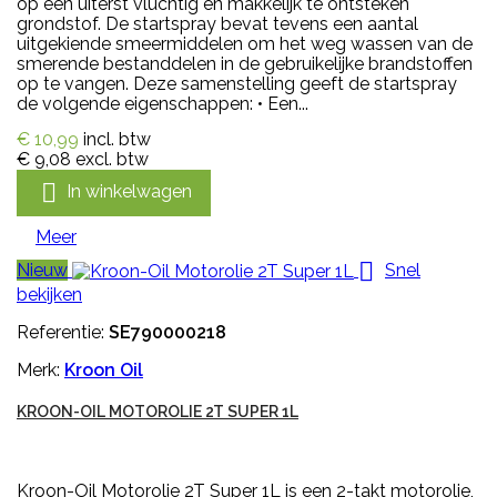
op een uiterst vluchtig en makkelijk te ontsteken
grondstof. De startspray bevat tevens een aantal
uitgekiende smeermiddelen om het weg wassen van de
smerende bestanddelen in de gebruikelijke brandstoffen
op te vangen. Deze samenstelling geeft de startspray
de volgende eigenschappen: • Een...
€ 10,99
incl. btw
€ 9,08
excl. btw

In winkelwagen
Meer

Nieuw
Snel
bekijken
Referentie:
SE790000218
Merk:
Kroon Oil
KROON-OIL MOTOROLIE 2T SUPER 1L
Kroon-Oil Motorolie 2T Super 1L is een 2-takt motorolie,