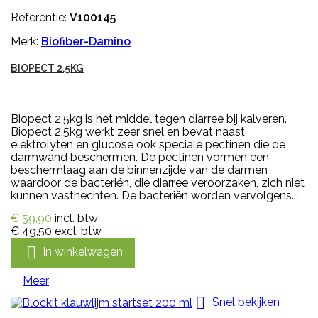
Referentie:
V100145
Merk:
Biofiber-Damino
BIOPECT 2.5KG
Biopect 2.5kg is hét middel tegen diarree bij kalveren.
Biopect 2.5kg werkt zeer snel en bevat naast
elektrolyten en glucose ook speciale pectinen die de
darmwand beschermen. De pectinen vormen een
beschermlaag aan de binnenzijde van de darmen
waardoor de bacteriën, die diarree veroorzaken, zich niet
kunnen vasthechten. De bacteriën worden vervolgens...
€ 59,90
incl. btw
€ 49,50
excl. btw

In winkelwagen
Meer

Snel bekijken