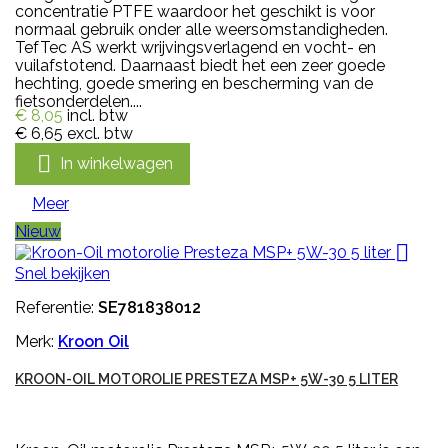
concentratie PTFE waardoor het geschikt is voor
normaal gebruik onder alle weersomstandigheden.
TefTec AS werkt wrijvingsverlagend en vocht- en
vuilafstotend. Daarnaast biedt het een zeer goede
hechting, goede smering en bescherming van de
fietsonderdelen....
€ 8,05
incl. btw
€ 6,65
excl. btw

In winkelwagen
Meer
Nieuw

Snel bekijken
Referentie:
SE781838012
Merk:
Kroon Oil
KROON-OIL MOTOROLIE PRESTEZA MSP+ 5W-30 5 LITER