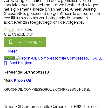
vet. Wiellagers stellen aan de te gebruiken vetten
speciale eisen. Het vet moet goed bestand zijn tegen
het z.g. karnen (=kneden) van het vet. Wheel Bearing
Grease NF is gebaseerd op geraffineerde basisoliën met
een lithiumzeep als verdikkingsmiddel, waaraan
additieven zijn toegevoegd om de volgende...
€ 13,95
incl. btw
€ 11,53
excl. btw

In winkelwagen
Meer
Nieuw

Snel bekijken
Referentie:
SE790002218
Merk:
Kroon Oil
KROON-OIL COMPRESSOROLIE COMPRESSOL H68 1L
Kroon-Oil Compressorolie Compressol H68 1L is een