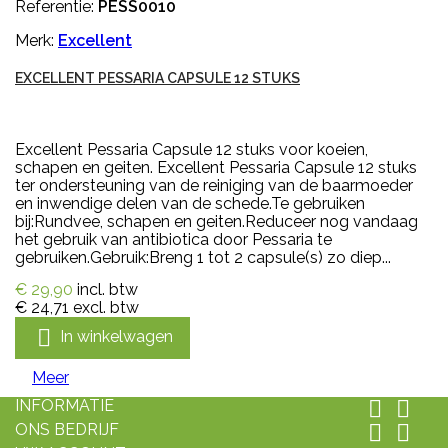
Referentie:
PESS0010
Merk:
Excellent
EXCELLENT PESSARIA CAPSULE 12 STUKS
Excellent Pessaria Capsule 12 stuks voor koeien,
schapen en geiten. Excellent Pessaria Capsule 12 stuks
ter ondersteuning van de reiniging van de baarmoeder
en inwendige delen van de schede.Te gebruiken
bij:Rundvee, schapen en geiten.Reduceer nog vandaag
het gebruik van antibiotica door Pessaria te
gebruiken.Gebruik:Breng 1 tot 2 capsule(s) zo diep...
€ 29,90
incl. btw
€ 24,71
excl. btw

In winkelwagen
Meer
INFORMATIE


ONS BEDRIJF

