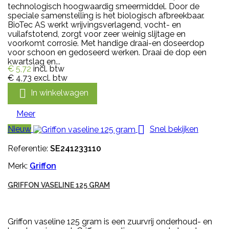
technologisch hoogwaardig smeermiddel. Door de
speciale samenstelling is het biologisch afbreekbaar.
BioTec AS werkt wrijvingsverlagend, vocht- en
vuilafstotend, zorgt voor zeer weinig slijtage en
voorkomt corrosie. Met handige draai-en doseerdop
voor schoon en gedoseerd werken. Draai de dop een
kwartslag en...
€ 5,72
incl. btw
€ 4,73
excl. btw

In winkelwagen
Meer

Nieuw
Snel bekijken
Referentie:
SE241233110
Merk:
Griffon
GRIFFON VASELINE 125 GRAM
Griffon vaseline 125 gram is een zuurvrij onderhoud- en