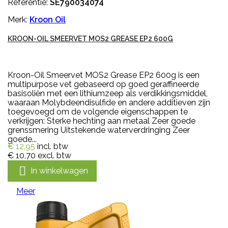
Referentie:
SE790034074
Merk:
Kroon Oil
KROON-OIL SMEERVET MOS2 GREASE EP2 600G
Kroon-Oil Smeervet MOS2 Grease EP2 600g is een
multipurpose vet gebaseerd op goed geraffineerde
basisoliën met een lithiumzeep als verdikkingsmiddel,
waaraan Molybdeendisulfide en andere additieven zijn
toegevoegd om de volgende eigenschappen te
verkrijgen: Sterke hechting aan metaal Zeer goede
grenssmering Uitstekende waterverdringing Zeer
goede...
€ 12,95
incl. btw
€ 10,70
excl. btw

In winkelwagen
Meer