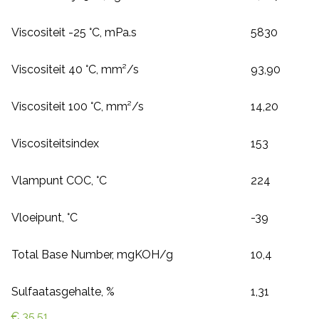
Viscositeit -25 °C, mPa.s
5830
Viscositeit 40 °C, mm²/s
93,90
Viscositeit 100 °C, mm²/s
14,20
Viscositeitsindex
153
Vlampunt COC, °C
224
Vloeipunt, °C
-39
Total Base Number, mgKOH/g
10,4
Sulfaatasgehalte, %
1,31
€ 35,51