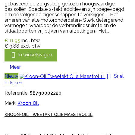
gebaseerd op zorgvuldig gekozen hoogwaardige
basisoliën. Speciale 2-takt additieven zijn toegevoegd
om de volgende eigenschappen te verkrijgen: - Het
smeren van alle motoronderdelen- Sterk detergerend
vermogen, waardoor de verbrandingsruimte en de
uitlaatpoorten vrij blijven van afzettingen- Het...
€ 11,95
incl. btw
€ 9,88
excl. btw

In winkelwagen
Meer

Nieuw
Snel
bekijken
Referentie:
SE790002220
Merk:
Kroon Oil
KROON-OIL TWEETAKT OLIE MAESTROL 1L