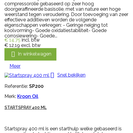
compressorolie gebaseerd op zeer hoog
doorgeraffineerde basisolie, met van nature een hoge
weerstand tegen veroudering. Door toevoeging van zeer
effectieve additieven worden de volgende
eigenschappen verkregen: - Geringe neiging tot
koolvorming- Goede oxidatiestabiliteit- Goede
corrosiewering- Goede...
€ 14,75
incl. btw
€ 12,19
excl. btw

In winkelwagen
Meer

Snel bekijken
Referentie:
SP200
Merk:
Kroon Oil
STARTSPRAY 400 ML
Startspray 400 ml is een starthulp welke gebaseerd is