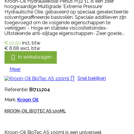
Kroon-Oil Hydrauliekolie Perlus H32 1L is een zeer
hoogwaardige Multigrade 'Extreme Pressure'
Hydraulische Olie, gebaseerd op speciaal geselecteerde
solventgeraffineerde basisoliën. Speciale additieven zijn
toegevoegd om de volgende eigenschappen te
verkrijgen: - Hoge en stabiele viscositeitsindex-
Uitstekende anti-slijtage eigenschappen- Zeer goede...
€ 10,50
incl. btw
€ 8,68
excl. btw

In winkelwagen
Meer

Snel bekijken
Referentie:
BI711204
Merk:
Kroon Oil
KROON-OIL BIOTEC AS 100ML
Kroon-Oil BioTec AS 100ml is een universeel,