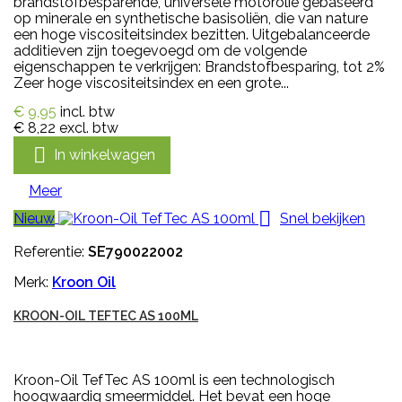
brandstofbesparende, universele motorolie gebaseerd
op minerale en synthetische basisoliën, die van nature
een hoge viscositeitsindex bezitten. Uitgebalanceerde
additieven zijn toegevoegd om de volgende
eigenschappen te verkrijgen: Brandstofbesparing, tot 2%
Zeer hoge viscositeitsindex en een grote...
€ 9,95
incl. btw
€ 8,22
excl. btw

In winkelwagen
Meer

Nieuw
Snel bekijken
Referentie:
SE790022002
Merk:
Kroon Oil
KROON-OIL TEFTEC AS 100ML
Kroon-Oil TefTec AS 100ml is een technologisch
hoogwaardig smeermiddel. Het bevat een hoge