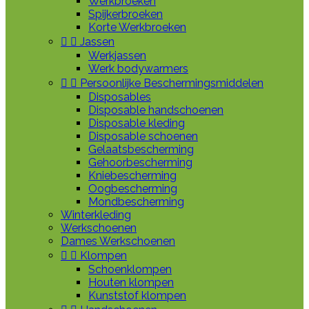
Werkbroeken
Spijkerbroeken
Korte Werkbroeken


Jassen
Werkjassen
Werk bodywarmers


Persoonlijke Beschermingsmiddelen
Disposables
Disposable handschoenen
Disposable kleding
Disposable schoenen
Gelaatsbescherming
Gehoorbescherming
Kniebescherming
Oogbescherming
Mondbescherming
Winterkleding
Werkschoenen
Dames Werkschoenen


Klompen
Schoenklompen
Houten klompen
Kunststof klompen