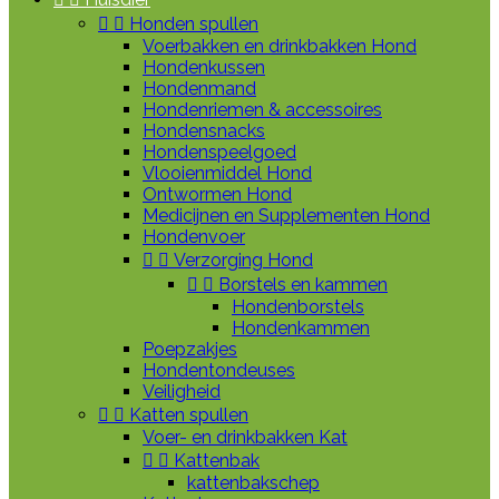


Honden spullen
Voerbakken en drinkbakken Hond
Hondenkussen
Hondenmand
Hondenriemen & accessoires
Hondensnacks
Hondenspeelgoed
Vlooienmiddel Hond
Ontwormen Hond
Medicijnen en Supplementen Hond
Hondenvoer


Verzorging Hond


Borstels en kammen
Hondenborstels
Hondenkammen
Poepzakjes
Hondentondeuses
Veiligheid


Katten spullen
Voer- en drinkbakken Kat


Kattenbak
kattenbakschep