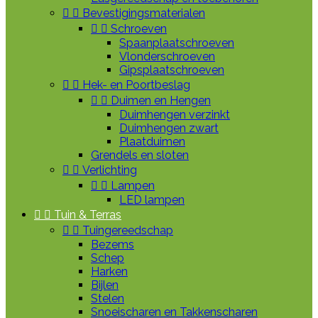


Bevestigingsmaterialen


Schroeven
Spaanplaatschroeven
Vlonderschroeven
Gipsplaatschroeven


Hek- en Poortbeslag


Duimen en Hengen
Duimhengen verzinkt
Duimhengen zwart
Plaatduimen
Grendels en sloten


Verlichting


Lampen
LED lampen


Tuin & Terras


Tuingereedschap
Bezems
Schep
Harken
Bijlen
Stelen
Snoeischaren en Takkenscharen