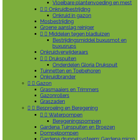
Vloeibare plantenvoeding en mest


Onkruidbestrijding
Onkruid in gazon
Mosbestrijding
Groene aanslag reiniger


Middelen tegen bladluizen
Bestrijdingsmiddel buxusmot en
buxusrups
Onkruidverwijderaars


Drukspuiten
Onderdelen Gloria Drukspuit
Tuinnetten en Toebehoren
Onkruidbrander


Gazon
Grasmaaiers en Trimmers
Gazonrollers
Graszaden


Besproeiing en Beregening


Waterpompen
Beregeningspompen
Gardena Tuinspuiten en Broezen
Dompelpompen
Gardena druppelsysteem: Gardena micro