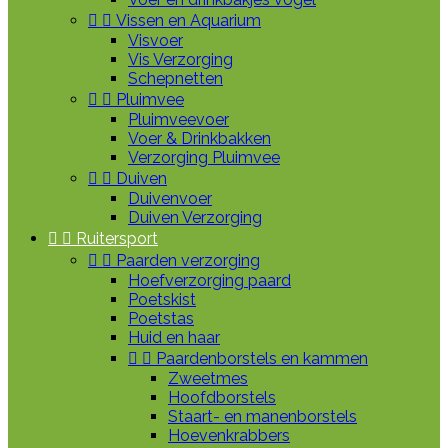


Vissen en Aquarium
Visvoer
Vis Verzorging
Schepnetten


Pluimvee
Pluimveevoer
Voer & Drinkbakken
Verzorging Pluimvee


Duiven
Duivenvoer
Duiven Verzorging


Ruitersport


Paarden verzorging
Hoefverzorging paard
Poetskist
Poetstas
Huid en haar


Paardenborstels en kammen
Zweetmes
Hoofdborstels
Staart- en manenborstels
Hoevenkrabbers