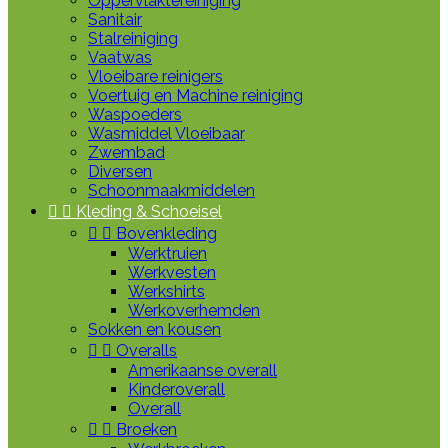
Oppervlaktereiniging
Sanitair
Stalreiniging
Vaatwas
Vloeibare reinigers
Voertuig en Machine reiniging
Waspoeders
Wasmiddel Vloeibaar
Zwembad
Diversen
Schoonmaakmiddelen


Kleding & Schoeisel


Bovenkleding
Werktruien
Werkvesten
Werkshirts
Werkoverhemden
Sokken en kousen


Overalls
Amerikaanse overall
Kinderoverall
Overall


Broeken