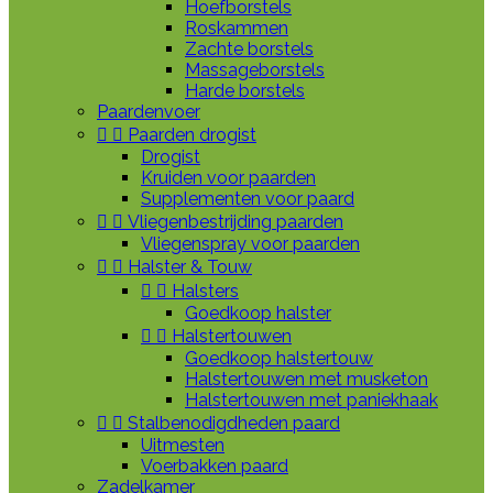
Hoefborstels
Roskammen
Zachte borstels
Massageborstels
Harde borstels
Paardenvoer


Paarden drogist
Drogist
Kruiden voor paarden
Supplementen voor paard


Vliegenbestrijding paarden
Vliegenspray voor paarden


Halster & Touw


Halsters
Goedkoop halster


Halstertouwen
Goedkoop halstertouw
Halstertouwen met musketon
Halstertouwen met paniekhaak


Stalbenodigdheden paard
Uitmesten
Voerbakken paard
Zadelkamer