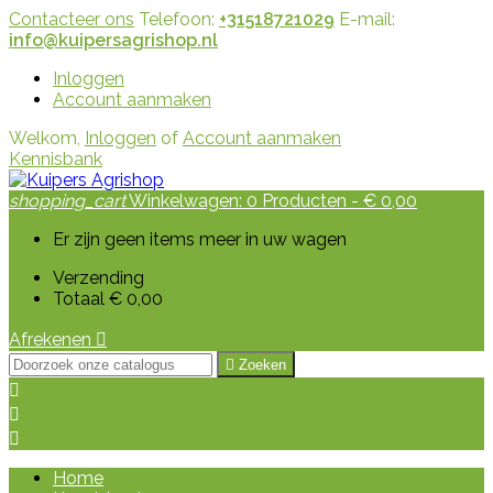
Contacteer ons
Telefoon:
+31518721029
E-mail:
info@kuipersagrishop.nl
Inloggen
Account aanmaken
Welkom,
Inloggen
of
Account aanmaken
Kennisbank
shopping_cart
Winkelwagen:
0
Producten - € 0,00
Er zijn geen items meer in uw wagen
Verzending
Totaal
€ 0,00
Afrekenen


Zoeken



Home