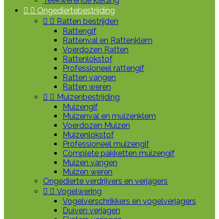
Teekwerende kleding


Ongediertebestrijding


Ratten bestrijden
Rattengif
Rattenval en Rattenklem
Voerdozen Ratten
Rattenlokstof
Professioneel rattengif
Ratten vangen
Ratten weren


Muizenbestrijding
Muizengif
Muizenval en muizenklem
Voerdozen Muizen
Muizenlokstof
Professioneel muizengif
Complete pakketten muizengif
Muizen vangen
Muizen weren
Ongedierte verdrijvers en verjagers


Vogelwering
Vogelverschrikkers en vogelverjagers
Duiven verjagen