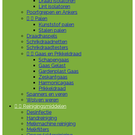
Draad isolatoren
Lint isolatoren
Poortgrepen en Ankers


Palen
Kunststof palen
Stalen palen
Draadhaspels
Schrikdraadnetten
Schrikdraadtesters


Gaas en Prikkeldraad
Schapengaas
Gaas Gelast
Gardenplast Gaas
Zeskantgaas
Harmonicagaas
Prikkeldraad
Spanners en veren
Wolven weren


Reinigingsmiddelen
Desinfectie
Handreiniging
Melkmachine reiniging
Melkfilters