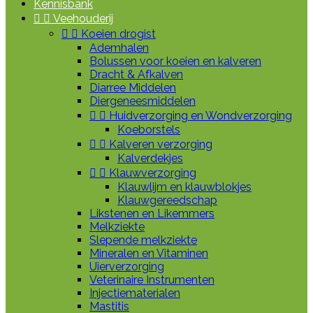
Kennisbank


Veehouderij


Koeien drogist
Ademhalen
Bolussen voor koeien en kalveren
Dracht & Afkalven
Diarree Middelen
Diergeneesmiddelen


Huidverzorging en Wondverzorging
Koeborstels


Kalveren verzorging
Kalverdekjes


Klauwverzorging
Klauwlijm en klauwblokjes
Klauwgereedschap
Likstenen en Likemmers
Melkziekte
Slepende melkziekte
Mineralen en Vitaminen
Uierverzorging
Veterinaire Instrumenten
Injectiematerialen
Mastitis