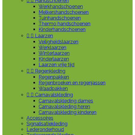


Handschoenen
Werkhandschoenen
Melkershandschoenen
Tuinhandschoenen
Thermo handschoenen
Kinderhandschoenen


Laarzen
Veiligheidslaarzen
Werklaarzen
Winterlaarzen
Kinderlaarzen
Laarzen vrije tijd


Regenkleding
Regenpakken
Regenbroeken en regenjassen
Waadpakken


Carnavalskleding
Carnavalskleding dames
Carnavalskleding heren
Carnavalskleding kinderen
Accessoires
Signalisatiekleding
Lederonderhoud