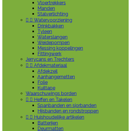
Vloertrekkers
Manden
Stalverlichting


Watervoorziening
Drinkbakken
Tyleen
Waterslangen
Weidepompen
Messing koppelingen
Fittingwerk
Jerrycans en Trechters


Afdekmateriaal
Afdekzeil
Aanhangernetten
Folie
Kuiltape
Waarschuwings borden


Heffen en Takelen
Spanbanden en sjorbanden
Hijsbanden en rondstroppen


Huishoudelijke artikelen
Batterijen
Deurmatten