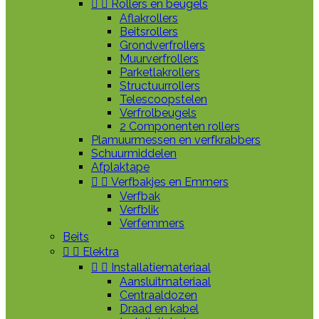


Rollers en beugels
Aflakrollers
Beitsrollers
Grondverfrollers
Muurverfrollers
Parketlakrollers
Structuurrollers
Telescoopstelen
Verfrolbeugels
2 Componenten rollers
Plamuurmessen en verfkrabbers
Schuurmiddelen
Afplaktape


Verfbakjes en Emmers
Verfbak
Verfblik
Verfemmers
Beits


Elektra


Installatiemateriaal
Aansluitmateriaal
Centraaldozen
Draad en kabel