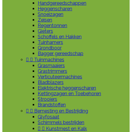
Handgereedschappen
Heggenscharen
Snoeizagen
Zeisen
Regentonnen
Gieters
Schoffels en Hakken
Tuinhamers
Grondboor
Bagger gereedschap


Tuinmachines
Grasmaaiers
Grastrimmers
Verticuteermachines
Bladblazers
Elektrische heggenscharen
Kettingzagen en Toebehoren
Strooiers
Brandstoffen


Bemesting en Bestrijding
Glyfosaat
Schimmels bestrijden


Kunstmest en Kalk