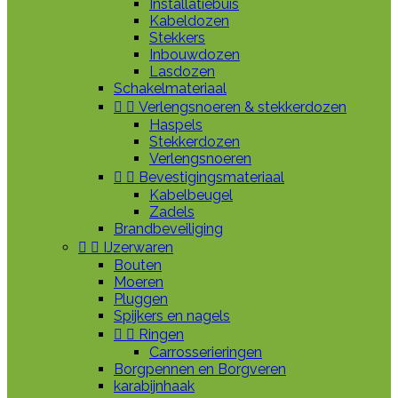
Installatiebuis
Kabeldozen
Stekkers
Inbouwdozen
Lasdozen
Schakelmateriaal


Verlengsnoeren & stekkerdozen
Haspels
Stekkerdozen
Verlengsnoeren


Bevestigingsmateriaal
Kabelbeugel
Zadels
Brandbeveiliging


IJzerwaren
Bouten
Moeren
Pluggen
Spijkers en nagels


Ringen
Carrosserieringen
Borgpennen en Borgveren
karabijnhaak