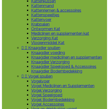
Kattenkussen
Kattenmand
Kattenriemen & accessoires
Kattenspeeltjes
Kattenvoer
Krabpalen
Ontwormen Kat
Medicijnen en supplementen kat
Verzorging Kat
Vlooienmiddel Kat


Knaagdier spullen
Knaagdier voeding
Knaagdier medicijnen en supplementen
Knaagdier Verzorging
Knaagdier Speelgoed & Accessoires
Knaagdier Bodembedekking


Vogel spullen
Vogelvoer
Vogel Medicijnen en Supplementen
Vogel Verzorging
Vogel Speelgoed
Vogel Bodembedekking
Vogel Accessoires
Voer en drinkbakjes vogel