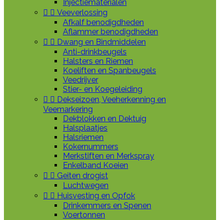
Injectiematerialen


Veeverlossing
Afkalf benodigdheden
Aflammer benodigdheden


Dwang en Bindmiddelen
Anti-drinkbeugels
Halsters en Riemen
Koeliften en Spanbeugels
Veedrijver
Stier- en Koegeleiding


Dekseizoen, Veeherkenning en
Veemarkering
Dekblokken en Dektuig
Halsplaatjes
Halsriemen
Kokernummers
Merkstiften en Merkspray
Enkelband Koeien


Geiten drogist
Luchtwegen


Huisvesting en Opfok
Drinkemmers en Spenen
Voertonnen