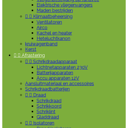
Elektrische vliegenvangers
Maden bestrijden


Klimaatbeheersing
Ventilatoren
Airco
Kachel en heater
Heteluchtkanon
kruiwagenband
Kerst


Afrastering


Schrikdraadapparaat
Lichtnetapparaten 230V
Batterijapparaten
Accu apparaten 12V
Aansluitmateriaal en accessoires
Schrikdraadbatterijen


Draad
Schrikdraad
Schrikkoord
Schriklint
Gladdraad


Isolatoren