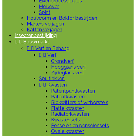
Eikenprocessierups
Meikever
Spint
Houtworm en Boktor bestrijden
Marters verjagen
Katten verjagen
Insectenbestrijding


Bouwmarkt


Verf en Behang


Verf
Grondverf
Hoogglans verf
Zijdeglans verf
Spuitlakken


Kwasten
Patentpuntkwasten
Patentkwasten
Blokwitters of witborstels
Platte kwasten
Radiatorkwasten
Kwastensets
Penselen en penselensets
Ovale kwasten