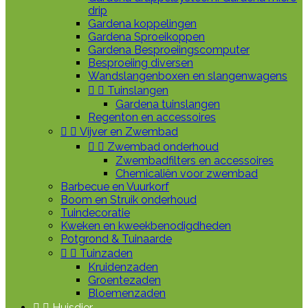
drip
Gardena koppelingen
Gardena Sproeikoppen
Gardena Besproeiingscomputer
Besproeiing diversen
Wandslangenboxen en slangenwagens


Tuinslangen
Gardena tuinslangen
Regenton en accessoires


Vijver en Zwembad


Zwembad onderhoud
Zwembadfilters en accessoires
Chemicaliën voor zwembad
Barbecue en Vuurkorf
Boom en Struik onderhoud
Tuindecoratie
Kweken en kweekbenodigdheden
Potgrond & Tuinaarde


Tuinzaden
Kruidenzaden
Groentezaden
Bloemenzaden


Huisdier