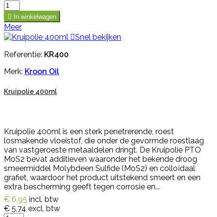

In winkelwagen
Meer

Snel bekijken
Referentie:
KR400
Merk:
Kroon Oil
Kruipolie 400ml
Kruipolie 400ml is een sterk penetrerende, roest
losmakende vloeistof, die onder de gevormde roestlaag
van vastgeroeste metaaldelen dringt. De Kruipolie PTO
MoS2 bevat additieven waaronder het bekende droog
smeermiddel Molybdeen Sulfide (MoS2) en colloïdaal
grafiet, waardoor het product uitstekend smeert en een
extra bescherming geeft tegen corrosie en...
€ 6,95
incl. btw
€ 5,74
excl. btw