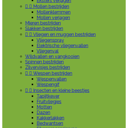
Eksters verjagen


Mollen bestrijden
Mollenklemmen
Mollen verjagen
Mieren bestrijden
Slakken bestrijden


Vliegen en muggen bestrijden
Vliegenspray
Elektrische vliegenvallen
Vliegenval
Wildvallen en vangkooien
Spinnen bestrijden
Zilvervisjes bestrijden


Wespen bestrijden
Wespenvallen
Wespengif


Insecten en kleine beestjes
Tapijtkever
Fruitvliegjes
Motten
Dazen
Kakkerlakken
Bedwantsen