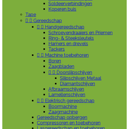
Soldeerverbindingen
Koperen buis
Tape


Gereedschap


Handgereedschap
Schroevendraaiers en Priemen
Ring- & Steeksleutels
Hamers en drevels
Tackers


Machine toebehoren
Boren
Zaagbladen


Doorslijpschijven
Slijpschijven Metaal
Diamantschijven
Afbraamschijven
Lamellenschijven


Elektrisch gereedschap
Boormachine
Zaagmachine
Gereedschap opbergen
Compressoren en toebehoren
Lasgereedschap en toebehoren