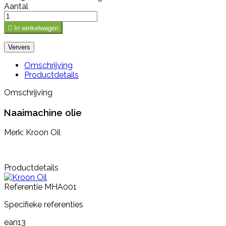
Aantal

In winkelwagen
Omschrijving
Productdetails
Omschrijving
Naaimachine olie
Merk: Kroon Oil
Productdetails
Referentie
MHA001
Specifieke referenties
ean13