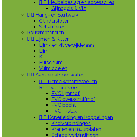


Meubelbeslag en accessoires
Glijnagels & Vilt


Hang- en Sluitwerk
Cilindersloten
Scharnieren
Bouwmaterialen


Lijmen & Kitten
Lijm- en kit verwijderaars
Lijm
Kit
Purschuim
Vulmiddelen


Aan- en afvoer water


Hemelwaterafvoer en
Rioolwaterafvoer
PVC lijmmof
PVC overschuifmof
PVC bocht
PVC T-stuk


Koperleiding en Koppelingen
Knelverbindingen
Kranen en muurplaten
Schroefverbindingen