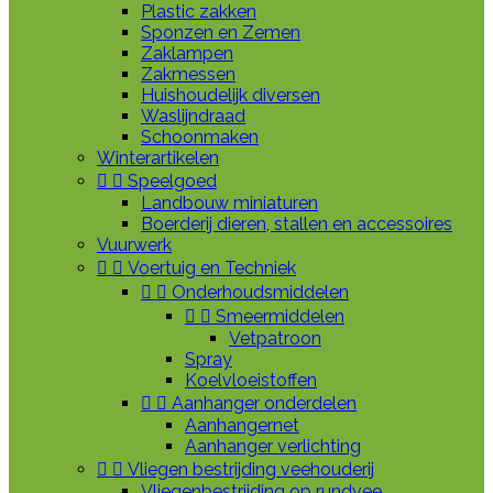
Plastic zakken
Sponzen en Zemen
Zaklampen
Zakmessen
Huishoudelijk diversen
Waslijndraad
Schoonmaken
Winterartikelen


Speelgoed
Landbouw miniaturen
Boerderij dieren, stallen en accessoires
Vuurwerk


Voertuig en Techniek


Onderhoudsmiddelen


Smeermiddelen
Vetpatroon
Spray
Koelvloeistoffen


Aanhanger onderdelen
Aanhangernet
Aanhanger verlichting


Vliegen bestrijding veehouderij
Vliegenbestrijding op rundvee