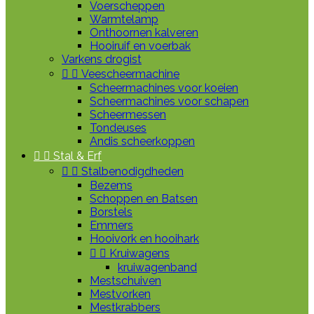
Voerscheppen
Warmtelamp
Onthoornen kalveren
Hooiruif en voerbak
Varkens drogist


Veescheermachine
Scheermachines voor koeien
Scheermachines voor schapen
Scheermessen
Tondeuses
Andis scheerkoppen


Stal & Erf


Stalbenodigdheden
Bezems
Schoppen en Batsen
Borstels
Emmers
Hooivork en hooihark


Kruiwagens
kruiwagenband
Mestschuiven
Mestvorken
Mestkrabbers