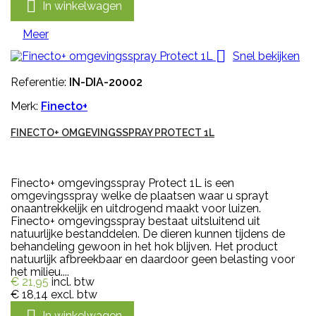

In winkelwagen
Meer

Snel bekijken
Referentie:
IN-DIA-20002
Merk:
Finecto+
FINECTO+ OMGEVINGSSPRAY PROTECT 1L
Finecto+ omgevingsspray Protect 1L is een
omgevingsspray welke de plaatsen waar u sprayt
onaantrekkelijk en uitdrogend maakt voor luizen.
Finecto+ omgevingsspray bestaat uitsluitend uit
natuurlijke bestanddelen. De dieren kunnen tijdens de
behandeling gewoon in het hok blijven. Het product
natuurlijk afbreekbaar en daardoor geen belasting voor
het milieu....
€ 21,95
incl. btw
€ 18,14
excl. btw
In winkelwagen