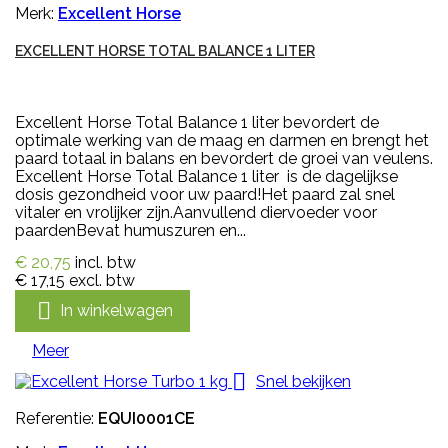
Merk:
Excellent Horse
EXCELLENT HORSE TOTAL BALANCE 1 LITER
Excellent Horse Total Balance 1 liter bevordert de
optimale werking van de maag en darmen en brengt het
paard totaal in balans en bevordert de groei van veulens.
Excellent Horse Total Balance 1 liter is de dagelijkse
dosis gezondheid voor uw paard!Het paard zal snel
vitaler en vrolijker zijn.Aanvullend diervoeder voor
paardenBevat humuszuren en...
€ 20,75
incl. btw
€ 17,15
excl. btw

In winkelwagen
Meer

Snel bekijken
Referentie:
EQUI0001CE