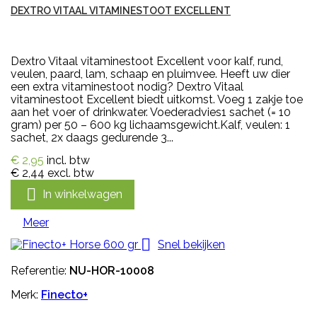
DEXTRO VITAAL VITAMINESTOOT EXCELLENT
Dextro Vitaal vitaminestoot Excellent voor kalf, rund,
veulen, paard, lam, schaap en pluimvee. Heeft uw dier
een extra vitaminestoot nodig? Dextro Vitaal
vitaminestoot Excellent biedt uitkomst. Voeg 1 zakje toe
aan het voer of drinkwater. Voederadvies1 sachet (= 10
gram) per 50 – 600 kg lichaamsgewicht.Kalf, veulen: 1
sachet, 2x daags gedurende 3...
€ 2,95
incl. btw
€ 2,44
excl. btw

In winkelwagen
Meer

Snel bekijken
Referentie:
NU-HOR-10008
Merk:
Finecto+