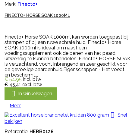
Merk:
Finecto+
FINECTO+ HORSE SOAK 1000ML
Finecto+ Horse SOAK 1000ml kan worden toegepast bij
stampen of bij een ruwe schrale huid. Finecto+ Horse
SOAK 1000ml is ideaal om naast een
voedingssupplement ook de benen van het paard
uitwendig te kunnen behandelen. Finecto+ HORSE SOAK
is verzachtend, vocht inbrengend en zeer geschikt voor
de gevoelige paardenhuid.Eigenschappen:- Het voedt
en beschermt...
€ 54,95
incl. btw
€ 45,41
excl. btw

In winkelwagen
Meer

Snel
bekijken
Referentie:
HERB0128