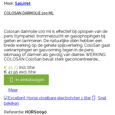
Merk:
SaluVet
COLOSAN DARMOLIE 100 ML
Colosan darmolie 100 ml is effectief bij oplopen van de
pens (tympanie), trommelzucht en gasophopingen bij
geiten en lammeren. De natuurlijke oliën hebben een
brede werking op de gehele spijsvertering. ColoSan gaat
verkrampingen en gasvorming tegen in de pens,
lebmaag of darmen als gevolg van diarree. WERKING
COLOSAN ColoSan bevat sterk geconcentreerde...
€ 45,73
incl. btw
€ 41,95
excl. btw

In winkelwagen
Meer

Snel
bekijken
Referentie:
HORS0090