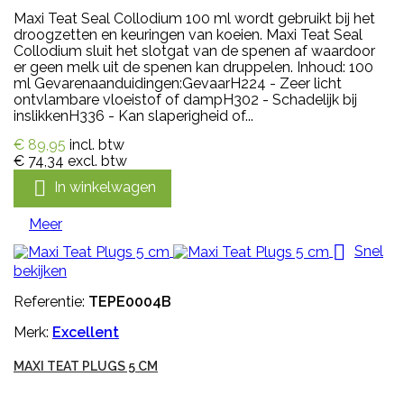
Maxi Teat Seal Collodium 100 ml wordt gebruikt bij het
droogzetten en keuringen van koeien. Maxi Teat Seal
Collodium sluit het slotgat van de spenen af waardoor
er geen melk uit de spenen kan druppelen. Inhoud: 100
ml Gevarenaanduidingen:GevaarH224 - Zeer licht
ontvlambare vloeistof of dampH302 - Schadelijk bij
inslikkenH336 - Kan slaperigheid of...
€ 89,95
incl. btw
€ 74,34
excl. btw

In winkelwagen
Meer

Snel
bekijken
Referentie:
TEPE0004B
Merk:
Excellent
MAXI TEAT PLUGS 5 CM