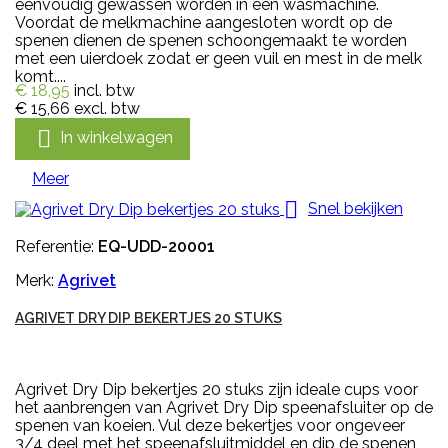
eenvoudig gewassen worden in een wasmachine.
Voordat de melkmachine aangesloten wordt op de
spenen dienen de spenen schoongemaakt te worden
met een uierdoek zodat er geen vuil en mest in de melk
komt....
€ 18,95
incl. btw
€ 15,66
excl. btw

In winkelwagen
Meer

Snel bekijken
Referentie:
EQ-UDD-20001
Merk:
Agrivet
AGRIVET DRY DIP BEKERTJES 20 STUKS
Agrivet Dry Dip bekertjes 20 stuks zijn ideale cups voor
het aanbrengen van Agrivet Dry Dip speenafsluiter op de
spenen van koeien. Vul deze bekertjes voor ongeveer
3/4 deel met het speenafsluitmiddel en dip de spenen