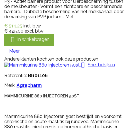
P3:- Actief barrière product voor uierbescherming tussen
de melkbeurten- Vormt een zichtbare en beschermende
barrière.- Dubbele bescherming van het melkkanaal door
de werking van PVP jodium.- Met...
€ 514,25
incl. btw
€ 425,00
excl. btw

In winkelwagen
Meer
Andere klanten kochten ook deze producten

Snel bekijken
Referentie:
BI101106
Merk:
Agrapharm
MAMMICURINE 880 INJECTOREN 50ST
Mammicurine 880 Injectoren 50st bestrijdt en voorkomt
chronische en acute mastitis bij rundvee. Mammicurine
880 mastitis injectoren is op homeopathische basis en