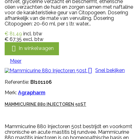
ontvet, glycerine verzacht en beschermt, etherische
olien verzachten de huid en zorgen samen met naftaline
voor de karakteristieke geur van Citopogeen. Dosering
afhankelijk van de mate van vervuiling. Dosering
Citopogeen: 20-60 ml. per 1 ltr. water...
€ 81,49
incl. btw
€ 67,35
excl. btw

In winkelwagen
Meer

Snel bekijken
Referentie:
BI101106
Merk:
Agrapharm
MAMMICURINE 880 INJECTOREN 50ST
Mammicurine 880 Injectoren 50st bestrijdt en voorkomt
chronische en acute mastitis bij rundvee. Mammicurine
880 mastitis injectoren is op homeopathische basis en