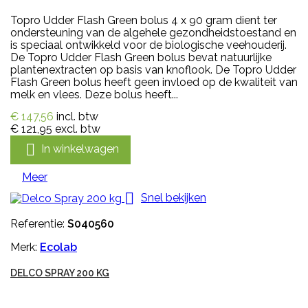
Topro Udder Flash Green bolus 4 x 90 gram dient ter
ondersteuning van de algehele gezondheidstoestand en
is speciaal ontwikkeld voor de biologische veehouderij.
De Topro Udder Flash Green bolus bevat natuurlijke
plantenextracten op basis van knoflook. De Topro Udder
Flash Green bolus heeft geen invloed op de kwaliteit van
melk en vlees. Deze bolus heeft...
€ 147,56
incl. btw
€ 121,95
excl. btw

In winkelwagen
Meer

Snel bekijken
Referentie:
S040560
Merk:
Ecolab
DELCO SPRAY 200 KG