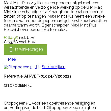
Maxi Mint Plus 2.5 liter is een pepermuntgel met een
verzachtende en verzorgende werking op de uier. Maxi
Mint+ in een handige sta / hangtube. Ideaal om neer te
zetten of op te hangen. Maxi Mint Plus heeft een unieke
formule waardoor de pepermuntgel eerst koud wordt en
daarna warm wordt. Eigenschappen Maxi Mint Plus:•
Beschikt over een unieke formule•...
€ 64,95
incl. btw
€ 53,68
excl. btw

In winkelwagen
Meer

Snel bekijken
Referentie:
AH-VET-01024/V200222
CITOPOGEEN 5L
Citopogeen 5L Voor een doeltreffende reiniging en
ontvetting van de huid. Citopogeen zeep reinigt en