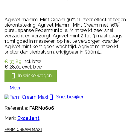
Agrivet mammi Mint Cream 36% 1L zeer effectief tegen
uierontsteking. Agrivet Mammi Mint Cream met 36%
pure Japanse Pepermuntolie. Mint werkt zeer snel,
verzacht en verzorgt. Agrivet mint 2 tot 3 maal daags
10ml goed in masseren op het te verzorgen kwartier.
Agrivet mint kent geen wachttijd. Agrivet mint werkt
sneller dan uierbalsem. erkrijgbaar in 500ml,...
€ 33,89
incl. btw
€ 28,01
excl. btw

In winkelwagen
Meer

Snel bekijken
Referentie:
FARM0606
Merk:
Excellent
FARM CREAM MAXI