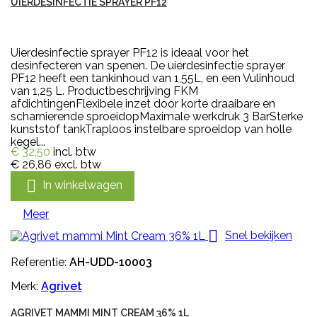
UIERDESINFECTIE SPRAYER PF12
Uierdesinfectie sprayer PF12 is ideaal voor het
desinfecteren van spenen. De uierdesinfectie sprayer
PF12 heeft een tankinhoud van 1,55L, en een Vulinhoud
van 1,25 L. Productbeschrijving FKM
afdichtingenFlexibele inzet door korte draaibare en
scharnierende sproeidopMaximale werkdruk 3 BarSterke
kunststof tankTraploos instelbare sproeidop van holle
kegel...
€ 32,50
incl. btw
€ 26,86
excl. btw

In winkelwagen
Meer

Snel bekijken
Referentie:
AH-UDD-10003
Merk:
Agrivet
AGRIVET MAMMI MINT CREAM 36% 1L