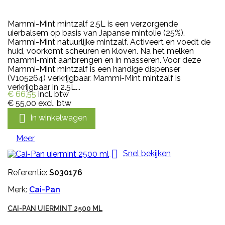
Mammi-Mint mintzalf 2.5L is een verzorgende
uierbalsem op basis van Japanse mintolie (25%).
Mammi-Mint natuurlijke mintzalf. Activeert en voedt de
huid, voorkomt scheuren en kloven. Na het melken
mammi-mint aanbrengen en in masseren. Voor deze
Mammi-Mint mintzalf is een handige dispenser
(V105264) verkrijgbaar. Mammi-Mint mintzalf is
verkrijgbaar in 2.5L...
€ 66,55
incl. btw
€ 55,00
excl. btw

In winkelwagen
Meer

Snel bekijken
Referentie:
S030176
Merk:
Cai-Pan
CAI-PAN UIERMINT 2500 ML