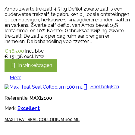
Amos zwarte trekzalf 4.5 kg Defilol zwarte zalf is een
ouderwetse trekzalf, te gebruiken bij locale ontstekingen
bij eenhoevigen, herkauwers, knaagdieren,honden, katten
en varkens. Zwarte zalf defilol van Amos bevat 15%
Ichtammol en 10% Kamfer. Gebruiksaanwijzing zwarte
trekzalf: De zalf 2 x per dag ruim aanbrengen en
insmeren. De behandeling voortzetten...
€ 165,00
incl. btw
€ 151,38
excl. btw

In winkelwagen
Meer

Snel bekijken
Referentie:
MAXI2100
Merk:
Excellent
MAXI TEAT SEAL COLLODIUM 100 ML