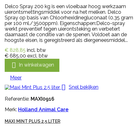
Delco Spray 200 kg is een vloeibaar hoog werkzaam
uierontsmettingsmiddel voor na het melken. Delco
Spray op basis van Chloorhexidinegluconaat (0.35 gram
per 100 ml./3500ppm). Eigenschappen:Delco-spray
werkt preventief tegen uierontsteking en verbetert
daarnaast de conditie van de spenen. Voldoet aan de
hoogste eisen, is geregistreerd als diergeneesmiddel...
€ 828,85
incl. btw
€ 685,00
excl. btw

In winkelwagen
Meer

Snel bekijken
Referentie:
MAXI0916
Merk:
Holland Animal Care
MAXI MINT PLUS 2.5 LITER