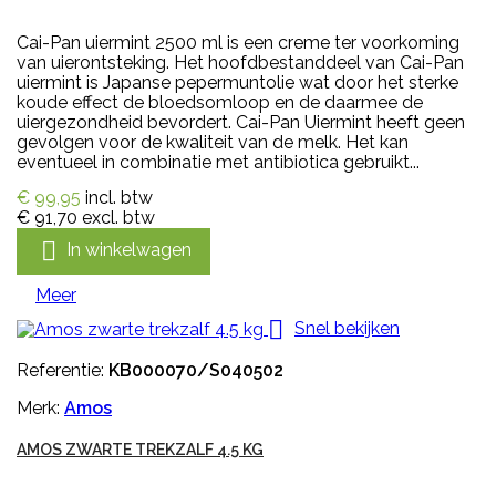
Cai-Pan uiermint 2500 ml is een creme ter voorkoming
van uierontsteking. Het hoofdbestanddeel van Cai-Pan
uiermint is Japanse pepermuntolie wat door het sterke
koude effect de bloedsomloop en de daarmee de
uiergezondheid bevordert. Cai-Pan Uiermint heeft geen
gevolgen voor de kwaliteit van de melk. Het kan
eventueel in combinatie met antibiotica gebruikt...
€ 99,95
incl. btw
€ 91,70
excl. btw

In winkelwagen
Meer

Snel bekijken
Referentie:
KB000070/S040502
Merk:
Amos
AMOS ZWARTE TREKZALF 4.5 KG