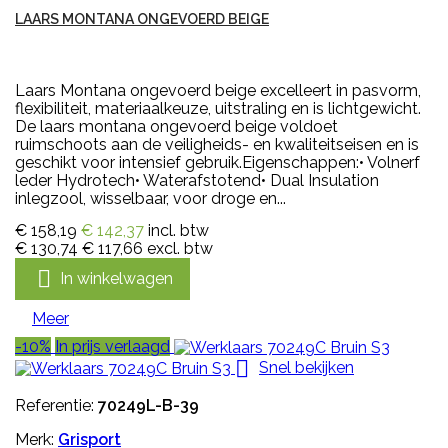
LAARS MONTANA ONGEVOERD BEIGE
Laars Montana ongevoerd beige excelleert in pasvorm,
flexibiliteit, materiaalkeuze, uitstraling en is lichtgewicht.
De laars montana ongevoerd beige voldoet
ruimschoots aan de veiligheids- en kwaliteitseisen en is
geschikt voor intensief gebruik.Eigenschappen:• Volnerf
leder Hydrotech• Waterafstotend• Dual Insulation
inlegzool, wisselbaar, voor droge en...
€ 158,19
€ 142,37
incl. btw
€ 130,74
€ 117,66
excl. btw

In winkelwagen
Meer
-10%
In prijs verlaagd

Snel bekijken
Referentie:
70249L-B-39
Merk:
Grisport