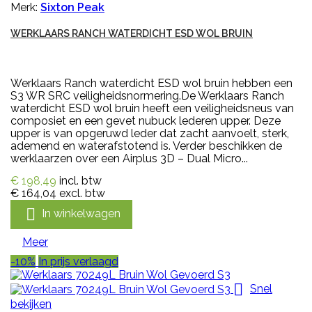
Merk:
Sixton Peak
WERKLAARS RANCH WATERDICHT ESD WOL BRUIN
Werklaars Ranch waterdicht ESD wol bruin hebben een
S3 WR SRC veiligheidsnormering.De Werklaars Ranch
waterdicht ESD wol bruin heeft een veiligheidsneus van
composiet en een gevet nubuck lederen upper. Deze
upper is van opgeruwd leder dat zacht aanvoelt, sterk,
ademend en waterafstotend is. Verder beschikken de
werklaarzen over een Airplus 3D – Dual Micro...
€ 198,49
incl. btw
€ 164,04
excl. btw

In winkelwagen
Meer
-10%
In prijs verlaagd

Snel
bekijken