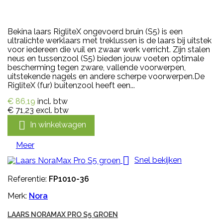
Bekina laars RigliteX ongevoerd bruin (S5) is een
ultralichte werklaars met treklussen is de laars bij uitstek
voor iedereen die vuil en zwaar werk verricht. Zijn stalen
neus en tussenzool (S5) bieden jouw voeten optimale
bescherming tegen zware, vallende voorwerpen,
uitstekende nagels en andere scherpe voorwerpen.De
RigliteX (fur) buitenzool heeft een...
€ 86,19
incl. btw
€ 71,23
excl. btw

In winkelwagen
Meer

Snel bekijken
Referentie:
FP1010-36
Merk:
Nora
LAARS NORAMAX PRO S5 GROEN