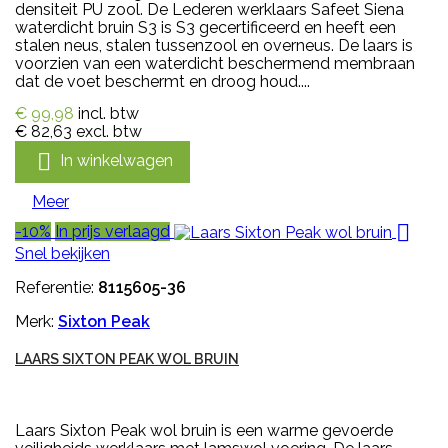
densiteit PU zool. De Lederen werklaars Safeet Siena
waterdicht bruin S3 is S3 gecertificeerd en heeft een
stalen neus, stalen tussenzool en overneus. De laars is
voorzien van een waterdicht beschermend membraan
dat de voet beschermt en droog houd....
€ 99,98
incl. btw
€ 82,63
excl. btw

In winkelwagen
Meer

-10%
In prijs verlaagd
Snel bekijken
Referentie:
8115605-36
Merk:
Sixton Peak
LAARS SIXTON PEAK WOL BRUIN
Laars Sixton Peak wol bruin is een warme gevoerde