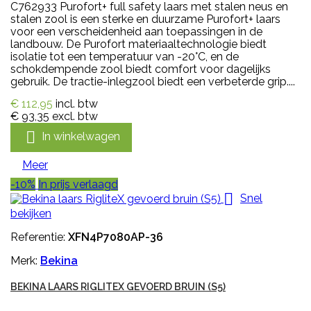
C762933 Purofort+ full safety laars met stalen neus en
stalen zool is een sterke en duurzame Purofort+ laars
voor een verscheidenheid aan toepassingen in de
landbouw. De Purofort materiaaltechnologie biedt
isolatie tot een temperatuur van -20°C, en de
schokdempende zool biedt comfort voor dagelijks
gebruik. De tractie-inlegzool biedt een verbeterde grip....
€ 112,95
incl. btw
€ 93,35
excl. btw

In winkelwagen
Meer
-10%
In prijs verlaagd

Snel
bekijken
Referentie:
XFN4P7080AP-36
Merk:
Bekina
BEKINA LAARS RIGLITEX GEVOERD BRUIN (S5)