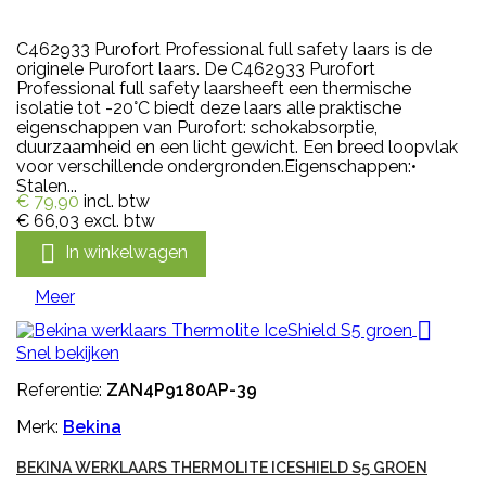
C462933 Purofort Professional full safety laars is de
originele Purofort laars. De C462933 Purofort
Professional full safety laarsheeft een thermische
isolatie tot -20°C biedt deze laars alle praktische
eigenschappen van Purofort: schokabsorptie,
duurzaamheid en een licht gewicht. Een breed loopvlak
voor verschillende ondergronden.Eigenschappen:•
Stalen...
€ 79,90
incl. btw
€ 66,03
excl. btw

In winkelwagen
Meer

Snel bekijken
Referentie:
ZAN4P9180AP-39
Merk:
Bekina
BEKINA WERKLAARS THERMOLITE ICESHIELD S5 GROEN