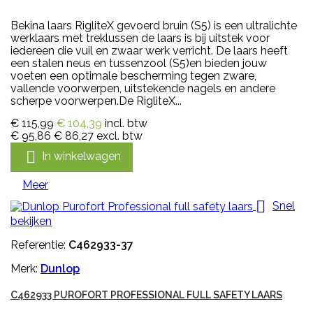
Bekina laars RigliteX gevoerd bruin (S5) is een ultralichte
werklaars met treklussen de laars is bij uitstek voor
iedereen die vuil en zwaar werk verricht. De laars heeft
een stalen neus en tussenzool (S5)en bieden jouw
voeten een optimale bescherming tegen zware,
vallende voorwerpen, uitstekende nagels en andere
scherpe voorwerpen.De RigliteX...
€ 115,99
€ 104,39
incl. btw
€ 95,86
€ 86,27
excl. btw

In winkelwagen
Meer

Snel
bekijken
Referentie:
C462933-37
Merk:
Dunlop
C462933 PUROFORT PROFESSIONAL FULL SAFETY LAARS