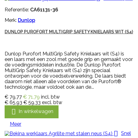
Referentie:
CA61131-36
Merk:
Dunlop
DUNLOP PUROFORT MULTIGRIP SAFETY KNIELAARS WIT (S4)
Dunlop Purofort MultiGrip Safety Knielaars wit (S4) is
een laars met een zool met goede grip en gemaakt voor
de voedingsmiddelen industrie. De Dunlop Purofort
MultiGrip Safety Knielaars wit (S4) zijn speciaal
ontworpen voor de voedselverwerking. De laars biedt
daarom niet alleen alle voordelen van de Purofort®
technologie, maar voldoet ook aan de...
€ 79,77
€ 71,79
incl. btw
€ 65,93
€ 59,33
excl. btw

In winkelwagen
Meer

Snel