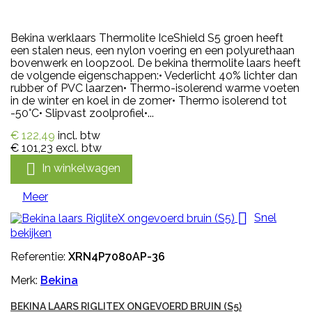
Bekina werklaars Thermolite IceShield S5 groen heeft
een stalen neus, een nylon voering en een polyurethaan
bovenwerk en loopzool. De bekina thermolite laars heeft
de volgende eigenschappen:• Vederlicht 40% lichter dan
rubber of PVC laarzen• Thermo-isolerend warme voeten
in de winter en koel in de zomer• Thermo isolerend tot
-50°C• Slipvast zoolprofiel•...
€ 122,49
incl. btw
€ 101,23
excl. btw

In winkelwagen
Meer

Snel
bekijken
Referentie:
XRN4P7080AP-36
Merk:
Bekina
BEKINA LAARS RIGLITEX ONGEVOERD BRUIN (S5)