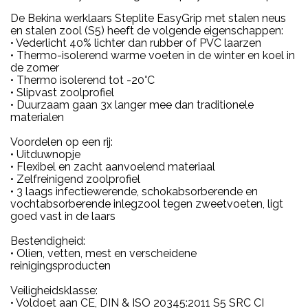
De Bekina werklaars Steplite EasyGrip met stalen neus
en stalen zool (S5) heeft de volgende eigenschappen:
• Vederlicht 40% lichter dan rubber of PVC laarzen
• Thermo-isolerend warme voeten in de winter en koel in
de zomer
• Thermo isolerend tot -20°C
• Slipvast zoolprofiel
• Duurzaam gaan 3x langer mee dan traditionele
materialen
Voordelen op een rij:
• Uitduwnopje
• Flexibel en zacht aanvoelend materiaal
• Zelfreinigend zoolprofiel
• 3 laags infectiewerende, schokabsorberende en
vochtabsorberende inlegzool tegen zweetvoeten, ligt
goed vast in de laars
Bestendigheid:
• Olien, vetten, mest en verscheidene
reinigingsproducten
Veiligheidsklasse:
• Voldoet aan CE, DIN & ISO 20345:2011 S5 SRC CI