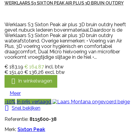
WERKLAARS S3 SIXTON PEAK AIR PLUS 3D BRUIN OUTDRY
Werklaars S3 Sixton Peak air plus 3D bruin outdry heeft
gevet nubuck lederen bovenmateriaal.Daardoor is de
Werklaars S3 Sixton Peak air plus 3D bruin outdry
waterafstotend. Overige kenmerken: • Voering van Air
Plus, 3D voering voor hygiënisch en comfortabel
draagcomfort, Dual Micro hielvoering van microfiber
voorkomt vroegtijdige slijtage in de hiel •...
€ 183,19
€ 164,87
incl. btw
€ 151,40
€ 136,26
excl. btw

In winkelwagen
Meer
-10%
In prijs verlaagd

Snel bekijken
Referentie:
8115600-38
Merk:
Sixton Peak