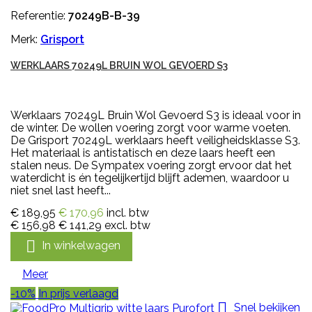
Referentie:
70249B-B-39
Merk:
Grisport
WERKLAARS 70249L BRUIN WOL GEVOERD S3
Werklaars 70249L Bruin Wol Gevoerd S3 is ideaal voor in
de winter. De wollen voering zorgt voor warme voeten.
De Grisport 70249L werklaars heeft veiligheidsklasse S3.
Het materiaal is antistatisch en deze laars heeft een
stalen neus. De Sympatex voering zorgt ervoor dat het
waterdicht is én tegelijkertijd blijft ademen, waardoor u
niet snel last heeft...
€ 189,95
€ 170,96
incl. btw
€ 156,98
€ 141,29
excl. btw

In winkelwagen
Meer
-10%
In prijs verlaagd

Snel bekijken