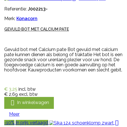
Referentie:
J002213-
Merk:
Konacorn
GEVULD BOT MET CALCIUM PATE
Gevuld bot met Calcium pate Bot gevuld met calcium
pate kunnen dienen als belong of traktatie Het bot is een
gezonde snack voor urenlang plezier voor uw hond. De
toegevoedge calcium is een goede aanvulling op het
hoofdvoer. Kauwproducten voorkomen een slecht gebit.
€ 3,25
incl. btw
€ 2,69
excl. btw

In winkelwagen
Meer

-10%
In prijs verlaagd