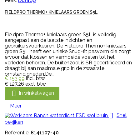
Merk:
Dunlop
FIELDPRO THERMO+ KNIELAARS GROEN S5L
Fieldpro Thermo+ knielaars groen S5L is volledig
aangepast aan de laatste inzichten en
gebruikersvoorkeuren. De Fieldpro Thermo+ knielaars
groen S5L heeft een unieke Snug-fit pasvorm die zorgt
ervoor dat klossen en vermoeide voeten tot het
verleden behoren. De buitenzool is SR gecertificeerd en
draagt bij aan maximale grip in de zwaarste
omstandigheden.De...
€ 153,99
incl. btw
€ 127,26
excl. btw

In winkelwagen
Meer

Snel
bekijken
Referentie:
8141107-40