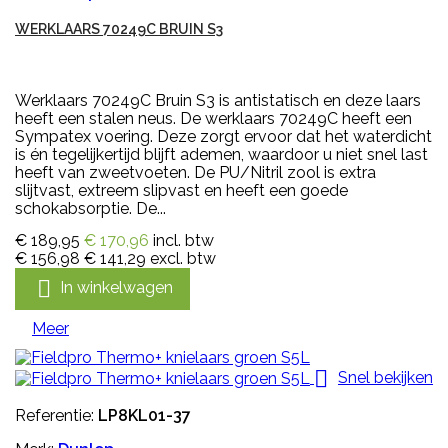
WERKLAARS 70249C BRUIN S3
Werklaars 70249C Bruin S3 is antistatisch en deze laars
heeft een stalen neus. De werklaars 70249C heeft een
Sympatex voering. Deze zorgt ervoor dat het waterdicht
is én tegelijkertijd blijft ademen, waardoor u niet snel last
heeft van zweetvoeten. De PU/Nitril zool is extra
slijtvast, extreem slipvast en heeft een goede
schokabsorptie. De...
€ 189,95
€ 170,96
incl. btw
€ 156,98
€ 141,29
excl. btw

In winkelwagen
Meer

Snel bekijken
Referentie:
LP8KL01-37