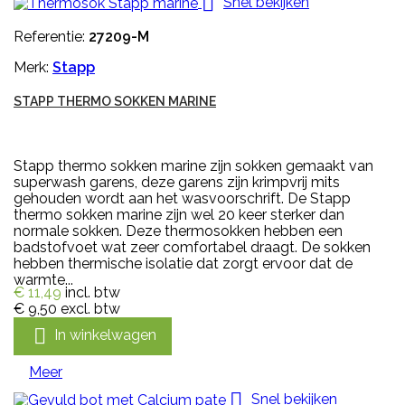

Snel bekijken
Referentie:
27209-M
Merk:
Stapp
STAPP THERMO SOKKEN MARINE
Stapp thermo sokken marine zijn sokken gemaakt van
superwash garens, deze garens zijn krimpvrij mits
gehouden wordt aan het wasvoorschrift. De Stapp
thermo sokken marine zijn wel 20 keer sterker dan
normale sokken. Deze thermosokken hebben een
badstofvoet wat zeer comfortabel draagt. De sokken
hebben thermische isolatie dat zorgt ervoor dat de
warmte...
€ 11,49
incl. btw
€ 9,50
excl. btw

In winkelwagen
Meer

Snel bekijken