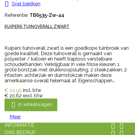

Snel bekijken
Referentie:
TB6535-Zw-44
KUIPERS TUINOVERALL ZWART
Kuipers tuinoverall zwart is een goedkope tuinbroek van
goede kwaliteit. Deze tuinoverall is gemaakt van
polyester / katoen en heeft traploos verstelbare
schouderbanden. Verkrijgbaar in vele frisse kleuren. 1
grote borstzak met drukknoopsluiting, 2 steekzakken, 2
intasten, achterzak en duimstokzak maken deze
amerikaanse overall helemaal af. Eigenschappen...
€ 24,95
incl. btw
€ 20,62
excl. btw

In winkelwagen
Meer
INFORMATIE


ONS BEDRIJF

