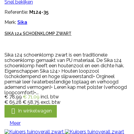
Snel bekijken
Referentie:
M124-35
Merk:
Sika
SIKA 124 SCHOENKLOMP ZWART
Sika 124 schoenklomp zwart is een traditionele
schoenklomp gemaakt van PU materiaal. De Sika 124
schoenklomp heeft een houtenzool en een dichte hak.
Eigenschappen Sika 124:• Houten loopzool
(schokdempend en hoge slipweerstand)• Orgineel
permair leer (waterbestendige toplaag en verhoogd
ademend vermogen)• Leren kap met polster (verhoogd
loopcomfort)•...
€ 78,99
€ 71,09
incl. btw
€ 65,28
€ 58,75
excl. btw

In winkelwagen
Meer