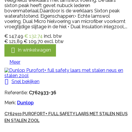
veiligheids werklaars met lamswol voering. De laars
sixton peak heeft gevet nubuck lederen
bovenmateriaal.Daardoor is de werklaars Sixton peak
waterafstotend. Eigenschappen:• Echte lamswol
voering, Dual Micro hielvoering van microfiber voorkomt
vroegtijdige slijtage in de hiel • Dual Insulation inlegzool,...
€ 147,49
€ 132,74
incl. btw
€ 121,89
€ 109,70
excl. btw

In winkelwagen
Meer

Snel bekijken
Referentie:
C762933-36
Merk:
Dunlop
C762933 PUROFORT+ FULL SAFETY LAARS MET STALEN NEUS
EN STALEN ZOOL