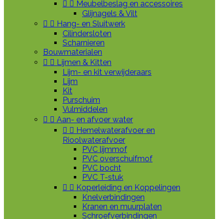


Meubelbeslag en accessoires
Glijnagels & Vilt


Hang- en Sluitwerk
Cilindersloten
Scharnieren
Bouwmaterialen


Lijmen & Kitten
Lijm- en kit verwijderaars
Lijm
Kit
Purschuim
Vulmiddelen


Aan- en afvoer water


Hemelwaterafvoer en
Rioolwaterafvoer
PVC lijmmof
PVC overschuifmof
PVC bocht
PVC T-stuk


Koperleiding en Koppelingen
Knelverbindingen
Kranen en muurplaten
Schroefverbindingen