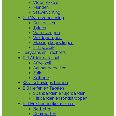
Vloertrekkers
Manden
Stalverlichting


Watervoorziening
Drinkbakken
Tyleen
Waterslangen
Weidepompen
Messing koppelingen
Fittingwerk
Jerrycans en Trechters


Afdekmateriaal
Afdekzeil
Aanhangernetten
Folie
Kuiltape
Waarschuwings borden


Heffen en Takelen
Spanbanden en sjorbanden
Hijsbanden en rondstroppen


Huishoudelijke artikelen
Batterijen
Deurmatten