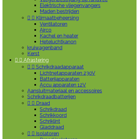
Elektrische vliegenvangers
Maden bestrijden


Klimaatbeheersing
Ventilatoren
Airco
Kachel en heater
Heteluchtkanon
kruiwagenband
Kerst


Afrastering


Schrikdraadapparaat
Lichtnetapparaten 230V
Batterijapparaten
Accu apparaten 12V
Aansluitmateriaal en accessoires
Schrikdraadbatterijen


Draad
Schrikdraad
Schrikkoord
Schriklint
Gladdraad


Isolatoren