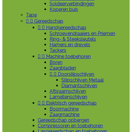
Soldeerverbindingen
Koperen buis
Tape


Gereedschap


Handgereedschap
Schroevendraaiers en Priemen
Ring- & Steeksleutels
Hamers en drevels
Tackers


Machine toebehoren
Boren
Zaagbladen


Doorslijpschijven
Slijpschijven Metaal
Diamantschijven
Afbraamschijven
Lamellenschijven


Elektrisch gereedschap
Boormachine
Zaagmachine
Gereedschap opbergen
Compressoren en toebehoren
Lasgereedschap en toebehoren