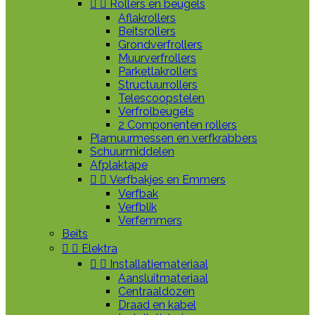


Rollers en beugels
Aflakrollers
Beitsrollers
Grondverfrollers
Muurverfrollers
Parketlakrollers
Structuurrollers
Telescoopstelen
Verfrolbeugels
2 Componenten rollers
Plamuurmessen en verfkrabbers
Schuurmiddelen
Afplaktape


Verfbakjes en Emmers
Verfbak
Verfblik
Verfemmers
Beits


Elektra


Installatiemateriaal
Aansluitmateriaal
Centraaldozen
Draad en kabel