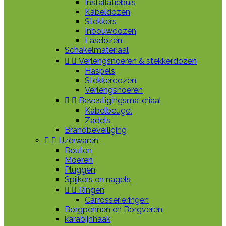
Installatiebuis
Kabeldozen
Stekkers
Inbouwdozen
Lasdozen
Schakelmateriaal


Verlengsnoeren & stekkerdozen
Haspels
Stekkerdozen
Verlengsnoeren


Bevestigingsmateriaal
Kabelbeugel
Zadels
Brandbeveiliging


IJzerwaren
Bouten
Moeren
Pluggen
Spijkers en nagels


Ringen
Carrosserieringen
Borgpennen en Borgveren
karabijnhaak