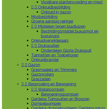
Vloeibare plantenvoeding en mest


Onkruidbestrijding
Onkruid in gazon
Mosbestrijding
Groene aanslag reiniger


Middelen tegen bladluizen
Bestrijdingsmiddel buxusmot en
buxusrups
Onkruidverwijderaars


Drukspuiten
Onderdelen Gloria Drukspuit
Tuinnetten en Toebehoren
Onkruidbrander


Gazon
Grasmaaiers en Trimmers
Gazonrollers
Graszaden


Besproeiing en Beregening


Waterpompen
Beregeningspompen
Gardena Tuinspuiten en Broezen
Dompelpompen
Gardena druppelsysteem: Gardena micro