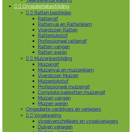
Teekwerende kleding


Ongediertebestrijding


Ratten bestrijden
Rattengif
Rattenval en Rattenklem
Voerdozen Ratten
Rattenlokstof
Professioneel rattengif
Ratten vangen
Ratten weren


Muizenbestrijding
Muizengif
Muizenval en muizenklem
Voerdozen Muizen
Muizenlokstof
Professioneel muizengif
Complete pakketten muizengif
Muizen vangen
Muizen weren
Ongedierte verdrijvers en verjagers


Vogelwering
Vogelverschrikkers en vogelverjagers
Duiven verjagen