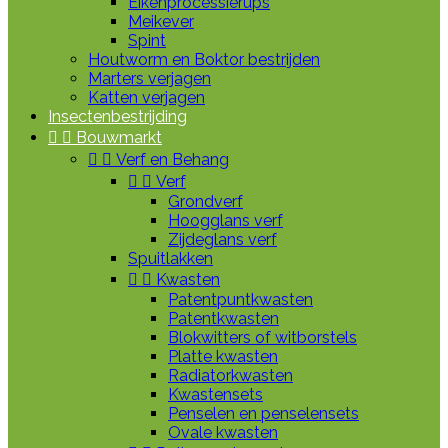
Eikenprocessierups
Meikever
Spint
Houtworm en Boktor bestrijden
Marters verjagen
Katten verjagen
Insectenbestrijding


Bouwmarkt


Verf en Behang


Verf
Grondverf
Hoogglans verf
Zijdeglans verf
Spuitlakken


Kwasten
Patentpuntkwasten
Patentkwasten
Blokwitters of witborstels
Platte kwasten
Radiatorkwasten
Kwastensets
Penselen en penselensets
Ovale kwasten