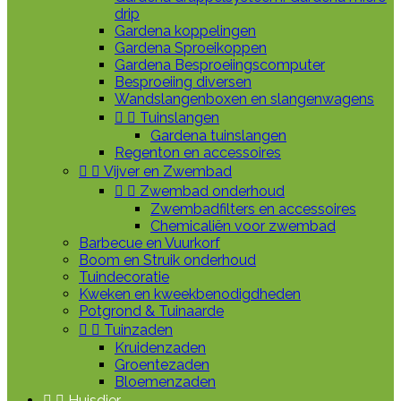
drip
Gardena koppelingen
Gardena Sproeikoppen
Gardena Besproeiingscomputer
Besproeiing diversen
Wandslangenboxen en slangenwagens


Tuinslangen
Gardena tuinslangen
Regenton en accessoires


Vijver en Zwembad


Zwembad onderhoud
Zwembadfilters en accessoires
Chemicaliën voor zwembad
Barbecue en Vuurkorf
Boom en Struik onderhoud
Tuindecoratie
Kweken en kweekbenodigdheden
Potgrond & Tuinaarde


Tuinzaden
Kruidenzaden
Groentezaden
Bloemenzaden


Huisdier