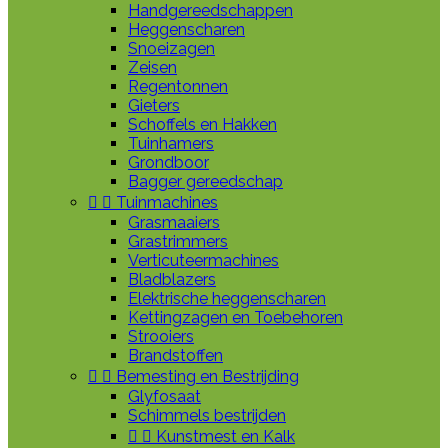
Handgereedschappen
Heggenscharen
Snoeizagen
Zeisen
Regentonnen
Gieters
Schoffels en Hakken
Tuinhamers
Grondboor
Bagger gereedschap


Tuinmachines
Grasmaaiers
Grastrimmers
Verticuteermachines
Bladblazers
Elektrische heggenscharen
Kettingzagen en Toebehoren
Strooiers
Brandstoffen


Bemesting en Bestrijding
Glyfosaat
Schimmels bestrijden


Kunstmest en Kalk