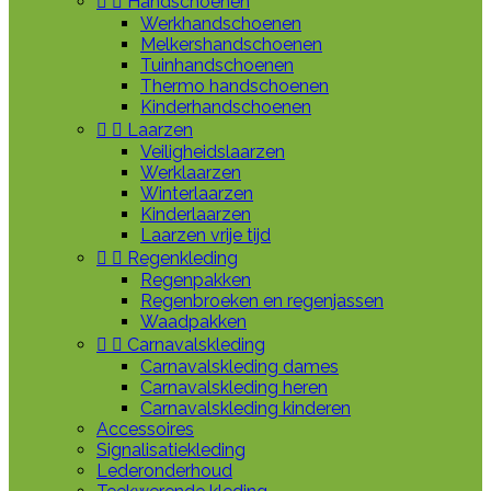


Handschoenen
Werkhandschoenen
Melkershandschoenen
Tuinhandschoenen
Thermo handschoenen
Kinderhandschoenen


Laarzen
Veiligheidslaarzen
Werklaarzen
Winterlaarzen
Kinderlaarzen
Laarzen vrije tijd


Regenkleding
Regenpakken
Regenbroeken en regenjassen
Waadpakken


Carnavalskleding
Carnavalskleding dames
Carnavalskleding heren
Carnavalskleding kinderen
Accessoires
Signalisatiekleding
Lederonderhoud