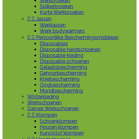
Werkbroeken
Spijkerbroeken
Korte Werkbroeken


Jassen
Werkjassen
Werk bodywarmers


Persoonlijke Beschermingsmiddelen
Disposables
Disposable handschoenen
Disposable kleding
Disposable schoenen
Gelaatsbescherming
Gehoorbescherming
Kniebescherming
Oogbescherming
Mondbescherming
Winterkleding
Werkschoenen
Dames Werkschoenen


Klompen
Schoenklompen
Houten klompen
Kunststof klompen