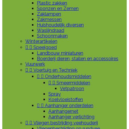
Plastic zakken
Sponzen en Zemen
Zaklampen
Zakmessen
Huishoudelijk diversen
Waslijndraad
Schoonmaken
Winterartikelen


Speelgoed
Landbouw miniaturen
Boerderij dieren, stallen en accessoires
Vuurwerk


Voertuig en Techniek


Onderhoudsmiddelen


Smeermiddelen
Vetpatroon
Spray
Koelvloeistoffen


Aanhanger onderdelen
Aanhangernet
Aanhanger verlichting


Vliegen bestrijding veehouderij
Vliegenbestrijding op rundvee