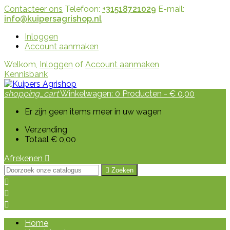
Contacteer ons
Telefoon:
+31518721029
E-mail:
info@kuipersagrishop.nl
Inloggen
Account aanmaken
Welkom,
Inloggen
of
Account aanmaken
Kennisbank
shopping_cart
Winkelwagen:
0
Producten - € 0,00
Er zijn geen items meer in uw wagen
Verzending
Totaal
€ 0,00
Afrekenen


Zoeken



Home