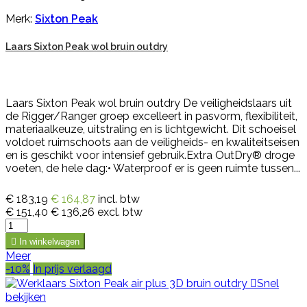
Merk:
Sixton Peak
Laars Sixton Peak wol bruin outdry
Laars Sixton Peak wol bruin outdry De veiligheidslaars uit
de Rigger/Ranger groep excelleert in pasvorm, flexibiliteit,
materiaalkeuze, uitstraling en is lichtgewicht. Dit schoeisel
voldoet ruimschoots aan de veiligheids- en kwaliteitseisen
en is geschikt voor intensief gebruik.Extra OutDry® droge
voeten, de hele dag:• Waterproof er is geen ruimte tussen...
€ 183,19
€ 164,87
incl. btw
€ 151,40
€ 136,26
excl. btw

In winkelwagen
Meer
-10%
In prijs verlaagd

Snel
bekijken