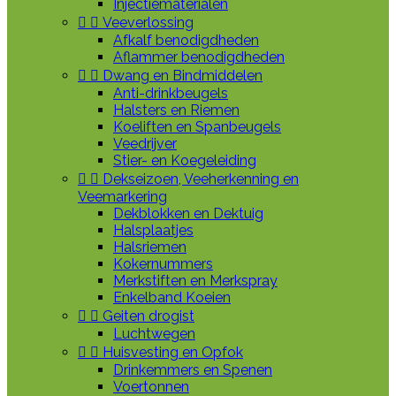
Injectiematerialen


Veeverlossing
Afkalf benodigdheden
Aflammer benodigdheden


Dwang en Bindmiddelen
Anti-drinkbeugels
Halsters en Riemen
Koeliften en Spanbeugels
Veedrijver
Stier- en Koegeleiding


Dekseizoen, Veeherkenning en
Veemarkering
Dekblokken en Dektuig
Halsplaatjes
Halsriemen
Kokernummers
Merkstiften en Merkspray
Enkelband Koeien


Geiten drogist
Luchtwegen


Huisvesting en Opfok
Drinkemmers en Spenen
Voertonnen