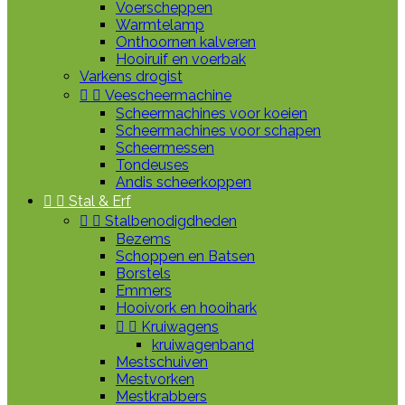
Voerscheppen
Warmtelamp
Onthoornen kalveren
Hooiruif en voerbak
Varkens drogist


Veescheermachine
Scheermachines voor koeien
Scheermachines voor schapen
Scheermessen
Tondeuses
Andis scheerkoppen


Stal & Erf


Stalbenodigdheden
Bezems
Schoppen en Batsen
Borstels
Emmers
Hooivork en hooihark


Kruiwagens
kruiwagenband
Mestschuiven
Mestvorken
Mestkrabbers