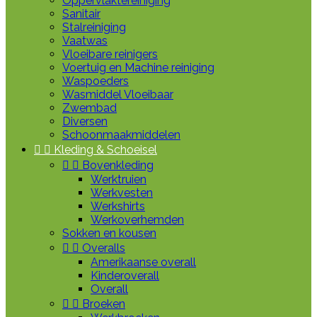
Oppervlaktereiniging
Sanitair
Stalreiniging
Vaatwas
Vloeibare reinigers
Voertuig en Machine reiniging
Waspoeders
Wasmiddel Vloeibaar
Zwembad
Diversen
Schoonmaakmiddelen


Kleding & Schoeisel


Bovenkleding
Werktruien
Werkvesten
Werkshirts
Werkoverhemden
Sokken en kousen


Overalls
Amerikaanse overall
Kinderoverall
Overall


Broeken