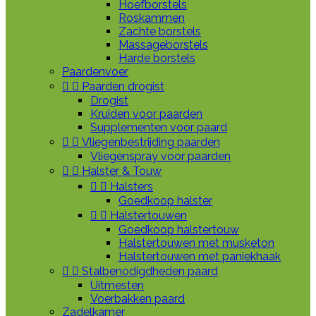
Hoefborstels
Roskammen
Zachte borstels
Massageborstels
Harde borstels
Paardenvoer


Paarden drogist
Drogist
Kruiden voor paarden
Supplementen voor paard


Vliegenbestrijding paarden
Vliegenspray voor paarden


Halster & Touw


Halsters
Goedkoop halster


Halstertouwen
Goedkoop halstertouw
Halstertouwen met musketon
Halstertouwen met paniekhaak


Stalbenodigdheden paard
Uitmesten
Voerbakken paard
Zadelkamer