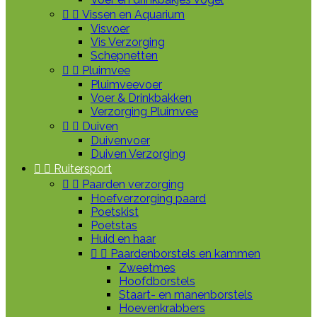


Vissen en Aquarium
Visvoer
Vis Verzorging
Schepnetten


Pluimvee
Pluimveevoer
Voer & Drinkbakken
Verzorging Pluimvee


Duiven
Duivenvoer
Duiven Verzorging


Ruitersport


Paarden verzorging
Hoefverzorging paard
Poetskist
Poetstas
Huid en haar


Paardenborstels en kammen
Zweetmes
Hoofdborstels
Staart- en manenborstels
Hoevenkrabbers