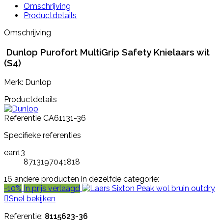
Omschrijving
Productdetails
Omschrijving
Dunlop Purofort MultiGrip Safety Knielaars wit
(S4)
Merk: Dunlop
Productdetails
Referentie
CA61131-36
Specifieke referenties
ean13
8713197041818
16 andere producten in dezelfde categorie:
-10%
In prijs verlaagd

Snel bekijken
Referentie:
8115623-36