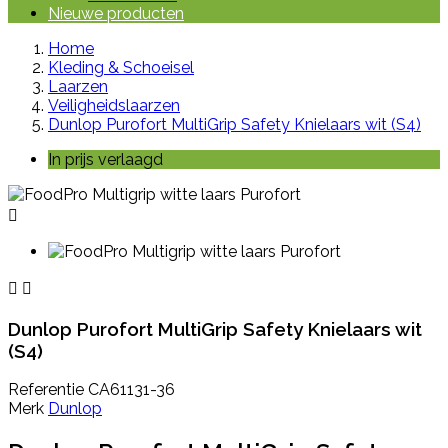
Nieuwe producten
Home
Kleding & Schoeisel
Laarzen
Veiligheidslaarzen
Dunlop Purofort MultiGrip Safety Knielaars wit (S4)
In prijs verlaagd



Dunlop Purofort MultiGrip Safety Knielaars wit
(S4)
Referentie
CA61131-36
Merk
Dunlop