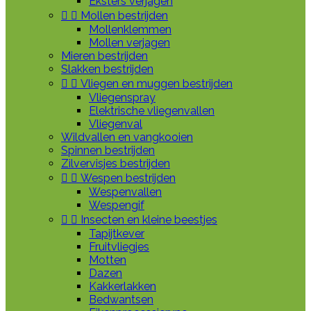
Eksters verjagen


Mollen bestrijden
Mollenklemmen
Mollen verjagen
Mieren bestrijden
Slakken bestrijden


Vliegen en muggen bestrijden
Vliegenspray
Elektrische vliegenvallen
Vliegenval
Wildvallen en vangkooien
Spinnen bestrijden
Zilvervisjes bestrijden


Wespen bestrijden
Wespenvallen
Wespengif


Insecten en kleine beestjes
Tapijtkever
Fruitvliegjes
Motten
Dazen
Kakkerlakken
Bedwantsen