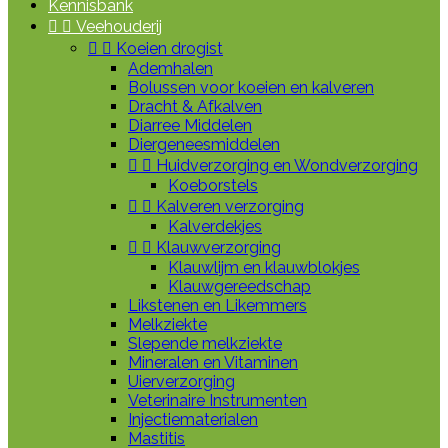
Kennisbank


Veehouderij


Koeien drogist
Ademhalen
Bolussen voor koeien en kalveren
Dracht & Afkalven
Diarree Middelen
Diergeneesmiddelen


Huidverzorging en Wondverzorging
Koeborstels


Kalveren verzorging
Kalverdekjes


Klauwverzorging
Klauwlijm en klauwblokjes
Klauwgereedschap
Likstenen en Likemmers
Melkziekte
Slepende melkziekte
Mineralen en Vitaminen
Uierverzorging
Veterinaire Instrumenten
Injectiematerialen
Mastitis