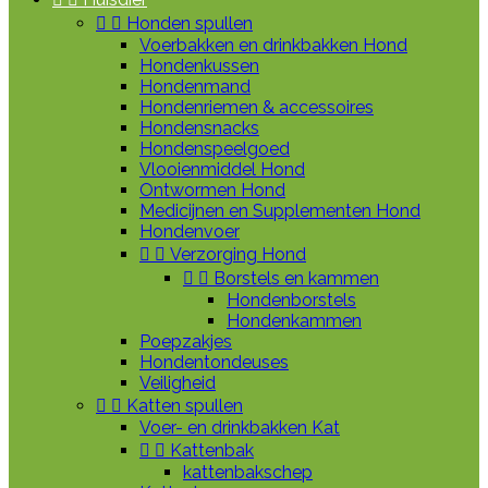


Honden spullen
Voerbakken en drinkbakken Hond
Hondenkussen
Hondenmand
Hondenriemen & accessoires
Hondensnacks
Hondenspeelgoed
Vlooienmiddel Hond
Ontwormen Hond
Medicijnen en Supplementen Hond
Hondenvoer


Verzorging Hond


Borstels en kammen
Hondenborstels
Hondenkammen
Poepzakjes
Hondentondeuses
Veiligheid


Katten spullen
Voer- en drinkbakken Kat


Kattenbak
kattenbakschep