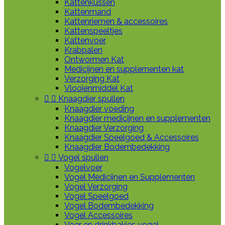
Kattenkussen
Kattenmand
Kattenriemen & accessoires
Kattenspeeltjes
Kattenvoer
Krabpalen
Ontwormen Kat
Medicijnen en supplementen kat
Verzorging Kat
Vlooienmiddel Kat


Knaagdier spullen
Knaagdier voeding
Knaagdier medicijnen en supplementen
Knaagdier Verzorging
Knaagdier Speelgoed & Accessoires
Knaagdier Bodembedekking


Vogel spullen
Vogelvoer
Vogel Medicijnen en Supplementen
Vogel Verzorging
Vogel Speelgoed
Vogel Bodembedekking
Vogel Accessoires
Voer en drinkbakjes vogel