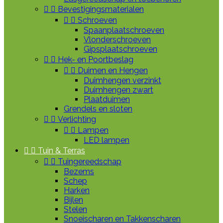


Bevestigingsmaterialen


Schroeven
Spaanplaatschroeven
Vlonderschroeven
Gipsplaatschroeven


Hek- en Poortbeslag


Duimen en Hengen
Duimhengen verzinkt
Duimhengen zwart
Plaatduimen
Grendels en sloten


Verlichting


Lampen
LED lampen


Tuin & Terras


Tuingereedschap
Bezems
Schep
Harken
Bijlen
Stelen
Snoeischaren en Takkenscharen