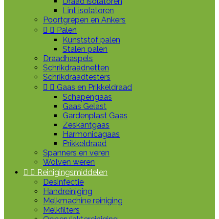
Draad isolatoren
Lint isolatoren
Poortgrepen en Ankers


Palen
Kunststof palen
Stalen palen
Draadhaspels
Schrikdraadnetten
Schrikdraadtesters


Gaas en Prikkeldraad
Schapengaas
Gaas Gelast
Gardenplast Gaas
Zeskantgaas
Harmonicagaas
Prikkeldraad
Spanners en veren
Wolven weren


Reinigingsmiddelen
Desinfectie
Handreiniging
Melkmachine reiniging
Melkfilters