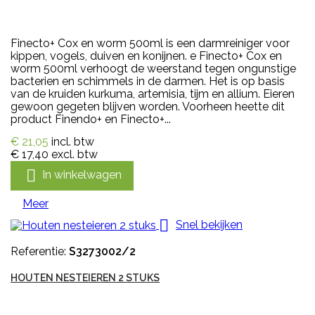
Finecto+ Cox en worm 500ml is een darmreiniger voor
kippen, vogels, duiven en konijnen. e Finecto+ Cox en
worm 500ml verhoogt de weerstand tegen ongunstige
bacterien en schimmels in de darmen. Het is op basis
van de kruiden kurkuma, artemisia, tijm en allium. Eieren
gewoon gegeten blijven worden. Voorheen heette dit
product Finendo+ en Finecto+...
€ 21,05
incl. btw
€ 17,40
excl. btw

In winkelwagen
Meer

Snel bekijken
Referentie:
S3273002/2
HOUTEN NESTEIEREN 2 STUKS