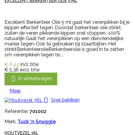
EXCELLENT BERKENTEER OLIE 5 ML
Excellent Berkenteer Olie 5 ml gaat het verenpikken bij je
kippen effectief tegen. Doordat berkenteer olie stinkt,
zullen de veren pikkende kippen snel stoppen.-100%
natuurlijk-Gaat het verenpikken op een diervriendelijke
manier tegen-Ook te gebruiken bij staartbijten-Het
stinktBerkenteerolieBerkenteerolie is goed in te zetten
om verenpikken tegen te...
€ 6,49
incl. btw
€ 5,36
excl. btw

In winkelwagen
Meer

Snel bekijken
Referentie:
701002
Merk:
Tuck 'n Snuggle
HOUTVEZEL 36L