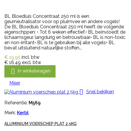
BL Bloedluis Concentraat 250 ml is een
geurneutralisator voor op pluimvee en andere vogels!
De BL Bloedluis Concentraat 250 ml heeft de volgende
eigenschppen: • Tot 6 weken effectief.• BL beïnvloedt de
lichaamsgeur, langdurig en betrouwbaar• BL is non-toxic
en non-irritant• BL is te gebruiken bij alle vogels• BL
bevat uitsluitend natuurlijke stoffen...
€ 19,95
incl. btw
€ 16,49
excl. btw

In winkelwagen
Meer

Snel bekijken
Referentie:
M569
Merk:
Kerbl
ALUMINIUM VOERSCHEP PLAT 2.5KG