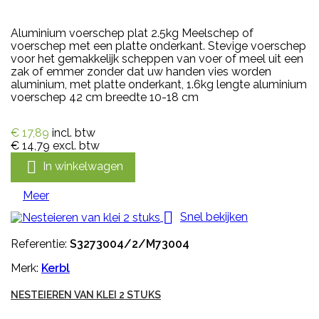
Aluminium voerschep plat 2.5kg Meelschep of
voerschep met een platte onderkant. Stevige voerschep
voor het gemakkelijk scheppen van voer of meel uit een
zak of emmer zonder dat uw handen vies worden
aluminium, met platte onderkant, 1.6kg lengte aluminium
voerschep 42 cm breedte 10-18 cm
€ 17,89
incl. btw
€ 14,79
excl. btw

In winkelwagen
Meer

Snel bekijken
Referentie:
S3273004/2/M73004
Merk:
Kerbl
NESTEIEREN VAN KLEI 2 STUKS