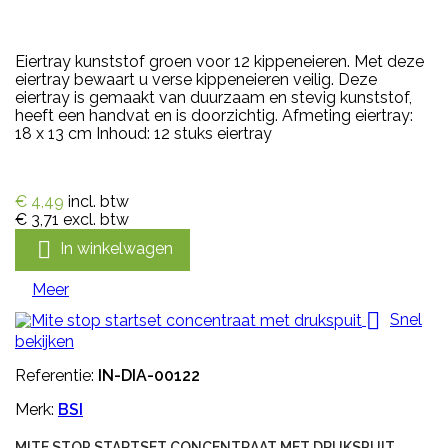
Eiertray kunststof groen voor 12 kippeneieren. Met deze
eiertray bewaart u verse kippeneieren veilig. Deze
eiertray is gemaakt van duurzaam en stevig kunststof,
heeft een handvat en is doorzichtig. Afmeting eiertray:
18 x 13 cm Inhoud: 12 stuks eiertray
€ 4,49
incl. btw
€ 3,71
excl. btw

In winkelwagen
Meer

Snel
bekijken
Referentie:
IN-DIA-00122
Merk:
BSI
MITE STOP STARTSET CONCENTRAAT MET DRUKSPUIT