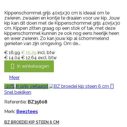
Kippenschommel grijs 40x5x30 cm is ideaal om te
zwieren, zwaaien en kontje te draaien voor uw kip. Jouw
kip kan dit doen met de Kippenschommel grijs 40x5x30
cm. Kippen zitten graag op een stok of tak, met deze
kippenschommel kunnen ze ook nog eens heerlijk heen
en weer zwieren. Zo kan jouw kip al schommelend
genieten van zijn omgeving. Om de...
€ 16,99
€ 15,29
incl. btw
€ 14,04
€ 12,64
excl. btw

In winkelwagen
Meer

-10%
In prijs verlaagd
Snel bekijken
Referentie:
BZ35608
Merk:
Beeztees
BZ BROEDEI KIP STEEN 6 CM