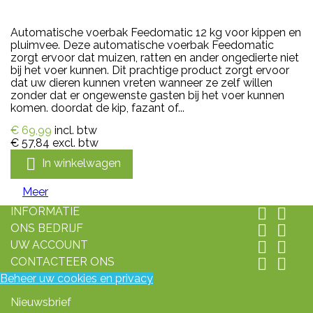
Automatische voerbak Feedomatic 12 kg voor kippen en
pluimvee. Deze automatische voerbak Feedomatic
zorgt ervoor dat muizen, ratten en ander ongedierte niet
bij het voer kunnen. Dit prachtige product zorgt ervoor
dat uw dieren kunnen vreten wanneer ze zelf willen
zonder dat er ongewenste gasten bij het voer kunnen
komen. doordat de kip, fazant of...
€ 69,99
incl. btw
€ 57,84
excl. btw

In winkelwagen
Meer
INFORMATIE


ONS BEDRIJF


UW ACCOUNT


CONTACTEER ONS


Beheer uw cookies en privacy
Nieuwsbrief