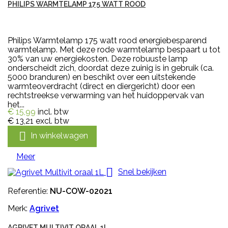
PHILIPS WARMTELAMP 175 WATT ROOD
Philips Warmtelamp 175 watt rood energiebesparend
warmtelamp. Met deze rode warmtelamp bespaart u tot
30% van uw energiekosten. Deze robuuste lamp
onderscheidt zich, doordat deze zuinig is in gebruik (ca.
5000 branduren) en beschikt over een uitstekende
warmteoverdracht (direct en diergericht) door een
rechtstreekse verwarming van het huidoppervak van
het...
€ 15,99
incl. btw
€ 13,21
excl. btw

In winkelwagen
Meer

Snel bekijken
Referentie:
NU-COW-02021
Merk:
Agrivet
AGRIVET MULTIVIT ORAAL 1L