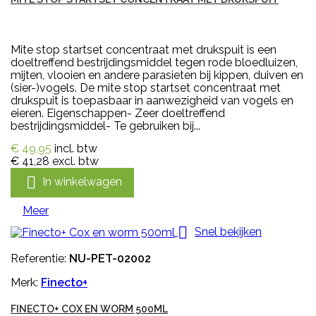
Mite stop startset concentraat met drukspuit is een
doeltreffend bestrijdingsmiddel tegen rode bloedluizen,
mijten, vlooien en andere parasieten bij kippen, duiven en
(sier-)vogels. De mite stop startset concentraat met
drukspuit is toepasbaar in aanwezigheid van vogels en
eieren. Eigenschappen- Zeer doeltreffend
bestrijdingsmiddel- Te gebruiken bij...
€ 49,95
incl. btw
€ 41,28
excl. btw

In winkelwagen
Meer

Snel bekijken
Referentie:
NU-PET-02002
Merk:
Finecto+
FINECTO+ COX EN WORM 500ML