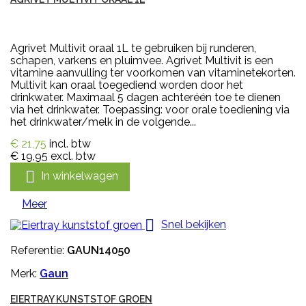
Agrivet Multivit oraal 1L te gebruiken bij runderen,
schapen, varkens en pluimvee. Agrivet Multivit is een
vitamine aanvulling ter voorkomen van vitaminetekorten.
Multivit kan oraal toegediend worden door het
drinkwater. Maximaal 5 dagen achteréén toe te dienen
via het drinkwater. Toepassing: voor orale toediening via
het drinkwater/melk in de volgende...
€ 21,75
incl. btw
€ 19,95
excl. btw

In winkelwagen
Meer

Snel bekijken
Referentie:
GAUN14050
Merk:
Gaun
EIERTRAY KUNSTSTOF GROEN