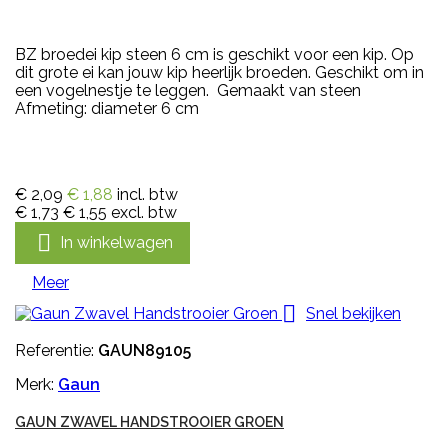
BZ broedei kip steen 6 cm is geschikt voor een kip. Op
dit grote ei kan jouw kip heerlijk broeden. Geschikt om in
een vogelnestje te leggen. Gemaakt van steen
Afmeting: diameter 6 cm
€ 2,09
€ 1,88
incl. btw
€ 1,73
€ 1,55
excl. btw

In winkelwagen
Meer

Snel bekijken
Referentie:
GAUN89105
Merk:
Gaun
GAUN ZWAVEL HANDSTROOIER GROEN