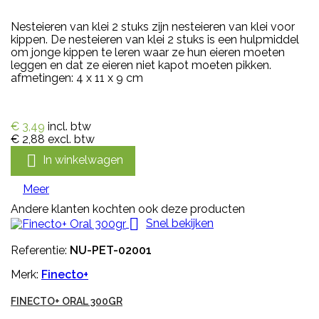
Nesteieren van klei 2 stuks zijn nesteieren van klei voor
kippen. De nesteieren van klei 2 stuks is een hulpmiddel
om jonge kippen te leren waar ze hun eieren moeten
leggen en dat ze eieren niet kapot moeten pikken.
afmetingen: 4 x 11 x 9 cm
€ 3,49
incl. btw
€ 2,88
excl. btw

In winkelwagen
Meer
Andere klanten kochten ook deze producten

Snel bekijken
Referentie:
NU-PET-02001
Merk:
Finecto+
FINECTO+ ORAL 300GR