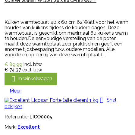
KUIKEN WARMTEPLAAT 40 X 60 CM 62 WATT
Kuiken warmteplaat 40 x 60 cm 62 Watt voor het warm
houden van kuikens tijdens de koudere dagen. Deze
warmteplaat is geschikt om maximaal 60 kuikens warm
te houden.De eenvoudige verstelling van de poten
maakt deze warmteplaat zeer praktisch en geeft een
enorme tijdsbesparing t.o.v. oudere modellen. Alle
voordelen op een rij van deze warmteplaat:1....
€ 89,99
incl. btw
€ 74,37
excl. btw

In winkelwagen
Meer

Snel
bekijken
Referentie:
LICO0005
Merk:
Excellent