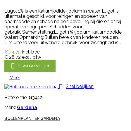
Lugol 1% is een kaliumjodide-jodium in water. Lugol is
uitermate geschikt voor reinigen en spoelen van
baarmoede en schede na een bevalling bij dieren of bij
operatieve ingrepen. Schudden voor
gebruik. Samenstelling:Lugol 1% (jodium, kaliumdodide,
water) Opmerking:Buiten bereik van kinderen houden.
Uitsluitend voor uitwendig gebruik. Voor zichtigheid is...
€ 34,75
incl. btw
€ 28,72
excl. btw

In winkelwagen
Meer

Snel bekijken
Referentie:
G3412
Merk:
Gardena
BOLLENPLANTER GARDENA