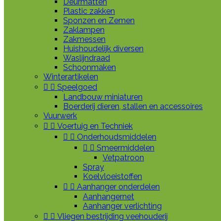
Deurmatten
Plastic zakken
Sponzen en Zemen
Zaklampen
Zakmessen
Huishoudelijk diversen
Waslijndraad
Schoonmaken
Winterartikelen


Speelgoed
Landbouw miniaturen
Boerderij dieren, stallen en accessoires
Vuurwerk


Voertuig en Techniek


Onderhoudsmiddelen


Smeermiddelen
Vetpatroon
Spray
Koelvloeistoffen


Aanhanger onderdelen
Aanhangernet
Aanhanger verlichting


Vliegen bestrijding veehouderij