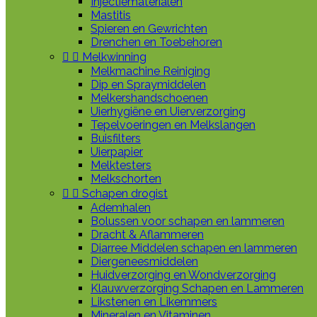
Injectiematerialen
Mastitis
Spieren en Gewrichten
Drenchen en Toebehoren


Melkwinning
Melkmachine Reiniging
Dip en Spraymiddelen
Melkershandschoenen
Uierhygiëne en Uierverzorging
Tepelvoeringen en Melkslangen
Buisfilters
Uierpapier
Melktesters
Melkschorten


Schapen drogist
Ademhalen
Bolussen voor schapen en lammeren
Dracht & Aflammeren
Diarree Middelen schapen en lammeren
Diergeneesmiddelen
Huidverzorging en Wondverzorging
Klauwverzorging Schapen en Lammeren
Likstenen en Likemmers
Mineralen en Vitaminen