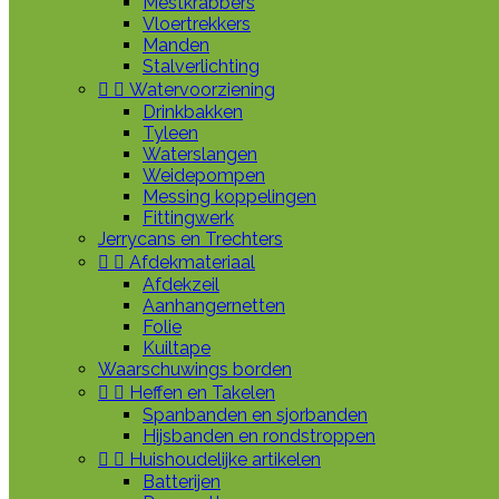
Mestkrabbers
Vloertrekkers
Manden
Stalverlichting


Watervoorziening
Drinkbakken
Tyleen
Waterslangen
Weidepompen
Messing koppelingen
Fittingwerk
Jerrycans en Trechters


Afdekmateriaal
Afdekzeil
Aanhangernetten
Folie
Kuiltape
Waarschuwings borden


Heffen en Takelen
Spanbanden en sjorbanden
Hijsbanden en rondstroppen


Huishoudelijke artikelen
Batterijen