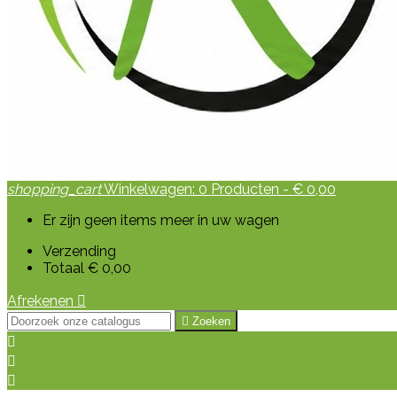
shopping_cart
Winkelwagen:
0
Producten - € 0,00
Er zijn geen items meer in uw wagen
Verzending
Totaal
€ 0,00
Afrekenen


Zoeken


