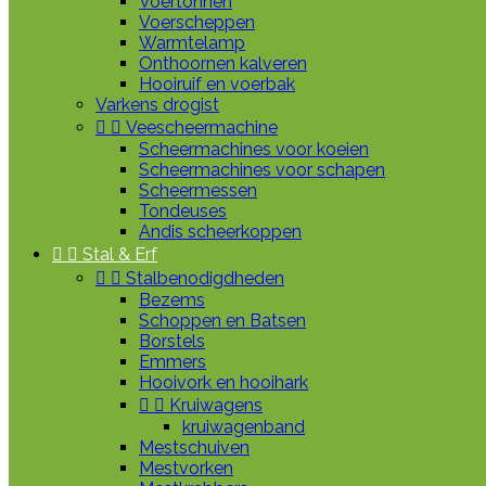
Voertonnen
Voerscheppen
Warmtelamp
Onthoornen kalveren
Hooiruif en voerbak
Varkens drogist


Veescheermachine
Scheermachines voor koeien
Scheermachines voor schapen
Scheermessen
Tondeuses
Andis scheerkoppen


Stal & Erf


Stalbenodigdheden
Bezems
Schoppen en Batsen
Borstels
Emmers
Hooivork en hooihark


Kruiwagens
kruiwagenband
Mestschuiven
Mestvorken