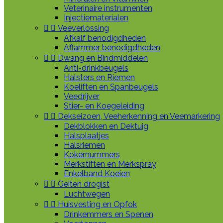
Veterinaire instrumenten
Injectiematerialen


Veeverlossing
Afkalf benodigdheden
Aflammer benodigdheden


Dwang en Bindmiddelen
Anti-drinkbeugels
Halsters en Riemen
Koeliften en Spanbeugels
Veedrijver
Stier- en Koegeleiding


Dekseizoen, Veeherkenning en Veemarkering
Dekblokken en Dektuig
Halsplaatjes
Halsriemen
Kokernummers
Merkstiften en Merkspray
Enkelband Koeien


Geiten drogist
Luchtwegen


Huisvesting en Opfok
Drinkemmers en Spenen