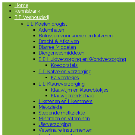
Home
Kennisbank


Veehouderij


Koeien drogist
Ademhalen
Bolussen voor koeien en kalveren
Dracht & Afkalven
Diarree Middelen
Diergeneesmiddelen


Huidverzorging en Wondverzorging
Koeborstels


Kalveren verzorging
Kalverdekjes


Klauwverzorging
Klauwlijm en klauwblokjes
Klauwgereedschap
Likstenen en Likemmers
Melkziekte
Slepende melkziekte
Mineralen en Vitaminen
Uierverzorging
Veterinaire Instrumenten