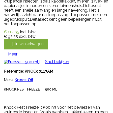
kruipende insecten, zoals kakkerlakken, mieren, zilver- en
papiervisjes in naden en kieren binnenshuis.Deltasect
heeft een snelle aanvang en lange nawerking. Het is
nauwelijks zichtbaar na toepassing. Toepassen met een
lagedrukspuit.Deltasect kent geen beperkingen m.b.t.
het toepassen op...
€ 112,95
incl. btw
€ 93,35
excl. btw

In winkelwagen
Meer

Snel bekijken
Referentie:
KNOC00117AM
Merk:
Knock Off
KNOCK PEST FREEZE IT 500 ML
Knock Pest Freeze It 500 ml voor het bevriezen van
kruipende insecten (zoals wantsen, kakkerlakken, mieren,