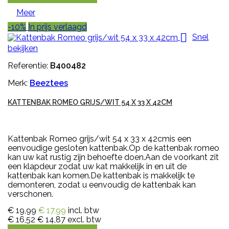
Meer
-10%
In prijs verlaagd

Snel
bekijken
Referentie:
B400482
Merk:
Beeztees
KATTENBAK ROMEO GRIJS/WIT 54 X 33 X 42CM
Kattenbak Romeo grijs/wit 54 x 33 x 42cmis een
eenvoudige gesloten kattenbak.Op de kattenbak romeo
kan uw kat rustig zijn behoefte doen.Aan de voorkant zit
een klapdeur zodat uw kat makkelijk in en uit de
kattenbak kan komen.De kattenbak is makkelijk te
demonteren, zodat u eenvoudig de kattenbak kan
verschonen.
€ 19,99
€ 17,99
incl. btw
€ 16,52
€ 14,87
excl. btw