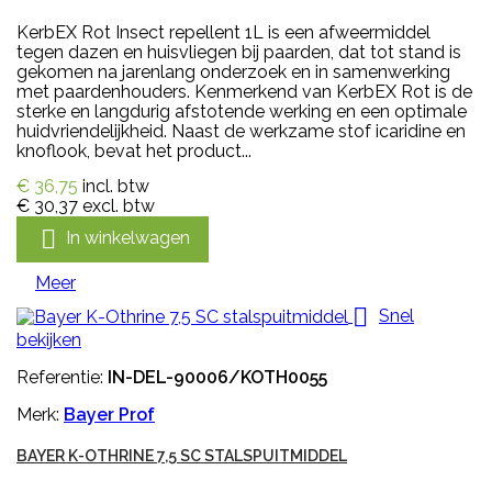
KerbEX Rot Insect repellent 1L is een afweermiddel
tegen dazen en huisvliegen bij paarden, dat tot stand is
gekomen na jarenlang onderzoek en in samenwerking
met paardenhouders. Kenmerkend van KerbEX Rot is de
sterke en langdurig afstotende werking en een optimale
huidvriendelijkheid. Naast de werkzame stof icaridine en
knoflook, bevat het product...
€ 36,75
incl. btw
€ 30,37
excl. btw

In winkelwagen
Meer

Snel
bekijken
Referentie:
IN-DEL-90006/KOTH0055
Merk:
Bayer Prof
BAYER K-OTHRINE 7,5 SC STALSPUITMIDDEL