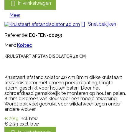

In winkelwagen
Meer

Snel bekijken
Referentie:
EQ-FEN-00253
Merk:
Koltec
KRULSTAART AFSTANDISOLATOR 40 CM
Krulstaart afstandisolator 40 cm 8mm dikke krulstaart
afstandisolator met groene poedercoating, lengte
40cm, geschikt voor houten palen. Door het
schroefdraad gemakkelijk te monteren op houten palen.
8 mm dik,groen van kleur voor een mooie afwerking.
Wordt ook veel gebruikt voor wildafweer tegen onder
andere wolven
€ 2,89
incl. btw
€ 2,39
excl. btw