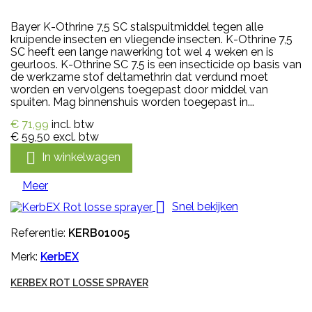
Bayer K-Othrine 7,5 SC stalspuitmiddel tegen alle
kruipende insecten en vliegende insecten. K-Othrine 7,5
SC heeft een lange nawerking tot wel 4 weken en is
geurloos. K-Othrine SC 7.5 is een insecticide op basis van
de werkzame stof deltamethrin dat verdund moet
worden en vervolgens toegepast door middel van
spuiten. Mag binnenshuis worden toegepast in...
€ 71,99
incl. btw
€ 59,50
excl. btw

In winkelwagen
Meer

Snel bekijken
Referentie:
KERB01005
Merk:
KerbEX
KERBEX ROT LOSSE SPRAYER