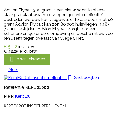
Advion Flybait 500 gram is een nieuw soort kant-en-
klaar granulaat waarmee vliegen gericht én effectief
bestreden worden. Een vliegenval of lokaasdoos met 40
gram Advion Flybait kan zo’n 80.000 huisvliegen in 48-
72 uur bestrijden! Advion FLybait zorgt voor een
schonere en gezondere omgeving én beschermt uw vee
(en uzelf) tegen overlast van vliegen. Het...
€ 51,12
incl. btw
€ 42,25
excl. btw

In winkelwagen
Meer

Snel bekijken
Referentie:
KERB01000
Merk:
KerbEX
KERBEX ROT INSECT REPELLENT 1L