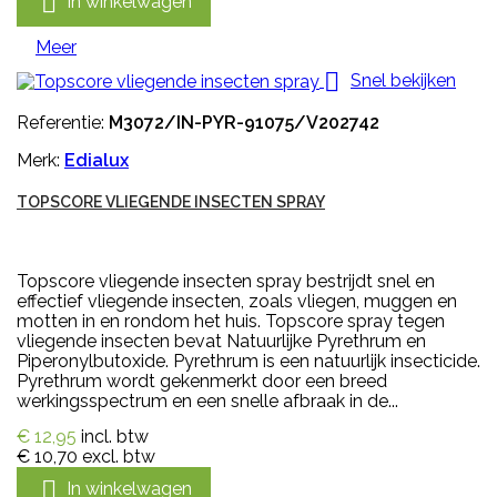

In winkelwagen
Meer

Snel bekijken
Referentie:
M3072/IN-PYR-91075/V202742
Merk:
Edialux
TOPSCORE VLIEGENDE INSECTEN SPRAY
Topscore vliegende insecten spray bestrijdt snel en
effectief vliegende insecten, zoals vliegen, muggen en
motten in en rondom het huis. Topscore spray tegen
vliegende insecten bevat Natuurlijke Pyrethrum en
Piperonylbutoxide. Pyrethrum is een natuurlijk insecticide.
Pyrethrum wordt gekenmerkt door een breed
werkingsspectrum en een snelle afbraak in de...
€ 12,95
incl. btw
€ 10,70
excl. btw

In winkelwagen