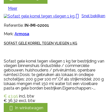
Meer

Snel bekijken
Referentie:
IN-IMI-02001
Merk:
Armosa
SOFAST GELE KORREL TEGEN VLIEGEN 1 KG
Sofast gele korrel tegen vliegen 1 kg ter bestrijding van
vliegen binnenshuis (industriële / commerciële
gebouwen, huishoudens / privéruimtes, openbare
ruimtes).Dosis: te gebruiken als lokaas in ondiepe
schoteltjes: 200 g per 100 m².Of als strijkmiddel: 200 g
lokaas mengen met 150 ml water tot een vloeibare
pasta en gele borden bestrijken.Eigenschappen:-...
€ 43,95
incl. btw
€ 36,32
excl. btw

In winkelwagen