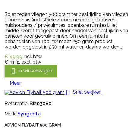
Sojet tegen vliegen 500 gram ter bestrijding van vliegen
binnenshuis (industriële / commerciële gebouwen,
huishoudens / privéruimtes, openbare ruimtes).Het
middel wordt toegepast door middel van bestrijken van
panelen voor gebruik binnen. Om een ruimte te
behandelen van 100 m2 moet 250 gram product
worden opgelost in 250 ml water en daarna worden...
€ 49,99
incl. btw
€ 41,31
excl. btw

In winkelwagen
Meer

Snel bekijken
Referentie:
BI203080
Merk:
Syngenta
ADVION FLYBAIT 500 GRAM