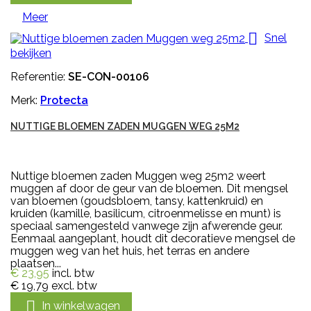
Meer

Snel
bekijken
Referentie:
SE-CON-00106
Merk:
Protecta
NUTTIGE BLOEMEN ZADEN MUGGEN WEG 25M2
Nuttige bloemen zaden Muggen weg 25m2 weert
muggen af door de geur van de bloemen. Dit mengsel
van bloemen (goudsbloem, tansy, kattenkruid) en
kruiden (kamille, basilicum, citroenmelisse en munt) is
speciaal samengesteld vanwege zijn afwerende geur.
Eenmaal aangeplant, houdt dit decoratieve mengsel de
muggen weg van het huis, het terras en andere
plaatsen...
€ 23,95
incl. btw
€ 19,79
excl. btw

In winkelwagen