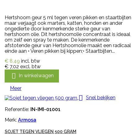
Hertshoorn geur 5 ml tegen veren pikken en staartbijten
maar verjaagt ook marters, katten, honden en ander
ongedierte door kenmerkende sterke geur van
hertshoorn olie. Dit hertshoornolie concentraat is ideaal
om zelf een spray te maken. De kenmerkende
afstotende geur van Hertshoornolie maakt een radicaal
einde aan • Veren pikken bij kippen;• Staartbijten...
€ 8,49
incl. btw
€ 7,02
excl. btw

In winkelwagen
Meer

Snel bekijken
Referentie:
IN-IMI-01001
Merk:
Armosa
SOJET TEGEN VLIEGEN 500 GRAM