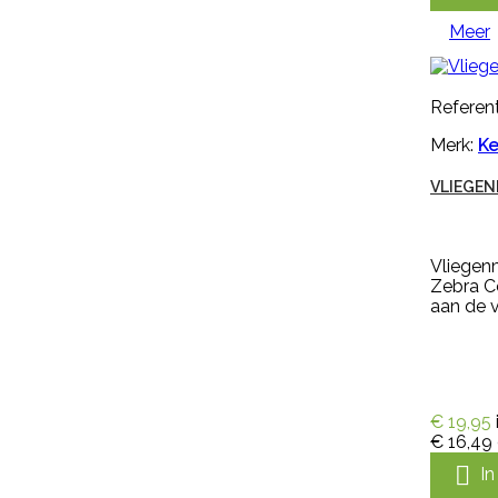
optimale bescherming van
Meer
onderarmen. De handschoen
heeft een geruwde en dubbel
gedompelde hand voor goede
grip bij natte en droge
Referent
omstandigheden en is...
€ 5,99
incl. btw
Merk:
Ke
€ 4,95
excl. btw

In winkelwagen
VLIEGEN
Meer
Vliegen
Zebra C
aan de 

Snel bekijken
Referentie:
IN-PYR-91081A
€ 19,95
Merk:
Edialux
€ 16,49
VEERUST SUPER SPRAY RUND

I
OMDOOS 12 X 600 ML