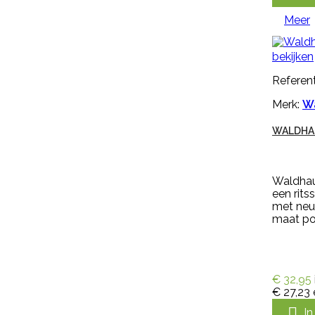
Meer
Meer

Snel
bekijken
bekijken
Referent
Referentie:
HB-OHB-
09014/MGEN250
Merk:
W
GENOXONE ZX 250ML
WALDHAU
Genoxone ZX 250ml tegen de
Waldhaus
meest voorkomende lastige
een rits
onkruiden zoals paardenbloemen,
met neu
brandnetels, heermoes, distels en
maat pon
zevenblad. Genoxone ZX gaat
vanaf nu de strijd aan tegen alle
hardnekkige onkruiden! Dit nieuwe
middel is zeer breed inzetbaar
tegen de meest voorkomende
€ 32,95
lastige onkruiden zoals
€ 27,23
paardenbloemen, brandnetels,

I