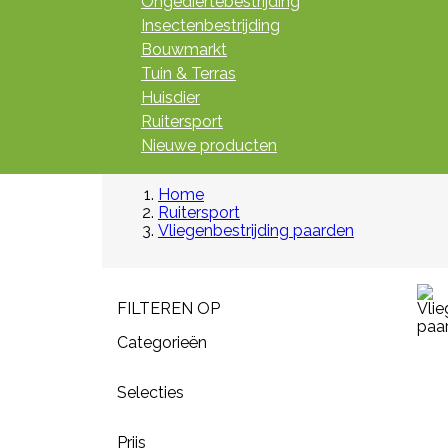
Ongediertebestrijding
Insectenbestrijding
Bouwmarkt
Tuin & Terras
Huisdier
Ruitersport
Nieuwe producten
Home
Ruitersport
Vliegenbestrijding paarden
FILTEREN OP
Categorieën
Selecties
Prijs