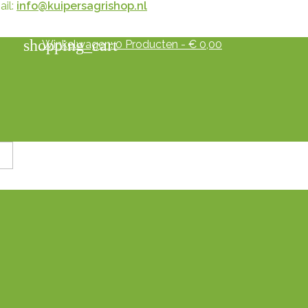
il:
info@kuipersagrishop.nl
shopping_cart
Winkelwagen:
0
Producten - € 0,00