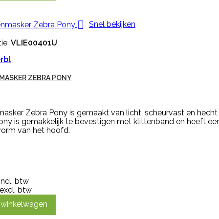

Snel bekijken
ie:
VLIE00401U
rbl
MASKER ZEBRA PONY
masker Zebra Pony is gemaakt van licht, scheurvast en hecht
ony is gemakkelijk te bevestigen met klittenband en heeft e
vorm van het hoofd.
incl. btw
excl. btw
n winkelwagen