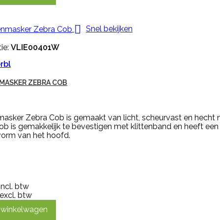

Snel bekijken
ie:
VLIE00401W
rbl
MASKER ZEBRA COB
masker Zebra Cob is gemaakt van licht, scheurvast en hecht 
ob is gemakkelijk te bevestigen met klittenband en heeft ee
vorm van het hoofd.
incl. btw
excl. btw
n winkelwagen