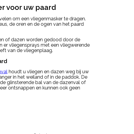
er voor uw paard
bevelen om een vliegenmasker te dragen.
eus, de oren en de ogen van het paard
gen of dazen worden gedood door de
jn er vliegensprays met een vliegwerende
ft van de vliegenplaag.
ard
nval
houdt u vliegen en dazen weg bij uw
anger in het weiland of in de paddok. De
e glinsterende bal van de dazenval of
 meer ontsnappen en kunnen ook geen