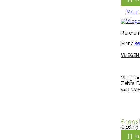
heermoes, distels en zevenblad....
€ 36,95
incl. btw
€ 30,54
excl. btw
Meer

In winkelwagen
Referent
Meer

Merk:
Ke
Snel bekijken
VLIEGEN
Referentie:
M297256
Merk:
Keron
Vliegenm
HANDSCHOEN KERON FLETEX
Zebra Fu
aan de 
Handschoen Keron Fletex is een
volledig gecoat latex met
katoenen voering, licht, flexibel en
€ 19,95
zweetabsorberend. De
€ 16,49
handschoen Keron Fletex is zeer
elastisch en vloeistofdicht en

I
heeft een lange kap, voor