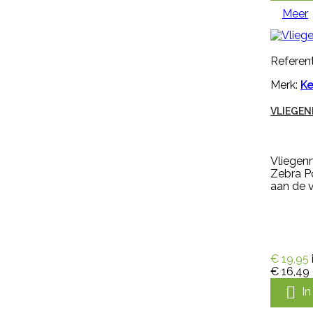
Meer
Veerust Super Spray Rund
omdoos 12 x 600 ml vliegenspray
extra voordelig. Met Veerust
Referent
voorkomt u jeuk, hinder en onrust
bij uw vee. Veerust zorgt ervoor
Merk:
Ke
dat vliegen op afstand blijven.
Veerust is een vliegenspray voor
VLIEGEN
de bestrijding van vliegen op
rundvee en paarden. Veerust is
ook te gebruiken als vliegenspray
in melkstal en verblijfplaatsen van
Vliegen
vee....
Zebra P
€ 173,31
incl. btw
aan de 
€ 159,00
excl. btw

In winkelwagen
Meer
€ 19,95
€ 16,49

Snel bekijken

I