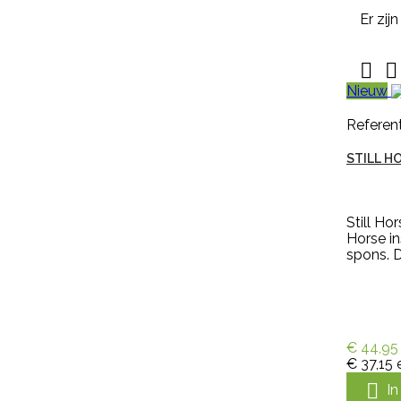
Er zij

Snel bekijken
Referentie:
M643-G


Nieuw
NEKPLAATJE BLANCO GEEL
Referent
STILL H
Nekplaatje blanco geel is geschikt
voor om de hals van schapen,
geiten of koeien. Dit nekplaatje
zonder nummer is gemaakt van
Still Ho
kwaliteits EVA, duidelijk afleesbaar
Horse in
en makkelijk aan te brengen. Een
spons. D
nekplaatje wordt vaak door
een rubber nekkoord / karrubber
(nr. M608) of nylon nekkoord (nr.
M1061) met een harpsluitting (nr.
30005) of een simplex-haakje (
NR....
€ 44,95
€ 0,94
incl. btw
€ 37,15
€ 0,78
excl. btw

I

In winkelwagen