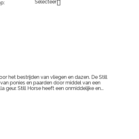
Selecteer

p:
oor het bestrijden van vliegen en dazen. De Still
t van ponies en paarden door middel van een
a geur. Still Horse heeft een onmiddelijke en...