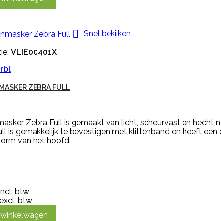

Snel bekijken
ie:
VLIE00401X
rbl
MASKER ZEBRA FULL
asker Zebra Full is gemaakt van licht, scheurvast en hecht 
ll is gemakkelijk te bevestigen met klittenband en heeft ee
vorm van het hoofd.
incl. btw
excl. btw
n winkelwagen