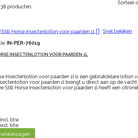
Sorteer o
n 38 producten.

Snel bekijken
ie:
IN-PER-76019
ORSE INSECTENLOTION VOOR PAARDEN 1L
rse insectenlotion voor paarden 1l is een gebruiksklare lotion v
sectenlotion voor paarden 1l brengt u direct aan op de vach
e Still Horse insectenlotion voor paarden 1l heeft een citronell
incl. btw
excl. btw
n winkelwagen