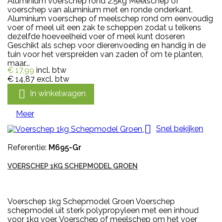
Aluminium voerschep rond 2.5kg Meelschep of
voerschep van aluminium met en ronde onderkant.
Aluminium voerschep of meelschep rond om eenvoudig
voer of meel uit een zak te scheppen zodat u telkens
dezelfde hoeveelheid voer of meel kunt doseren
Geschikt als schep voor dierenvoeding en handig in de
tuin voor het verspreiden van zaden of om te planten,
maar...
€ 17,99
incl. btw
€ 14,87
excl. btw

In winkelwagen
Meer

Snel bekijken
Referentie:
M695-Gr
VOERSCHEP 1KG SCHEPMODEL GROEN
Voerschep 1kg Schepmodel Groen Voerschep
schepmodel uit sterk polypropyleen met een inhoud
voor 1kg voer. Voerschep of meelschep om het voer