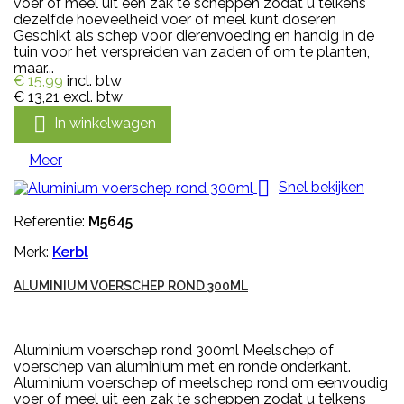
voer of meel uit een zak te scheppen zodat u telkens
dezelfde hoeveelheid voer of meel kunt doseren
Geschikt als schep voor dierenvoeding en handig in de
tuin voor het verspreiden van zaden of om te planten,
maar...
€ 15,99
incl. btw
€ 13,21
excl. btw

In winkelwagen
Meer

Snel bekijken
Referentie:
M5645
Merk:
Kerbl
ALUMINIUM VOERSCHEP ROND 300ML
Aluminium voerschep rond 300ml Meelschep of
voerschep van aluminium met en ronde onderkant.
Aluminium voerschep of meelschep rond om eenvoudig
voer of meel uit een zak te scheppen zodat u telkens