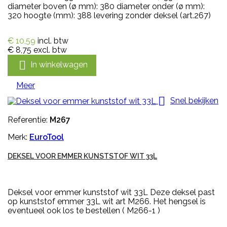
diameter boven (ø mm): 380 diameter onder (ø mm):
320 hoogte (mm): 388 levering zonder deksel (art.267)
€ 10,59
incl. btw
€ 8,75
excl. btw

In winkelwagen
Meer

Snel bekijken
Referentie:
M267
Merk:
EuroTool
DEKSEL VOOR EMMER KUNSTSTOF WIT 33L
Deksel voor emmer kunststof wit 33L Deze deksel past
op kunststof emmer 33L wit art M266. Het hengsel is
eventueel ook los te bestellen ( M266-1 )