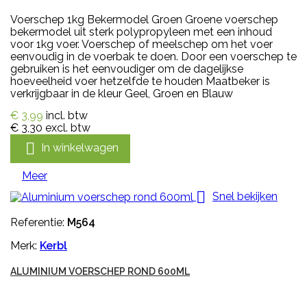
Voerschep 1kg Bekermodel Groen Groene voerschep
bekermodel uit sterk polypropyleen met een inhoud
voor 1kg voer. Voerschep of meelschep om het voer
eenvoudig in de voerbak te doen. Door een voerschep te
gebruiken is het eenvoudiger om de dagelijkse
hoeveelheid voer hetzelfde te houden Maatbeker is
verkrijgbaar in de kleur Geel, Groen en Blauw
€ 3,99
incl. btw
€ 3,30
excl. btw

In winkelwagen
Meer

Snel bekijken
Referentie:
M564
Merk:
Kerbl
ALUMINIUM VOERSCHEP ROND 600ML