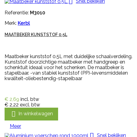

Snel bekijken
Referentie:
M3010
Merk:
Kerbl
MAATBEKER KUNSTSTOF 0.5L
Maatbeker kunststof 0.5L met duidelijke schaalverdeling.
Kunststof doorzichtige maatbeker met handgreep en
schenktuit ideaal voor het schenken. De maatbeker is
stapelbaar. -van stabiel kunststof (PP)-levensmiddelen
kwaliteit-oliebestendig-stapelbaar
€ 2,69
incl. btw
€ 2,22
excl. btw

In winkelwagen
Meer

Snel bekijken