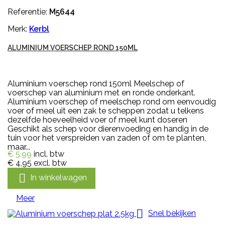
Referentie:
M5644
Merk:
Kerbl
ALUMINIUM VOERSCHEP ROND 150ML
Aluminium voerschep rond 150ml Meelschep of
voerschep van aluminium met en ronde onderkant.
Aluminium voerschep of meelschep rond om eenvoudig
voer of meel uit een zak te scheppen zodat u telkens
dezelfde hoeveelheid voer of meel kunt doseren
Geschikt als schep voor dierenvoeding en handig in de
tuin voor het verspreiden van zaden of om te planten,
maar...
€ 5,99
incl. btw
€ 4,95
excl. btw

In winkelwagen
Meer

Snel bekijken