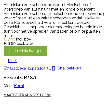
Aluminium voerschep rond 600ml Meelschep of
voerschep van aluminium met en ronde onderkant.
Aluminium voerschep of meelschep rond om eenvoudig
voer of meel uit een zak te scheppen zodat u telkens
dezelfde hoeveelheid voer of meel kunt doseren
Geschikt als schep voor dierenvoeding en handig in de
tuin voor het verspreiden van zaden of om te planten,
maar...
€ 7,99
incl. btw
€ 6,60
excl. btw

In winkelwagen
Meer

Snel bekijken
Referentie:
M3013
Merk:
Kerbl
MAATBEKER KUNSTSTOF 3L