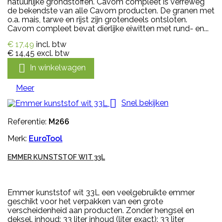
natuurlijke grondstoffen. Cavom compleet is verreweg
de bekendste van alle Cavom producten. De granen met
o.a. mais, tarwe en rijst zijn grotendeels ontsloten.
Cavom compleet bevat dierlijke eiwitten met rund- en...
€ 17,49
incl. btw
€ 14,45
excl. btw

In winkelwagen
Meer

Snel bekijken
Referentie:
M266
Merk:
EuroTool
EMMER KUNSTSTOF WIT 33L
Emmer kunststof wit 33L een veelgebruikte emmer
geschikt voor het verpakken van een grote
verscheidenheid aan producten. Zonder hengsel en
deksel. inhoud: 33 liter inhoud (liter exact): 33 liter