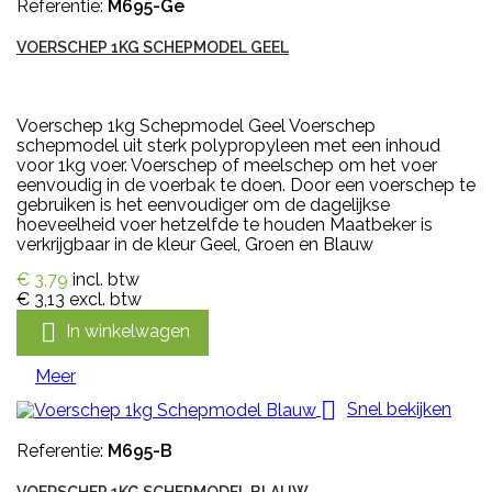
Referentie:
M695-Ge
VOERSCHEP 1KG SCHEPMODEL GEEL
Voerschep 1kg Schepmodel Geel Voerschep
schepmodel uit sterk polypropyleen met een inhoud
voor 1kg voer. Voerschep of meelschep om het voer
eenvoudig in de voerbak te doen. Door een voerschep te
gebruiken is het eenvoudiger om de dagelijkse
hoeveelheid voer hetzelfde te houden Maatbeker is
verkrijgbaar in de kleur Geel, Groen en Blauw
€ 3,79
incl. btw
€ 3,13
excl. btw

In winkelwagen
Meer

Snel bekijken
Referentie:
M695-B
VOERSCHEP 1KG SCHEPMODEL BLAUW