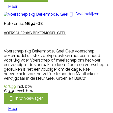
Meer

Snel bekijken
Referentie:
M694-GE
VOERSCHEP 1KG BEKERMODEL GEEL
Voerschep 1kg Bekermodel Geel Gele voerschep
bekermodel uit sterk polypropyleen met een inhoud
voor 1kg voer. Voerschep of meelschep om het voer
eenvoudig in de voerbak te doen. Door een voerschep te
gebruiken is het eenvoudiger om de dagelijkse
hoeveelheid voer hetzelfde te houden Maatbeker is
verkrijgbaar in de kleur Geel, Groen en Blauw
€ 3,99
incl. btw
€ 3,30
excl. btw

In winkelwagen
Meer